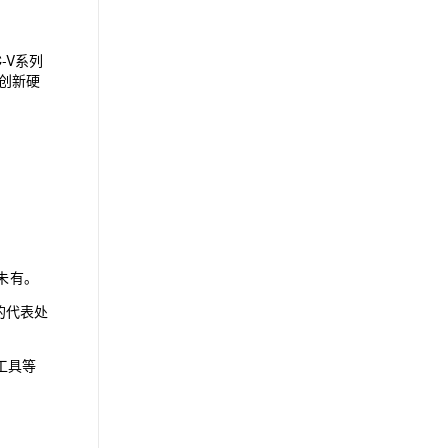
C
-
V系列
创新硬
未有。
的代表处
工具等