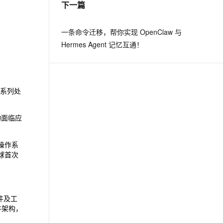
下一篇
息提取
与 AI 智能体进行实时音视频通话
一条命令迁移，帮你实现 OpenClaw 与
从文本、图片、视频中提取结构化的属性信息
构建支持视频理解的 AI 音视频实时通话应用
Hermes Agent 记忆互通！
t.diy 一步搞定创意建站
构建大模型应用的安全防护体系
通过自然语言交互简化开发流程,全栈开发支持
通过阿里云安全产品对 AI 应用进行安全防护
是系列处
构面临应
等操作系
球首次
件及工
件架构，