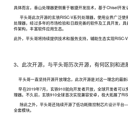
具体而言，香山处理器更侧重于敏捷开发技术，
基于
Chisel
开发
平头哥此次开源的玄铁RISC-V系列处理器，使用业界广泛使
处理器，
经过多年的市场检验和日趋完善的软件及工具开发，具
件架构
，
丰富软件应用生态。
此外
，平头哥将持续提供技术和服务支持，辅助生态实现RISC-
3、此次开源，与平头哥历次开源，有何区别和进
平头哥一直坚持开源开放理念，此次开源是对这一理念的最新动作
早在2019年7月，玄铁910就向开发者开放，全球开发者可以免
理器。
不久前
，玄铁910
全球
首次
实现兼容
安卓，极大拓展了
RI
除此之外，平头哥还陆续开源了低功耗微控制芯片设计平台——“无
全套模块。