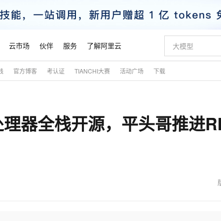
云市场
伙伴
服务
了解阿里云
践
官方博客
考认证
TIANCHI大赛
活动广场
下载
AI 特惠
数据与 API
成为产品伙伴
企业增值服务
最佳实践
价格计算器
AI 场景体
基础软件
产品伙伴合
阿里云认证
市场活动
配置报价
大模型
自助选配和估算价格
新方式
睿译宝，AI翻译排版一步到位
智启 AI 普惠权益
产品生态集成认证中心
企业支持计划
云上春晚
域名与网站
千问官方 MaaS 平台，为开发者和 Agent 而生，新用户赠送 1 亿 + tokens 额度
Qwen Aud
AI Coding
阿里云Maa
2026 阿里云
云服务器 E
为企业打
数据集
Windows
大模型认证
模型
NEW
NEW
理器全栈开源，平头哥推进RI
交付可用成果
值低价云产品抢先购
上传文档即自动完成翻译和格式还原
至高享 1亿+免费 tokens，加速 Al 应用落地
提供智能易用的域名与建站服务
智能编程，一键
安全可靠、
产品生态伙伴
专家技术服务
云上奥运之旅
弹性计算合作
阿里云中企出
手机三要素
宝塔 Linux
全部认证
价格优势
有专属领域专家
GLM-5.2：长任务时代开源旗舰模型
阿里云 OPC 创新助力计划
千问大模型
即刻拥有 DeepS
AI 电商营销
对象存储 O
大模型
产品生态伙伴工作台
企业增值服务台
云栖战略参考
云存储合作计
云栖大会
身份实名认证
CentOS
训练营
推动算力普惠，释放技术红利
最高返9万
多领域专家智能体,一键组建 AI 虚拟交付团队
快速构建应用程序和网站，即刻迈出上云第一步
至高百万元 Token 补贴，加速一人公司成长
多元化、高性能、安全可靠的大模型服务
真正可用的 1M 上下文,一次完成代码全链路开发
轻松解锁专属 Dee
从图文生成到
云上的中国
数据库合作计
活动全景
短信
Docker
图片和
站式影视创作平台
Hermes Agent，打造自进化智能体
Token Plan 模型订阅计划
数字证书管理服务（原SSL证书）
5 分钟轻松部署
AI 广告创作
无影云电脑
企业成长
NEW
信息公告
看见新力量
云网络合作计
OCR 文字识别
JAVA
证享300元代金券
可视化编排打通从文字构思到成片全链路闭环
全托管，含MySQL、PostgreSQL、SQL Server、MariaDB多引擎
自主进化，持久记忆，越用越聪明
Qwen3.8-Max 首发尝鲜，限时加量 10 倍，夜间低至2折
实现全站HTTPS，呈现可信的WEB访问
图文、视频一
随时随地安
魔搭 Mode
Kimi-K3
HappyHors
NEW
loud
服务实践
官网公告
金融模力时刻
Salesforce O
版
发票查验
全能环境
Claude Code + GStack 打造工程团队
千问办公，限时限量积分加倍
Qoder
低代码高效构
AI 建站
短信服务
型
NEW
作计划
Kimi 最新旗舰模型，长程编程与推理利器
让文字生成流
计划
创新中心
魔搭 ModelSc
健康状态
理服务
让AI从“聊天伙伴”进化为能干活的“数字员工”
安装技能 GStack，拥有专属 AI 工程团队
你的AI工作搭子，覆盖日常办公高频场景
面向真实软件的智能体编程平台
0 代码专业建
客户案例
天气预报查询
操作系统
态合作计划