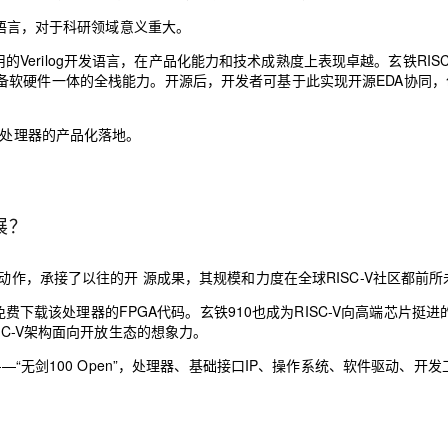
语言
，对于科研领域意义重大
。
用的
V
erilog开发语言，
在
产品化能力和技术成熟度
上表现卓越。玄铁RIS
备软硬件一体的全栈能力。
开源后，
开发者
可基于此实现
开源EDA协同，
V处理器的产品化落地。
展？
，承接了以往的开 源成果，其规模和力度在全球RISC-V社区都前所
费下载该处理器的FPGA代码。玄铁910也成为RISC-V向高端芯片挺进
SC-V架构
面向开放生态的想象力。
剑100 Open”，处理器、基础接口IP、操作系统、软件驱动、开发