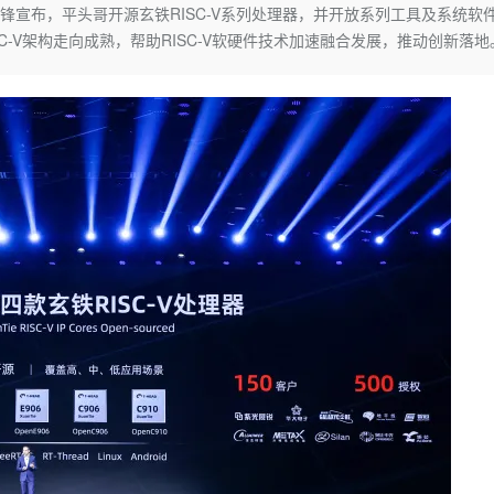
Deepseek-v4-pro
HappyHors
建锋宣布，平头哥开源玄铁RISC-V系列处理器，并开放系列工具及系统软
同享
万小智 AI 建站低至 15元/月
Qoder CN
AI 短剧/漫剧
云原生数据库 
快递物流查询
WordPress
成为服务伙
高校合作
-V架构走向成熟，帮助RISC-V软硬件技术加速融合发展，推动创新落地
点，立即开启云上创新
覆盖公网/内网、递归/权威、移动APP等全场景解析服务
送.CN域名，送备案服务码
基于千问大模型等，支持代码智能生成、研发智能问答
AI助力短剧
态智能体模型
旗舰 MoE 大模型，百万上下文与顶尖推理能力
图生视频，流
Ubuntu
服务生态伙伴
云工开物
企业应用
Works
Night Plan 支持 Qwen 3.8-Max
云原生大数据计算服务 MaxCompute
AI 办公
容器服务 Kub
NEW
GLM-5.2
Wan2.7-T
Red Hat
30+ 款产品免费体验
Data Agent 驱动的一站式 Data+AI 开发治理平台
夜间 5 折，Qwen/Meoo/TokenPlan 客户专享
面向分析的企业级SaaS模式云数据仓库
AI智能应用
提供一站式管
科研合作
视觉 Coding、空间感知、多模态思考等全面升级
1M上下文，专为长程任务能力而生
ERP
堂（旗舰版）
SUSE
智能客服
CRM
防护产品
2个月
自动承接线索
建站小程序
OA 办公系统
AI 应用构建
大模型原生
力提升
财税管理
模板建站
Qoder
大模型服务平台百炼-应用模版
HOT
NEW
面向真实软件
个人版上线、团队版降价；千问3.8-Max首发发尝鲜
丰富多元化的应用模版和解决方案
400电话
定制建站
万有无界
大模型服务平台百炼-智能体
方案
广告营销
模板小程序
的模型效果
灵活可视化地构建企业级 Agent
定制小程序
秒悟
人工智能平台 PAI
APP 开发
云端极速 AI 
新一代 AI 视频生成模型，深度适配广告营销等场景
AI Native 的算法工程平台，一站式完成建模、训练、推理服务部署
建站系统