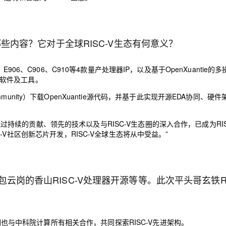
哪些内容？它对于全球RISC-V生态有何意义？
、E906、C906、C910等4款量产处理器IP，
以及
基于OpenXuantie的
软件及工具
。
nity）下载OpenXuantie源代码，
并基于此实现
开源EDA协同、
硬件
过持续的贡献、领先的技术以及与RISC-V生态圈的深入合作，已成为RIS
-V社区
创新
芯片开发，RISC-V全球生态将从中受益。”
云岗的香山RISC-V处理器开源等等。此次平头哥玄铁RI
也与中科院计算所有相关合作，共同探索RISC-V先进架构。