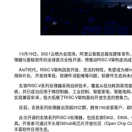
大模型解决方案
迁移与运维管理
快速部署 Dify，高效搭建 
专有云
10 分钟在聊天系统中增加
10月19日，2021云栖大会现场，阿里云智能总裁张建锋宣布
理器与基础软件的全球首次全栈开源，将推动RISC-V架构走向成
AIoT时代，RISC-V架构因其开放、灵活的特性，有望成为继Int
用碎片化、开发效率低、软硬件适配难等问题，软硬件生态尚未
玄铁RISC-V系列处理器采用自研技术，覆盖从低功耗到高性能的各类场景，
统，并已成功应用于微控制器、工业控制、智能家电、智能电网
实现兼容安卓，极大拓展了RISC-V架构面向开放生态的想象力。
目前，玄铁系列处理器出货超25亿颗，拥有1
50
余家客户、超
此次开源的玄铁系列RISC-V处理器，包括玄铁E902、E906
具。开发者可通过平头哥Github和芯片开放社区（Open Chip
丰富软件应用生态。