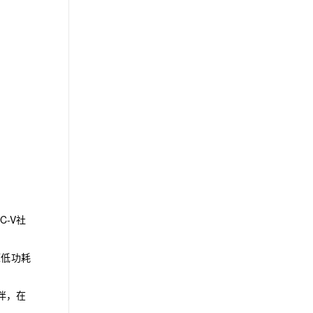
C-V社
源低功耗
伴，在