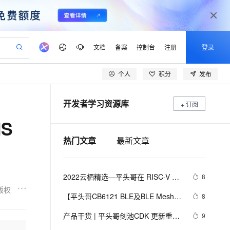
文档
备案
控制台
注册
登录
个人
积分
发布
验
作计划
器
AI 活动
专业服务
服务伙伴合作计划
开发者社区
加入我们
产品动态
服务平台百炼
阿里云 OPC 创新助力计划
开发者学习资源库
一站式生成采购清单，支持单品或批量购买
+ 订阅
io：打造专属 AI 语音助手
S产品伙伴计划（繁花）
峰会
CS
造的大模型服务与应用开发平台
一句话生成原生可编辑精美 PPT 文稿
AI 生产力先锋
Al MaaS 服务伙伴赋能合作
域名
博文
Careers
至高可申请百万元
Qwen3.8-Max 模型上线
S
开启高性价比 AI 编程新体验
弹性可伸缩的云计算服务
Qwen-Audio-3.0-Realtime 端到端实时语音角色扮演
输入一句话想法, 轻松生成专业的 PPT
先锋实践拓展 AI 生产力的边界
Token 补贴，五大权
计划
海大会
伙伴信用分合作计划
商标
问答
社会招聘
热门文章
最新文章
益加速 OPC 成功
eek-V4-Pro
SS
一键部署幻兽帕鲁游戏服务器
飞天发布时刻
HOT
Open Search 向量检索版支
划
备案
电子书
校园招聘
pSeek-V4-Pro
视频创作，一键激活电商全链路生产力
稳定、安全、高性价比、高性能的云存储服务
一键购买专属联机服务器，轻松开启游戏
所见，即是所愿
持视频检索 Pipeline 功能
更多支持
划
公司注册
镜像站
视频生成
语音识别与合成
专属 QwenPaw
漫剧工坊：一站式动画创作平台
AI 实训营
HOT
应用身份服务 (IDaaS)
2022云栖精选—平头哥在 RISC-V 软
8
合作伙伴培训与认证
划
上云迁移
站生成，高效打造优质广告素材
全接入的云上超级电脑
从聊天伙伴进化为能主动干活的本地数字员工
快速生产连贯的高质量长漫剧
从基础到进阶，Agent 创客手把手教你
OpenClaw 管理能力上线
件生态的探索和实践
版权
lScope
我要反馈
e-1.1-T2V
Qwen3-TTS-Flash
【平头哥CB6121 BLE及BLE Mesh评
8
查询合作伙伴
n Alibaba Cloud ISV 合作
代维服务
建企业门户网站
10 分钟搭建微信、支付宝小程序
MaxCompute MaxFrame 提
估板试用】BLE MESH灯控开箱测评
畅细腻的高质量视频
离线语音合成大模型，多语言方言自适应，低延迟高稳定
创新加速
ope
产品干货 | 平头哥剑池CDK 更新重磅
登录合作伙伴管理后台
我要建议
9
站，无忧落地极速上线
以可视化方式快速构建移动和 PC 门户网站
国内短信简单易用，安全可靠，秒级触达，全球覆盖200+国家和地区。
高效部署网站，快速应用到小程序
供自动弹性内存功能
来袭！三大亮点速看，邀你参与体验