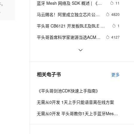
安全
我要投诉
e-1.1-I2V
Cosyvoice-V3-Flash
蓝牙 Mesh 网络及 SDK 概述 | 《无
11
件。
PolarDB
上云场景组合购
Milvus 弹性伸缩功能新增节
伴
赢好礼
需从0开发 平头哥教你1天上手蓝牙
。
漫剧创作，剧本、分镜、视频高效生成
100%兼容MySQL、PostgreSQL，兼容Oracle，支持集中和分布式
覆盖90%+业务场景，专享组合折扣价
点支持范围
畅自然，细节丰富
高表现力语音合成大模型，语音克隆听感自然
VPN
马云赐名！阿里成立独立芯片公司
4820
Mesh应用解决方案》第一章
——平头哥
ernetes 版 ACK
云聚AI 严选权益
AI 原生数据库服务发布
SSL 证书
平头哥 CB6121 开发板BLE及BLE 
2V
Fun-ASR
1
，一键激活高效办公新体验
理容器应用的 K8s 服务
精选AI产品，从模型到应用全链提效
Agent 数据网关
Mesh试用报告
文戏情感细腻自然，动作戏激烈拳拳到肉，实现更强表演能力
支持中英文自由切换，具备更强的噪声鲁棒性
堡垒机
平头哥首席科学家谢源当选ACM 
4127
AI 用量加速计划
云原生数据库 PolarDB
Fellow
防火墙
、识别商机，让客服更高效、服务更出色。
新老同享，达量后返
Agentic Database 发布
玄铁RISC-V处理器入门与实战-平头哥
5
玄铁CPU 系统-YoC
主机安全
应用
应用实战精解系列（一）：平头哥
5
RVB2601测评：开箱、硬件分析与环
千问办公
NEW
今日直播预告：平头哥合作伙伴计划
6
AI 应用及服务市场
相关电子书
境搭建
更多
的智能体编程平台
一站式AI生产力平台
即1520计划全解析
AI 应用
伶鹊
《平头哥剑池CDK快速上手指南》
企业级人与Agent协作平台，接入和调度多个数字员工
智能客服平台，对话机器人、对话分析、智能外呼
大模型
无需从0开发 1天上手只能语音离在线方案
大模型服务平台百炼 - 全妙
自然语言处理
无需从0开发 平头哥教你1天上手蓝牙Mesh应用解决方案
应用创作平台
多模态内容创作工具，已接入 DeepSeek
数据标注
机器学习