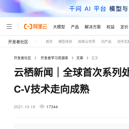
大模型
产品
解决方案
权益
定价
开发者社区
首页
模型体验
探索云世界
问产品
动手实
大模型
产品
解决方案
权益
定价
云市场
伙伴
服务
了解阿里云
精选产品
精选解决方案
普惠上云
产品定价
精选商城
成为销售伙伴
售前咨询
为什么选择阿里云
千问AI平台
开发者社区
开发者学习资源库
文章
正文
了解云产品的定价详情
大模型服务平台百炼
千问办公，解锁你的工作
普惠上云 官方力荐
分销伙伴
在线服务
网站建设
什么是云计算
大
云栖新闻｜全球首次系列处
大模型服务与应用平台
企业级Agent产品，直接
云服务器38元/年起，超
咨询伙伴
多端小程序
技术领先
云上成本管理
售后服务
轻量应用服务器
Agency Agents：拥
官方推荐返现计划
大模型
精选产品
精选解决方案
Salesforce 国际版订阅
稳定可靠
C-V技术走向成熟
管理和优化成本
推荐新用户得奖励，单订单
销售伙伴合作计划
自助服务
友盟天域
安全合规
人工智能与机器学习
AI
文本生成
云数据库 RDS
HappyHorse 打造一
云工开物
无影生态合作计划
在线服务
观测云
分析师报告
高校专属算力普惠，学生认
计算
互联网应用开发
2021-10-19
17344
Qwen3.8-Max
HOT
Salesforce On Alibaba C
工单服务
Tuya 物联网平台阿里云
研究报告与白皮书
人工智能平台 PAI
快速拥有专属 OpenClaw
大模
Consulting Partner 合
大数据
容器
智能体时代全能旗舰模型
免费试用
短信专区
一站式AI开发、训练和推
蓝凌 OA
AI 大模型销售与服务生
现代化应用