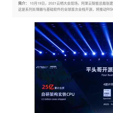
存储
天池大赛
Qwen3.7-Plus
简介：
10月19日，2021云栖大会现场，阿里云智能总裁张
云解析DNS
解决方案免费试用 新老
电子合同
这是系列处理器与基础软件的全球首次全栈开源，将推动RISC
最高领取价值200元试用
能看、能想、能动手的多模
安全
网络与CDN
AI 算法大赛
畅捷通
大数据开发治理平台 Data
AI 产品 免费试用
网络
安全
云开发大赛
Qwen3-VL-Plus
Tableau 订阅
1亿+ 大模型 tokens 和 
可观测
入门学习赛
中间件
AI空中课堂在线直播课
云防火墙
140+云产品 免费试用
上云与迁云
云原生的云上边界网络安全
产品新客免费试用，最长1
数据库
生态解决方案
大模型服务
企业出海
大模型ACA认证体验
大数据计算
助力企业全员 AI 认知与能
行业生态解决方案
千问AI平台-Token Plan
政企业务
媒体服务
开发者生态解决方案
企业服务与云通信
千问AI平台-模型体验
AI 开发和 AI 应用解决
在线体验全尺寸、多种模态
域名与网站
Happy 系列大模型
终端用户计算
Serverless
开发工具