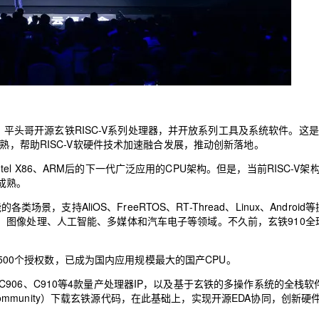
AI 应用
10分钟微调：让0.6B模型媲美235B模
多模态数据信
型
依托云原生高可用架构,实现Dify私有化部署
用1%尺寸在特定领域达到大模型90%以上效果
一个 AI 助手
超强辅助，Bol
即刻拥有 DeepSeek-R1 满血版
在企业官网、通讯软件中为客户提供 AI 客服
多种方案随心选，轻松解锁专属 DeepSeek
，平头哥开源玄铁RISC-V系列处理器，并开放系列工具及系统软件。这
熟，帮助RISC-V软硬件技术加速融合发展，推动创新落地。
el X86、ARM后的下一代广泛应用的CPU架构。但是，当前RISC-V架
成熟。
支持AliOS、FreeRTOS、RT-Thread、Linux、Android
、图像处理、人工智能、多媒体和汽车电子等领域。不久前，玄铁910全
500个授权数，已成为国内应用规模最大的国产CPU。
、C906、C910等4款量产处理器IP，以及基于玄铁的多操作系统的全栈软
 Community）下载玄铁源代码，在此基础上，实现开源EDA协同，创新硬