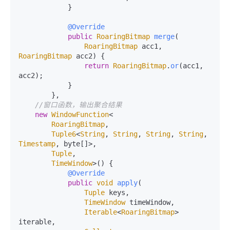
            }

@Override
public
RoaringBitmap
merge
(
RoaringBitmap
 acc1, 
RoaringBitmap
 acc2
) {

return
RoaringBitmap
.
or
(acc1, 
acc2);

            }

        },

//窗口函数，输出聚合结果
new
WindowFunction
<

RoaringBitmap
,

Tuple6
<
String
, 
String
, 
String
, 
String
, 
Timestamp
, byte[]>,

Tuple
,

TimeWindow
>() {

@Override
public
void
apply
(

Tuple
 keys,

TimeWindow
 timeWindow,

Iterable
<
RoaringBitmap
> 
iterable,
