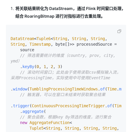
将关联结果转化为 DataStream，通过 Flink 时间窗口处理，
结合 RoaringBitmap 进行对指标进行去重处理。
DataStream
<
Tuple6
<
String
, 
String
, 
String
, 
String
, 
Timestamp
, byte[]>> processedSource =

    source

// 筛选需要统计的维度（country, prov, city, 
ymd）
    .
keyBy
(
0
, 
1
, 
2
, 
3
)

// 滚动时间窗口；此处由于使用读取csv模拟输入流，
采用ProcessingTime，实际使用中可使用EventTime
.
window
(
TumblingProcessingTimeWindows
.
of
(
Time
.
minut
// 触发器，可以在窗口未结束时获取聚合结果
.
trigger
(
ContinuousProcessingTimeTrigger
.
of
(
Time
.
mi
    .
aggregate
(

// 聚合函数，根据key By筛选的维度，进行聚合
new
AggregateFunction
<

Tuple5
<
String
, 
String
, 
String
, 
String
, 