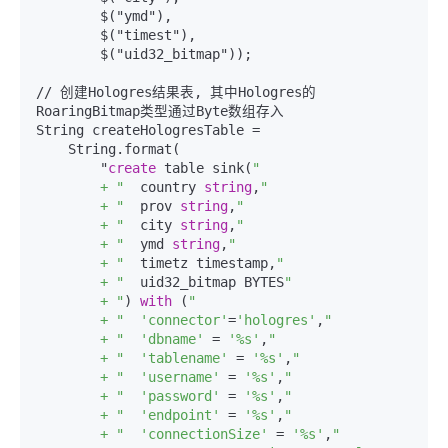
        $("ymd"),

        $("timest"),

        $("uid32_bitmap"));

// 创建Hologres结果表, 其中Hologres的
RoaringBitmap类型通过Byte数组存入

String createHologresTable =

    String.format(

        "
create
 table sink(
"

        + "
  country 
string
,
"

        + "
  prov 
string
,
"

        + "
  city 
string
,
"

        + "
  ymd 
string
,
"

        + "
  timetz timestamp,
"

        + "
  uid32_bitmap BYTES
"

        + "
) 
with
 (
"

        + "
'connector'
=
'hologres'
,
"

        + "
'dbname'
 = 
'%s'
,
"

        + "
'tablename'
 = 
'%s'
,
"

        + "
'username'
 = 
'%s'
,
"

        + "
'password'
 = 
'%s'
,
"

        + "
'endpoint'
 = 
'%s'
,
"

        + "
'connectionSize'
 = 
'%s'
,
"
