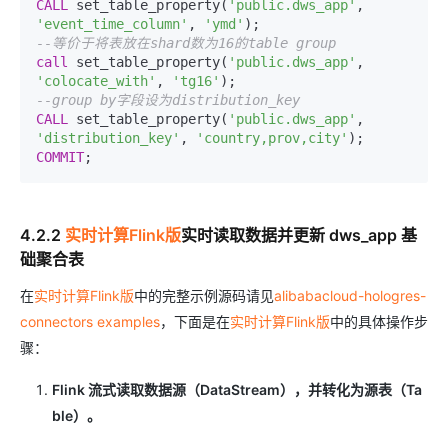
CALL
 set_table_property(
'public.dws_app'
, 
'event_time_column'
, 
'ymd'
--等价于将表放在shard数为16的table group
call
 set_table_property(
'public.dws_app'
, 
'colocate_with'
, 
'tg16'
--group by字段设为distribution_key
CALL
 set_table_property(
'public.dws_app'
, 
'distribution_key'
, 
'country,prov,city'
COMMIT
;
4.2.2
实时计算Flink版
实时读取数据并更新 dws_app 基
础聚合表
在
实时计算Flink版
中的完整示例源码请见
alibabacloud-hologres-
connectors examples
，下面是在
实时计算Flink版
中的具体操作步
骤：
Flink 流式读取数据源（DataStream），并转化为源表（Ta
ble）。