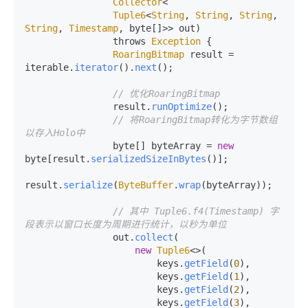
Collector
<

Tuple6
<
String
, 
String
, 
String
, 
String
, 
Timestamp
, byte[]>> out)

                throws 
Exception
 {

RoaringBitmap
 result = 
iterable.
iterator
().
next
();

// 优化RoaringBitmap
                result.
runOptimize
();

// 将RoaringBitmap转化为字节数组
以存入Holo中
                byte[] byteArray = 
new
byte[result.
serializedSizeInBytes
()];

result.
serialize
(
ByteBuffer
.
wrap
(byteArray));

// 其中 Tuple6.f4(Timestamp) 字
段表示以窗口长度为周期进行统计，以秒为单位
                out.
collect
(

new
Tuple6
<>(

                        keys.
getField
(
0
),

                        keys.
getField
(
1
),

                        keys.
getField
(
2
),

                        keys.
getField
(
3
),
