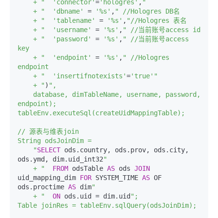
    + "
'connector'
=
'hologres'
,
"

    + "
'dbname'
 = 
'%s'
,
" //Hologres DB名

    + "
'tablename'
 = 
'%s'
,
"//Hologres 表名

    + "
'username'
 = 
'%s'
,
" //当前账号access id

    + "
'password'
 = 
'%s'
,
" //当前账号access 
key

    + "
'endpoint'
 = 
'%s'
,
" //Hologres 
endpoint

    + "
'insertifnotexists'
=
'true'
"

    + "
)
",

    database, dimTableName, username, password, 
endpoint);

tableEnv.executeSql(createUidMappingTable);

// 源表与维表join

String odsJoinDim =

    "
SELECT
 ods.country, ods.prov, ods.city, 
ods.ymd, dim.uid_int32
"

    + "
FROM
 odsTable 
AS
 ods 
JOIN
uid_mapping_dim 
FOR
 SYSTEM_TIME 
AS
 OF 
ods.proctime 
AS
 dim
"

    + "
ON
 ods.uid = dim.uid
";

Table joinRes = tableEnv.sqlQuery(odsJoinDim);