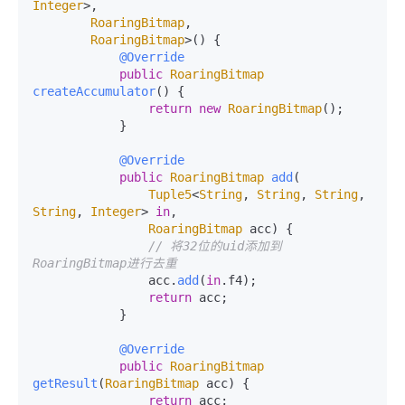
Integer
>,

RoaringBitmap
,

RoaringBitmap
>() {

@Override
public
RoaringBitmap
createAccumulator
(
) {

return
new
RoaringBitmap
();

            }

@Override
public
RoaringBitmap
add
(
Tuple5
<
String
, 
String
, 
String
, 
String
, 
Integer
> 
in
,

RoaringBitmap
 acc
) {

// 将32位的uid添加到
RoaringBitmap进行去重
                acc.
add
(
in
.
f4
);

return
 acc;

            }

@Override
public
RoaringBitmap
getResult
(
RoaringBitmap
 acc
) {

return
 acc;
