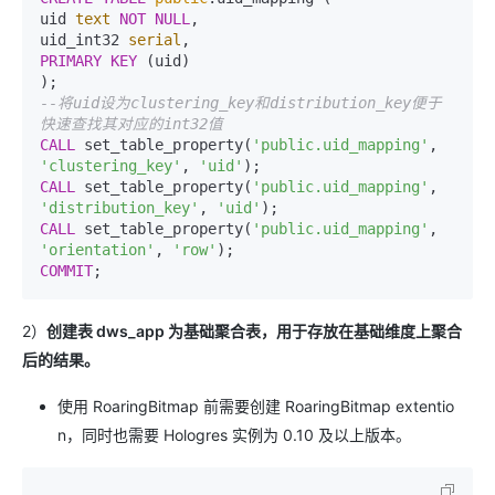
uid 
text
NOT
NULL
,

uid_int32 
serial
PRIMARY KEY
 (uid)

--将uid设为clustering_key和distribution_key便于
快速查找其对应的int32值
CALL
 set_table_property(
'public.uid_mapping'
, 
'clustering_key'
, 
'uid'
CALL
 set_table_property(
'public.uid_mapping'
, 
'distribution_key'
, 
'uid'
CALL
 set_table_property(
'public.uid_mapping'
, 
'orientation'
, 
'row'
COMMIT
;
2）
创建表 dws_app 为基础聚合表，用于存放在基础维度上聚合
后的结果。
使用 RoaringBitmap 前需要创建 RoaringBitmap extentio
n，同时也需要 Hologres 实例为 0.10 及以上版本。