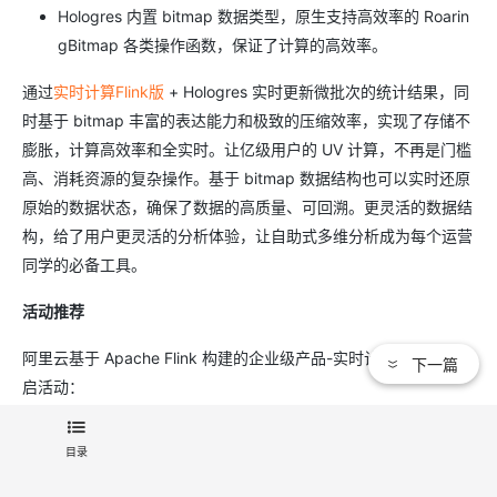
Hologres 内置 bitmap 数据类型，原生支持高效率的 Roarin
gBitmap 各类操作函数，保证了计算的高效率。
通过
实时计算Flink版
+ Hologres 实时更新微批次的统计结果，同
时基于 bitmap 丰富的表达能力和极致的压缩效率，实现了存储不
膨胀，计算高效率和全实时。让亿级用户的 UV 计算，不再是门槛
高、消耗资源的复杂操作。基于 bitmap 数据结构也可以实时还原
原始的数据状态，确保了数据的高质量、可回溯。更灵活的数据结
构，给了用户更灵活的分析体验，让自助式多维分析成为每个运营
同学的必备工具。
活动推荐
阿里云基于 Apache Flink 构建的企业级产品-实时计算Flink版现开
下一篇
启活动：
99元试用
实时计算Flink版
(包年包月、10CU）即有机会获得 Flink
独家定制T恤；另包3个月及以上还有85折优惠！
目录
了解活动详情：
https://www.aliyun.com/product/bigdata/sc