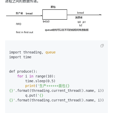
进程之间的数据传递。
import threading,
import time

def produce():

for
 i 
in
 range(10):

        time.sleep(0.5)

print
(
'生产++++++面包{} 
{}'
.format(threading.current_thread().name, i))

        q.put(
'{}
{}'
.format(threading.current_thread().name, i))
