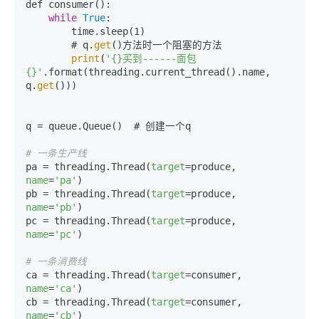
def consumer():

while
True
:

        time.sleep(1)

        # q.
get
()方法时一个阻塞的方法

print
(
'{}买到------面包
{}'
.format(threading.current_thread().name, 
q.
get
()))

q = queue.Queue()  # 创建一个q

# 一条生产线
pa = threading.Thread(
target
=produce, 
name
=
'pa'
)

pb = threading.Thread(
target
=produce, 
name
=
'pb'
)

pc = threading.Thread(
target
=produce, 
name
=
'pc'
)

# 一条消费线
ca = threading.Thread(
target
=consumer, 
name
=
'ca'
)

cb = threading.Thread(
target
=consumer, 
name
=
'cb'
)
