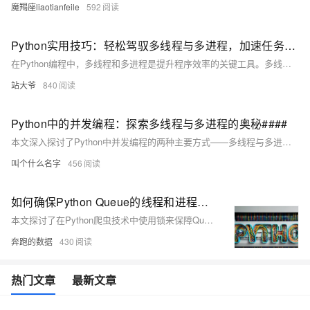
魔羯座liaotianfeile
592
Python实用技巧：轻松驾驭多线程与多进程，加速任务执行
在Python编程中，多线程和多进程是提升程序效率的关键工具。多线程适用于I/O密集型任务，如文件读写、网络请求；多进程则适合CPU密集型任务，如科学计算、图像处理。本文详细介绍这两种并发编程方式的基本用法及应用场景，并通过实例代码展示如何使用threading、multiprocessing模块及线程池、进程池来优化程序性能。结合实际案例，帮助读者掌握并发编程技巧，提高程序执行速度和资源利用率。
站大爷
840
Python中的并发编程：探索多线程与多进程的奥秘####
本文深入探讨了Python中并发编程的两种主要方式——多线程与多进程，通过对比分析它们的工作原理、适用场景及性能差异，揭示了在不同应用需求下如何合理选择并发模型。文章首先简述了并发编程的基本概念，随后详细阐述了Python中多线程与多进程的实现机制，包括GIL（全局解释器锁）对多线程的影响以及多进程的独立内存空间特性。最后，通过实例演示了如何在Python项目中有效利用多线程和多进程提升程序性能。 ####
叫个什么名字
456
如何确保Python Queue的线程和进程安全性：使用锁的技巧
本文探讨了在Python爬虫技术中使用锁来保障Queue（队列）的线程和进程安全性。通过分析`queue.Queue`及`multiprocessing.Queue`的基本线程与进程安全特性，文章指出在特定场景下使用锁的重要性。文中还提供了一个综合示例，该示例利用亿牛云爬虫代理服务、多线程技术和锁机制，实现了高效且安全的网页数据采集流程。示例涵盖了代理IP、User-Agent和Cookie的设置，以及如何使用BeautifulSoup解析HTML内容并将其保存为文档。通过这种方式，不仅提高了数据采集效率，还有效避免了并发环境下的数据竞争问题。
奔跑的数据
430
热门文章
最新文章