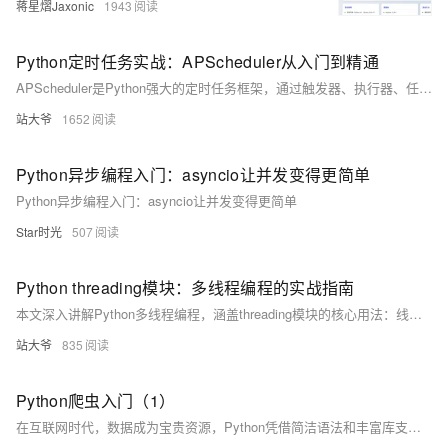
蒋星熠Jaxonic
1943
Python定时任务实战：APScheduler从入门到精通
APScheduler是Python强大的定时任务框架，通过触发器、执行器、任务存储和调度器四大组件，灵活实现各类周期性任务。支持内存、数据库、Redis等持久化存储，适用于Web集成、数据抓取、邮件发送等场景，解决传统sleep循环的诸多缺陷，助力构建稳定可靠的自动化系统。（238字）
站大爷
1652
Python异步编程入门：asyncio让并发变得更简单
Python异步编程入门：asyncio让并发变得更简单
Star时光
507
Python threading模块：多线程编程的实战指南
本文深入讲解Python多线程编程，涵盖threading模块的核心用法：线程创建、生命周期、同步机制（锁、信号量、条件变量）、线程通信（队列）、守护线程与线程池应用。结合实战案例，如多线程下载器，帮助开发者提升程序并发性能，适用于I/O密集型任务处理。
站大爷
835
Python爬虫入门（1）
在互联网时代，数据成为宝贵资源，Python凭借简洁语法和丰富库支持，成为编写网络爬虫的首选。本文介绍Python爬虫基础，涵盖请求发送、内容解析、数据存储等核心环节，并提供环境配置及实战示例，助你快速入门并掌握数据抓取技巧。