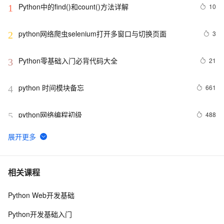
Python中的find()和count()方法详解
10
1
python网络爬虫selenium打开多窗口与切换页面
3
2
Python零基础入门必背代码大全
21
3
python 时间模块备忘
661
4
python网络编程初级
488
5
Python功能强大、灵活可扩展的Statsmodels库
8
6
python day Twelve
806
7
相关课程
Python Web开发基础
python join 和 split的常用使用方法
566
8
Python开发基础入门
python 模块初始
643