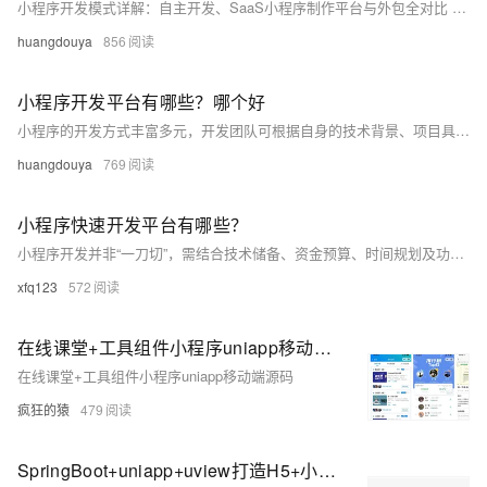
小程序开发模式详解：自主开发、SaaS小程序制作平台与外包全对比 选择合适的小程序开发模式，是项目成功的基石。这三种模式在成本、周期、控制力和灵活性上各有千秋，适用于不同阶段和不同类型的企业。下面我们将逐一深入剖析。
huangdouya
856
小程序开发平台有哪些？哪个好
小程序的开发方式丰富多元，开发团队可根据自身的技术背景、项目具体需求以及资源状况，灵活挑选最为适宜的开发路径。以下将详细介绍几种主流的小程序开发方式。
huangdouya
769
小程序快速开发平台有哪些？
小程序开发并非“一刀切”，需结合技术储备、资金预算、时间规划及功能需求等多维度因素综合考量。以下为您详细拆解五种主流开发方案及其适用场景，助您精准匹配开发路径。
xfq123
572
在线课堂+工具组件小程序uniapp移动端源码
在线课堂+工具组件小程序uniapp移动端源码
疯狂的猿
479
SpringBoot+uniapp+uview打造H5+小程序+APP入门学习的聊天小项目