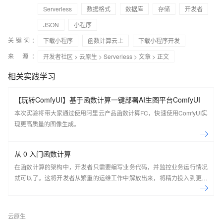
Serverless
数据格式
数据库
存储
开发者
JSON
小程序
关键词：
下载小程序
函数计算云上
下载小程序开发
来 源：
开发者社区
>
云原生
>
Serverless
>
文章
> 正文
相关实践学习
【玩转ComfyUI】基于函数计算一键部署AI生图平台ComfyUI
本次实验将带大家通过使用阿里云产品函数计算FC，快速使用ComfyUI实
现更高质量的图像生成。
从 0 入门函数计算
在函数计算的架构中，开发者只需要编写业务代码，并监控业务运行情况
就可以了。这将开发者从繁重的运维工作中解放出来，将精力投入到更有
意义的开发任务上。
云原生