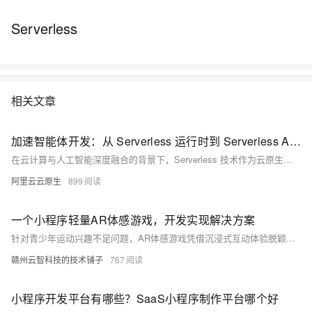
Serverless
相关文章
加速智能体开发：从 Serverless 运行时到 Serverless AI 运行时
在云计算与人工智能深度融合的背景下，Serverless 技术作为云原生架构的集大成者，正加速向 AI 原生架构演进。阿里云函数计算（FC）率先提出并实践“Serverless AI 运行时”概念，通过技术创新与生态联动，为智能体（Agent）开发提供高效、安全、低成本的基础设施支持。本文从技术演进路径、核心能力及未来展望三方面解析 Serverless AI 的突破性价值。
阿里云云原生
899
一个小程序轻量AR体感游戏，开发实现解决方案
针对青少年运动兴趣不足问题，AR体感游戏凭借沉浸式互动体验脱颖而出。结合小程序“AI运动识别”插件与WebGL渲染技术，可实现无需外设的轻量化AR健身游戏，如跳糕、切水果等，兼具趣味性与锻炼效果，适用于儿童健身及职工团建，即开即玩，低门槛高参与。
赣州云智科技的技术铺子
767
小程序开发平台有哪些？SaaS小程序制作平台哪个好