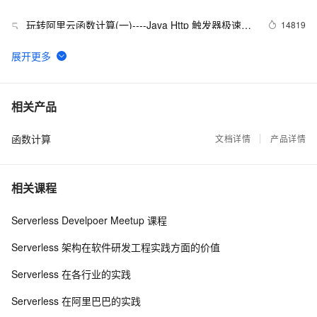
云端小程序
玩转阿里云函数计算(一)----Java Http 触发器极速迁
14819
5
移传统 Spring 应用
玩转阿里云Serverless Kubernetes新功能
13237
6
浅析基于 Serverless 的前后端一体化框架
12943
7
相关产品
函数计算
开发函数计算的正确姿势 —— 使用 ROS 进行资源
文档详情
产品详情
12578
8
编排
大道至简 - 基于Docker的Serverless探索之旅
11943
9
相关课程
阿里云函数计算 - 事件驱动的serverless计算平台
11448
10
Serverless Develpoer Meetup 课程
Serverless 架构在软件研发工程实践方面的价值
Serverless 在各行业的实践
Serverless 在阿里巴巴的实践