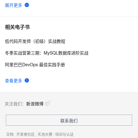
WebAssembly 在 MOSN 中的实践 - 基础框架篇
12
6
userdel使用说明
5
7
相关电子书
低代码开发师（初级）实战教程
自己看系统的“系统还原”
14
8
冬季实战营第三期：MySQL数据库进阶实战
AngularJS 五大特性，加快 Web 应用开发
10
9
阿里巴巴DevOps 最佳实践手册
WPF游戏开发——小鸡快跑
5
10
查看更多
关注我们：
新浪微博
联系我们
文档
|
开发者社区
|
天池大赛
|
培训与认证