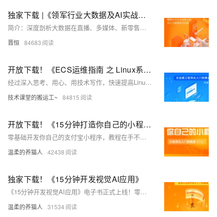
独家下载 |《领军行业大数据及AI实战》解锁九大行业领军企业云上大数据及AI实战
简介：深度剖析大数据在直播、多媒体、新零售、物联网、金融科技、社交、家居服务、互联网、泛娱乐9个行业实战场景，通过企业真实案例，助你速懂企业大数据实践。
晋恒
84683
开放下载！《ECS运维指南 之 Linux系统诊断》
经过深入思考、用心、用技术写作，快速提高Linux运维工程师的工作效率，是云运维工程师不可错过的匠心之作。
技术课堂的搬运工~
84815
开放下载！《15分钟打造你自己的小程序》（内附详细代码）
零基础开发你自己的支付宝小程序，教程在手不迷路，从入门到精通，还有详细代码在里面哦~
温柔的养猫人
42438
独家下载！《15分钟开发视觉AI应用》
《15分钟开发视觉AI应用》电子书正式上线！零门槛搞定人脸识别、口罩识别、图片内容安全应用，教程在手，从入门到精通一站掌握！
温柔的养猫人
31534