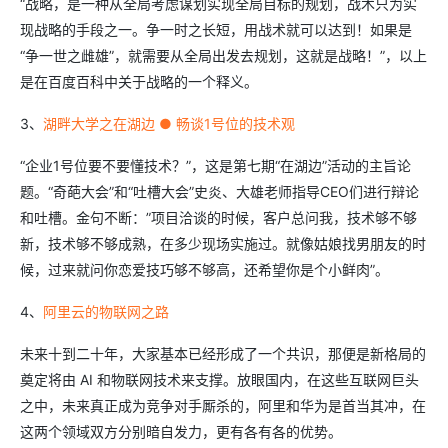
“战略，是一种从全局考虑谋划实现全局目标的规划，战术只为实
现战略的手段之一。争一时之长短，用战术就可以达到！如果是
“争一世之雌雄”，就需要从全局出发去规划，这就是战略！”，以上
是在百度百科中关于战略的一个释义。
3、
湖畔大学之在湖边 ● 畅谈1号位的技术观
“企业1号位要不要懂技术？”，这是第七期“在湖边”活动的主旨论
题。“奇葩大会”和“吐槽大会”史炎、大雄老师指导CEO们进行辩论
和吐槽。金句不断：”项目洽谈的时候，客户总问我，技术够不够
新，技术够不够成熟，在多少现场实施过。就像姑娘找男朋友的时
候，过来就问你恋爱技巧够不够高，还希望你是个小鲜肉”。
4、
阿里云的物联网之路
未来十到二十年，大家基本已经形成了一个共识，那便是新格局的
奠定将由 AI 和物联网技术来支撑。放眼国内，在这些互联网巨头
之中，未来真正成为竞争对手厮杀的，阿里和华为是首当其冲，在
这两个领域双方分别暗自发力，更有各有各的优势。