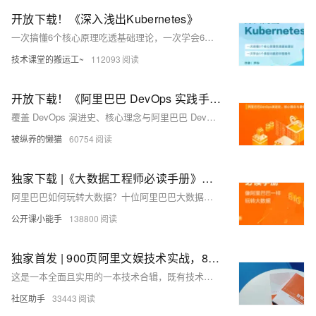
开放下载！《深入浅出Kubernetes》
一次搞懂6个核心原理吃透基础理论，一次学会6个典型问题的华丽操作
技术课堂的搬运工~
112093
开放下载！《阿里巴巴 DevOps 实践手册》
覆盖 DevOps 演进史、核心理念与阿里巴巴 DevOps 最佳实践的全方位解析手册，揭开阿里巴巴高效研发的秘密！
被纵养的懒猫
60754
独家下载 |《大数据工程师必读手册》揭秘阿里如何玩转大数据
阿里巴巴如何玩转大数据？十位阿里巴巴大数据专家深度分析 ，飞天大数据平台八款产品最新玩法，2019不容错过的大数据手册——《大数据工程师必读手册》现在可以免费下载阅读啦，赶紧先睹为快吧。
公开课小能手
138800
独家首发 | 900页阿里文娱技术实战，8大技术栈解析技术全景
这是一本全面且实用的一本技术合辑，既有技术知识又有业务应用。阿里文娱长期的技术实践与创新经验包罗其中，900页的丰富内容，8大技术栈全景揭秘文娱技术，相信能给技术开发者和文娱行业从业者带来直接的帮助和启发。
社区助手
33443