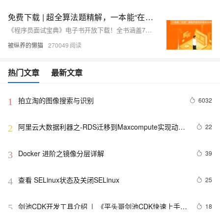
免费下载 | 超全算法题精解，一本能“在线”编程的面试宝典
《程序员面试宝典》电子书开放下载！全书涵盖70+算法题目、近30种大厂笔试考点，算法学习看这本书就够了！
被纵养的懒猫
270049
热门文章
最新文章
拍立淘的图像搜索与识别
6032
1
阿里云大数据利器之-RDS迁移到Maxcompute实现动态
22
2
分区
Docker 进阶之镜像分层详解
39
3
查看 SELinux状态及关闭SELinux
25
4
剑池CDK开发工具介绍  |  《平头哥剑池CDK快速上手指
18
5
南》第一章