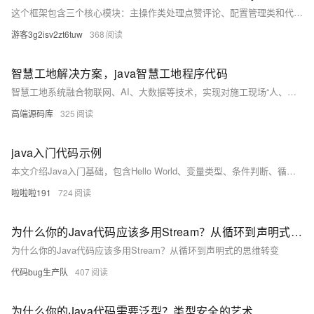
这个框架包含三个核心模块：主操作类处理点赞评论、配置管理类和代理管理类。使用时需要配合
游客3g2isv2zt6tuw
368
智慧工地解决方案，java智慧工地程序代码
智慧工地系统融合物联网、AI、大数据等技术，实现对施工现场“人、机、料、法、环”的全面智能监控与管理，提升安全、效率与决策水平。
高端源码库
325
java入门代码示例
本文介绍Java入门基础，包含Hello World、变量类型、条件判断、循环及方法定义等核心语法示例，帮助初学者快速掌握Java编程基本结构与逻辑。
啦啦啦191
724
为什么你的Java代码应该多用Stream？从循环到声明式的思维转变
为什么你的Java代码应该多用Stream？从循环到声明式的思维转变
代码bug生产队
407
为什么你的Java代码需要泛型？类型安全的艺术