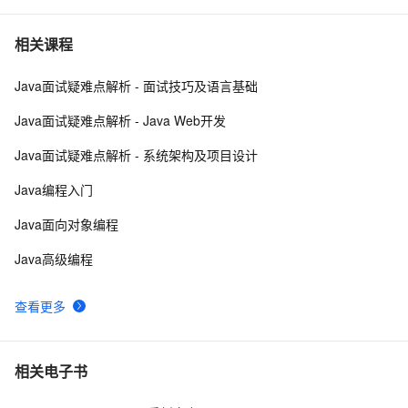
java 中的多线程   内部类实现 数据共享 和 Runnable实
7
7
相关课程
现数据共享
Java面试疑难点解析 - 面试技巧及语言基础
Java程序利用main函数中args参数实现参数的传递
12
8
Java面试疑难点解析 - Java Web开发
GitHub 星标 115k+的 Java 教程，超级硬核！下载量突
8
9
Java面试疑难点解析 - 系统架构及项目设计
破 1 万次！
2. Java中的垃圾收集 - GC参考手册
746
10
Java编程入门
Java面向对象编程
Java高级编程
查看更多
相关电子书