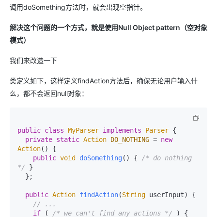
调用doSomething方法时，就会出现空指针。
解决这个问题的一个方式，就是使用Null Object pattern（空对象
模式）
我们来改造一下
类定义如下，这样定义findAction方法后，确保无论用户输入什
么，都不会返回null对象：
public
class
MyParser
implements
Parser
 {

private
static
Action
DO_NOTHING
 = 
new
Action
() {

public
void
doSomething
(
) { 
/* do nothing 
*/
 }

  };

public
Action
findAction
(
String
 userInput
) {

// ...
if
 ( 
/* we can't find any actions */
 ) {
