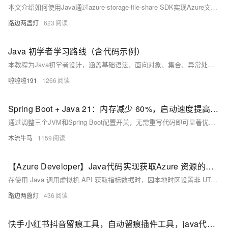
本文介绍如何使用Java通过azure-storage-file-share SDK实现Azure文件共享的上传下载。包含依赖引入、客户端创建及完整示例代码，助你快速集成Azure File Share功能。
路边两盏灯
623
Java 初学者学习路线（含代码示例）
本教程为Java初学者设计，涵盖基础语法、面向对象、集合、异常处理、文件操作、多线程、JDBC、Servlet及MyBatis等内容，每阶段配核心代码示例，强调动手实践，助你循序渐进掌握Java编程。
啦啦啦191
1266
Spring Boot + Java 21：内存减少 60%，启动速度提高 30% — 零代码
通过调整三个JVM和Spring Boot配置开关，无需重写代码即可显著优化Java应用性能：内存减少60%，启动速度提升30%。适用于所有在JVM上运行API的生产团队，低成本实现高效能。
木流牛马
1159
【Azure Developer】Java代码实现获取Azure 资源的指标数据却报错 "invalid time interval input"
在使用 Java 调用虚拟机 API 获取指标数据时，因本地时区设置非 UTC，导致时间格式解析错误。解决方法是在代码中手动指定时区为 UTC，使用 `ZoneOffset.ofHours(0)` 并结合 `withOffsetSameInstant` 方法进行时区转换，从而避免因时区差异引发的时间格式问题。
路边两盏灯
436
快手小红书抖音留痕工具，自动留痕插件工具，java代码开源