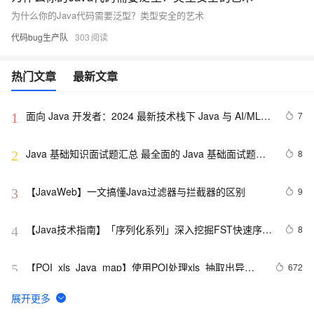
为什么你的Java代码需要泛型？类型安全的艺术
代码bug生产队
303
热门文章
最新文章
面向 Java 开发者：2024 最新技术栈下 Java 与 AI/ML 
7
1
融合的实操详尽指南
Java 基础知识面试题汇总 最全面的 Java 基础面试题整
8
2
理
【JavaWeb】一文搞懂Java过滤器与拦截器的区别
9
3
【Java技术指南】「序列化系列」深入挖掘FST快速序列
8
4
化压缩内存的利器的特性和原理 
【POI  xls  Java  map】使用POI处理xls  抽取出异常
672
5
信息  --java1.8Group by    ---map迭代  --  设置单元格
高度
Java 注解 阐释 hibernate ORM
3
6