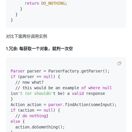
return
DO_NOTHING
;

    }

  }

}
对比下面两份调用实例
1.冗余: 每获取一个对象，就判一次空
Parser
if
 (parser == 
null
) {

  // now what?

  // this would be an example 
of
where
null
isn
't (or shouldn'
t be) a 
valid
 response

}

Action action = 
parser
if
 (action == 
null
) {

  // 
do
nothing
else
 {

  action.doSomething();
