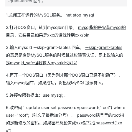
-grant-tables 回车。
1.关闭正在运行的MySQL服务。
net stop mysql
2.打开DOS窗口，转到mysqlbin目录。
mysql指的是安装mysql的
目录，安装目录如果是xxx的话就转到xxx/bin
3.输入mysqld --skip-grant-tables 回车。
--skip-grant-tables
的意思是启动MySQL服务的时候跳过权限表认证，网上说输入的
是mysqld_safe但我输入mysqld也可以
4.再开一个DOS窗口（因为刚才那个DOS窗口已经不能动了），
输入mysql回车，如果成功，将出现MySQL提示符 >。
5.连接权限数据库：use mysql; 。
6.改密码：update user set password=password("root") where
user="root";（别忘了最后加分号） 。
password括号里的root指
的是新修改的密码，如果密码想设置成xxx就写成password("xx
x")