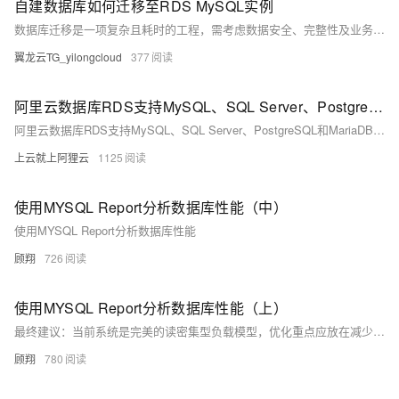
自建数据库如何迁移至RDS MySQL实例
数据库迁移是一项复杂且耗时的工程，需考虑数据安全、完整性及业务中断影响。使用阿里云数据传输服务DTS，可快速、平滑完成迁移任务，将应用停机时间降至分钟级。您还可通过全量备份自建数据库并恢复至RDS MySQL实例，实现间接迁移上云。
翼龙云TG_yilongcloud
377
阿里云数据库RDS支持MySQL、SQL Server、PostgreSQL和MariaDB引擎
阿里云数据库RDS支持MySQL、SQL Server、PostgreSQL和MariaDB引擎，提供高性价比、稳定安全的云数据库服务，适用于多种行业与业务场景。
上云就上阿狸云
1125
使用MYSQL Report分析数据库性能（中）
使用MYSQL Report分析数据库性能
顾翔
726
使用MYSQL Report分析数据库性能（上）
最终建议：当前系统是完美的读密集型负载模型，优化重点应放在减少行读取量和提高数据定位效率。通过索引优化、分区策略和内存缓存，预期可降低30%的CPU负载，同时保持100%的缓冲池命中率。建议每百万次查询后刷新统计信息以持续优化
顾翔
780