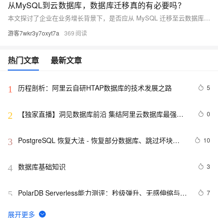
从MySQL到云数据库，数据库迁移真的有必要吗？
本文探讨了企业在业务增长背景下，是否应从 MySQL 迁移至云数据库的决策问题。分析了 MySQL 的优势与瓶颈，对比了云数据库在存储计算分离、自动化运维、多负载支持等方面的优势，并提出判断迁移必要性的五个关键问题及实施路径，帮助企业理性决策并落地迁移方案。
游客7wkr3y7oxyt7a
369
热门文章
最新文章
历程剖析：阿里云自研HTAP数据库的技术发展之路
5
1
【独家直播】洞见数据库前沿 集结阿里云数据库最强阵
0
2
容 DTCC 2019 八大亮点抢先看
PostgreSQL 恢复大法 - 恢复部分数据库、跳过坏块、
10
3
修复无法启动的数据库
数据库基础知识
3
4
PolarDB Serverless能力测评：秒级弹升、无感伸缩与强
7
5
一致性，助您实现高效云数据库管理！