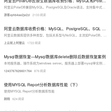
阿里云PolarDB云原生数据库收费价格：MySQL和PostgreSQL详细介绍
阿里云PolarDB兼容MySQL、PostgreSQL及Oracle语法，支持集中式与分布式架构。标准版2核4G年费1116元起，企业版最高性能达4核16G，支持HTAP与多级高可用，广泛应用于金融、政务、互联网等领域，TCO成本降低50%。
游客vphb4ae2je2zi
2133
阿里云数据库收费价格：MySQL、PostgreSQL、SQL Server和MariaDB引擎费用整理
阿里云数据库提供多种类型，包括关系型与NoSQL，主流如PolarDB、RDS MySQL/PostgreSQL、Redis等。价格低至21元/月起，支持按需付费与优惠套餐，适用于各类应用场景。
上云就上阿狸云
1722
Mysql数据恢复—Mysql数据库delete删除后数据恢复案例
本地服务器，操作系统为windows server。服务器上部署mysql单实例，innodb引擎，独立表空间。未进行数据库备份，未开启binlog。 人为误操作使用Delete命令删除数据时未添加where子句，导致全表数据被删除。删除后未对该表进行任何操作。需要恢复误删除的数据。 在本案例中的mysql数据库未进行备份，也未开启binlog日志，无法直接还原数据库。
1243767626601764
876
使用MYSQL Report分析数据库性能（下）
使用MYSQL Report分析数据库性能
顾翔
624