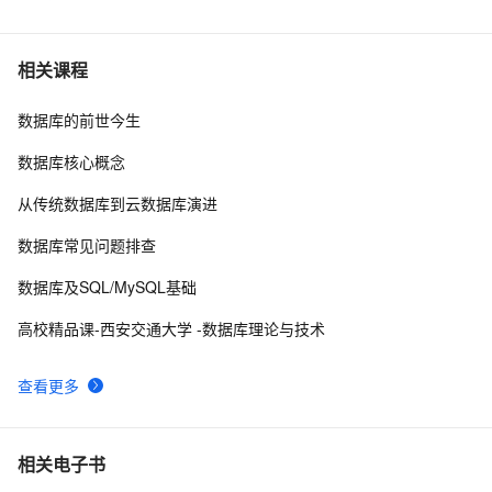
SQLite数据库的备份
12
6
一篇文章带你搞懂非关系型数据库MongoDB
4
7
相关课程
数据库的前世今生
如何在 Oracle 中创建可插入数据库（PDB）？
10
8
数据库核心概念
weblogic连接RAC数据库
3
9
从传统数据库到云数据库演进
征文分享｜OceanBase 3.1.2 数据库性能测试探索
5
10
数据库常见问题排查
数据库及SQL/MySQL基础
高校精品课-西安交通大学 -数据库理论与技术
查看更多
相关电子书