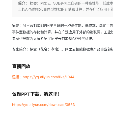
存储
天池大赛
Qwen3.7-Plus
简介：
摘要：阿里云TSDB是阿里自研的一种高性能，低成
云解析DNS
解决方案免费试用 新老
电子合同
上的APM数据和事件型数据的存储和计算，并在广泛应用于
最高领取价值200元试用
能看、能想、能动手的多模
安全
网络与CDN
AI 算法大赛
畅捷通
大数据开发治理平台 Data
AI 产品 免费试用
网络
安全
云开发大赛
Qwen3-VL-Plus
Tableau 订阅
1亿+ 大模型 tokens 和 
摘要：阿里云TSDB是阿里自研的一种高性能，低成本，稳定可
可观测
入门学习赛
中间件
AI空中课堂在线直播课
事件型数据的存储和计算，并在广泛应用于外部的物联网，工业制
云防火墙
140+云产品 免费试用
专家伊翼就为大家介绍了阿里云TSDB的种种黑科技。
上云与迁云
云原生的云上边界网络安全
产品新客免费试用，最长1
数据库
生态解决方案
大模型服务
专家简介：伊翼（花名：老滚）。阿里云智能数据库产品事业部技
企业出海
大模型ACA认证体验
大数据计算
助力企业全员 AI 认知与能
行业生态解决方案
千问AI平台-Token Plan
政企业务
媒体服务
开发者生态解决方案
直播回放
企业服务与云通信
千问AI平台-模型体验
AI 开发和 AI 应用解决
链接
：
https://yq.aliyun.com/live/1044
在线体验全尺寸、多种模态
域名与网站
Happy 系列大模型
终端用户计算
议题PPT下载，戳这里！
Serverless
https://yq.aliyun.com/download/3563
开发工具