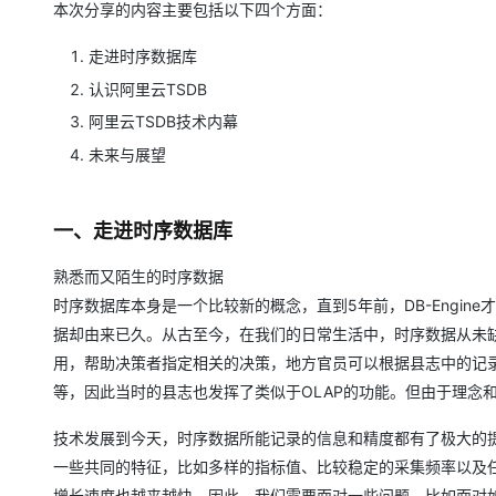
本次分享的内容主要包括以下四个方面：
大模型解决方案
迁移与运维管理
走进时序数据库
快速部署 Dify，高效搭建 
专有云
认识阿里云TSDB
阿里云TSDB技术内幕
10 分钟在聊天系统中增加
未来与展望
一、走进时序数据库
熟悉而又陌生的时序数据
时序数据库本身是一个比较新的概念，直到5年前，DB-Engi
据却由来已久。从古至今，在我们的日常生活中，时序数据从未
用，帮助决策者指定相关的决策，地方官员可以根据县志中的记
等，因此当时的县志也发挥了类似于OLAP的功能。但由于理念
技术发展到今天，时序数据所能记录的信息和精度都有了极大的
一些共同的特征，比如多样的指标值、比较稳定的采集频率以及
增长速度也越来越快。因此，我们需要面对一些问题，比如面对