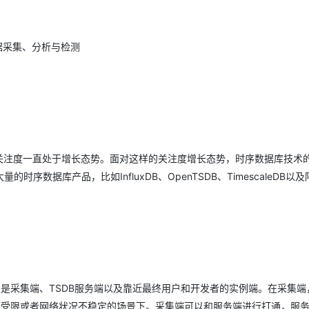
据采集、分析与检测
的受关注度一直处于增长态势。面对这样的关注度增长态势，时序数据库技术
数据库产品，比如InfluxDB、OpenTSDB、TimescaleDB以
次是采集端、TSDB服务端以及靠近最终用户和开发者的实例端。在采集端
源受限或者网络状况不稳定的场景下。采集端可以和服务端进行打通，服