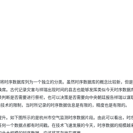
AI 应用
10分钟微调：让0.6B模型媲美235B模
多模态数据信
型
依托云原生高可用架构,实现Dify私有化部署
用1%尺寸在特定领域达到大模型90%以上效果
一个 AI 助手
超强辅助，Bol
即刻拥有 DeepSeek-R1 满血版
在企业官网、通讯软件中为客户提供 AI 客服
多种方案随心选，轻松解锁专属 DeepSeek
ne才将时序数据库列为一个独立的分类。虽然时序数据库的概念比较新，但
缺席。古代记录灾害与祥瑞出现时间的县志也能够发挥类似今天时序数据
录判断是否需要进行祭祀，也可以决策是否需要向中央朝廷报告祥瑞以谋
和技术的限制，当时所记录的时序数据信息是有限的，精度也是有限的。
提升。如下图所示的是杭州市空气监测时序数据片段。由此可以看出，时
任何一个数据点都有时间戳。在技术飞速发展的今天，时序数据的规模越
如此大规模的时序数据，应该将其存放在哪里。