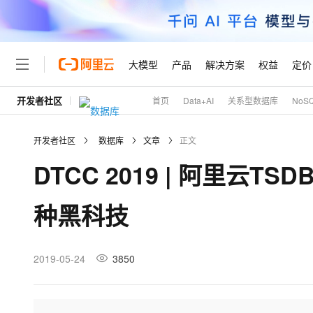
大模型
产品
解决方案
权益
定价
开发者社区
首页
Data+AI
关系型数据库
NoS
大模型
产品
解决方案
权益
定价
云市场
伙伴
服务
了解阿里云
精选产品
精选解决方案
普惠上云
产品定价
精选商城
成为销售伙伴
售前咨询
为什么选择阿里云
千问AI平台
开发者社区
数据库
文章
正文
了解云产品的定价详情
大模型服务平台百炼
千问办公，解锁你的工作
普惠上云 官方力荐
分销伙伴
在线服务
网站建设
什么是云计算
大
DTCC 2019 | 阿里云
大模型服务与应用平台
企业级Agent产品，直接
云服务器38元/年起，超
咨询伙伴
多端小程序
技术领先
云上成本管理
售后服务
轻量应用服务器
Agency Agents：拥
官方推荐返现计划
大模型
精选产品
精选解决方案
Salesforce 国际版订阅
稳定可靠
种黑科技
管理和优化成本
推荐新用户得奖励，单订单
销售伙伴合作计划
自助服务
友盟天域
安全合规
人工智能与机器学习
AI
文本生成
云数据库 RDS
HappyHorse 打造一
云工开物
无影生态合作计划
在线服务
观测云
分析师报告
高校专属算力普惠，学生认
计算
互联网应用开发
2019-05-24
3850
Qwen3.8-Max
HOT
Salesforce On Alibaba C
工单服务
Tuya 物联网平台阿里云
研究报告与白皮书
人工智能平台 PAI
快速拥有专属 OpenClaw
大模
Consulting Partner 合
大数据
容器
智能体时代全能旗舰模型
免费试用
短信专区
一站式AI开发、训练和推
蓝凌 OA
AI 大模型销售与服务生
现代化应用