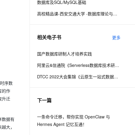
数据库及SQL/MySQL基础
高校精品课-西安交通大学 -数据库理论与技术
息提取
与 AI 智能体进行实时音视频通话
从文本、图片、视频中提取结构化的属性信息
构建支持视频理解的 AI 音视频实时通话应用
t.diy 一步搞定创意建站
构建大模型应用的安全防护体系
相关电子书
更多
通过自然语言交互简化开发流程,全栈开发支持
通过阿里云安全产品对 AI 应用进行安全防护
国产数据库研制人才培养实践
阿里云&信通院《Serverless数据库技术研究报告》
DTCC 2022大会集锦《云原生一站式数据库技术与实践》
是时序数
库的作
取升迁
下一篇
一条命令迁移，帮你实现 OpenClaw 与
序数据有
Hermes Agent 记忆互通！
来越大，