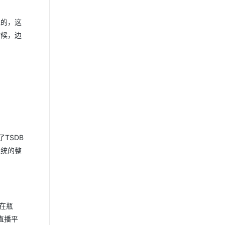
线的，这
时候，边
TSDB
系统的整
存在瓶
直播平