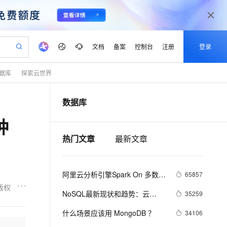
文档
备案
控制台
注册
登录
据库
探索云世界
验
作计划
器
AI 活动
专业服务
服务伙伴合作计划
开发者社区
加入我们
产品动态
服务平台百炼
阿里云 OPC 创新助力计划
数据库
一站式生成采购清单，支持单品或批量购买
io：打造专属 AI 语音助手
S产品伙伴计划（繁花）
峰会
CS
造的大模型服务与应用开发平台
一句话生成原生可编辑精美 PPT 文稿
AI 生产力先锋
Al MaaS 服务伙伴赋能合作
域名
博文
Careers
至高可申请百万元
Qwen3.8-Max 模型上线
种
开启高性价比 AI 编程新体验
弹性可伸缩的云计算服务
Qwen-Audio-3.0-Realtime 端到端实时语音角色扮演
输入一句话想法, 轻松生成专业的 PPT
先锋实践拓展 AI 生产力的边界
Token 补贴，五大权
计划
海大会
伙伴信用分合作计划
商标
问答
社会招聘
热门文章
最新文章
益加速 OPC 成功
eek-V4-Pro
SS
一键部署幻兽帕鲁游戏服务器
飞天发布时刻
HOT
Open Search 向量检索版支
划
备案
电子书
校园招聘
pSeek-V4-Pro
视频创作，一键激活电商全链路生产力
稳定、安全、高性价比、高性能的云存储服务
一键购买专属联机服务器，轻松开启游戏
所见，即是所愿
持视频检索 Pipeline 功能
更多支持
划
公司注册
镜像站
视频生成
语音识别与合成
专属 QwenPaw
漫剧工坊：一站式动画创作平台
AI 实训营
HOT
应用身份服务 (IDaaS)
阿里云分析引擎Spark On 多数据
65857
合作伙伴培训与认证
划
上云迁移
站生成，高效打造优质广告素材
全接入的云上超级电脑
从聊天伙伴进化为能主动干活的本地数字员工
快速生产连贯的高质量长漫剧
从基础到进阶，Agent 创客手把手教你
OpenClaw 管理能力上线
源介绍
版权
lScope
我要反馈
e-1.1-T2V
Qwen3-TTS-Flash
NoSQL最新现状和趋势：云
35259
查询合作伙伴
n Alibaba Cloud ISV 合作
代维服务
建企业门户网站
10 分钟搭建微信、支付宝小程序
MaxCompute MaxFrame 提
NoSQL数据库将成重要增长引擎
畅细腻的高质量视频
离线语音合成大模型，多语言方言自适应，低延迟高稳定
创新加速
ope
什么场景应该用 MongoDB ？
登录合作伙伴管理后台
我要建议
34106
站，无忧落地极速上线
以可视化方式快速构建移动和 PC 门户网站
国内短信简单易用，安全可靠，秒级触达，全球覆盖200+国家和地区。
高效部署网站，快速应用到小程序
供自动弹性内存功能