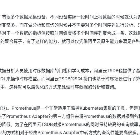
，有很多个数据采集设备，不同设备每隔一段时间上报数据的时候就认为
得非常多，而在做分析和查询的时候并不需要对多个时间序列进行分析，
是对于一个数据的指标值按照时间维度将多个时间序列聚合成一条，这就
富的聚合算子，有了这样的能力，就可以仅凭借阿里云原生能力来满足各
据分析人员使用时序数据库的门槛和学习成本，阿里云TSDB也提供了基
QL来操作时序模型。而阿里云TSDB的SQL接口也基于时序场景进行了
内核中，这样就可以最优化的方式来处理时序数据的分析和查询。
力。Prometheus是一个非常适用于监控Kubernetes集群的工具，但
etheus Adapter的第三方组件来将Prometheus的数据对接到
。为了在阿里云TSDB对接Prometheus的同时保持较高的查询效率，
us的方式相对于经由Prometheus Adapter中转方式的查询性能要高很多