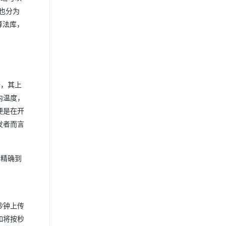
也分为
算法库，
据，其上
内温度，
便是在开
发者而言
持精确到
秒钟上传
如将按秒