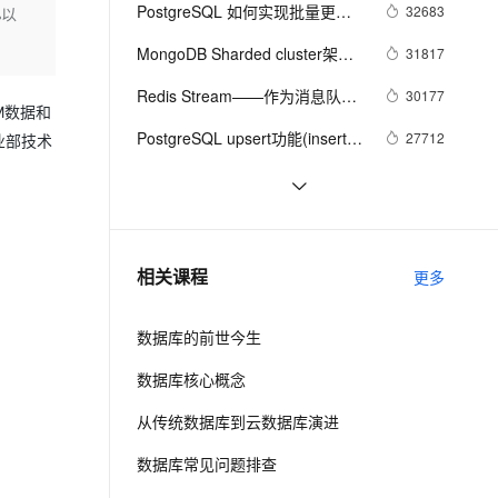
安全
我要投诉
e-1.1-I2V
Cosyvoice-V3-Flash
PostgreSQL 如何实现批量更
32683
%以
PolarDB
上云场景组合购
Milvus 弹性伸缩功能新增节
伴
新、删除、插入
漫剧创作，剧本、分镜、视频高效生成
100%兼容MySQL、PostgreSQL，兼容Oracle，支持集中和分布式
覆盖90%+业务场景，专享组合折扣价
点支持范围
畅自然，细节丰富
高表现力语音合成大模型，语音克隆听感自然
VPN
MongoDB Sharded cluster架构
31817
原理
ernetes 版 ACK
云聚AI 严选权益
AI 原生数据库服务发布
SSL 证书
Redis Stream——作为消息队列
2V
Fun-ASR
30177
，一键激活高效办公新体验
理容器应用的 K8s 服务
精选AI产品，从模型到应用全链提效
Agent 数据网关
M数据和
的典型应用场景
文戏情感细腻自然，动作戏激烈拳拳到肉，实现更强表演能力
支持中英文自由切换，具备更强的噪声鲁棒性
堡垒机
PostgreSQL upsert功能(insert 
27712
业部技术
AI 用量加速计划
云原生数据库 PolarDB
on conflict do)的用法
防火墙
、识别商机，让客服更高效、服务更出色。
新老同享，达量后返
Agentic Database 发布
Linux 性能诊断 perf使用指南
27094
主机安全
应用
聊一聊双十一背后的技术 - 物流, 
25537
动态路径规划
千问办公
NEW
PostgreSQL 如何潇洒的处理每
25278
AI 应用及服务市场
相关课程
更多
的智能体编程平台
一站式AI生产力平台
天上百TB的数据增量
AI 应用
伶鹊
数据库的前世今生
企业级人与Agent协作平台，接入和调度多个数字员工
智能客服平台，对话机器人、对话分析、智能外呼
大模型
数据库核心概念
大模型服务平台百炼 - 全妙
自然语言处理
从传统数据库到云数据库演进
应用创作平台
多模态内容创作工具，已接入 DeepSeek
数据标注
数据库常见问题排查
机器学习