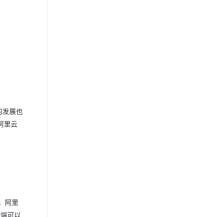
的发展也
及阿里云
，阿里
务端可以