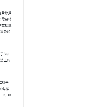
这些数据
只需要将
是数据聚
种复杂的
于SQL
算法上的
是其对于
各种各样
TSDB
。