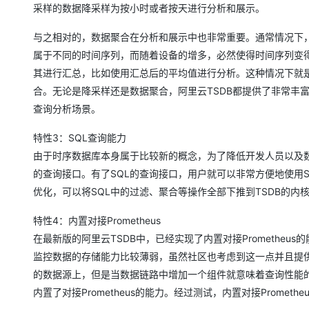
采样的数据降采样为按小时或者按天进行分析和展示。
与之相对的，数据聚合在分析和展示中也非常重要。通常情况下
属于不同的时间序列，而随着设备的增多，必然使得时间序列变
其进行汇总，比如使用汇总后的平均值进行分析。这种情况下就
合。无论是降采样还是数据聚合，阿里云TSDB都提供了非常丰
查询分析场景。
特性3：SQL查询能力
由于时序数据库本身属于比较新的概念，为了降低开发人员以及数
的查询接口。有了SQL的查询接口，用户就可以非常方便地使用S
优化，可以将SQL中的过滤、聚合等操作全部下推到TSDB的
特性4：内置对接Prometheus
在最新版的阿里云TSDB中，已经实现了内置对接Prometheus的能
监控数据的存储能力比较薄弱，虽然社区也考虑到这一点并且提供了Prom
的数据源上，但是当数据链路中增加一个组件就意味着查询性能的降低
内置了对接Prometheus的能力。经过测试，内置对接Promethe