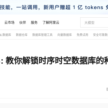
云市场
伙伴
服务
了解阿里云
QL数据库
数据仓库
数据库管理工具
向量数据库
免费试用
安全可靠数
AI 特惠
数据与 API
成为产品伙伴
企业增值服务
最佳实践
价格计算器
AI 场景体
基础软件
产品伙伴合
阿里云认证
市场活动
配置报价
大模型
自助选配和估算价格
新方式
睿译宝，AI翻译排版一步到位
智启 AI 普惠权益
产品生态集成认证中心
企业支持计划
云上春晚
域名与网站
千问官方 MaaS 平台，为开发者和 Agent 而生，新用户赠送 1 亿 + tokens 额度
Qwen Aud
AI Coding
阿里云Maa
2026 阿里云
云服务器 E
为企业打
数据集
Windows
大模型认证
模型
NEW
NEW
TSDB: 教你解锁时序时空数据库的
交付可用成果
值低价云产品抢先购
上传文档即自动完成翻译和格式还原
至高享 1亿+免费 tokens，加速 Al 应用落地
提供智能易用的域名与建站服务
智能编程，一键
安全可靠、
产品生态伙伴
专家技术服务
云上奥运之旅
弹性计算合作
阿里云中企出
手机三要素
宝塔 Linux
全部认证
价格优势
有专属领域专家
GLM-5.2：长任务时代开源旗舰模型
阿里云 OPC 创新助力计划
千问大模型
即刻拥有 DeepS
AI 电商营销
对象存储 O
大模型
产品生态伙伴工作台
企业增值服务台
云栖战略参考
云存储合作计
云栖大会
身份实名认证
CentOS
训练营
推动算力普惠，释放技术红利
最高返9万
多领域专家智能体,一键组建 AI 虚拟交付团队
快速构建应用程序和网站，即刻迈出上云第一步
至高百万元 Token 补贴，加速一人公司成长
多元化、高性能、安全可靠的大模型服务
真正可用的 1M 上下文,一次完成代码全链路开发
轻松解锁专属 Dee
从图文生成到
云上的中国
数据库合作计
活动全景
短信
Docker
图片和
站式影视创作平台
Hermes Agent，打造自进化智能体
Token Plan 模型订阅计划
数字证书管理服务（原SSL证书）
5 分钟轻松部署
AI 广告创作
无影云电脑
企业成长
NEW
信息公告
看见新力量
云网络合作计
OCR 文字识别
JAVA
证享300元代金券
可视化编排打通从文字构思到成片全链路闭环
全托管，含MySQL、PostgreSQL、SQL Server、MariaDB多引擎
自主进化，持久记忆，越用越聪明
Qwen3.8-Max 首发尝鲜，限时加量 10 倍，夜间低至2折
实现全站HTTPS，呈现可信的WEB访问
图文、视频一
随时随地安
魔搭 Mode
Kimi-K3
HappyHors
NEW
loud
服务实践
官网公告
金融模力时刻
Salesforce O
版
发票查验
全能环境
Claude Code + GStack 打造工程团队
千问办公，限时限量积分加倍
Qoder
低代码高效构
AI 建站
短信服务
型
NEW
作计划
Kimi 最新旗舰模型，长程编程与推理利器
让文字生成流
计划
创新中心
魔搭 ModelSc
健康状态
理服务
让AI从“聊天伙伴”进化为能干活的“数字员工”
安装技能 GStack，拥有专属 AI 工程团队
你的AI工作搭子，覆盖日常办公高频场景
面向真实软件的智能体编程平台
0 代码专业建
客户案例
天气预报查询
操作系统
态合作计划