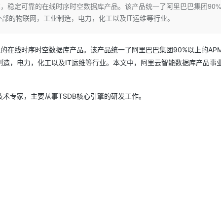
Deepseek-v4-pro
HappyHors
本，稳定可靠的在线时序时空数据库产品。该产品统一了阿里巴巴集团90
同享
万小智 AI 建站低至 15元/月
Qoder CN
AI 短剧/漫剧
云原生数据库 
快递物流查询
WordPress
成为服务伙
高校合作
外部的物联网，工业制造，电力，化工以及IT运维等行业。
点，立即开启云上创新
覆盖公网/内网、递归/权威、移动APP等全场景解析服务
送.CN域名，送备案服务码
基于千问大模型等，支持代码智能生成、研发智能问答
AI助力短剧
态智能体模型
旗舰 MoE 大模型，百万上下文与顶尖推理能力
图生视频，流
Ubuntu
服务生态伙伴
云工开物
企业应用
Works
Night Plan 支持 Qwen 3.8-Max
云原生大数据计算服务 MaxCompute
AI 办公
容器服务 Kub
NEW
GLM-5.2
Wan2.7-T
Red Hat
30+ 款产品免费体验
Data Agent 驱动的一站式 Data+AI 开发治理平台
夜间 5 折，Qwen/Meoo/TokenPlan 客户专享
面向分析的企业级SaaS模式云数据仓库
AI智能应用
提供一站式管
靠的在线时序时空数据库产品。该产品统一了阿里巴巴集团90%以上的AP
科研合作
视觉 Coding、空间感知、多模态思考等全面升级
1M上下文，专为长程任务能力而生
ERP
堂（旗舰版）
SUSE
造，电力，化工以及IT运维等行业。本文中，阿里云智能数据库产品事
智能客服
CRM
防护产品
2个月
自动承接线索
建站小程序
OA 办公系统
AI 应用构建
大模型原生
术专家，主要从事TSDB核心引擎的研发工作。
力提升
财税管理
模板建站
Qoder
大模型服务平台百炼-应用模版
HOT
NEW
面向真实软件
个人版上线、团队版降价；千问3.8-Max首发发尝鲜
丰富多元化的应用模版和解决方案
400电话
定制建站
万有无界
大模型服务平台百炼-智能体
方案
广告营销
模板小程序
的模型效果
灵活可视化地构建企业级 Agent
定制小程序
秒悟
人工智能平台 PAI
APP 开发
云端极速 AI 
新一代 AI 视频生成模型，深度适配广告营销等场景
AI Native 的算法工程平台，一站式完成建模、训练、推理服务部署
建站系统