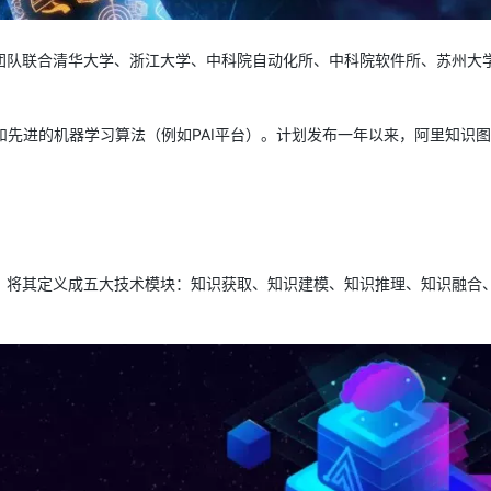
AI 应用
10分钟微调：让0.6B模型媲美235B模
多模态数据信
谱团队联合清华大学、浙江大学、中科院自动化所、中科院软件所、苏州大
型
依托云原生高可用架构,实现Dify私有化部署
用1%尺寸在特定领域达到大模型90%以上效果
一个 AI 助手
超强辅助，Bol
，和先进的机器学习算法（例如PAI平台）。计划发布一年以来，阿里知识
即刻拥有 DeepSeek-R1 满血版
在企业官网、通讯软件中为客户提供 AI 客服
多种方案随心选，轻松解锁专属 DeepSeek
，将其定义成五大技术模块：知识获取、知识建模、知识推理、知识融合