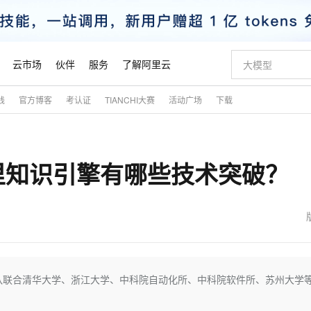
云市场
伙伴
服务
了解阿里云
践
官方博客
考认证
TIANCHI大赛
活动广场
下载
AI 特惠
数据与 API
成为产品伙伴
企业增值服务
最佳实践
价格计算器
AI 场景体
基础软件
产品伙伴合
阿里云认证
市场活动
配置报价
大模型
自助选配和估算价格
新方式
睿译宝，AI翻译排版一步到位
智启 AI 普惠权益
产品生态集成认证中心
企业支持计划
云上春晚
域名与网站
千问官方 MaaS 平台，为开发者和 Agent 而生，新用户赠送 1 亿 + tokens 额度
Qwen Aud
AI Coding
阿里云Maa
2026 阿里云
云服务器 E
为企业打
数据集
Windows
大模型认证
模型
NEW
NEW
里知识引擎有哪些技术突破？
交付可用成果
值低价云产品抢先购
上传文档即自动完成翻译和格式还原
至高享 1亿+免费 tokens，加速 Al 应用落地
提供智能易用的域名与建站服务
智能编程，一键
安全可靠、
产品生态伙伴
专家技术服务
云上奥运之旅
弹性计算合作
阿里云中企出
手机三要素
宝塔 Linux
全部认证
价格优势
有专属领域专家
GLM-5.2：长任务时代开源旗舰模型
阿里云 OPC 创新助力计划
千问大模型
即刻拥有 DeepS
AI 电商营销
对象存储 O
大模型
产品生态伙伴工作台
企业增值服务台
云栖战略参考
云存储合作计
云栖大会
身份实名认证
CentOS
训练营
推动算力普惠，释放技术红利
最高返9万
多领域专家智能体,一键组建 AI 虚拟交付团队
快速构建应用程序和网站，即刻迈出上云第一步
至高百万元 Token 补贴，加速一人公司成长
多元化、高性能、安全可靠的大模型服务
真正可用的 1M 上下文,一次完成代码全链路开发
轻松解锁专属 Dee
从图文生成到
云上的中国
数据库合作计
活动全景
短信
Docker
图片和
站式影视创作平台
Hermes Agent，打造自进化智能体
Token Plan 模型订阅计划
数字证书管理服务（原SSL证书）
5 分钟轻松部署
AI 广告创作
无影云电脑
企业成长
NEW
信息公告
看见新力量
云网络合作计
OCR 文字识别
JAVA
证享300元代金券
可视化编排打通从文字构思到成片全链路闭环
全托管，含MySQL、PostgreSQL、SQL Server、MariaDB多引擎
自主进化，持久记忆，越用越聪明
Qwen3.8-Max 首发尝鲜，限时加量 10 倍，夜间低至2折
实现全站HTTPS，呈现可信的WEB访问
图文、视频一
随时随地安
魔搭 Mode
Kimi-K3
HappyHors
NEW
loud
服务实践
官网公告
金融模力时刻
Salesforce O
版
发票查验
全能环境
Claude Code + GStack 打造工程团队
千问办公，限时限量积分加倍
Qoder
低代码高效构
AI 建站
短信服务
团队联合清华大学、浙江大学、中科院自动化所、中科院软件所、苏州大学
型
NEW
作计划
Kimi 最新旗舰模型，长程编程与推理利器
让文字生成流
计划
创新中心
魔搭 ModelSc
健康状态
理服务
让AI从“聊天伙伴”进化为能干活的“数字员工”
安装技能 GStack，拥有专属 AI 工程团队
你的AI工作搭子，覆盖日常办公高频场景
面向真实软件的智能体编程平台
0 代码专业建
客户案例
天气预报查询
操作系统
态合作计划