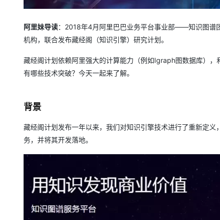
大模型解决方案
迁移与运维管理
快速部署 Dify，高效搭建 
阿里妹导读
：2018年4月阿里巴巴业务平台事业部——知识图
专有云
机构，联合发布藏经阁（知识引擎）研究计划。
10 分钟在聊天系统中增加
藏经阁计划依赖阿里强大的计算能力（例如Igraph图数据库）
有哪些技术突破？今天一起来了解。
背景
藏经阁计划发布一年以来，我们对知识引擎技术进行了重新定义
务，并将其开发落地。