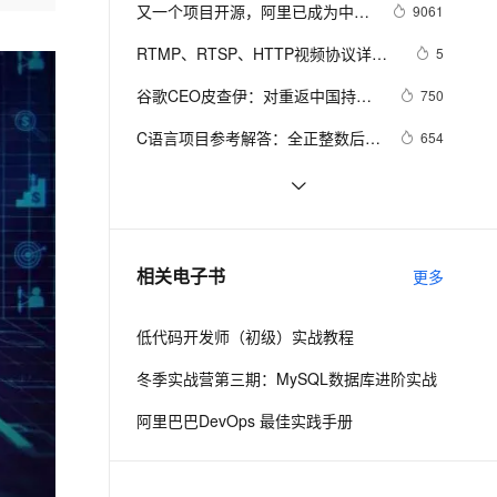
安全
我要投诉
e-1.1-I2V
Cosyvoice-V3-Flash
又一个项目开源，阿里已成为中国
9061
PolarDB
上云场景组合购
Milvus 弹性伸缩功能新增节
伴
开源的关键力量？
漫剧创作，剧本、分镜、视频高效生成
100%兼容MySQL、PostgreSQL，兼容Oracle，支持集中和分布式
覆盖90%+业务场景，专享组合折扣价
点支持范围
畅自然，细节丰富
高表现力语音合成大模型，语音克隆听感自然
VPN
RTMP、RTSP、HTTP视频协议详解
5
（附：直播流地址、播放软件）
ernetes 版 ACK
云聚AI 严选权益
AI 原生数据库服务发布
SSL 证书
谷歌CEO皮查伊：对重返中国持开
2V
Fun-ASR
750
，一键激活高效办公新体验
理容器应用的 K8s 服务
精选AI产品，从模型到应用全链提效
Agent 数据网关
放态度
文戏情感细腻自然，动作戏激烈拳拳到肉，实现更强表演能力
支持中英文自由切换，具备更强的噪声鲁棒性
堡垒机
C语言项目参考解答：全正整数后再
654
AI 用量加速计划
云原生数据库 PolarDB
计算
防火墙
、识别商机，让客服更高效、服务更出色。
新老同享，达量后返
Agentic Database 发布
俗人解读 三维渲染 的工作过程
657
主机安全
应用
国土档案管理信息系统【档案著
581
录】-他项权利类档案著录
千问办公
NEW
使用TWO_TASK或者LOCAL环境变
586
AI 应用及服务市场
相关电子书
更多
的智能体编程平台
一站式AI生产力平台
量?
AI 应用
伶鹊
低代码开发师（初级）实战教程
企业级人与Agent协作平台，接入和调度多个数字员工
智能客服平台，对话机器人、对话分析、智能外呼
大模型
冬季实战营第三期：MySQL数据库进阶实战
大模型服务平台百炼 - 全妙
自然语言处理
阿里巴巴DevOps 最佳实践手册
应用创作平台
多模态内容创作工具，已接入 DeepSeek
数据标注
机器学习