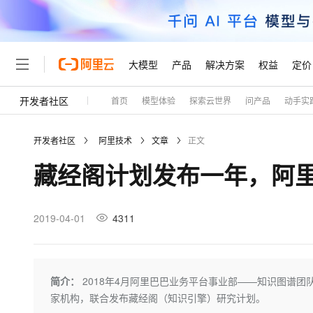
大模型
产品
解决方案
权益
定价
开发者社区
首页
模型体验
探索云世界
问产品
动手实
大模型
产品
解决方案
权益
定价
云市场
伙伴
服务
了解阿里云
精选产品
精选解决方案
普惠上云
产品定价
精选商城
成为销售伙伴
售前咨询
为什么选择阿里云
千问AI平台
开发者社区
阿里技术
文章
正文
了解云产品的定价详情
大模型服务平台百炼
千问办公，解锁你的工作
普惠上云 官方力荐
分销伙伴
在线服务
网站建设
什么是云计算
大
藏经阁计划发布一年，阿
大模型服务与应用平台
企业级Agent产品，直接
云服务器38元/年起，超
咨询伙伴
多端小程序
技术领先
云上成本管理
售后服务
轻量应用服务器
Agency Agents：拥
官方推荐返现计划
大模型
精选产品
精选解决方案
Salesforce 国际版订阅
稳定可靠
管理和优化成本
推荐新用户得奖励，单订单
销售伙伴合作计划
2019-04-01
4311
自助服务
友盟天域
安全合规
人工智能与机器学习
AI
文本生成
云数据库 RDS
HappyHorse 打造一
云工开物
无影生态合作计划
在线服务
观测云
分析师报告
高校专属算力普惠，学生认
计算
互联网应用开发
Qwen3.8-Max
HOT
Salesforce On Alibaba C
工单服务
Tuya 物联网平台阿里云
研究报告与白皮书
人工智能平台 PAI
快速拥有专属 OpenClaw
简介：
2018年4月阿里巴巴业务平台事业部——知识图谱
大模
Consulting Partner 合
大数据
容器
智能体时代全能旗舰模型
免费试用
短信专区
一站式AI开发、训练和推
家机构，联合发布藏经阁（知识引擎）研究计划。
蓝凌 OA
AI 大模型销售与服务生
现代化应用