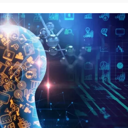
Deepseek-v4-pro
HappyHors
同享
万小智 AI 建站低至 15元/月
Qoder CN
AI 短剧/漫剧
云原生数据库 
快递物流查询
WordPress
成为服务伙
高校合作
点，立即开启云上创新
覆盖公网/内网、递归/权威、移动APP等全场景解析服务
送.CN域名，送备案服务码
基于千问大模型等，支持代码智能生成、研发智能问答
AI助力短剧
态智能体模型
旗舰 MoE 大模型，百万上下文与顶尖推理能力
图生视频，流
Ubuntu
服务生态伙伴
云工开物
企业应用
Works
Night Plan 支持 Qwen 3.8-Max
云原生大数据计算服务 MaxCompute
AI 办公
容器服务 Kub
NEW
GLM-5.2
Wan2.7-T
Red Hat
30+ 款产品免费体验
Data Agent 驱动的一站式 Data+AI 开发治理平台
夜间 5 折，Qwen/Meoo/TokenPlan 客户专享
面向分析的企业级SaaS模式云数据仓库
AI智能应用
提供一站式管
科研合作
视觉 Coding、空间感知、多模态思考等全面升级
1M上下文，专为长程任务能力而生
ERP
堂（旗舰版）
SUSE
智能客服
CRM
防护产品
2个月
自动承接线索
建站小程序
OA 办公系统
AI 应用构建
大模型原生
力提升
财税管理
模板建站
Qoder
大模型服务平台百炼-应用模版
HOT
NEW
面向真实软件
个人版上线、团队版降价；千问3.8-Max首发发尝鲜
丰富多元化的应用模版和解决方案
400电话
定制建站
万有无界
大模型服务平台百炼-智能体
方案
广告营销
模板小程序
的模型效果
灵活可视化地构建企业级 Agent
定制小程序
秒悟
人工智能平台 PAI
APP 开发
云端极速 AI 
新一代 AI 视频生成模型，深度适配广告营销等场景
AI Native 的算法工程平台，一站式完成建模、训练、推理服务部署
建站系统