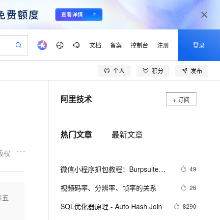
文档
备案
控制台
注册
登录
个人
积分
发布
验
作计划
器
AI 活动
专业服务
服务伙伴合作计划
开发者社区
加入我们
产品动态
服务平台百炼
阿里云 OPC 创新助力计划
阿里技术
一站式生成采购清单，支持单品或批量购买
+ 订阅
io：打造专属 AI 语音助手
S产品伙伴计划（繁花）
峰会
CS
造的大模型服务与应用开发平台
一句话生成原生可编辑精美 PPT 文稿
AI 生产力先锋
Al MaaS 服务伙伴赋能合作
域名
博文
Careers
至高可申请百万元
Qwen3.8-Max 模型上线
开启高性价比 AI 编程新体验
弹性可伸缩的云计算服务
Qwen-Audio-3.0-Realtime 端到端实时语音角色扮演
输入一句话想法, 轻松生成专业的 PPT
先锋实践拓展 AI 生产力的边界
Token 补贴，五大权
计划
海大会
伙伴信用分合作计划
商标
问答
社会招聘
热门文章
最新文章
益加速 OPC 成功
eek-V4-Pro
SS
一键部署幻兽帕鲁游戏服务器
飞天发布时刻
HOT
Open Search 向量检索版支
划
备案
电子书
校园招聘
pSeek-V4-Pro
视频创作，一键激活电商全链路生产力
稳定、安全、高性价比、高性能的云存储服务
一键购买专属联机服务器，轻松开启游戏
所见，即是所愿
持视频检索 Pipeline 功能
更多支持
版权
划
公司注册
镜像站
视频生成
语音识别与合成
专属 QwenPaw
漫剧工坊：一站式动画创作平台
AI 实训营
HOT
应用身份服务 (IDaaS)
微信小程序抓包教程：Burpsuite版 
49
合作伙伴培训与认证
划
上云迁移
站生成，高效打造优质广告素材
全接入的云上超级电脑
从聊天伙伴进化为能主动干活的本地数字员工
快速生产连贯的高质量长漫剧
从基础到进阶，Agent 创客手把手教你
OpenClaw 管理能力上线
附所需工具
lScope
我要反馈
e-1.1-T2V
Qwen3-TTS-Flash
视频码率、分辨率、帧率的关系
26
查询合作伙伴
n Alibaba Cloud ISV 合作
代维服务
建企业门户网站
10 分钟搭建微信、支付宝小程序
等五
MaxCompute MaxFrame 提
畅细腻的高质量视频
离线语音合成大模型，多语言方言自适应，低延迟高稳定
创新加速
ope
SQL优化器原理 - Auto Hash Join
登录合作伙伴管理后台
我要建议
8290
站，无忧落地极速上线
以可视化方式快速构建移动和 PC 门户网站
国内短信简单易用，安全可靠，秒级触达，全球覆盖200+国家和地区。
高效部署网站，快速应用到小程序
供自动弹性内存功能