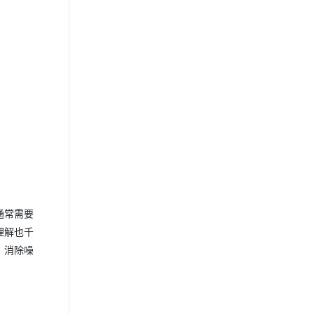
通常需要
理解也千
，消除噪