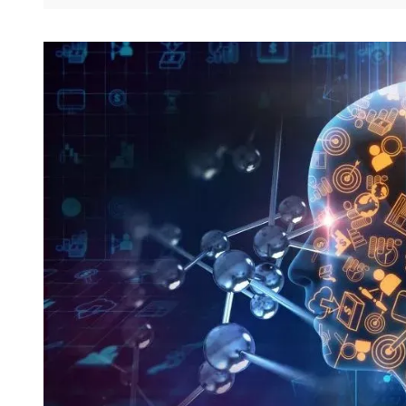
存储
天池大赛
Qwen3.7-Plus
云解析DNS
解决方案免费试用 新老
电子合同
最高领取价值200元试用
能看、能想、能动手的多模
安全
网络与CDN
AI 算法大赛
畅捷通
大数据开发治理平台 Data
AI 产品 免费试用
网络
安全
云开发大赛
Qwen3-VL-Plus
Tableau 订阅
1亿+ 大模型 tokens 和 
可观测
入门学习赛
中间件
AI空中课堂在线直播课
云防火墙
140+云产品 免费试用
上云与迁云
云原生的云上边界网络安全
产品新客免费试用，最长1
数据库
生态解决方案
大模型服务
企业出海
大模型ACA认证体验
大数据计算
助力企业全员 AI 认知与能
行业生态解决方案
千问AI平台-Token Plan
政企业务
媒体服务
开发者生态解决方案
企业服务与云通信
千问AI平台-模型体验
AI 开发和 AI 应用解决
在线体验全尺寸、多种模态
域名与网站
Happy 系列大模型
终端用户计算
Serverless
开发工具