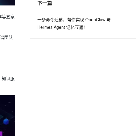
下一篇
息提取
与 AI 智能体进行实时音视频通话
学等五家
一条命令迁移，帮你实现 OpenClaw 与
从文本、图片、视频中提取结构化的属性信息
构建支持视频理解的 AI 音视频实时通话应用
Hermes Agent 记忆互通！
t.diy 一步搞定创意建站
构建大模型应用的安全防护体系
图谱团队
通过自然语言交互简化开发流程,全栈开发支持
通过阿里云安全产品对 AI 应用进行安全防护
、知识服