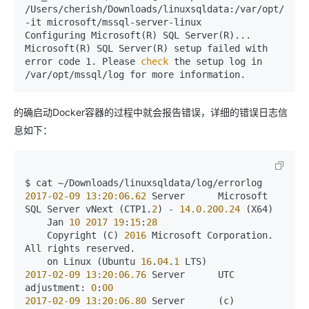
/Users/cherish/Downloads/linuxsqldata:/var/opt/mssql
-it microsoft/mssql-server-linux

Configuring Microsoft(R) SQL Server(R)...

Microsoft(R) SQL Server(R) setup failed with 
error code 1. Please
 check 
the setup log in 
/var/opt/mssql/log for more information.
的确启动Docker容器的过程中就会报告错误，详细的错误日志信
息如下：
2017-02-09
13:20:06.62
 Server      Microsoft 
SQL Server vNext (CTP1.
2
) - 
14.0.200.24
 (X64) 

    Jan 
10 2017 19
:
15
:
28
    Copyright (C) 
2016
 Microsoft Corporation. 
All rights reserved.

    on Linux (Ubuntu 
16
.
04
.
1
2017-02-09
13:20:06.76
 Server      UTC 
adjustment: 
0
:
00
2017-02-09
13:20:06.80
 Server      (c) 