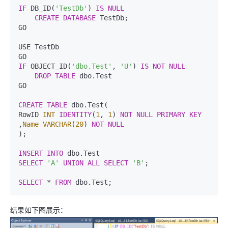
IF
 DB_ID(
'TestDb'
) 
IS
NULL
CREATE
DATABASE
 TestDb;

GO

USE TestDb

IF
 OBJECT_ID(
'dbo.Test'
, 
'U'
) 
IS
NOT
NULL
DROP
TABLE
 dbo.Test

GO

CREATE
TABLE
 dbo.Test(

RowID 
INT
IDENTITY
(
1
, 
1
) 
NOT
NULL
PRIMARY KEY
,
Name
VARCHAR
(
20
) 
NOT
NULL
);

INSERT
INTO
SELECT
'A'
UNION
ALL
SELECT
'B'
;

SELECT
 * 
FROM
 dbo.Test;
结果如下图展示：