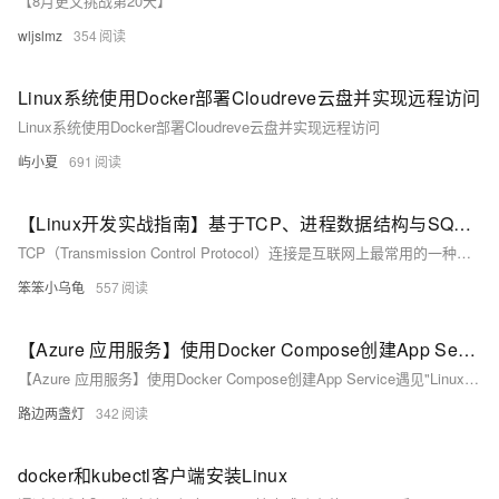
【8月更文挑战第20天】
wljslmz
354
Linux系统使用Docker部署Cloudreve云盘并实现远程访问
Linux系统使用Docker部署Cloudreve云盘并实现远程访问
屿小夏
691
【Linux开发实战指南】基于TCP、进程数据结构与SQL数据库：构建在线云词典系统（含注册、登录、查询、历史记录管理功能及源码分享）
TCP（Transmission Control Protocol）连接是互联网上最常用的一种面向连接、可靠的、基于字节流的传输层通信协议。建立TCP连接需要经过著名的“三次握手”过程： 1. SYN（同步序列编号）：客户端发送一个SYN包给服务器，并进入SYN_SEND状态，等待服务器确认。 2. SYN-ACK：服务器收到SYN包后，回应一个SYN-ACK（SYN+ACKnowledgment）包，告诉客户端其接收到了请求，并同意建立连接，此时服务器进入SYN_RECV状态。 3. ACK（确认字符）：客户端收到服务器的SYN-ACK包后，发送一个ACK包给服务器，确认收到了服务器的确
笨笨小乌龟
557
【Azure 应用服务】使用Docker Compose创建App Service遇见"Linux Version is too long. It cannot be more than 4000 characters"错误
【Azure 应用服务】使用Docker Compose创建App Service遇见"Linux Version is too long. It cannot be more than 4000 characters"错误
路边两盏灯
342
docker和kubectl客户端安装Linux