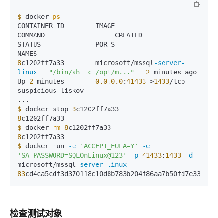
$
 docker 
ps
CONTAINER ID        IMAGE                          
COMMAND                  CREATED             
STATUS              PORTS                     
8
c1202ff7a33        microsoft/mssql
-server-
linux
"/bin/sh -c /opt/m..."
2
 minutes ago       
Up 
2
 minutes        
0.0
.
0.0
:
41433
->
1433
/tcp   
suspicious_liskov

$
 docker stop 
8
8
$
 docker 
rm
8
8
$
 docker run 
-e
'ACCEPT_EULA=Y'
-e
'SA_PASSWORD=SQLOnLinux@123'
-p
41433
:
1433
-d
microsoft/mssql
-server-linux
83
cd4ca5cdf3d370118c10d8b783b204f86aa7b50fd7e334a27
检查测试对象