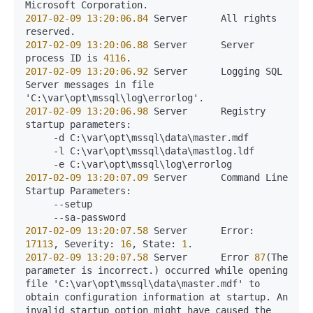
2017-02-09
13:20:06.84
 Server      All rights 
2017-02-09
13:20:06.88
 Server      Server 
process ID is 
4116
2017-02-09
13:20:06.92
 Server      Logging SQL 
Server messages in file 
2017-02-09
13:20:06.98
 Server      Registry 
startup parameters: 

     -d C:\var\opt\mssql\data\master.mdf

     -l C:\var\opt\mssql\data\mastlog.ldf

2017-02-09
13:20:07.09
 Server      Command Line 
Startup Parameters:

     --setup

2017-02-09
13:20:07.58
 Server      Error: 
17113
, Severity: 
16
, State: 
1
2017-02-09
13:20:07.58
 Server      Error 
87
(The 
parameter is incorrect.) occurred while opening 
file 'C:\var\opt\mssql\data\master.mdf' to 
obtain configuration information at startup. An 
invalid startup option might have caused the 