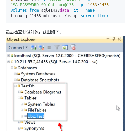
'SA_PASSWORD=SQLOnLinux@123'
-p
41433
:
1433
--
volumes-from
 sql41433
data
-it
--name
linuxsql41433 microsoft/mssql
-server-linux
最后检查测试对象，截图如下：