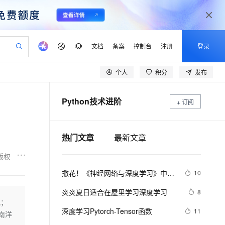
文档
备案
控制台
注册
登录
个人
积分
发布
验
作计划
器
AI 活动
专业服务
服务伙伴合作计划
开发者社区
加入我们
产品动态
服务平台百炼
阿里云 OPC 创新助力计划
Python技术进阶
一站式生成采购清单，支持单品或批量购买
+ 订阅
io：打造专属 AI 语音助手
S产品伙伴计划（繁花）
峰会
CS
造的大模型服务与应用开发平台
一句话生成原生可编辑精美 PPT 文稿
AI 生产力先锋
Al MaaS 服务伙伴赋能合作
域名
博文
Careers
至高可申请百万元
Qwen3.8-Max 模型上线
开启高性价比 AI 编程新体验
弹性可伸缩的云计算服务
Qwen-Audio-3.0-Realtime 端到端实时语音角色扮演
输入一句话想法, 轻松生成专业的 PPT
先锋实践拓展 AI 生产力的边界
Token 补贴，五大权
计划
海大会
伙伴信用分合作计划
商标
问答
社会招聘
热门文章
最新文章
益加速 OPC 成功
eek-V4-Pro
SS
一键部署幻兽帕鲁游戏服务器
飞天发布时刻
HOT
Open Search 向量检索版支
划
备案
电子书
校园招聘
pSeek-V4-Pro
视频创作，一键激活电商全链路生产力
稳定、安全、高性价比、高性能的云存储服务
一键购买专属联机服务器，轻松开启游戏
所见，即是所愿
持视频检索 Pipeline 功能
更多支持
版权
划
公司注册
镜像站
视频生成
语音识别与合成
专属 QwenPaw
漫剧工坊：一站式动画创作平台
AI 实训营
HOT
应用身份服务 (IDaaS)
撒花！《神经网络与深度学习》中文
10
合作伙伴培训与认证
划
上云迁移
站生成，高效打造优质广告素材
全接入的云上超级电脑
从聊天伙伴进化为能主动干活的本地数字员工
快速生产连贯的高质量长漫剧
从基础到进阶，Agent 创客手把手教你
OpenClaw 管理能力上线
教程正式开源！全书 pdf、ppt 和代
lScope
我要反馈
e-1.1-T2V
Qwen3-TTS-Flash
炎炎夏日适合在屋里学习深度学习
8
查询合作伙伴
码一同放出
n Alibaba Cloud ISV 合作
代维服务
建企业门户网站
10 分钟搭建微信、支付宝小程序
观；
MaxCompute MaxFrame 提
畅细腻的高质量视频
离线语音合成大模型，多语言方言自适应，低延迟高稳定
创新加速
ope
深度学习Pytorch-Tensor函数
登录合作伙伴管理后台
我要建议
11
站，无忧落地极速上线
以可视化方式快速构建移动和 PC 门户网站
国内短信简单易用，安全可靠，秒级触达，全球覆盖200+国家和地区。
高效部署网站，快速应用到小程序
供自动弹性内存功能
南洋