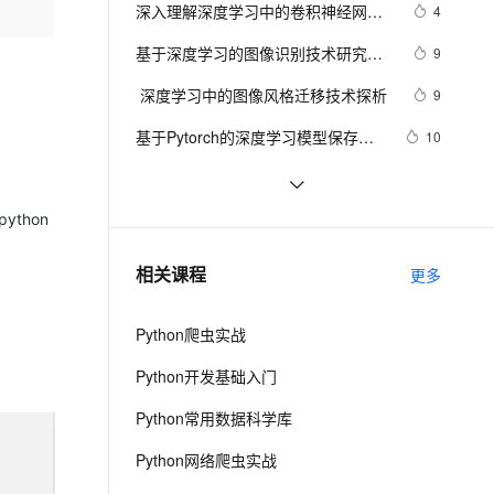
安全
我要投诉
e-1.1-I2V
Cosyvoice-V3-Flash
深入理解深度学习中的卷积神经网络
4
PolarDB
上云场景组合购
Milvus 弹性伸缩功能新增节
伴
（CNN）：从原理到实践
漫剧创作，剧本、分镜、视频高效生成
100%兼容MySQL、PostgreSQL，兼容Oracle，支持集中和分布式
覆盖90%+业务场景，专享组合折扣价
点支持范围
畅自然，细节丰富
高表现力语音合成大模型，语音克隆听感自然
VPN
基于深度学习的图像识别技术研究进
9
展### 
ernetes 版 ACK
云聚AI 严选权益
AI 原生数据库服务发布
SSL 证书
 深度学习中的图像风格迁移技术探析
2V
Fun-ASR
9
，一键激活高效办公新体验
理容器应用的 K8s 服务
精选AI产品，从模型到应用全链提效
Agent 数据网关
文戏情感细腻自然，动作戏激烈拳拳到肉，实现更强表演能力
支持中英文自由切换，具备更强的噪声鲁棒性
堡垒机
基于Pytorch的深度学习模型保存和
10
AI 用量加速计划
云原生数据库 PolarDB
加载方式
防火墙
、识别商机，让客服更高效、服务更出色。
新老同享，达量后返
Agentic Database 发布
使用PyTorch解决多分类问题：构建、
5
训练和评估深度学习模型
主机安全
应用
thon
基于tensorflow深度学习的猫狗分类识
4
别
千问办公
NEW
深度学习推荐模型-DeepFM
11
AI 应用及服务市场
相关课程
更多
的智能体编程平台
一站式AI生产力平台
AI 应用
伶鹊
Python爬虫实战
企业级人与Agent协作平台，接入和调度多个数字员工
智能客服平台，对话机器人、对话分析、智能外呼
大模型
Python开发基础入门
大模型服务平台百炼 - 全妙
自然语言处理
Python常用数据科学库
应用创作平台
多模态内容创作工具，已接入 DeepSeek
数据标注
Python网络爬虫实战
机器学习