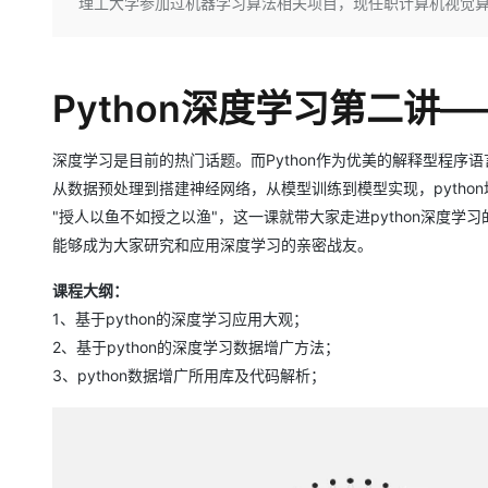
存储
天池大赛
理工大学参加过机器学习算法相关项目，现任职计算机视觉
Qwen3.7-Plus
云解析DNS
解决方案免费试用 新老
电子合同
最高领取价值200元试用
能看、能想、能动手的多模
安全
网络与CDN
AI 算法大赛
畅捷通
大数据开发治理平台 Data
AI 产品 免费试用
网络
安全
云开发大赛
Qwen3-VL-Plus
Python深度学习第二讲
Tableau 订阅
1亿+ 大模型 tokens 和 
可观测
入门学习赛
中间件
AI空中课堂在线直播课
云防火墙
140+云产品 免费试用
深度学习是目前的热门话题。而Python作为优美的解释型程序
上云与迁云
云原生的云上边界网络安全
产品新客免费试用，最长1
数据库
从数据预处理到搭建神经网络，从模型训练到模型实现，pytho
生态解决方案
大模型服务
企业出海
"授人以鱼不如授之以渔"，这一课就带大家走进python深度学习
大模型ACA认证体验
大数据计算
助力企业全员 AI 认知与能
能够成为大家研究和应用深度学习的亲密战友。
行业生态解决方案
千问AI平台-Token Plan
政企业务
媒体服务
开发者生态解决方案
课程大纲：
企业服务与云通信
1、基于python的深度学习应用大观；
千问AI平台-模型体验
AI 开发和 AI 应用解决
2、基于python的深度学习数据增广方法；
在线体验全尺寸、多种模态
域名与网站
3、python数据增广所用库及代码解析；
Happy 系列大模型
终端用户计算
Serverless
开发工具