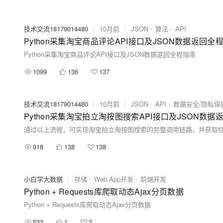
技术交流18179014480
|
10月前
|
JSON
算法
API
Python采集淘宝商品评论API接口及JSON数据返回全
Python采集淘宝商品评论API接口及JSON数据返回全程指南
1099
136
137
技术交流18179014480
|
10月前
|
JSON
API
数据安全/隐私保
Python采集淘宝拍立淘按图搜索API接口及JSON数
通过以上流程，可实现淘宝拍立淘按图搜索的完整调用链路，并获取结
918
138
138
小白学大数据
|
存储
Web App开发
前端开发
Python + Requests库爬取动态Ajax分页数据
Python + Requests库爬取动态Ajax分页数据
532
1
2