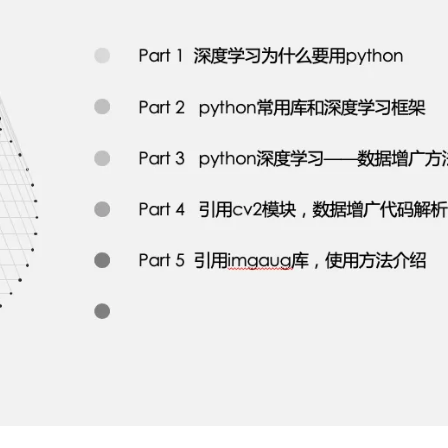
AI 应用
10分钟微调：让0.6B模型媲美235B模
多模态数据信
型
依托云原生高可用架构,实现Dify私有化部署
用1%尺寸在特定领域达到大模型90%以上效果
一个 AI 助手
超强辅助，Bol
即刻拥有 DeepSeek-R1 满血版
在企业官网、通讯软件中为客户提供 AI 客服
多种方案随心选，轻松解锁专属 DeepSeek