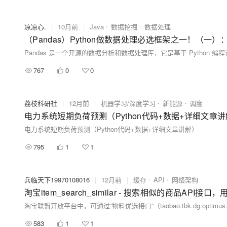
凉凉心.
|
10月前
|
Java
数据挖掘
数据处理
767
0
0
荔枝科研社
|
12月前
|
机器学习/深度学习
新能源
调度
电力系统短期负荷预测（Python代码+数据+详细文章
电力系统短期负荷预测（Python代码+数据+详细文章讲解）
795
1
1
兵临天下19970108016
|
12月前
|
缓存
API
网络架构
淘宝item_search_similar - 搜索相似的商品API接口，
583
1
1