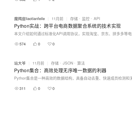
魔羯座liaotianfeile
|
11月前
|
存储
监控
API
Python实战：跨平台电商数据聚合系统的技术实现
574
0
0
站大爷
|
11月前
|
存储
JSON
算法
Python集合：高效处理无序唯一数据的利器
311
0
0