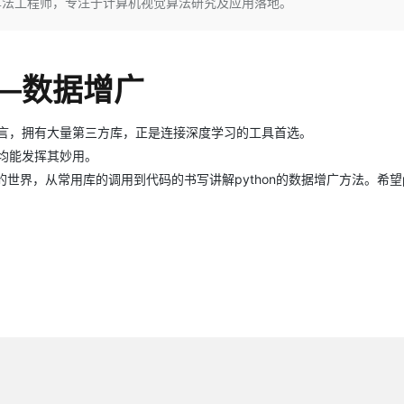
算法工程师，专注于计算机视觉算法研究及应用落地。
Deepseek-v4-pro
HappyHors
同享
万小智 AI 建站低至 15元/月
Qoder CN
AI 短剧/漫剧
云原生数据库 
快递物流查询
WordPress
成为服务伙
高校合作
点，立即开启云上创新
覆盖公网/内网、递归/权威、移动APP等全场景解析服务
送.CN域名，送备案服务码
基于千问大模型等，支持代码智能生成、研发智能问答
AI助力短剧
态智能体模型
旗舰 MoE 大模型，百万上下文与顶尖推理能力
图生视频，流
Ubuntu
服务生态伙伴
云工开物
企业应用
Works
Night Plan 支持 Qwen 3.8-Max
云原生大数据计算服务 MaxCompute
AI 办公
容器服务 Kub
NEW
GLM-5.2
Wan2.7-T
——数据增广
Red Hat
30+ 款产品免费体验
Data Agent 驱动的一站式 Data+AI 开发治理平台
夜间 5 折，Qwen/Meoo/TokenPlan 客户专享
面向分析的企业级SaaS模式云数据仓库
AI智能应用
提供一站式管
科研合作
视觉 Coding、空间感知、多模态思考等全面升级
1M上下文，专为长程任务能力而生
ERP
堂（旗舰版）
SUSE
智能客服
语言，拥有大量第三方库，正是连接深度学习的工具首选。
CRM
防护产品
2个月
自动承接线索
n均能发挥其妙用。
建站小程序
OA 办公系统
AI 应用构建
大模型原生
的世界，从常用库的调用到代码的书写讲解python的数据增广方法。希望py
力提升
财税管理
模板建站
Qoder
大模型服务平台百炼-应用模版
HOT
NEW
面向真实软件
个人版上线、团队版降价；千问3.8-Max首发发尝鲜
丰富多元化的应用模版和解决方案
400电话
定制建站
万有无界
大模型服务平台百炼-智能体
方案
广告营销
模板小程序
的模型效果
灵活可视化地构建企业级 Agent
定制小程序
秒悟
人工智能平台 PAI
APP 开发
云端极速 AI 
新一代 AI 视频生成模型，深度适配广告营销等场景
AI Native 的算法工程平台，一站式完成建模、训练、推理服务部署
建站系统