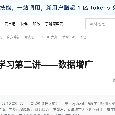
云市场
伙伴
服务
了解阿里云
践
官方博客
考认证
TIANCHI大赛
活动广场
下载
AI 特惠
数据与 API
成为产品伙伴
企业增值服务
最佳实践
价格计算器
AI 场景体
基础软件
产品伙伴合
阿里云认证
市场活动
配置报价
大模型
自助选配和估算价格
新方式
睿译宝，AI翻译排版一步到位
智启 AI 普惠权益
产品生态集成认证中心
企业支持计划
云上春晚
域名与网站
千问官方 MaaS 平台，为开发者和 Agent 而生，新用户赠送 1 亿 + tokens 额度
Qwen Aud
AI Coding
阿里云Maa
2026 阿里云
云服务器 E
为企业打
数据集
Windows
大模型认证
模型
NEW
NEW
度学习第二讲——数据增广
交付可用成果
值低价云产品抢先购
上传文档即自动完成翻译和格式还原
至高享 1亿+免费 tokens，加速 Al 应用落地
提供智能易用的域名与建站服务
智能编程，一键
安全可靠、
产品生态伙伴
专家技术服务
云上奥运之旅
弹性计算合作
阿里云中企出
手机三要素
宝塔 Linux
全部认证
价格优势
有专属领域专家
GLM-5.2：长任务时代开源旗舰模型
阿里云 OPC 创新助力计划
千问大模型
即刻拥有 DeepS
AI 电商营销
对象存储 O
大模型
产品生态伙伴工作台
企业增值服务台
云栖战略参考
云存储合作计
云栖大会
身份实名认证
CentOS
训练营
推动算力普惠，释放技术红利
最高返9万
多领域专家智能体,一键组建 AI 虚拟交付团队
快速构建应用程序和网站，即刻迈出上云第一步
至高百万元 Token 补贴，加速一人公司成长
多元化、高性能、安全可靠的大模型服务
真正可用的 1M 上下文,一次完成代码全链路开发
轻松解锁专属 Dee
从图文生成到
云上的中国
数据库合作计
活动全景
短信
Docker
图片和
站式影视创作平台
Hermes Agent，打造自进化智能体
Token Plan 模型订阅计划
数字证书管理服务（原SSL证书）
5 分钟轻松部署
AI 广告创作
无影云电脑
企业成长
NEW
信息公告
看见新力量
云网络合作计
OCR 文字识别
JAVA
证享300元代金券
可视化编排打通从文字构思到成片全链路闭环
全托管，含MySQL、PostgreSQL、SQL Server、MariaDB多引擎
自主进化，持久记忆，越用越聪明
Qwen3.8-Max 首发尝鲜，限时加量 10 倍，夜间低至2折
实现全站HTTPS，呈现可信的WEB访问
图文、视频一
随时随地安
魔搭 Mode
Kimi-K3
HappyHors
NEW
loud
服务实践
官网公告
金融模力时刻
Salesforce O
版
发票查验
全能环境
Claude Code + GStack 打造工程团队
千问办公，限时限量积分加倍
Qoder
低代码高效构
AI 建站
短信服务
02.15 20：00——21:00 课程大纲：1、基于python的深度学习应用大
型
NEW
作计划
Kimi 最新旗舰模型，长程编程与推理利器
让文字生成流
计划
创新中心
魔搭 ModelSc
健康状态
理服务
让AI从“聊天伙伴”进化为能干活的“数字员工”
安装技能 GStack，拥有专属 AI 工程团队
你的AI工作搭子，覆盖日常办公高频场景
面向真实软件的智能体编程平台
0 代码专业建
数据增广所用库及代码解析； 讲师简介：猫饼君，香港城市大学理学硕士，曾在
客户案例
天气预报查询
操作系统
态合作计划