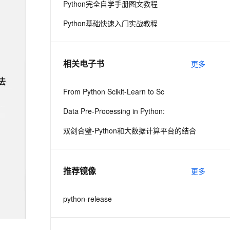
Python完全自学手册图文教程
Python基础快速入门实战教程
息提取
与 AI 智能体进行实时音视频通话
从文本、图片、视频中提取结构化的属性信息
构建支持视频理解的 AI 音视频实时通话应用
t.diy 一步搞定创意建站
构建大模型应用的安全防护体系
相关电子书
更多
通过自然语言交互简化开发流程,全栈开发支持
通过阿里云安全产品对 AI 应用进行安全防护
From Python Scikit-Learn to Sc
Data Pre-Processing in Python:
双剑合璧-Python和大数据计算平台的结合
推荐镜像
更多
python-release