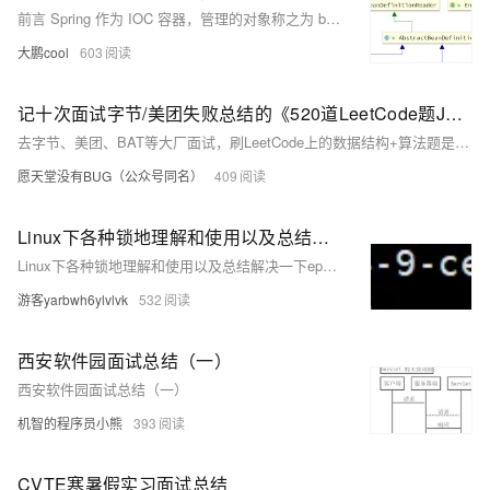
前言 Spring 作为 IOC 容器，管理的对象称之为 bean，Java 对象在 ClassLoader 中有自己的创建和清理过程，那么 Spring Bean 在容器中也有自己的生命周期。
大鹏cool
603
记十次面试字节/美团失败总结的《520道LeetCode题Java版答案》
去字节、美团、BAT等大厂面试，刷LeetCode上的数据结构+算法题是必修课。许多读者说，刷题的时候经常会遇到困难，想要找一本答案题解做参考。 下面分享几个用Java语言实现的开源LeetCode题解，也要感谢这些优秀的开源作者们，分享真的会让这个世界变得很美好。 LeetCode题解答案pdf（基于Java实现） 这是一本基于Java语言实现的LeetCode题解，格式为PDF，可作为刷题的辅助和参考，方便阅读，也方便打印出来学习。
愿天堂没有BUG（公众号同名）
409
Linux下各种锁地理解和使用以及总结解决一下epoll惊群问题(面试常考)
Linux下各种锁地理解和使用以及总结解决一下epoll惊群问题(面试常考)
游客yarbwh6ylvlvk
532
西安软件园面试总结（一）
西安软件园面试总结（一）
机智的程序员小熊
393
CVTE寒暑假实习面试总结