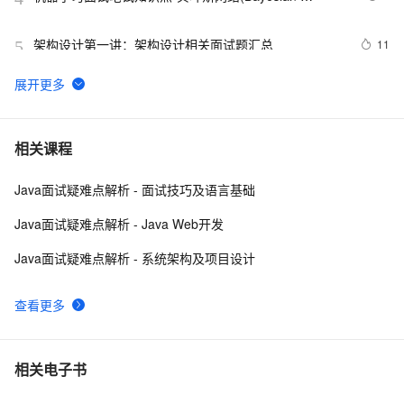
Network) 、马尔科夫(Markov) 和主题模型(T M)1
架构设计第一讲：架构设计相关面试题汇总
11
5
揭秘CSS布局神器：vw/vh、rem、%与px大PK，掌握它
5
6
们，让你的网页设计秒变高大上，面试难题迎刃而解！
Python深度学习面试：CNN、RNN与Transformer详解
12
7
相关课程
Java面试疑难点解析 - 面试技巧及语言基础
10年Java面试总结：Java程序员面试必备的面试技巧
5
8
Java面试疑难点解析 - Java Web开发
Google 历年笔试面试30题
9
9
Java面试疑难点解析 - 系统架构及项目设计
给面试官上一课：HTTPS是先进行TCP三次握手，再进
15
10
查看更多
行TLS四次握手
相关电子书