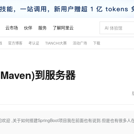
云市场
伙伴
服务
了解阿里云
践
官方博客
考认证
TIANCHI大赛
活动广场
下载
AI 特惠
数据与 API
成为产品伙伴
企业增值服务
最佳实践
价格计算器
AI 场景体
基础软件
产品伙伴合
阿里云认证
市场活动
配置报价
大模型
自助选配和估算价格
步到位
智启 AI 普惠权益
产品生态集成认证中心
企业支持计划
云上春晚
域名与网站
Qwen Audio：打造专属 AI 语音助手
千问官方 MaaS 平台，为开发者和 Agent 而生，新用户赠送 1 亿 + tokens 额度
一句话生成原生
AI Coding
阿里云Maa
2026 阿里云
云服务器 E
为企业打
数据集
Windows
大模型认证
模型
NEW
NEW
(Maven)到服务器
格式还原
值低价云产品抢先购
至高享 1亿+免费 tokens，加速 Al 应用落地
提供智能易用的域名与建站服务
Qwen-Audio-3.0-Realtime 端到端实时语音角色扮演
输入一句话想法,
智能编程，一键
安全可靠、
产品生态伙伴
专家技术服务
云上奥运之旅
弹性计算合作
阿里云中企出
手机三要素
宝塔 Linux
全部认证
价格优势
开源旗舰模型
即刻拥有 DeepSeek-V4-Pro
阿里云 OPC 创新助力计划
千问大模型
一键部署幻兽
AI 电商营销
对象存储 O
大模型
产品生态伙伴工作台
企业增值服务台
云栖战略参考
云存储合作计
云栖大会
身份实名认证
CentOS
训练营
推动算力普惠，释放技术红利
最高返9万
真正可用的 1M 上下文,一次完成代码全链路开发
快速构建应用程序和网站，即刻迈出上云第一步
轻松解锁专属 DeepSeek-V4-Pro
至高百万元 Token 补贴，加速一人公司成长
多元化、高性能、安全可靠的大模型服务
一键购买专属
从图文生成到
云上的中国
数据库合作计
活动全景
短信
Docker
图片和
自进化智能体
5 分钟轻松部署专属 QwenPaw
Token Plan 模型订阅计划
数字证书管理服务（原SSL证书）
高效搭建 AI
AI 广告创作
无影云电脑
企业成长
NEW
HOT
信息公告
看见新力量
云网络合作计
OCR 文字识别
JAVA
越聪明
证享300元代金券
全托管，含MySQL、PostgreSQL、SQL Server、MariaDB多引擎
Qwen3.8-Max 首发尝鲜，限时加量 10 倍，夜间低至2折
实现全站HTTPS，呈现可信的WEB访问
从聊天伙伴进化为能主动干活的本地数字员工
图文、视频一
随时随地安
魔搭 Mode
Kimi-K3
HappyHors
NEW
loud
服务实践
官网公告
金融模力时刻
Salesforce O
版
发票查验
全能环境
Claude Code + GStack 打造工程团队
千问办公，限时限量积分加倍
Qoder
低代码高效构
AI 建站
短信服务
的欢迎 ,关于如何搭建SpringBoot项目我在前面也有说到.但是也有很多人
型
NEW
作计划
Kimi 最新旗舰模型，长程编程与推理利器
让文字生成流
计划
创新中心
魔搭 ModelSc
健康状态
理服务
让AI从“聊天伙伴”进化为能干活的“数字员工”
安装技能 GStack，拥有专属 AI 工程团队
你的AI工作搭子，覆盖日常办公高频场景
面向真实软件的智能体编程平台
0 代码专业建
客户案例
天气预报查询
操作系统
态合作计划