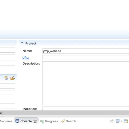
AI 应用
10分钟微调：让0.6B模型媲美235B模
多模态数据信
型
依托云原生高可用架构,实现Dify私有化部署
用1%尺寸在特定领域达到大模型90%以上效果
一个 AI 助手
超强辅助，Bol
即刻拥有 DeepSeek-R1 满血版
在企业官网、通讯软件中为客户提供 AI 客服
多种方案随心选，轻松解锁专属 DeepSeek