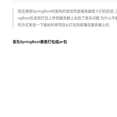
存储
天池大赛
Qwen3.7-Plus
云解析DNS
解决方案免费试用 新老
电子合同
最高领取价值200元试用
能看、能想、能动手的多模
安全
网络与CDN
现在使用SpringBoot的架构的很显然是越来越受人们的欢迎 ,
AI 算法大赛
畅捷通
ngBoot后发现打包上传到服务器上出现了很多问题.为什么不能打
大数据开发治理平台 Data
AI 产品 免费试用
网络
安全
云开发大赛
Qwen3-VL-Plus
Tableau 订阅
的方式来说一下我如何将项目从打包到部署在服务器上的.
1亿+ 大模型 tokens 和 
可观测
入门学习赛
中间件
AI空中课堂在线直播课
云防火墙
140+云产品 免费试用
上云与迁云
首先SpringBoot都是打包成jar包
云原生的云上边界网络安全
产品新客免费试用，最长1
数据库
生态解决方案
大模型服务
企业出海
大模型ACA认证体验
大数据计算
助力企业全员 AI 认知与能
行业生态解决方案
千问AI平台-Token Plan
政企业务
媒体服务
开发者生态解决方案
企业服务与云通信
千问AI平台-模型体验
AI 开发和 AI 应用解决
在线体验全尺寸、多种模态
域名与网站
Happy 系列大模型
终端用户计算
Serverless
开发工具