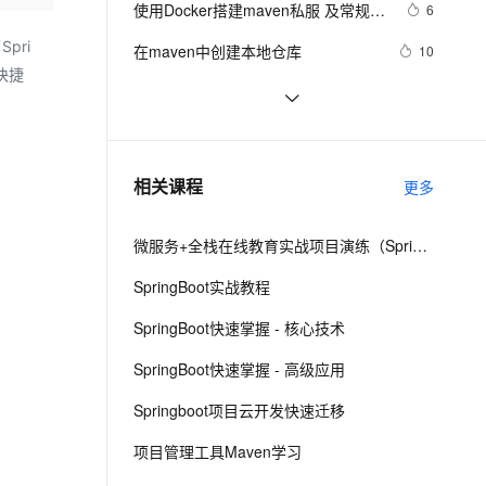
安全
使用Docker搭建maven私服 及常规使
我要投诉
e-1.1-I2V
Cosyvoice-V3-Flash
6
PolarDB
上云场景组合购
Milvus 弹性伸缩功能新增节
伴
用方法
漫剧创作，剧本、分镜、视频高效生成
100%兼容MySQL、PostgreSQL，兼容Oracle，支持集中和分布式
覆盖90%+业务场景，专享组合折扣价
点支持范围
畅自然，细节丰富
高表现力语音合成大模型，语音克隆听感自然
pri
VPN
在maven中创建本地仓库
10
快捷
ernetes 版 ACK
云聚AI 严选权益
AI 原生数据库服务发布
SSL 证书
kubernetes下的jenkins如何设置
6
2V
Fun-ASR
，一键激活高效办公新体验
理容器应用的 K8s 服务
精选AI产品，从模型到应用全链提效
Agent 数据网关
maven
文戏情感细腻自然，动作戏激烈拳拳到肉，实现更强表演能力
支持中英文自由切换，具备更强的噪声鲁棒性
堡垒机
Maven打包Jar文件
4
AI 用量加速计划
云原生数据库 PolarDB
防火墙
、识别商机，让客服更高效、服务更出色。
使用Maven工具创建Quarkus项目
新老同享，达量后返
Agentic Database 发布
1
相关课程
更多
主机安全
应用
微服务+全栈在线教育实战项目演练（SpringCloud Alibaba+SpringBoot）
千问办公
NEW
AI 应用及服务市场
的智能体编程平台
一站式AI生产力平台
SpringBoot实战教程
AI 应用
伶鹊
SpringBoot快速掌握 - 核心技术
企业级人与Agent协作平台，接入和调度多个数字员工
智能客服平台，对话机器人、对话分析、智能外呼
大模型
SpringBoot快速掌握 - 高级应用
大模型服务平台百炼 - 全妙
自然语言处理
Springboot项目云开发快速迁移
应用创作平台
多模态内容创作工具，已接入 DeepSeek
数据标注
项目管理工具Maven学习
机器学习