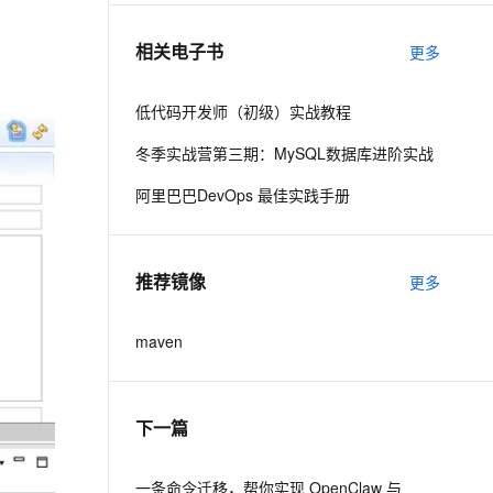
相关电子书
更多
息提取
与 AI 智能体进行实时音视频通话
从文本、图片、视频中提取结构化的属性信息
构建支持视频理解的 AI 音视频实时通话应用
低代码开发师（初级）实战教程
t.diy 一步搞定创意建站
构建大模型应用的安全防护体系
冬季实战营第三期：MySQL数据库进阶实战
通过自然语言交互简化开发流程,全栈开发支持
通过阿里云安全产品对 AI 应用进行安全防护
阿里巴巴DevOps 最佳实践手册
推荐镜像
更多
maven
下一篇
一条命令迁移，帮你实现 OpenClaw 与