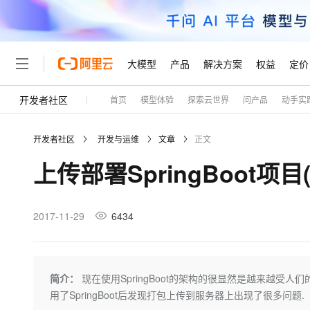
大模型
产品
解决方案
权益
定价
开发者社区
首页
模型体验
探索云世界
问产品
动手实
大模型
产品
解决方案
权益
定价
云市场
伙伴
服务
了解阿里云
精选产品
精选解决方案
普惠上云
产品定价
精选商城
成为销售伙伴
售前咨询
为什么选择阿里云
千问AI平台
开发者社区
开发与运维
文章
正文
了解云产品的定价详情
大模型服务平台百炼
睿译宝，AI翻译排版一
普惠上云 官方力荐
分销伙伴
在线服务
网站建设
什么是云计算
大
上传部署SpringBoot项目
大模型服务与应用平台
上传文档即自动完成翻译和
云服务器38元/年起，超
咨询伙伴
多端小程序
技术领先
云上成本管理
售后服务
轻量应用服务器
GLM-5.2：长任务时代
官方推荐返现计划
大模型
精选产品
精选解决方案
Salesforce 国际版订阅
稳定可靠
管理和优化成本
推荐新用户得奖励，单订单
销售伙伴合作计划
2017-11-29
6434
自助服务
友盟天域
安全合规
人工智能与机器学习
AI
文本生成
云数据库 RDS
Hermes Agent，打造
云工开物
无影生态合作计划
在线服务
观测云
分析师报告
自主进化，持久记忆，越用
高校专属算力普惠，学生认
计算
互联网应用开发
Qwen3.8-Max
HOT
Salesforce On Alibaba C
工单服务
Tuya 物联网平台阿里云
研究报告与白皮书
人工智能平台 PAI
快速拥有专属 OpenClaw
简介：
现在使用SpringBoot的架构的很显然是越来越受人们
大模
Consulting Partner 合
大数据
容器
智能体时代全能旗舰模型
免费试用
短信专区
一站式AI开发、训练和推
用了SpringBoot后发现打包上传到服务器上出现了很多问题.
蓝凌 OA
AI 大模型销售与服务生
现代化应用