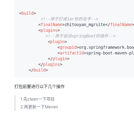
<
build
>
<!--用于打成jar包的名字-->
<
finalName
>
zhitouyan_mgrsite
</
finalName
>
<
plugins
>
<!--用于启动springBoot的插件-->
<
plugin
>
<
groupId
>
org.springframework.boo
<
artifactId
>
spring-boot-maven-pl
</
plugin
>
</
plugins
>
</
build
>
打包前要进行以下几个操作
1.先clean一下项目
2.再更新一下Maven