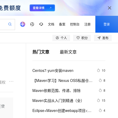
文档
备案
控制台
注册
登录
个人
积分
发布
验
作计划
器
AI 活动
专业服务
服务伙伴合作计划
开发者社区
加入我们
产品动态
服务平台百炼
阿里云 OPC 创新助力计划
热门文章
最新文章
一站式生成采购清单，支持单品或批量购买
可编辑精美 PPT 文稿
S产品伙伴计划（繁花）
峰会
CS
造的大模型服务与应用开发平台
Agency Agents：拥有专属领域专家
AI 生产力先锋
Al MaaS 服务伙伴赋能合作
域名
博文
Careers
至高可申请百万元
Qwen3.8-Max 模型上线
 轻松生成专业的 PPT
开启高性价比 AI 编程新体验
弹性可伸缩的云计算服务
先锋实践拓展 AI 生产力的边界
多领域专家智能体,一键组建 AI 虚拟交付团队
Token 补贴，五大权
计划
海大会
伙伴信用分合作计划
商标
问答
社会招聘
Centos7-yum安装maven
10
益加速 OPC 成功
帕鲁游戏服务器
SS
HappyHorse 打造一站式影视创作平台
飞天发布时刻
HOT
Open Search 向量检索版支
划
备案
电子书
校园招聘
联机服务器，轻松开启游戏
视频创作，一键激活电商全链路生产力
稳定、安全、高性价比、高性能的云存储服务
所见，即是所愿
持视频检索 Pipeline 功能
可视化编排打通从文字构思到成片全链路闭环
更多支持
【Maven学习】Nexus OSS私服仓库
8
版权
划
公司注册
镜像站
视频生成
语音识别与合成
的安装和配置
 智能体与工作流应用
漫剧工坊：一站式动画创作平台
AI 实训营
应用身份服务 (IDaaS)
Maven依赖范围、传递、排除
8
合作伙伴培训与认证
划
上云迁移
站生成，高效打造优质广告素材
全接入的云上超级电脑
通过阿里云百炼高效搭建AI应用,助力高效开发
快速生产连贯的高质量长漫剧
从基础到进阶，Agent 创客手把手教你
OpenClaw 管理能力上线
lScope
我要反馈
e-1.1-T2V
Qwen3-TTS-Flash
Maven实战从入门到精通（全）
15
查询合作伙伴
n Alibaba Cloud ISV 合作
代维服务
建企业门户网站
10 分钟搭建微信、支付宝小程序
在使
MaxCompute MaxFrame 提
畅细腻的高质量视频
离线语音合成大模型，多语言方言自适应，低延迟高稳定
创新加速
Eclipse+Maven创建webapp项目<一> 
ope
登录合作伙伴管理后台
4
我要建议
站，无忧落地极速上线
以可视化方式快速构建移动和 PC 门户网站
国内短信简单易用，安全可靠，秒级触达，全球覆盖200+国家和地区。
高效部署网站，快速应用到小程序
供自动弹性内存功能
(转)