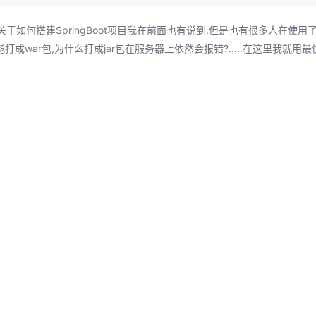
Deepseek-v4-pro
HappyHors
同享
万小智 AI 建站低至 15元/月
Qoder CN
AI 短剧/漫剧
云原生数据库 
快递物流查询
WordPress
成为服务伙
高校合作
点，立即开启云上创新
覆盖公网/内网、递归/权威、移动APP等全场景解析服务
送.CN域名，送备案服务码
基于千问大模型等，支持代码智能生成、研发智能问答
AI助力短剧
态智能体模型
旗舰 MoE 大模型，百万上下文与顶尖推理能力
图生视频，流
关于如何搭建SpringBoot项目我在前面也有说到.但是也有很多人在使用了S
Ubuntu
服务生态伙伴
成war包,为什么打成jar包在服务器上依然会报错?.....在这里我就用最
云工开物
企业应用
Works
Night Plan 支持 Qwen 3.8-Max
云原生大数据计算服务 MaxCompute
AI 办公
容器服务 Kub
NEW
GLM-5.2
Wan2.7-T
Red Hat
30+ 款产品免费体验
Data Agent 驱动的一站式 Data+AI 开发治理平台
夜间 5 折，Qwen/Meoo/TokenPlan 客户专享
面向分析的企业级SaaS模式云数据仓库
AI智能应用
提供一站式管
科研合作
视觉 Coding、空间感知、多模态思考等全面升级
1M上下文，专为长程任务能力而生
ERP
堂（旗舰版）
SUSE
智能客服
CRM
防护产品
2个月
自动承接线索
建站小程序
OA 办公系统
AI 应用构建
大模型原生
力提升
财税管理
模板建站
Qoder
大模型服务平台百炼-应用模版
HOT
NEW
面向真实软件
个人版上线、团队版降价；千问3.8-Max首发发尝鲜
丰富多元化的应用模版和解决方案
400电话
定制建站
万有无界
大模型服务平台百炼-智能体
方案
广告营销
模板小程序
的模型效果
灵活可视化地构建企业级 Agent
定制小程序
秒悟
人工智能平台 PAI
APP 开发
云端极速 AI 
新一代 AI 视频生成模型，深度适配广告营销等场景
AI Native 的算法工程平台，一站式完成建模、训练、推理服务部署
建站系统