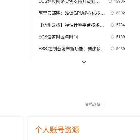
安全
ECS经典网络实例支持升级到企
12936
我要投诉
e-1.1-I2V
Cosyvoice-V3-Flash
PolarDB
上云场景组合购
Milvus 弹性伸缩功能新增节
伴
业级实例
漫剧创作，剧本、分镜、视频高效生成
100%兼容MySQL、PostgreSQL，兼容Oracle，支持集中和分布式
覆盖90%+业务场景，专享组合折扣价
点支持范围
畅自然，细节丰富
高表现力语音合成大模型，语音克隆听感自然
阿里云郑晓：浅谈GPU虚拟化技术
6302
VPN
（第三章）
ernetes 版 ACK
云聚AI 严选权益
【杭州云栖】弹性计算平台技术：
AI 原生数据库服务发布
5734
SSL 证书
2V
Fun-ASR
，一键激活高效办公新体验
理容器应用的 K8s 服务
精选AI产品，从模型到应用全链提效
Agent 数据网关
云服务器“安全”“稳定”“弹性”的基石
文戏情感细腻自然，动作戏激烈拳拳到肉，实现更强表演能力
支持中英文自由切换，具备更强的噪声鲁棒性
ECS设置时区与时间
堡垒机
5139
AI 用量加速计划
云原生数据库 PolarDB
防火墙
ESS 控制台发布新功能：创建多可
5030
、识别商机，让客服更高效、服务更出色。
新老同享，达量后返
Agentic Database 发布
用区专有网络伸缩组、支持伸缩组
主机安全
应用
阿里云服务器创建历史功能介绍 
5023
内 SLB 挂载不同网络类型 ECS 实
快速创建云服务器
例
阿里云Apsara Block Storage企业
2499
千问办公
NEW
AI 应用及服务市场
级分布式块存储产品，轻松应对云
的智能体编程平台
一站式AI生产力平台
阿里云服务器租赁费用：新版租赁
1205
相关产品
时代下海量数据的敏捷存取需求
AI 应用
收费标准及活动报价参考
伶鹊
企业级人与Agent协作平台，接入和调度多个数字员工
智能客服平台，对话机器人、对话分析、智能外呼
大模型
云服务器 ECS
文档详情
产品详情
大模型服务平台百炼 - 全妙
自然语言处理
应用创作平台
多模态内容创作工具，已接入 DeepSeek
数据标注
相关课程
更多
机器学习