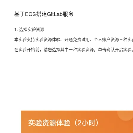
存储
天池大赛
Qwen3.7-Plus
云解析DNS
解决方案免费试用 新老
电子合同
最高领取价值200元试用
能看、能想、能动手的多模
安全
网络与CDN
基于ECS搭建GitLab服务
AI 算法大赛
畅捷通
大数据开发治理平台 Data
AI 产品 免费试用
网络
安全
云开发大赛
Qwen3-VL-Plus
Tableau 订阅
1. 选择实验资源
1亿+ 大模型 tokens 和 
可观测
入门学习赛
中间件
AI空中课堂在线直播课
本实验支持
实验资源体验、开通免费试用、个人账户资源
三种实
云防火墙
140+云产品 免费试用
上云与迁云
云原生的云上边界网络安全
产品新客免费试用，最长1
数据库
在实验开始前，请您选择其中一种实验资源，单击
确认开启实验
生态解决方案
大模型服务
企业出海
大模型ACA认证体验
大数据计算
助力企业全员 AI 认知与能
行业生态解决方案
千问AI平台-Token Plan
政企业务
媒体服务
开发者生态解决方案
企业服务与云通信
千问AI平台-模型体验
AI 开发和 AI 应用解决
在线体验全尺寸、多种模态
域名与网站
Happy 系列大模型
终端用户计算
Serverless
开发工具