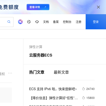
文档
备案
控制台
注册
登录
验
作计划
器
AI 活动
专业服务
服务伙伴合作计划
开发者社区
加入我们
产品动态
服务平台百炼
阿里云 OPC 创新助力计划
弹性计算
一站式生成采购清单，支持单品或批量购买
可编辑精美 PPT 文稿
S产品伙伴计划（繁花）
峰会
CS
造的大模型服务与应用开发平台
Agency Agents：拥有专属领域专家
AI 生产力先锋
Al MaaS 服务伙伴赋能合作
域名
博文
Careers
至高可申请百万元
Qwen3.8-Max 模型上线
云服务器ECS
 轻松生成专业的 PPT
开启高性价比 AI 编程新体验
弹性可伸缩的云计算服务
先锋实践拓展 AI 生产力的边界
多领域专家智能体,一键组建 AI 虚拟交付团队
Token 补贴，五大权
计划
海大会
伙伴信用分合作计划
商标
问答
社会招聘
益加速 OPC 成功
帕鲁游戏服务器
SS
HappyHorse 打造一站式影视创作平台
飞天发布时刻
HOT
Open Search 向量检索版支
划
备案
电子书
校园招聘
联机服务器，轻松开启游戏
视频创作，一键激活电商全链路生产力
稳定、安全、高性价比、高性能的云存储服务
所见，即是所愿
持视频检索 Pipeline 功能
可视化编排打通从文字构思到成片全链路闭环
热门文章
最新文章
更多支持
版权
划
公司注册
镜像站
视频生成
语音识别与合成
 智能体与工作流应用
漫剧工坊：一站式动画创作平台
AI 实训营
应用身份服务 (IDaaS)
合作伙伴培训与认证
划
上云迁移
站生成，高效打造优质广告素材
全接入的云上超级电脑
通过阿里云百炼高效搭建AI应用,助力高效开发
快速生产连贯的高质量长漫剧
从基础到进阶，Agent 创客手把手教你
OpenClaw 管理能力上线
ECS 支持 IPv6 啦，快来尝鲜吧~
lScope
24740
我要反馈
e-1.1-T2V
Qwen3-TTS-Flash
查询合作伙伴
n Alibaba Cloud ISV 合作
代维服务
建企业门户网站
10 分钟搭建微信、支付宝小程序
MaxCompute MaxFrame 提
畅细腻的高质量视频
离线语音合成大模型，多语言方言自适应，低延迟高稳定
【降价信息】弹性计算好“任性”，
15800
创新加速
ope
登录合作伙伴管理后台
我要建议
站，无忧落地极速上线
以可视化方式快速构建移动和 PC 门户网站
国内短信简单易用，安全可靠，秒级触达，全球覆盖200+国家和地区。
高效部署网站，快速应用到小程序
供自动弹性内存功能
ECS又降价了~