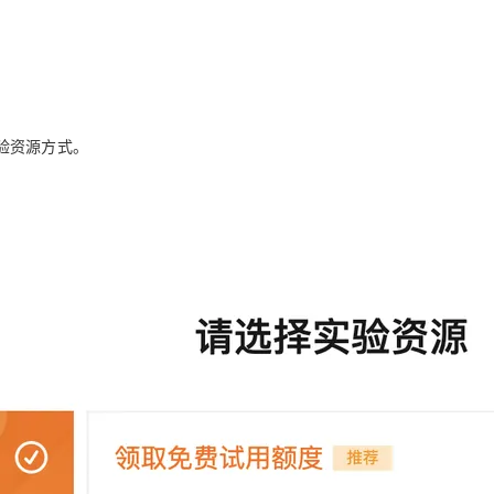
Deepseek-v4-pro
HappyHors
同享
万小智 AI 建站低至 15元/月
Qoder CN
AI 短剧/漫剧
云原生数据库 
快递物流查询
WordPress
成为服务伙
高校合作
点，立即开启云上创新
覆盖公网/内网、递归/权威、移动APP等全场景解析服务
送.CN域名，送备案服务码
基于千问大模型等，支持代码智能生成、研发智能问答
AI助力短剧
态智能体模型
旗舰 MoE 大模型，百万上下文与顶尖推理能力
图生视频，流
Ubuntu
服务生态伙伴
云工开物
企业应用
Works
Night Plan 支持 Qwen 3.8-Max
云原生大数据计算服务 MaxCompute
AI 办公
容器服务 Kub
NEW
GLM-5.2
Wan2.7-T
Red Hat
30+ 款产品免费体验
Data Agent 驱动的一站式 Data+AI 开发治理平台
夜间 5 折，Qwen/Meoo/TokenPlan 客户专享
面向分析的企业级SaaS模式云数据仓库
AI智能应用
提供一站式管
科研合作
视觉 Coding、空间感知、多模态思考等全面升级
1M上下文，专为长程任务能力而生
ERP
堂（旗舰版）
SUSE
验资源方式。
智能客服
CRM
防护产品
2个月
自动承接线索
。
建站小程序
OA 办公系统
AI 应用构建
大模型原生
力提升
财税管理
模板建站
Qoder
大模型服务平台百炼-应用模版
HOT
NEW
面向真实软件
个人版上线、团队版降价；千问3.8-Max首发发尝鲜
丰富多元化的应用模版和解决方案
400电话
定制建站
万有无界
大模型服务平台百炼-智能体
方案
广告营销
模板小程序
的模型效果
灵活可视化地构建企业级 Agent
定制小程序
秒悟
人工智能平台 PAI
APP 开发
云端极速 AI 
新一代 AI 视频生成模型，深度适配广告营销等场景
AI Native 的算法工程平台，一站式完成建模、训练、推理服务部署
建站系统