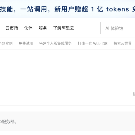
云市场
伙伴
服务
了解阿里云
务器实例
免费试用
搭建个人版集成服务
打造一套 Web IDE
探索云世界
AI 特惠
数据与 API
成为产品伙伴
企业增值服务
最佳实践
价格计算器
AI 场景体
基础软件
产品伙伴合
阿里云认证
市场活动
配置报价
大模型
自助选配和估算价格
步到位
智启 AI 普惠权益
产品生态集成认证中心
企业支持计划
云上春晚
域名与网站
Qwen Audio：打造专属 AI 语音助手
千问官方 MaaS 平台，为开发者和 Agent 而生，新用户赠送 1 亿 + tokens 额度
一句话生成原生
AI Coding
阿里云Maa
2026 阿里云
云服务器 E
为企业打
数据集
Windows
大模型认证
模型
NEW
NEW
格式还原
值低价云产品抢先购
至高享 1亿+免费 tokens，加速 Al 应用落地
提供智能易用的域名与建站服务
Qwen-Audio-3.0-Realtime 端到端实时语音角色扮演
输入一句话想法,
智能编程，一键
安全可靠、
产品生态伙伴
专家技术服务
云上奥运之旅
弹性计算合作
阿里云中企出
手机三要素
宝塔 Linux
全部认证
价格优势
开源旗舰模型
即刻拥有 DeepSeek-V4-Pro
阿里云 OPC 创新助力计划
千问大模型
一键部署幻兽
AI 电商营销
对象存储 O
大模型
产品生态伙伴工作台
企业增值服务台
云栖战略参考
云存储合作计
云栖大会
身份实名认证
CentOS
训练营
推动算力普惠，释放技术红利
最高返9万
真正可用的 1M 上下文,一次完成代码全链路开发
快速构建应用程序和网站，即刻迈出上云第一步
轻松解锁专属 DeepSeek-V4-Pro
至高百万元 Token 补贴，加速一人公司成长
多元化、高性能、安全可靠的大模型服务
一键购买专属
从图文生成到
云上的中国
数据库合作计
活动全景
短信
Docker
图片和
自进化智能体
5 分钟轻松部署专属 QwenPaw
Token Plan 模型订阅计划
数字证书管理服务（原SSL证书）
高效搭建 AI
AI 广告创作
无影云电脑
企业成长
NEW
HOT
信息公告
看见新力量
云网络合作计
OCR 文字识别
JAVA
越聪明
证享300元代金券
全托管，含MySQL、PostgreSQL、SQL Server、MariaDB多引擎
Qwen3.8-Max 首发尝鲜，限时加量 10 倍，夜间低至2折
实现全站HTTPS，呈现可信的WEB访问
从聊天伙伴进化为能主动干活的本地数字员工
图文、视频一
随时随地安
魔搭 Mode
Kimi-K3
HappyHors
NEW
loud
服务实践
官网公告
金融模力时刻
Salesforce O
版
发票查验
全能环境
Claude Code + GStack 打造工程团队
千问办公，限时限量积分加倍
Qoder
低代码高效构
AI 建站
短信服务
ab服务器。
型
NEW
作计划
Kimi 最新旗舰模型，长程编程与推理利器
让文字生成流
计划
创新中心
魔搭 ModelSc
健康状态
理服务
让AI从“聊天伙伴”进化为能干活的“数字员工”
安装技能 GStack，拥有专属 AI 工程团队
你的AI工作搭子，覆盖日常办公高频场景
面向真实软件的智能体编程平台
0 代码专业建
客户案例
天气预报查询
操作系统
态合作计划