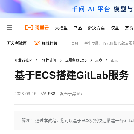
大模型
产品
解决方案
权益
定价
开发者社区
首页
学生专属，19元解锁13款云服
大模型
产品
解决方案
权益
定价
云市场
伙伴
服务
了解阿里云
精选产品
精选解决方案
普惠上云
产品定价
精选商城
成为销售伙伴
售前咨询
为什么选择阿里云
千问AI平台
开发者社区
弹性计算
云服务器ECS
文章
正文
了解云产品的定价详情
大模型服务平台百炼
睿译宝，AI翻译排版一
普惠上云 官方力荐
分销伙伴
在线服务
网站建设
什么是云计算
大
基于ECS搭建GitLab服务
大模型服务与应用平台
上传文档即自动完成翻译和
云服务器38元/年起，超
咨询伙伴
多端小程序
技术领先
云上成本管理
售后服务
轻量应用服务器
GLM-5.2：长任务时代
官方推荐返现计划
大模型
精选产品
精选解决方案
Salesforce 国际版订阅
稳定可靠
管理和优化成本
推荐新用户得奖励，单订单
销售伙伴合作计划
2023-09-15
938
发布于黑龙江
自助服务
友盟天域
安全合规
人工智能与机器学习
AI
文本生成
云数据库 RDS
Hermes Agent，打造
云工开物
无影生态合作计划
在线服务
观测云
分析师报告
自主进化，持久记忆，越用
高校专属算力普惠，学生认
计算
互联网应用开发
Qwen3.8-Max
HOT
Salesforce On Alibaba C
工单服务
Tuya 物联网平台阿里云
研究报告与白皮书
人工智能平台 PAI
快速拥有专属 OpenClaw
简介：
通过本教程，您可以基于ECS实例快速搭建一台GitL
大模
Consulting Partner 合
大数据
容器
智能体时代全能旗舰模型
免费试用
短信专区
一站式AI开发、训练和推
蓝凌 OA
AI 大模型销售与服务生
现代化应用