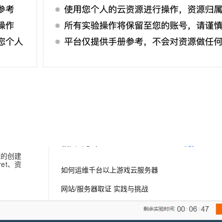
ECS上云入门三部曲
息提取
与 AI 智能体进行实时音视频通话
服务器硬件基础
从文本、图片、视频中提取结构化的属性信息
构建支持视频理解的 AI 音视频实时通话应用
Linux Web服务器Nginx搭建与配置
t.diy 一步搞定创意建站
构建大模型应用的安全防护体系
7天玩转云服务器
通过自然语言交互简化开发流程,全栈开发支持
通过阿里云安全产品对 AI 应用进行安全防护
云服务器选型、迁云最佳实践
云服务器ECS基本操作
相关电子书
更多
源的创建
et、资
如何运维千台以上游戏云服务器
网站/服务器取证 实践与挑战
ECS快储存加密技术