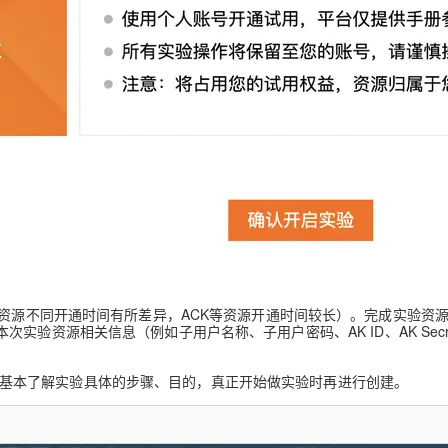
AI 应用
10分钟微调：让0.6B模型媲美235B模
多模态数据信
型
依托云原生高可用架构,实现Dify私有化部署
用1%尺寸在特定领域达到大模型90%以上效果
一个 AI 助手
超强辅助，Bol
即刻拥有 DeepSeek-R1 满血版
在企业官网、通讯软件中为客户提供 AI 客服
多种方案随心选，轻松解锁专属 DeepSeek
视资源不同开通时间有所差异，ACK等资源开通时间较长）。完成实验资
次实验资源相关信息（例如子用户名称、子用户密码、AK ID、AK Secr
基本了解实验具体的步骤、目的，真正开始做实验时再进行创建。