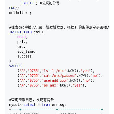
END
IF
END
//
delimiter ;

INSERT
INTO
 cmd (

USER
,

    priv,

    cmd,

    sub_time,

    success

VALUES
    (
'
A
'
,
'
0755
'
,
'
ls -l /etc
'
,NOW(),
'
yes
'
),

    (
'
A
'
,
'
0755
'
,
'
cat /etc/passwd
'
,NOW(),
'
no
'
),

    (
'
A
'
,
'
0755
'
,
'
useradd xxx
'
,NOW(),
'
no
'
),

    (
'
A
'
,
'
0755
'
,
'
ps aux
'
,NOW(),
'
yes
'
);

#查询错误日志，发现有两条

mysql
>
select
*
from
+
--
--+-----------------+---------------------+