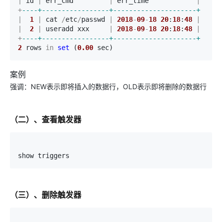
|
 id 
|
 err_cmd         
|
 err_time            
|
+
--
--+-----------------+---------------------+
|
1
|
 cat 
/
etc
/
passwd 
|
2018
-
09
-
18
20
:
18
:
48
|
|
2
|
 useradd xxx     
|
2018
-
09
-
18
20
:
18
:
48
|
+
--
--+-----------------+---------------------+
2
 rows 
in
set
 (
0.00
 sec)
案例
强调：NEW表示即将插入的数据行，OLD表示即将删除的数据行
（二）、查看触发器
show triggers
（三）、删除触发器