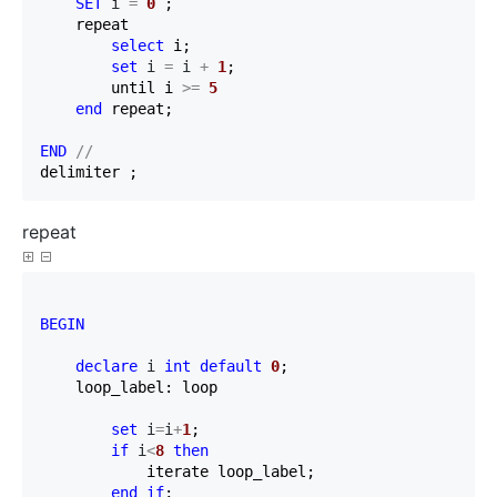
SET
 i 
=
0
 ;

    repeat

select
 i;

set
 i 
=
 i 
+
1
;

        until i 
>=
5
end
 repeat;

END
//
delimiter ;
repeat
BEGIN
declare
 i 
int
default
0
;

    loop_label: loop

set
 i
=
i
+
1
;

if
 i
<
8
then
            iterate loop_label;

end
if
;
