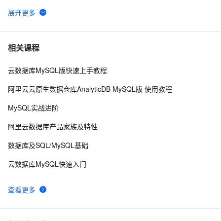
在存储过程中调用外部的动态连接库
0
6
c / c + + 调用mysql存储过程
371
7
相关课程
云数据库MySQL版快速上手教程
走近复杂数据库计算型软件的设计与制作(5)—存储过
661
8
程的设计
阿里云云原生数据仓库AnalyticDB MySQL版 使用教程
01-PostgreSQL 存储过程的基本介绍以及入门（基本结
5
9
MySQL实战进阶
构、声明和赋值、控制结构）（上）
图解面试题：SQL存储过程有什么用？
4
10
阿里云数据库产品家族及特性
数据库及SQL/MySQL基础
云数据库MySQL快速入门
查看更多