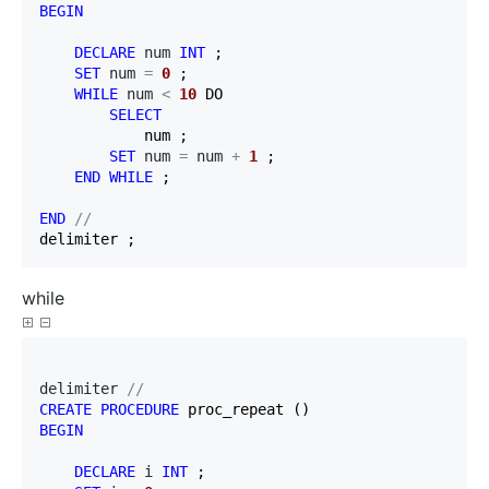
BEGIN
DECLARE
 num 
INT
 ;

SET
 num 
=
0
 ;

WHILE
 num 
<
10
 DO

SELECT
            num ;

SET
 num 
=
 num 
+
1
 ;

END
WHILE
 ;

END
//
delimiter ;
while
delimiter 
//
CREATE
PROCEDURE
BEGIN
DECLARE
 i 
INT
 ;
