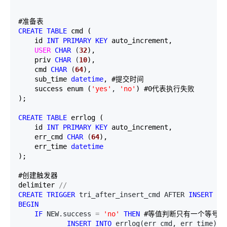
CREATE
TABLE
 cmd (

    id 
INT
PRIMARY
KEY
 auto_increment,

USER
CHAR
 (
32
),

    priv 
CHAR
 (
10
),

    cmd 
CHAR
 (
64
),

    sub_time 
datetime
, #提交时间

    success enum (
'
yes
'
, 
'
no
'
) #0代表执行失败

);

CREATE
TABLE
 errlog (

    id 
INT
PRIMARY
KEY
 auto_increment,

    err_cmd 
CHAR
 (
64
),

    err_time 
datetime
);

#创建触发器

delimiter 
//
CREATE
TRIGGER
 tri_after_insert_cmd AFTER 
INSERT
ON
BEGIN
IF
 NEW.success 
=
'
no
'
THEN
 #等值判断只有一个等号

INSERT
INTO
 errlog(err_cmd, err_time) 
V