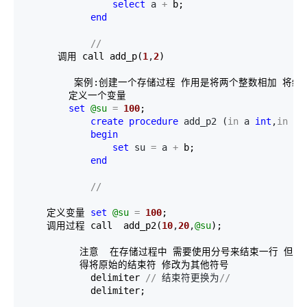
select
 a 
+
 b;

end
//
      调用 call add_p(
1
,
2
)

         案例:创建一个存储过程 作用是将两个整数相加 将结
        定义一个变量

set
@su
=
100
;

create
procedure
 add_p2 (
in
 a 
int
,
in
 b 
begin
set
 su 
=
 a 
+
 b;

end
//
    定义变量 
set
@su
=
100
;

    调用过程 call  add_p2(
10
,
20
,
@su
);

          注意  在存储过程中 需要使用分号来结束一行 但是
          得将原始的结束符 修改为其他符号

            delimiter 
//
 结束符更换为
//
            delimiter;