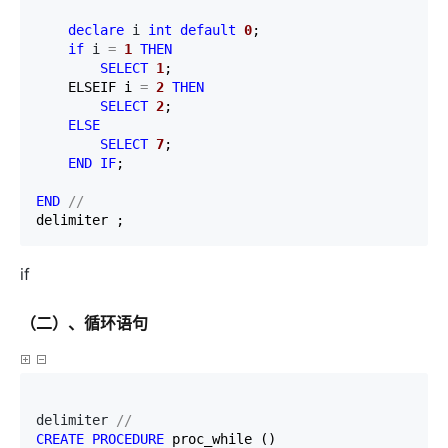
declare
 i 
int
default
0
;

if
 i 
=
1
THEN
SELECT
1
;

    ELSEIF i 
=
2
THEN
SELECT
2
;

ELSE
SELECT
7
;

END
IF
;

END
//
delimiter ;
if
（二）、循环语句
delimiter 
//
CREATE
PROCEDURE