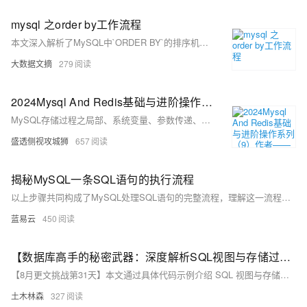
mysql 之order by工作流程
本文深入解析了MySQL中`ORDER BY`的排序机制，通过具体示例展示了排序过程及性能优化方法。文章首先分析了基于内存和磁盘的排序方式，包括`sort_buffer_size`的影响以及临时文件的使用场景。接着介绍了`rowid`排序算法，该算法通过减少参与排序的数据量来提升性能，并对比了其与传统排序的区别。此外，还探讨了随机查询`ORDER BY RAND()`的执行流程及其优化策略。最后提到了MySQL 5.6引入的优先队列排序算法，适用于仅需部分有序结果的场景。文章结合`optimizer_trace`工具详细说明了各配置参数对排序行为的影响，为优化查询提供了实用指导。
大数据文摘
279
2024Mysql And Redis基础与进阶操作系列（9）作者——LJS[含MySQL存储过程之局部、系统变量、参数传递、流程控制-判断/case具体详步骤；注意点及常见报错问题所对应的解决方法]
MySQL存储过程之局部、系统变量、参数传递、流程控制-判断/case具体详步骤；注意点及常见报错问题所对应的解决方法
盛透侧视攻城狮
657
揭秘MySQL一条SQL语句的执行流程
以上步骤共同构成了MySQL处理SQL语句的完整流程，理解这一流程有助于更有效地使用MySQL数据库，优化查询性能，及时解决可能出现的性能瓶颈问题。
蓝易云
450
【数据库高手的秘密武器：深度解析SQL视图与存储过程的魅力——封装复杂逻辑，实现代码高复用性的终极指南】
【8月更文挑战第31天】本文通过具体代码示例介绍 SQL 视图与存储过程的创建及应用优势。视图作为虚拟表，可简化复杂查询并提升代码可维护性；存储过程则预编译 SQL 语句，支持复杂逻辑与事务处理，增强代码复用性和安全性。通过创建视图 `high_earners` 和存储过程 `get_employee_details` 及 `update_salary` 的实例，展示了二者在实际项目中的强大功能。
土木林森
327