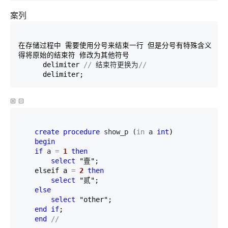
案列
在存储过程中 需要使用分号来结束一行 但是分号有特殊含义

得将原始的结束符 修改为其他符号

      delimiter 
//
 结束符更换为
//
      delimiter;
create
procedure
 show_p (
in
 a 
int
)

begin
if
 a 
=
1
then
select
 "壹";

    elseif a 
=
2
then
select
 "贰";

else
select
 "other";

end
if
;

end
//