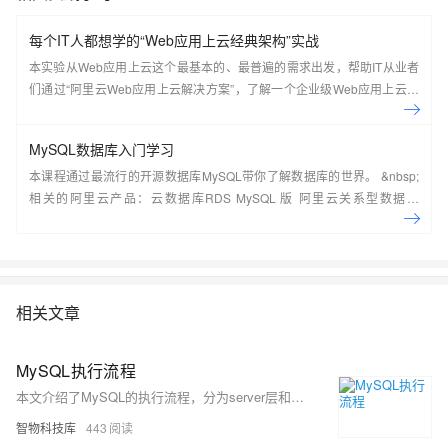
每个IT人都想学的“Web应用上云经典架构”实战
本实验从Web应用上云这个最基本的、最普遍的需求出发，帮助IT从业者
们通过“阿里云Web应用上云解决方案”，了解一个企业级Web应用上云的
常见架构，了解如何构建一个高可用、可扩展的企业级应用架构。
MySQL数据库入门学习
本课程通过最流行的开源数据库MySQL带你了解数据库的世界。 &nbsp;
相关的阿里云产品：云数据库RDS MySQL 版 阿里云关系型数据库
RDS（Relational Database Service）是一种稳定可靠、可弹性伸缩的在
线数据库服务，提供容灾、备份、恢复、迁移等方面的全套解决方案，彻
底解决数据库运维的烦恼。 了解产品详
情:&nbsp;https://www.aliyun.com/product/rds/mysql&nbsp;
相关文章
MySQL执行流程
本文介绍了MySQL的执行流程，分为server层和引擎层。server层包含连接器、查询缓存、解析器、预处理器、优化器等组件，负责SQL的接收、解析、优化及执行；引擎层负责数据的存储与读取。文章详细解释了各组件的功能，如连接器负责用户身份认证，查询缓存提高查询效率，解析器进行SQL的词法和语法分析，预处理器验证表和字段的存在性，优化器选择最优执行计划，最终由查询执行引擎完成查询并将结果返回给客户端。
智物科技库
443