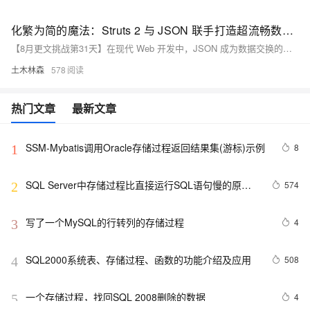
化繁为简的魔法：Struts 2 与 JSON 联手打造超流畅数据交换体验，让应用飞起来！
【8月更文挑战第31天】在现代 Web 开发中，JSON 成为数据交换的主流格式，以其轻量、易读和易解析的特点受到青睐。Struts 2 内置对 JSON 的支持，结合 Jackson 库可便捷实现数据传输。本文通过具体示例展示了如何在 Struts 2 中进行 JSON 数据的序列化与反序列化，并结合 AJAX 技术提升 Web 应用的响应速度和用户体验。
土木林森
578
热门文章
最新文章
SSM-Mybatis调用Oracle存储过程返回结果集(游标)示例
8
1
SQL Server中存储过程比直接运行SQL语句慢的原因
574
2
(转载) )
写了一个MySQL的行转列的存储过程
4
3
SQL2000系统表、存储过程、函数的功能介绍及应用
508
4
一个存储过程，找回SQL 2008删除的数据
4
5