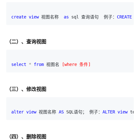
create
view
 视图名称  
as
 sql 查询语句  例子：
CREATE
vi
（二）、查询视图
select
*
from
 视图名 
[
where 条件
]
（三）、修改视图
alter
view
 视图名称 
AS
 SQL语句； 例子：
ALTER
view
 test
（四）、删除视图