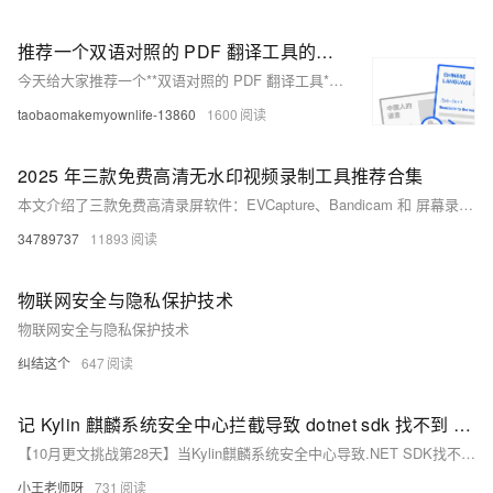
推荐一个双语对照的 PDF 翻译工具的开源项目：PDFMathTranslate
今天给大家推荐一个**双语对照的 PDF 翻译工具**的开源项目：PDFMathTranslate 。
taobaomakemyownlife-13860
1600
2025 年三款免费高清无水印视频录制工具推荐合集
本文介绍了三款免费高清录屏软件：EVCapture、Bandicam 和 屏幕录像机(oCam)。EVCapture 功能强大，支持视频录制与直播，提供分屏录制、实时按键显示等；Bandicam 适合游戏录屏，可自定义录制区域并添加Logo，还支持音频和摄像头设置；oCam 小巧灵活，支持多种视频格式（如GIF、MP4等）及音频、截图功能。三者均无水印，画质清晰，满足不同录屏需求。资源地址已提供，可供下载体验。
34789737
11893
物联网安全与隐私保护技术
物联网安全与隐私保护技术
纠结这个
647
记 Kylin 麒麟系统安全中心拦截导致 dotnet sdk 找不到 OpenSsl 构建失败
【10月更文挑战第28天】当Kylin麒麟系统安全中心导致.NET SDK找不到OpenSsl并构建失败时，可从检查安全中心拦截规则、确认OpenSsl安装和配置、验证.NET SDK配置及重新构建项目四个方面入手解决。包括查看拦截记录、调整拦截策略、检查OpenSsl安装与库文件路径、配置.NET SDK依赖及环境变量等步骤。
小王老师呀
731