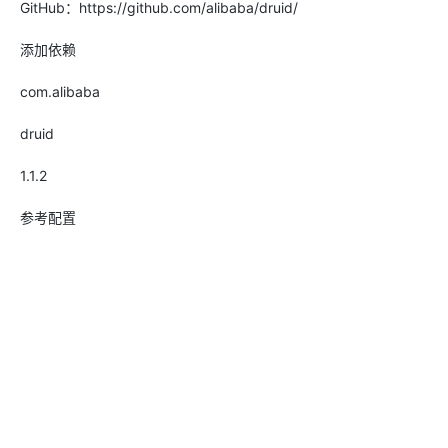
GitHub：https://github.com/alibaba/druid/
添加依赖
com.alibaba
druid
1.1.2
参考配置