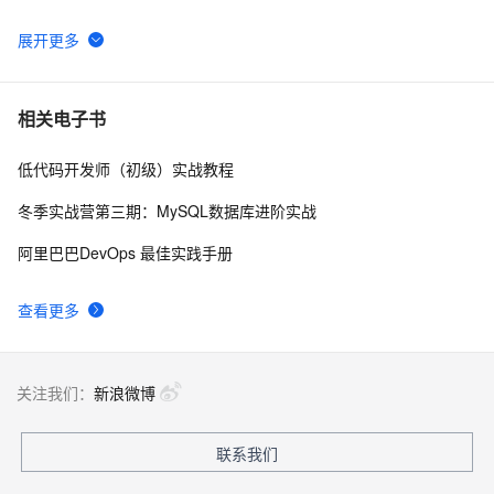
南》第一章
WebAssembly 在 MOSN 中的实践 - 基础框架篇
12
6
userdel使用说明
5
7
相关电子书
低代码开发师（初级）实战教程
自己看系统的“系统还原”
14
8
冬季实战营第三期：MySQL数据库进阶实战
AngularJS 五大特性，加快 Web 应用开发
10
9
阿里巴巴DevOps 最佳实践手册
WPF游戏开发——小鸡快跑
5
10
查看更多
关注我们：
新浪微博
联系我们