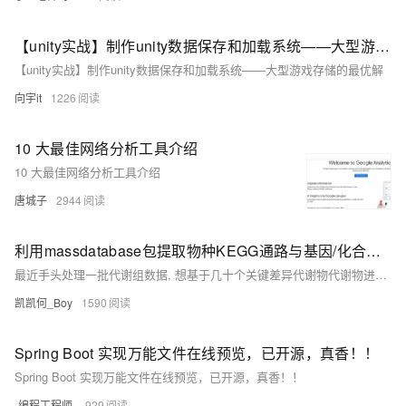
【unity实战】制作unity数据保存和加载系统——大型游戏存储的最优解
【unity实战】制作unity数据保存和加载系统——大型游戏存储的最优解
向宇it
1226
10 大最佳网络分析工具介绍
10 大最佳网络分析工具介绍
唐城子
2944
利用massdatabase包提取物种KEGG通路与基因/化合物对应信息
最近手头处理一批代谢组数据, 想基于几十个关键差异代谢物代谢物进行下KEGG富集，能想到有两种方式解决，一种常用方式就是基于MetaboAnalyst在线富集，另一种就是解析出该物种的通路与代谢物的对应关系文件，然后用Y叔叔的Clusterprofiler包富集。经一番搜索，massdatabase包可帮我们轻松获得这个文件。 作者：凯凯何_Boy 链接：https://www.jianshu.com/p/654784925903 来源：简书 著作权归作者所有。商业转载请联系作者获得授权，非商业转载请注明出处。
凯凯何_Boy
1590
Spring Boot 实现万能文件在线预览，已开源，真香！！
Spring Boot 实现万能文件在线预览，已开源，真香！！
-编程工程师-
929