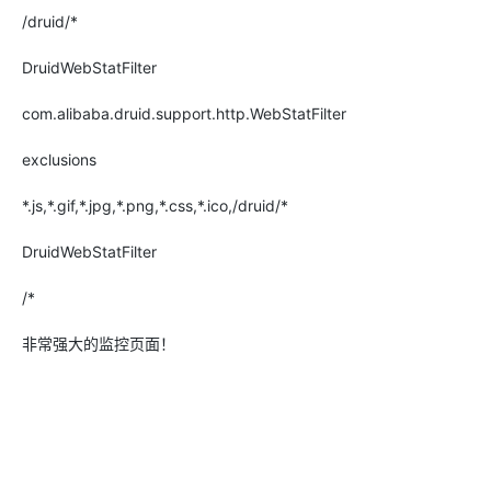
/druid/*
DruidWebStatFilter
com.alibaba.druid.support.http.WebStatFilter
exclusions
*.js,*.gif,*.jpg,*.png,*.css,*.ico,/druid/*
DruidWebStatFilter
/*
非常强大的监控页面！