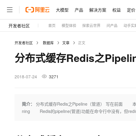
大模型
产品
解决方案
权益
定价
开发者社区
首页
模型体验
探索云世界
问产品
动手实
大模型
产品
解决方案
权益
定价
云市场
伙伴
服务
了解阿里云
精选产品
精选解决方案
普惠上云
产品定价
精选商城
成为销售伙伴
售前咨询
为什么选择阿里云
千问AI平台
开发者社区
数据库
文章
正文
了解云产品的定价详情
云服务器 ECS
通义千问3 + MCP：一
普惠上云 官方力荐
分销伙伴
在线服务
网站建设
什么是云计算
分布式缓存Redis之Pipel
安全可靠、弹性可伸缩的云
云服务器38元/年起，超
咨询伙伴
多端小程序
技术领先
云上成本管理
售后服务
容器计算服务 ACS
官方推荐返现计划
大模型
精选产品
精选解决方案
Salesforce 国际版订阅
稳定可靠
管理和优化成本
推荐新用户得奖励，单订单
销售伙伴合作计划
2018-07-24
3271
自助服务
友盟天域
安全合规
人工智能与机器学习
AI
文本生成
负载均衡 SLB
10 分钟搭建微信、支付
云工开物
无影生态合作计划
在线服务
观测云
分析师报告
对云上流量进行按需分发的
高效部署网站，快速应用到
高校专属算力普惠，学生认
计算
互联网应用开发
Qwen3.8-Max
HOT
Salesforce On Alibaba C
工单服务
Tuya 物联网平台阿里云
研究报告与白皮书
云数据库 RDS
Kimi K2，开源万亿参
简介：
分布式缓存Redis之Pipeline（管道） 写在前面 本学习教程所有
Consulting Partner 合
大数据
容器
智能体时代全能旗舰模型
免费试用
短信专区
ning Redis的pipeline(管道)功能在命令行中没有，但re
蓝凌 OA
AI 大模型销售与服务生
现代化应用
存储
天池大赛
Qwen3.7-Plus
云原生大数据计算服务 Max
解决方案免费试用 新老
电子合同
面向分析的企业级SaaS模
最高领取价值200元试用
能看、能想、能动手的多模
安全
网络与CDN
AI 算法大赛
畅捷通