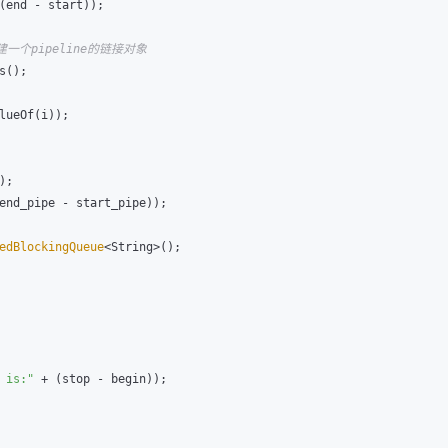
(end - start));

建一个pipeline的链接对象
();

;

end_pipe - start_pipe));

edBlockingQueue
<String>();

 is:"
 + (stop - begin));
