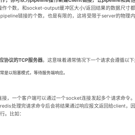
可以为pipeline操作新建Client链接，让pipeline和其
型
依托云原生高可用架构,实现Dify私有化部署
的操作个数，和socket-output缓冲区大小/返回结果的数据尺寸
用1%尺寸在特定领域达到大模型90%以上效果
的pipeline链接的个数，也是有限的，这将受限于server的物理
一个 AI 助手
超强辅助，Bol
即刻拥有 DeepSeek-R1 满血版
在企业官网、通讯软件中为客户提供 AI 客服
多种方案随心选，轻松解锁专属 DeepSeek
应协议的TCP服务器
。这意味着通常情况下一个请求会遵循以下
，通常是以阻塞模式，等待服务端响应。
行连接，一个客户端可以通过一个socket连接发起多个请求命令
，redis处理完请求命令后会将结果通过响应报文返回给client，
行。比如：