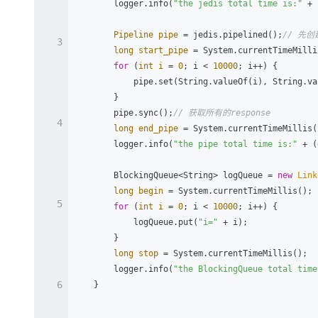
        logger.info(
"the jedis total time is:"
 + 
Pipeline
pipe
=
 jedis.pipelined();
// 先创
3
long
start_pipe
=
 System.currentTimeMillis
for
 (
int
i
=
0
; i < 
10000
; i++) {

            pipe.set(String.valueOf(i), String.valueOf(i));

        }

        pipe.sync();
// 获取所有的response
4
long
end_pipe
=
 System.currentTimeMillis()
        logger.info(
"the pipe total time is:"
 + (
        BlockingQueue<String> logQueue = 
new
Link
long
begin
=
 System.currentTimeMillis();

5
for
 (
int
i
=
0
; i < 
10000
; i++) {

            logQueue.put(
"i="
 + i);

        }

long
stop
=
 System.currentTimeMillis();

        logger.info(
"the BlockingQueue total time
6
    }