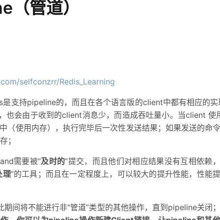
ine（管道）
服务生态伙伴
云工开物
企业应用
Night Plan 支持 Qwen 3.8-Max
视频直播
AI 办公
无影云电脑
NEW
GLM-5.2
Wan2.7-T
Red Hat
端分发内容
30+ 款产品免费体验
夜间 5 折，Qwen/Meoo/TokenPlan 客户专享
易接入、低延迟、高并发、流畅的直播服务
AI智能应用
随时随地安
科研合作
视觉 Coding、空间感知、多模态思考等全面升级
1M上下文，专为长程任务能力而生
ERP
堂（旗舰版）
SUSE
智能客服
CRM
2个月
26年服务口碑，超过4000万个域名在这里注册，域名注册快人一步
自动承接线索
建站小程序
OA 办公系统
AI 应用构建
大模型原生
力提升
b.com/selfconzrr/Redis_Learning
财税管理
模板建站
Qoder
大模型服务平台百炼-应用模版
HOT
NEW
面向真实软件
个人版上线、团队版降价；千问3.8-Max首发发尝鲜
丰富多元化的应用模版和解决方案
400电话
定制建站
is是支持pipeline的，而且在各个语言版的client中都有相应的
，也会由于收到的client消息少，而造成吞吐量小。当client 使用p
万有无界
大模型服务平台百炼-智能体
方案
广告营销
模板小程序
请求放到队列中（使用内存），执行完毕后一次性发送结果；如果发送的命
的模型效果
灵活可视化地构建企业级 Agent
定制小程序
存；
秒悟
人工智能平台 PAI
APP 开发
云端极速 AI 
新一代 AI 视频生成模型，深度适配广告营销等场景
AI Native 的算法工程平台，一站式完成建模、训练、推理服务部署
and需要被“
及时的
”提交，而且他们对相应结果没有互相依赖
建站系统
处理
”的工具；而且在一定程度上，可以较大的提升性能，性能
此期间将不能进行非“管道”类型的其他操作，直到pipeline关闭
AI 应用
10分钟微调：让0.6B模型媲美235B模
多模态数据信