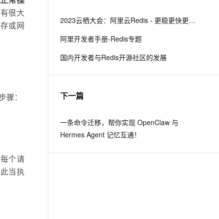
他正常操
MaxCompute SQL 支持脚本
从文本、图片、视频中提取结构化的属性信息
构建支持视频理解的 AI 音视频实时通话应用
模式下创建临时表
都有很大
2023云栖大会：阿里云Redis - 更稳更快更好用
内存或网
t.diy 一步搞定创意建站
构建大模型应用的安全防护体系
AI 安全护栏 Service 复制功
阿里开发者手册-Redis专题
通过自然语言交互简化开发流程,全栈开发支持
通过阿里云安全产品对 AI 应用进行安全防护
能升级
国内开发者与Redis开源社区的发展
百炼语音合成大模型 Qwen-
Audio-3.0-TTS 上线
WAF Bot 管理支持 AI 爬虫流
下一篇
步骤：
量的识别和处置
一条命令迁移，帮你实现 OpenClaw 与
MaxCompute Agentic 生态
接入套件正式发布
Hermes Agent 记忆互通！
。每个请
百炼 TPM 预留功能上线
因此当执
企业 Agent 应用平台
AgentOne 产品价格调整
边缘节点服务 ENS 云盘支持