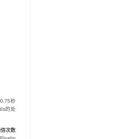
私网连接终端节点连接限速
扩展支持 GWLBe
云防火墙支持防护 VPN 网关
公网 IP
Quick BI：阿里云连续7年上
榜 Gartner ABI 魔力象限
云安全中心智能行为分析功
能上线
API 网关 AI 网关 FinOps 能
力正式上线
.75秒
MaxCompute AI Function 支
is的处
持多模态数据处理
高速通道新增亚特兰大、巴
的通信次数
黎、柔佛、河源等接入点
Pipelin