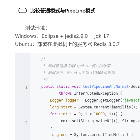
（二）比较普通模式与PipeLine模式
测试环境：
Windows：Eclipse + jedis2.9.0 + jdk 1.7
Ubuntu：部署在虚拟机上的服务器 Redis 3.0.7
/*

     * 测试普通模式与PipeLine模式的效率： 

     * 测试方法：向redis中插入10000组数据

     */
public
static
void
testPipeLineAndNormal
(Jedi
1
throws
 InterruptedException {

Logger
logger
=
 Logger.getLogger(
"javasof
long
start
=
 System.currentTimeMillis();

for
 (
int
i
=
0
; i < 
10000
; i++) {

            jedis.set(String.valueOf(i), String.valueOf(i));

2
        }

long
end
=
 System.currentTimeMillis();
