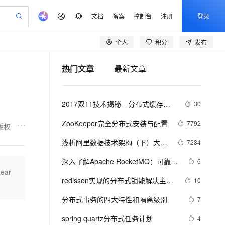
文档
备案
控制台
注册
登录
个人
积分
发布
验
作计划
器
AI 活动
专业服务
服务伙伴合作计划
开发者社区
加入我们
产品动态
服务平台百炼
5亿算力补贴
热门文章
最新文章
一站式生成采购清单，支持单品或批量购买
建企业门户网站
S产品伙伴计划（繁花）
峰会
平台百炼
造的大模型服务与应用开发平台
低成本、高性能的湖仓一体化架构
AI 生产力先锋
Al MaaS 服务伙伴赋能合作
域名
博文
Careers
大模型
PolarDB Agentic Database
新迁上云，5亿补贴
开启高性价比 AI 编程新体验
、训练以及应用构建服务
以可视化方式快速构建移动和 PC 门户网站
先锋实践拓展 AI 生产力的边界
发布
通过 SelectDB 实现湖仓对接和实时分析处理
享不停
计划
海大会
伙伴信用分合作计划
商标
问答
社会招聘
2017双11技术揭秘—分布式缓存服
30
数据分析 Agent
SS
AI 剧本生成与动画创作
飞天发布时刻
秒悟 Meoo CLI 支持一键部
划
备案
电子书
校园招聘
务Tair的热点数据散列机制
视频创作，一键激活电商全链路生产力
基于 Hologres 快速构建企业级数据分析 Agent
稳定、安全、高性价比、高性能的云存储服务
根据图文生成剧本，快速实现动画创作
所见，即是所愿
署项目至阿里云账号
更多支持
ZooKeeper完全分布式安装与配置
7792
版权
划
公司注册
镜像站
视频生成
语音识别与合成
y 平台，高效搭建 AI 应用
PolarDB
与 AI 智能体进行实时音视频通话
AI 实训营
Flink OSS 支持
浅析阿里数据技术架构（下）大规
7234
合作伙伴培训与认证
划
上云迁移
站生成，高效打造优质广告素材
依托云原生高可用架构,实现Dify私有化部署
100%兼容MySQL、PostgreSQL，兼容Oracle，支持集中和分布式
从基础到进阶，Agent 创客手把手教你
AssumeRole 角色自定义
构建支持视频理解的 AI 音视频实时通话应用
模分布式知识图谱
lScope
我要反馈
e-1.1-T2V
Qwen3-TTS-Flash
深入了解Apache RocketMQ：可靠的
6
查询合作伙伴
n Alibaba Cloud ISV 合作
代维服务
 PAI
从 HTTP 到 HTTPS，实现数据加密传输
基于 RAGFlow 构建私有知识问答应用
ear
大模型
百炼 Qwen3.7-Flash 系列模
分布式消息队列
畅细腻的高质量视频
离线语音合成大模型，多语言方言自适应，低延迟高稳定
创新加速
redisson实现的分布式锁能解决主从
ope
登录合作伙伴管理后台
10
我要建议
书部署至网站应用,建立加密连接
站，无忧落地极速上线
发、训练和推理服务
型发布
零代码起步，开源 RAG 实现企业级智能搜索
一致性的问题吗
安全
分布式事务的四大特性和隔离级别
我要投诉
e-1.1-I2V
Cosyvoice-V3-Flash
7
火墙 WAF
上云场景组合购
伴
Qoder CN V1.7.0 发布
漫剧创作，剧本、分镜、视频高效生成
式解决web应用核心安全痛点
覆盖90%+业务场景，专享组合折扣价
畅自然，细节丰富
高表现力语音合成大模型，语音克隆听感自然
VPN
spring quartz分布式任务计划
4