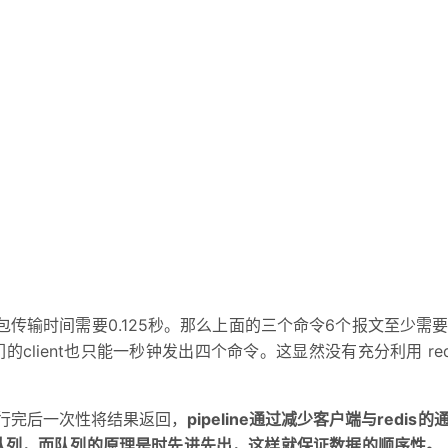
的包传输时间需要0.125秒。那么上面的三个命令6个报文至少需要0
的client也只能一秒钟发出四个命令。这显然没有充分利用 red
执行完后一次性将结果返回，
pipeline通过减少客户端与redis
理是队列，而队列的原理是时先进先出，这样就保证数据的顺序性。