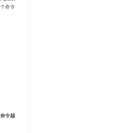
三个命令
多智能体治理与协作平台
AgentTeams 公测发布
AI 原生数据库服务正式商业
化
实时数仓 Hologres 长记忆服
务发布
云安全中心基础版本以及防
勒索模块支持弹性防护
全域智能运维平台 STAROps
正式商业化
EMR Serverless Spark 最佳
实践 Paimon 混合检索
的命令越
百炼智谱开源旗舰模型
GLM-5.2 模型上线