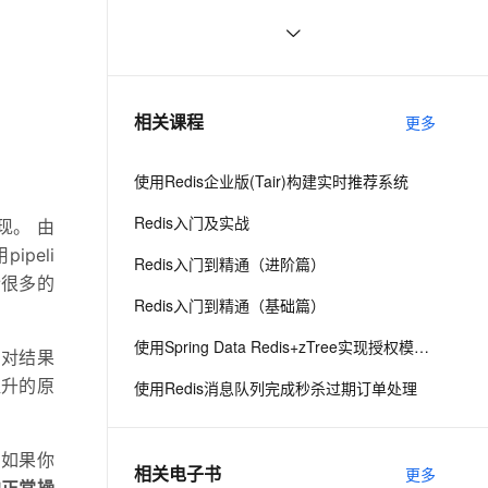
云聚AI 严选权益
云安全中心 AI BAS 智能自动
SSL 证书
分布式机器学习系统：设计原理、优
12
2V
Fun-ASR
，一键激活高效办公新体验
全接入的云上超级电脑
精选AI产品，从模型到应用全链提效
化模拟渗透攻击产品发布
化策略与实践经验
文戏情感细腻自然，动作戏激烈拳拳到肉，实现更强表演能力
支持中英文自由切换，具备更强的噪声鲁棒性
堡垒机
Flink CDC产品常见问题之读分布式
5
AI 用量加速计划
DataWorks ChatBI 会话支持
mysql报连接超时如何解决
防火墙
、识别商机，让客服更高效、服务更出色。
【FastDFS】FastDFS 分布式文件系
新老同享，达量后返
上传临时文件分析
1
相关课程
更多
统的安装与使用，看这一篇就够
主机安全
应用
DataWorks 数据集成支持多
了！！
项数据源及数据同步能力
使用Redis企业版(Tair)构建实时推荐系统
千问办公
NEW
AI 应用及服务市场
的智能体编程平台
一站式AI生产力平台
Redis入门及实战
云备份新版控制台操作界面
实现。 由
上线
AI 应用
ipeli
伶鹊
Redis入门到精通（进阶篇）
企业级人与Agent协作平台，接入和调度多个数字员工
智能客服平台，对话机器人、对话分析、智能外呼
令很多的
大模型
Milvus 单可用区升级同城容
Redis入门到精通（基础篇）
灾产品化
大模型服务平台百炼 - 全妙
自然语言处理
使用Spring Data Redis+zTree实现授权模型的设计与思考
应用创作平台
多模态内容创作工具，已接入 DeepSeek
，对结果
云防火墙支持基于 APP-ID
数据标注
的策略管控
提升的原
使用Redis消息队列完成秒杀过期订单处理
机器学习
云 Skills 门户商业化发布
；如果你
相关电子书
更多
息提取
与 AI 智能体进行实时音视频通话