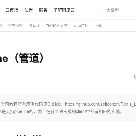
云市场
伙伴
服务
了解阿里云
践
官方博客
考认证
TIANCHI大赛
活动广场
下载
AI 特惠
数据与 API
成为产品伙伴
企业增值服务
最佳实践
价格计算器
AI 场景体
基础软件
产品伙伴合
阿里云认证
市场活动
配置报价
大模型
自助选配和估算价格
切皆有可能
即刻拥有 DeepSeek-R1 满血版
智启 AI 普惠权益
产品生态集成认证中心
企业支持计划
云上春晚
通义大模型
千问官方 MaaS 平台，为开发者和 Agent 而生，新用户赠送 1 亿 + tokens 额度
低代码高效构
AI Coding
阿里云Maa
2026 阿里云
大模型服务
为企业打
数据集
Windows
大模型认证
大模型
ine（管道）
计算服务
值低价云产品抢先购
支持丰富的 MCP 服务供选择,全链路工具兼容
至高享 1亿+免费 tokens，加速 Al 应用落地
多元化、高性能、安全可靠的大模型服务
多种方案随心选，轻松解锁专属 DeepSeek
智能编程，一键
大模型推理
产品生态伙伴
专家技术服务
云上奥运之旅
弹性计算合作
阿里云中企出
手机三要素
宝塔 Linux
全部认证
价格优势
10分钟微调：让0.6B模型媲美235B模型
通义千问3 来了，0元即刻上手
阿里云 OPC 创新助力计划
函数计算 FC
快速构建企业级
AI 电商营销
对象存储 O
产品生态伙伴工作台
企业增值服务台
云栖战略参考
云存储合作计
云栖大会
身份实名认证
CentOS
训练营
推动算力普惠，释放技术红利
最高返9万
用1%尺寸在特定领域达到大模型90%以上效果
以 Kubernetes 为使用界面供给容器算力资源的云计算服务
至高 800 万免费Tokens
至高百万元 Token 补贴，加速一人公司成长
事件驱动的Serverless计算服务
从图文生成到
云上的中国
数据库合作计
活动全景
短信
Docker
图片和
宝小程序
多模态数据信息提取
Token Plan 模型订阅计划
边缘节点服务 ENS
快速部署 Dif
AI 广告创作
云原生数据库 
企业成长
NEW
信息公告
看见新力量
云网络合作计
OCR 文字识别
JAVA
服务
小程序
证享300元代金券
Qwen3.8-Max 首发尝鲜，限时加量 10 倍，夜间低至2折
场景化、广覆盖、易接入的边缘云计算服务
从文本、图片等多种模态中提取结构化的属性信息
图文、视频一
魔搭 Mode
Kimi-K3
HappyHors
NEW
loud
服务实践
官网公告
金融模力时刻
Salesforce O
版
发票查验
全能环境
数大模型
超强辅助，Bolt.diy 一步搞定创意建站
千问办公，限时限量积分加倍
日志服务 SLS
AI 建站
人工智能平台
示例代码见GitHub：https://github.com/selfconzrr/Redis_L
NEW
作计划
Kimi 最新旗舰模型，长程编程与推理利器
让文字生成流
计划
创新中心
魔搭 ModelSc
健康状态
月之暗面的新模型，擅长代码与 Agent 能力
全托管，含MySQL、PostgreSQL、SQL Server、MariaDB多引擎
你的AI工作搭子，覆盖日常办公高频场景
提供一站式可观测性数据存储分析服务
通过自然语言交互简化开发流程,全栈开发支持
将 SSL 证
0 代码专业建
一站式AI开
dis是支持pipeline的，而且在各个语言版的client中都有相应的实现。
客户案例
天气预报查询
操作系统
态合作计划
Deepseek-v4-pro
HappyHors
Compute
同享
万小智 AI 建站低至 15元/月
大数据开发治理平台 DataWorks
AI 短剧/漫剧
Web应用防
快递物流查询
WordPress
成为服务伙
高校合作
式云数据仓库
点，立即开启云上创新
送.CN域名，送备案服务码
一站式智能数据开发治理平台
AI助力短剧
专业稳定一站
态智能体模型
旗舰 MoE 大模型，百万上下文与顶尖推理能力
图生视频，流
Ubuntu