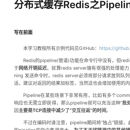
分布式缓存Redis之Pipel
CDN
AI 产品 免费试用
网络
安全
云开发大赛
Qwen3-VL-Plus
Tableau 订阅
弹性内容分发服务加快向终
1亿+ 大模型 tokens 和 
可观测
入门学习赛
中间件
AI空中课堂在线直播课
域名
140+云产品 免费试用
上云与迁云
产品新客免费试用，最长1
数据库
写在前面
生态解决方案
大模型服务
企业出海
大模型ACA认证体验
大数据计算
助力企业全员 AI 认知与能
本学习教程所有示例代码见GitHub：
行业生态解决方案
https://githu
千问AI平台-Token Plan
政企业务
媒体服务
开发者生态解决方案
Redis的pipeline(管道)功能在命令行中没有，但red
企业服务与云通信
于
网络开销延迟
，就算redis server端有很强的处理能力
千问AI平台-模型体验
AI 开发和 AI 应用解决
ning 发送命令时，redis server必须将部分
在线体验全尺寸、多种模态
域名与网站
话，建议对返回的结果加标签，当然这也会增加使用的内
Happy 系列大模型
终端用户计算
Pipeline在某些场景下非常有用，比如有多个comm
Serverless
响应也无需立即获得，那么pipeline就可以充当这种“
批
因
主要是TCP连接中减少了“交互往返”的时间
。
开发工具
大模型解决方案
不过在编码时请注意，pipeline期间将“独占”链接，
迁移与运维管理
快速部署 Dify，高效搭建 