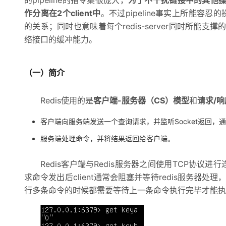
的pipeline的指令集很庞大，
为了不干扰链接中的其他操作，你
专有云
作分离在2个client中
。不过pipeline事实上所能容忍
的关系；同时也意味着每个redis-server同时所能支撑
10 分钟在聊天系统中增加
络接口的缓冲能力。
（一）简介
Redis使用的是
客户端-服务器（CS）模型
和
请求/响
客户端向服务端发送一个查询请求，并监听Socket返回
服务端处理命令，并将结果返回给客户端。
Redis客户端与Redis服务器之间使用TCP协议进
求命令发出后client通常会阻塞并等待redis服务器处理
行多条命令的时候都需要等待上一条命令执行完毕才能执