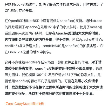
户端的socket描述符，加快了静态文件的请求速度，同时也减少了
CPU和内存的开销。
在OpenBSD和NetBSD中没有提供对sendfile的支持。通过strace
的跟踪看到了Apache在处理151字节的小文件时，使用了mmap()
系统调用来实现内存映射，但是
在Apache处理较大文件的时候，
内存映射会导致较大的内存开销，得不偿失
，所以Apache使用了s
endfile64()来传送文件，sendfile64()是sendfile()的扩展实现，它
在Linux 2.4之后的版本中提供。
这并不意味着sendfile在任何场景下都能发挥显著的作用。
对于请
求较小的静态文件，sendfile发挥的作用便显得不那么重要
，通过
压力测试，我们模拟100个并发用户请求151字节的静态文件，是
否使用sendfile的吞吐率几乎是相同的，可见
在处理小文件请求
时，发送数据的环节在整个过程中所占时间的比例相比于大文件请
求时要小很多，所以对于这部分的优化效果自然不十分明显
。
Zero-Copy&sendfile浅析