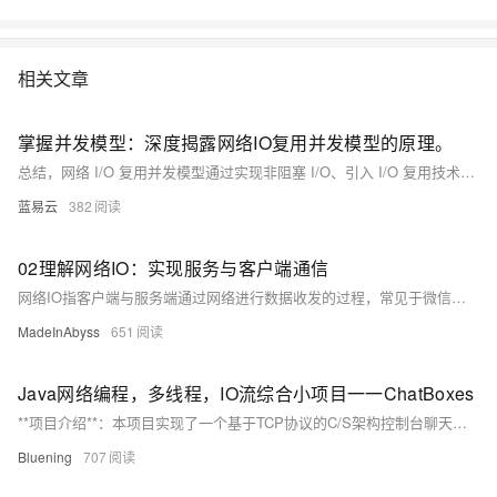
企业级任务管理等。结合日常工作实践，培养解决实际问题的能力。本课
程由黑马程序员提供。
相关文章
掌握并发模型：深度揭露网络IO复用并发模型的原理。
总结，网络 I/O 复用并发模型通过实现非阻塞 I/O、引入 I/O 复用技术如 select、poll 和 epoll，以及采用 Reactor 模式等技巧，为多任务并发提供了有效的解决方案。这样的模型有效提高了系统资源利用率，以及保证了并发任务的高效执行。在现实中，这种模型在许多网络应用程序和分布式系统中都取得了很好的应用成果。
蓝易云
382
02理解网络IO：实现服务与客户端通信
网络IO指客户端与服务端通过网络进行数据收发的过程，常见于微信、QQ等应用。本文详解如何用C语言实现一个支持多客户端连接的TCP服务端，涉及socket编程、线程处理及通信流程，并分析“一消息一线程”模式的优缺点。
MadeInAbyss
651
Java网络编程，多线程，IO流综合小项目一一ChatBoxes
**项目介绍**：本项目实现了一个基于TCP协议的C/S架构控制台聊天室，支持局域网内多客户端同时聊天。用户需注册并登录，用户名唯一，密码格式为字母开头加纯数字。登录后可实时聊天，服务端负责验证用户信息并转发消息。 **项目亮点**： - **C/S架构**：客户端与服务端通过TCP连接通信。 - **多线程**：采用多线程处理多个客户端的并发请求，确保实时交互。 - **IO流**：使用BufferedReader和BufferedWriter进行数据传输，确保高效稳定的通信。 - **线程安全**：通过同步代码块和锁机制保证共享数据的安全性。
Bluening
707