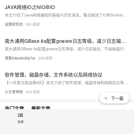
JAVA网络IO之NIO/BIO
本文介绍了Java网络编程的基础与历史演进，重点阐述了IO和Socket的概念。Java的IO分为设备和接口两部分，通过流、字节、字符等方式实现与外部的交互。
运营研究坊
591
南大通用GBase 8a配置gcware日志等级，减少日志输出，节省磁盘IO
南大通用GBase 8a配置gcware日志等级，减少日志输出，节省磁盘IO
游客54bz4h3flp7ai
399
软件管理，磁盘存储，文件系统以及网络协议
【11月更文挑战第9天】本文介绍了软件管理、磁盘存储和网络协议等内容。软件管理包括软件生命周期管理和软件包管理，涉及需求分析、设计、实现、测试、发布、维护等阶段，以及软件包的安装、升级和依赖关系处理。磁盘存储部分讲解了磁盘的物理结构、分区与格式化、存储管理技术（如 RAID 和存储虚拟化）。网络协议部分涵盖了分层模型、重要协议（如 HTTP、TCP、IP）及其应用与安全。
小王老师呀
405
下一篇
热门文章
最新文章
目录
Linux基础IO【重定向及缓冲区理解】
1
1