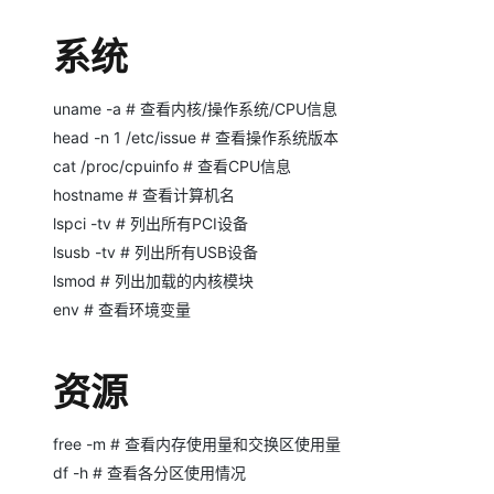
存储
天池大赛
Qwen3.7-Plus
云解析DNS
解决方案免费试用 新老
电子合同
最高领取价值200元试用
能看、能想、能动手的多模
安全
系统
网络与CDN
AI 算法大赛
畅捷通
大数据开发治理平台 Data
AI 产品 免费试用
网络
安全
云开发大赛
Qwen3-VL-Plus
Tableau 订阅
1亿+ 大模型 tokens 和 
uname -a # 查看内核/操作系统/CPU信息
可观测
入门学习赛
中间件
head -n 1 /etc/issue # 查看操作系统版本
AI空中课堂在线直播课
云防火墙
140+云产品 免费试用
cat /proc/cpuinfo # 查看CPU信息
上云与迁云
云原生的云上边界网络安全
产品新客免费试用，最长1
数据库
hostname # 查看计算机名
生态解决方案
大模型服务
企业出海
大模型ACA认证体验
lspci -tv # 列出所有PCI设备
大数据计算
助力企业全员 AI 认知与能
行业生态解决方案
lsusb -tv # 列出所有USB设备
千问AI平台-Token Plan
政企业务
媒体服务
lsmod # 列出加载的内核模块
开发者生态解决方案
env # 查看环境变量
企业服务与云通信
千问AI平台-模型体验
AI 开发和 AI 应用解决
在线体验全尺寸、多种模态
域名与网站
资源
Happy 系列大模型
终端用户计算
free -m # 查看内存使用量和交换区使用量
Serverless
df -h # 查看各分区使用情况
开发工具