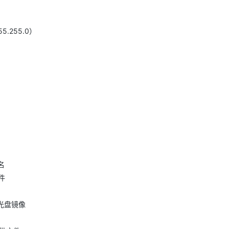
255.255.0）
）名
邮件
ir的光盘镜像