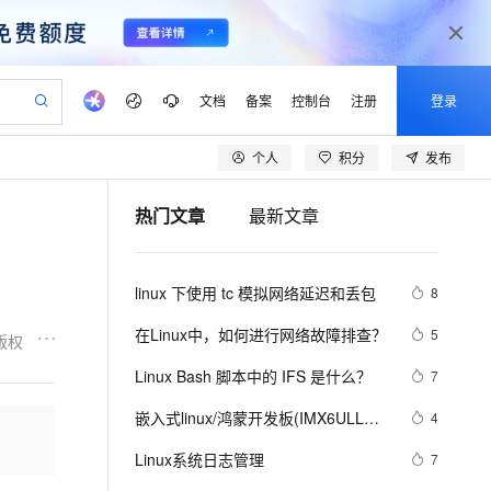
文档
备案
控制台
注册
登录
个人
积分
发布
验
作计划
器
AI 活动
专业服务
服务伙伴合作计划
开发者社区
加入我们
产品动态
服务平台百炼
阿里云 OPC 创新助力计划
热门文章
最新文章
一站式生成采购清单，支持单品或批量购买
可编辑精美 PPT 文稿
S产品伙伴计划（繁花）
峰会
CS
造的大模型服务与应用开发平台
Agency Agents：拥有专属领域专家
AI 生产力先锋
Al MaaS 服务伙伴赋能合作
域名
博文
Careers
至高可申请百万元
Qwen3.8-Max 模型上线
 轻松生成专业的 PPT
开启高性价比 AI 编程新体验
弹性可伸缩的云计算服务
先锋实践拓展 AI 生产力的边界
多领域专家智能体,一键组建 AI 虚拟交付团队
Token 补贴，五大权
计划
海大会
伙伴信用分合作计划
商标
问答
社会招聘
linux 下使用 tc 模拟网络延迟和丢包
8
益加速 OPC 成功
帕鲁游戏服务器
SS
HappyHorse 打造一站式影视创作平台
飞天发布时刻
HOT
Open Search 向量检索版支
划
备案
电子书
校园招聘
联机服务器，轻松开启游戏
视频创作，一键激活电商全链路生产力
稳定、安全、高性价比、高性能的云存储服务
所见，即是所愿
持视频检索 Pipeline 功能
可视化编排打通从文字构思到成片全链路闭环
更多支持
在Linux中，如何进行网络故障排查？ 
5
版权
划
公司注册
镜像站
视频生成
语音识别与合成
 智能体与工作流应用
漫剧工坊：一站式动画创作平台
AI 实训营
应用身份服务 (IDaaS)
Linux Bash 脚本中的 IFS 是什么？
7
合作伙伴培训与认证
划
上云迁移
站生成，高效打造优质广告素材
全接入的云上超级电脑
通过阿里云百炼高效搭建AI应用,助力高效开发
快速生产连贯的高质量长漫剧
从基础到进阶，Agent 创客手把手教你
OpenClaw 管理能力上线
lScope
我要反馈
e-1.1-T2V
Qwen3-TTS-Flash
嵌入式linux/鸿蒙开发板(IMX6ULL）
4
查询合作伙伴
n Alibaba Cloud ISV 合作
代维服务
建企业门户网站
10 分钟搭建微信、支付宝小程序
MaxCompute MaxFrame 提
开发（三十四）Linux系统对中断的处
畅细腻的高质量视频
离线语音合成大模型，多语言方言自适应，低延迟高稳定
创新加速
Linux系统日志管理
ope
登录合作伙伴管理后台
7
我要建议
站，无忧落地极速上线
以可视化方式快速构建移动和 PC 门户网站
国内短信简单易用，安全可靠，秒级触达，全球覆盖200+国家和地区。
高效部署网站，快速应用到小程序
供自动弹性内存功能
理（下）