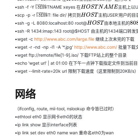
•ssh -f -Y
HOSTNAME xeyes 在
U
S
E
R
@
主
机
上
以
H
O
S
T
N
A
M
E
主
机
上
以
•scp -p -r
HOST: file dir/ 拷贝到
USER'用户的目
U
S
E
R
@
主
机
H
O
S
T
主
机
•ssh -g -L 8080:localhost:80 root@
由
本
地
主
机
的
H
O
S
T
由
本
地
主
机
的
8080
•ssh -R 1434:imap:143 root@$HOST 由主机的1434端口转
•wget -c
http://www.abc.com/large.file
继续上次未完的下载
•wget -r -nd -np -l1 -A '*.jpg'
http://www.abc.com/
批量下载
•wget ftp://remote/file[1-9].iso/ 下载FTP站上的整个目录
•echo 'wget url' | at 01:00 在下午一点钟下载指定文件到当前
•wget --limit-rate=20k url 限制下载速度（这里限制到20KB/s
网络
（ifconfig, route, mii-tool, nslookup 命令皆已过时）
•ethtool eth0 显示网卡eth0的状态
•ip link show 显示interface列表
•ip link set dev eth0 name wan 重命名eth0为wan