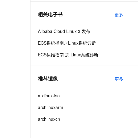
相关电子书
更多
息提取
与 AI 智能体进行实时音视频通话
从文本、图片、视频中提取结构化的属性信息
构建支持视频理解的 AI 音视频实时通话应用
Alibaba Cloud Linux 3 发布
t.diy 一步搞定创意建站
构建大模型应用的安全防护体系
ECS系统指南之Linux系统诊断
通过自然语言交互简化开发流程,全栈开发支持
通过阿里云安全产品对 AI 应用进行安全防护
ECS运维指南 之 Linux系统诊断
推荐镜像
更多
mxlinux-iso
archlinuxarm
archlinuxcn