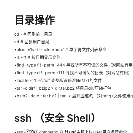
目录操作
cd - # 回到前一目录
cd # 回到用户目录
•alias l='ls -l --color=auto' # 单字符文件列表命令
•ls -lrt # 按日期显示文件.
•find -type f ! -perm -444 寻找所有不可读的文件（对网站有
•find -type d ! -perm -111 寻找不可访问的目录（对网站有用）
1
•locate -r 'file
.txt' 查找所有符合
file*.txt的文件
•tar -c dir/ | bzip2 > dir.tar.bz2 将目录dir/压缩打包
•bzip2 -dc dir.tar.bz2 | tar -x 展开压缩包 （对tar.gz文件使
ssh （安全 Shell）
•ssh
HOST command 在
User用户运行命令
U
S
E
R
@
主
机
上
以
H
o
s
t
主
机
上
以