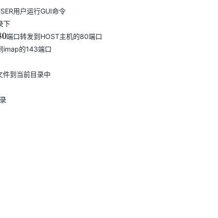
USER用户运行GUI命令
录下
HOST主机的80端口
端
口
转
发
到
端
口
转
发
到
发到imap的143端口
文件到当前目录中
目录
）