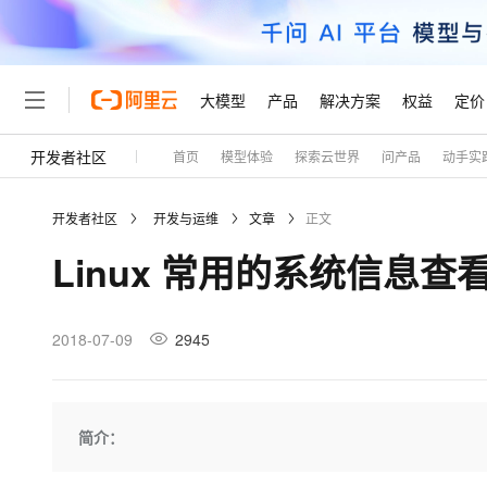
大模型
产品
解决方案
权益
定价
开发者社区
首页
模型体验
探索云世界
问产品
动手实
大模型
产品
解决方案
权益
定价
云市场
伙伴
服务
了解阿里云
精选产品
精选解决方案
普惠上云
产品定价
精选商城
成为销售伙伴
售前咨询
为什么选择阿里云
千问AI平台
开发者社区
开发与运维
文章
正文
了解云产品的定价详情
大模型服务平台百炼
睿译宝，AI翻译排版一
普惠上云 官方力荐
分销伙伴
在线服务
网站建设
什么是云计算
大
Linux 常用的系统信息查
大模型服务与应用平台
上传文档即自动完成翻译和
云服务器38元/年起，超
咨询伙伴
多端小程序
技术领先
云上成本管理
售后服务
轻量应用服务器
GLM-5.2：长任务时代
官方推荐返现计划
大模型
精选产品
精选解决方案
Salesforce 国际版订阅
稳定可靠
管理和优化成本
推荐新用户得奖励，单订单
销售伙伴合作计划
2018-07-09
2945
自助服务
友盟天域
安全合规
人工智能与机器学习
AI
文本生成
云数据库 RDS
Hermes Agent，打造
云工开物
无影生态合作计划
在线服务
观测云
分析师报告
自主进化，持久记忆，越用
高校专属算力普惠，学生认
计算
互联网应用开发
Qwen3.8-Max
HOT
Salesforce On Alibaba C
工单服务
Tuya 物联网平台阿里云
研究报告与白皮书
人工智能平台 PAI
快速拥有专属 OpenClaw
简介：
大模
Consulting Partner 合
大数据
容器
智能体时代全能旗舰模型
免费试用
短信专区
一站式AI开发、训练和推
蓝凌 OA
AI 大模型销售与服务生
现代化应用