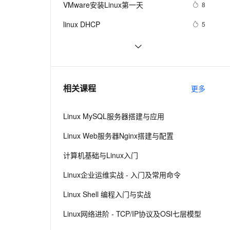
安全
VMware安装Linux第一天
我要投诉
e-1.1-I2V
Cosyvoice-V3-Flash
8
PolarDB
上云场景组合购
Milvus 弹性伸缩功能新增节
伴
漫剧创作，剧本、分镜、视频高效生成
100%兼容MySQL、PostgreSQL，兼容Oracle，支持集中和分布式
覆盖90%+业务场景，专享组合折扣价
点支持范围
畅自然，细节丰富
高表现力语音合成大模型，语音克隆听感自然
VPN
linux DHCP
5
ernetes 版 ACK
云聚AI 严选权益
AI 原生数据库服务发布
SSL 证书
Linux系统命令归纳
7
2V
Fun-ASR
，一键激活高效办公新体验
理容器应用的 K8s 服务
精选AI产品，从模型到应用全链提效
Agent 数据网关
文戏情感细腻自然，动作戏激烈拳拳到肉，实现更强表演能力
支持中英文自由切换，具备更强的噪声鲁棒性
堡垒机
Damn Vulnerable Linux
9
AI 用量加速计划
云原生数据库 PolarDB
防火墙
、识别商机，让客服更高效、服务更出色。
每日一个计算机小知识：Linux
新老同享，达量后返
Agentic Database 发布
7
相关课程
更多
主机安全
应用
Linux MySQL服务器搭建与应用
千问办公
NEW
AI 应用及服务市场
的智能体编程平台
一站式AI生产力平台
Linux Web服务器Nginx搭建与配置
AI 应用
伶鹊
计算机基础与Linux入门
企业级人与Agent协作平台，接入和调度多个数字员工
智能客服平台，对话机器人、对话分析、智能外呼
大模型
Linux企业运维实战 - 入门及常用命令
大模型服务平台百炼 - 全妙
自然语言处理
Linux Shell 编程入门与实战
应用创作平台
多模态内容创作工具，已接入 DeepSeek
数据标注
Linux网络进阶 - TCP/IP协议及OSI七层模型
机器学习