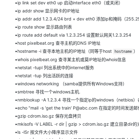
•ip link set dev eth0 up 启动interface eth0（或关闭）
•ip addr show 显示网卡的IP地址
•ip addr add 1.2.3.4/24 brd + dev eth0 添加ip和掩码（255.
•ip route show 显示路由列表
•ip route add default via 1.2.3.254 设置默认网关1.2.3.254
•host pixelbeat.org 查寻主机的DNS IP地址
•hostname -i 查寻本地主机的IP地址（同等于host
）
hostname
•whois pixelbeat.org 查寻某主机或莫IP地址的whois信息
•netstat -tupl 列出系统中的internet服务
•netstat -tup 列出活跃的连接
•windows networking （samba提供所有Windows支持）
•smbtree 寻找一个windows主机.
•nmblookup -A 1.2.3.4 寻找一个指定ip的windows（netbios
•echo "mail -s 'get the train' P@abc.com 在指定的时间发送
•gzip cdrom.iso.gz 保存光盘拷贝
•mkisofs -V LABEL -r dir | gzip > cdrom.iso.gz 建立目录d
•ls -lSr 按文件大小降序显示文件