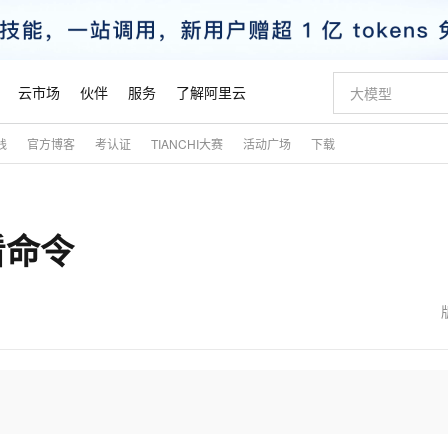
云市场
伙伴
服务
了解阿里云
践
官方博客
考认证
TIANCHI大赛
活动广场
下载
AI 特惠
数据与 API
成为产品伙伴
企业增值服务
最佳实践
价格计算器
AI 场景体
基础软件
产品伙伴合
阿里云认证
市场活动
配置报价
大模型
自助选配和估算价格
步到位
智启 AI 普惠权益
产品生态集成认证中心
企业支持计划
云上春晚
域名与网站
Qwen Audio：打造专属 AI 语音助手
千问官方 MaaS 平台，为开发者和 Agent 而生，新用户赠送 1 亿 + tokens 额度
一句话生成原生
AI Coding
阿里云Maa
2026 阿里云
云服务器 E
为企业打
数据集
Windows
大模型认证
模型
NEW
NEW
看命令
格式还原
值低价云产品抢先购
至高享 1亿+免费 tokens，加速 Al 应用落地
提供智能易用的域名与建站服务
Qwen-Audio-3.0-Realtime 端到端实时语音角色扮演
输入一句话想法,
智能编程，一键
安全可靠、
产品生态伙伴
专家技术服务
云上奥运之旅
弹性计算合作
阿里云中企出
手机三要素
宝塔 Linux
全部认证
价格优势
开源旗舰模型
即刻拥有 DeepSeek-V4-Pro
阿里云 OPC 创新助力计划
千问大模型
一键部署幻兽
AI 电商营销
对象存储 O
大模型
产品生态伙伴工作台
企业增值服务台
云栖战略参考
云存储合作计
云栖大会
身份实名认证
CentOS
训练营
推动算力普惠，释放技术红利
最高返9万
真正可用的 1M 上下文,一次完成代码全链路开发
快速构建应用程序和网站，即刻迈出上云第一步
轻松解锁专属 DeepSeek-V4-Pro
至高百万元 Token 补贴，加速一人公司成长
多元化、高性能、安全可靠的大模型服务
一键购买专属
从图文生成到
云上的中国
数据库合作计
活动全景
短信
Docker
图片和
自进化智能体
5 分钟轻松部署专属 QwenPaw
Token Plan 模型订阅计划
数字证书管理服务（原SSL证书）
高效搭建 AI
AI 广告创作
无影云电脑
企业成长
NEW
HOT
信息公告
看见新力量
云网络合作计
OCR 文字识别
JAVA
越聪明
证享300元代金券
全托管，含MySQL、PostgreSQL、SQL Server、MariaDB多引擎
Qwen3.8-Max 首发尝鲜，限时加量 10 倍，夜间低至2折
实现全站HTTPS，呈现可信的WEB访问
从聊天伙伴进化为能主动干活的本地数字员工
图文、视频一
随时随地安
魔搭 Mode
Kimi-K3
HappyHors
NEW
loud
服务实践
官网公告
金融模力时刻
Salesforce O
版
发票查验
全能环境
Claude Code + GStack 打造工程团队
千问办公，限时限量积分加倍
Qoder
低代码高效构
AI 建站
短信服务
型
NEW
作计划
Kimi 最新旗舰模型，长程编程与推理利器
让文字生成流
计划
创新中心
魔搭 ModelSc
健康状态
理服务
让AI从“聊天伙伴”进化为能干活的“数字员工”
安装技能 GStack，拥有专属 AI 工程团队
你的AI工作搭子，覆盖日常办公高频场景
面向真实软件的智能体编程平台
0 代码专业建
客户案例
天气预报查询
操作系统
态合作计划