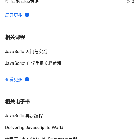
js 的 slice方法
2
5
js 闭包 原型
577
6
在IE下的JS编程需注意的内存释放问题
7
7
相关课程
JavaScript入门与实战
js 小技巧----复制
648
8
JavaScript 自学手册文档教程
Ajax学习-Javascript实例1
2
9
查看更多
How JavaScript Work.
637
10
相关电子书
JavaScript异步编程
Delivering Javascript to World