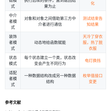
链模
执行后续的条件，直到返回结
化
式
果为止
中介
对象和对象之间借助第三方中
测试结束告
者模
介者进行通信
知结果
式
装饰
天冷了穿衣
者模
动态地给函数赋能
服，热了脱
式
衣服
状态
每个状态建立一个类，状态改
电灯换挡
模式
变会产生不同行为
适配
一种数据结构改成另一种数据
枚举值接口
者模
结构
变更
式
参考文献