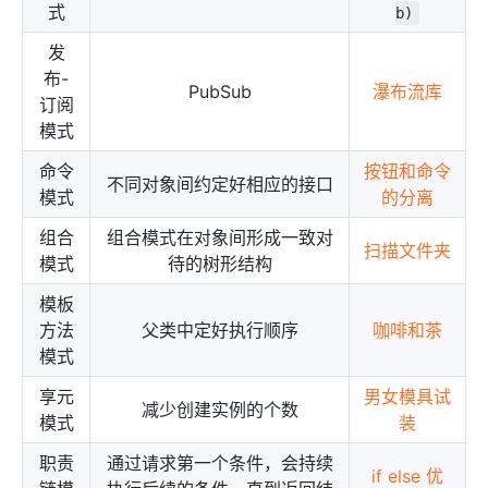
式
b)
发
布-
PubSub
瀑布流库
订阅
模式
命令
按钮和命令
不同对象间约定好相应的接口
模式
的分离
组合
组合模式在对象间形成一致对
扫描文件夹
模式
待的树形结构
模板
方法
父类中定好执行顺序
咖啡和茶
模式
享元
男女模具试
减少创建实例的个数
模式
装
职责
通过请求第一个条件，会持续
if else 优