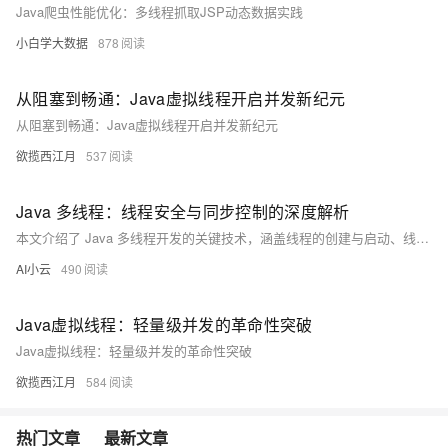
Java爬虫性能优化：多线程抓取JSP动态数据实践
小白学大数据
878
从阻塞到畅通：Java虚拟线程开启并发新纪元
从阻塞到畅通：Java虚拟线程开启并发新纪元
欲揽西江月
537
Java 多线程：线程安全与同步控制的深度解析
本文介绍了 Java 多线程开发的关键技术，涵盖线程的创建与启动、线程安全问题及其解决方案，包括 synchronized 关键字、原子类和线程间通信机制。通过示例代码讲解了多线程编程中的常见问题与优化方法，帮助开发者提升程序性能与稳定性。
AI小云
490
Java虚拟线程：轻量级并发的革命性突破
Java虚拟线程：轻量级并发的革命性突破
欲揽西江月
584
热门文章
最新文章