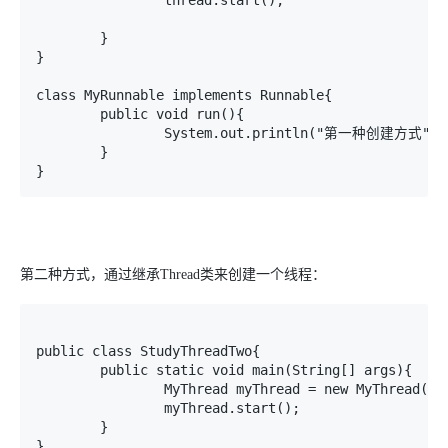
		thread.start();

	}

}

class MyRunnable implements Runnable{

	public void run(){

		System.out.println("第一种创建方式");

	}

第二种方式，通过继承
Thread
类来创建一个线程：
public class StudyThreadTwo{

	public static void main(String[] args){

		MyThread myThread = new MyThread();

		myThread.start();

	}

}
