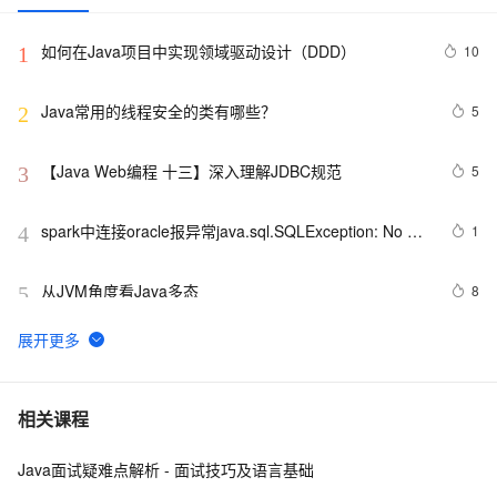
如何在Java项目中实现领域驱动设计（DDD）
10
1
Java常用的线程安全的类有哪些？
5
2
【Java Web编程 十三】深入理解JDBC规范
5
3
spark中连接oracle报异常java.sql.SQLException: No 
1
4
suitable driver
从JVM角度看Java多态
8
5
WebKit  上的JS直接使用Java Bean
578
6
Java 图书管理系统详解
7
7
相关课程
Java面试疑难点解析 - 面试技巧及语言基础
Java线程：新特征-原子量
719
8