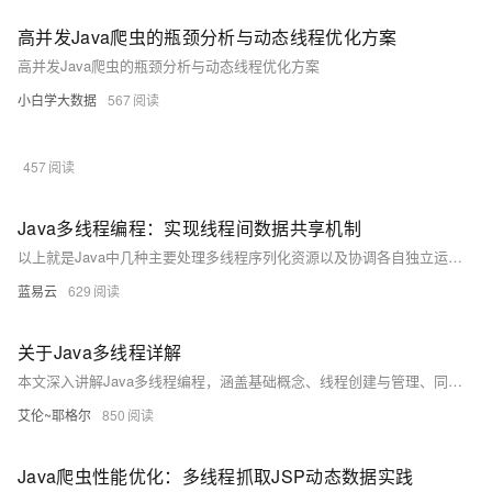
高并发Java爬虫的瓶颈分析与动态线程优化方案
高并发Java爬虫的瓶颈分析与动态线程优化方案
小白学大数据
567
457
Java多线程编程：实现线程间数据共享机制
以上就是Java中几种主要处理多线程序列化资源以及协调各自独立运行但需相互配合以完成任务threads 的技术手段与策略。正确应用上述技术将大大增强你程序稳定性与效率同时也降低bug出现率因此深刻理解每项技术背后理论至关重要.
蓝易云
629
关于Java多线程详解
本文深入讲解Java多线程编程，涵盖基础概念、线程创建与管理、同步机制、并发工具类、线程池、线程安全集合、实战案例及常见问题解决方案，助你掌握高性能并发编程技巧，应对多线程开发中的挑战。
艾伦~耶格尔
850
Java爬虫性能优化：多线程抓取JSP动态数据实践