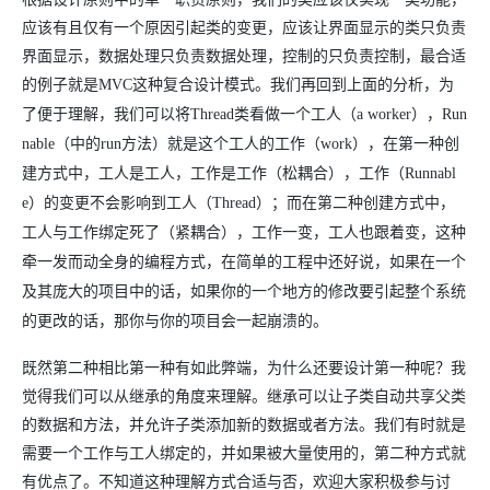
应该有且仅有一个原因引起类的变更，应该让界面显示的类只负责
界面显示，数据处理只负责数据处理，控制的只负责控制，最合适
的例子就是
MVC
这种复合设计模式。我们再回到上面的分析，为
了便于理解，我们可以将
Thread
类看做一个工人（
a worker
），
Run
nable
（中的
run
方法）就是这个工人的工作（
work
），在第一种创
建方式中，工人是工人，工作是工作（松耦合），工作（
Runnabl
e
）的变更不会影响到工人（
Thread
）；而在第二种创建方式中，
工人与工作绑定死了（紧耦合），工作一变，工人也跟着变，这种
牵一发而动全身的编程方式，在简单的工程中还好说，如果在一个
及其庞大的项目中的话，如果你的一个地方的修改要引起整个系统
的更改的话，那你与你的项目会一起崩溃的。
既然第二种相比第一种有如此弊端，为什么还要设计第一种呢？我
觉得我们可以从继承的角度来理解。继承可以让子类自动共享父类
的数据和方法，并允许子类添加新的数据或者方法。我们有时就是
需要一个工作与工人绑定的，并如果被大量使用的，第二种方式就
有优点了。不知道这种理解方式合适与否，欢迎大家积极参与讨