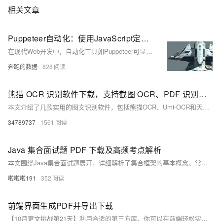
相关文章
Puppeteer自动化：使用JavaScript定制PDF下载
在现代Web开发中，自动化工具如Puppeteer可显著提升效率并减少重复工作。Puppeteer是一款强大的Node.js库，能够控制无头Chrome或Chromium浏览器，适用于网页快照生成、数据抓取及自动化测试等任务。本文通过示例展示了如何使用Puppeteer自动化生成定制化的PDF文件，并介绍了如何通过配置代理IP、设置user-agent和cookie等技术增强自动化过程的灵活性与稳定性。具体步骤包括安装Puppeteer、配置代理IP、设置user-agent和cookie等，最终生成符合需求的PDF文件。此技术可应用于报表生成、发票打印等多种场景。
奔跑的数据
828
熊猫 OCR 识别软件下载，支持截图 OCR、PDF 识别、多语言翻译的免费全能工具，熊猫OCR识别
本文介绍了几款实用的图文识别软件，包括熊猫OCR、Umi-OCR和天若OCR_本地版。熊猫OCR功能强大，支持多窗口操作、AI找图找色、OCR识别等；Umi-OCR免费且高效，具备截图OCR、批量处理等功能；天若OCR界面简洁，适合快速文字识别。文章还提供了下载链接及软件特点、界面展示等内容，便于用户根据需求选择合适的工具。
34789737
1561
Java 集合面试题 PDF 下载及高频考点解析
本文围绕Java集合面试题展开，详细解析了集合框架的基本概念、常见集合类的特点与应用场景。内容涵盖`ArrayList`与`LinkedList`的区别、`HashSet`与`TreeSet`的对比、`HashMap`与`ConcurrentHashMap`的线程安全性分析等。通过技术方案与应用实例，帮助读者深入理解集合类的特性和使用场景，提升解决实际开发问题的能力。文末附带资源链接，供进一步学习参考。
啦啦啦191
352
前端界面生成PDF并导出下载
【10月更文挑战第21天】利用合适的第三方库，你可以在前端轻松实现界面生成 PDF 并导出下载的功能，为用户提供更方便的文档分享和保存方式。你还可以根据具体的需求进一步优化和定制生成的 PDF 文件，以满足不同的业务场景要求。