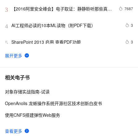
【2016阿里安全峰会】电子取证：静静聆听那些真相
7687
3
【附PDF下载】
AI工程师必读的10本ML读物（附PDF下载）
3
4
SharePoint 2013 启用 查看PDF功能
3
5
Vue 结合html2canvas和jsPDF实现html页面转pdf 
2
6
跟着Nature学作图：R语言ggplot2散点栅格化能够减小输
8
7
相关电子书
出pdf的文件大小
对象存储实战指南-试读
csdn 《程序员》杂志2011年第4期.pdf 下载链接。
2
8
OpenAnolis 龙蜥操作系统开源社区技术创新白皮书
使用CodeBuddy实现批量转换PPT、Excel、Word为PDF
3
9
使用CNFS搭建弹性Web服务
文件工具
卸载Adobe Reader！一款免费、好用、轻量的PDF阅读
3
10
查看更多
器