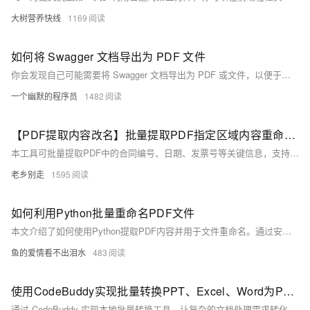
大树营养快线
1169
如何将 Swagger 文档导出为 PDF 文件
你会发现自己可能需要将 Swagger 文档导出为 PDF 或文件，以便于共享和存档。在这篇博文中，我们将指导你完成将 Swagger 文档导出为 PDF 格式的过程。
一个幽默的程序员
1482
【PDF提取内容改名】批量提取PDF指定区域内容重命名PDF文件，PDF自动提取内容命名的方案和详细步骤
本工具可批量提取PDF中的合同编号、日期、发票号等关键信息，支持PDF自定义区域提取并自动重命名文件，适用于合同管理、发票处理、文档归档和数据录入场景。基于iTextSharp库实现，提供完整代码示例与百度、腾讯网盘下载链接，助力高效处理PDF文档。
老乡别走
1595
如何利用Python批量重命名PDF文件
本文介绍了如何使用Python提取PDF内容并用于文件重命名。通过安装Python环境、PyCharm编译器及Jupyter Notebook，结合tabula库实现PDF数据读取与处理，并提供代码示例与参考文献。
鱼的爱情看不出泪水
483
使用CodeBuddy实现批量转换PPT、Excel、Word为PDF文件工具
通过 CodeBuddy 实现本地批量转换工具，让复杂的文档处理需求转化为 “需求描述→代码生成→一键运行” 的极简流程，真正实现 “技术为效率服务” 的目标。感兴趣的快来体验下把