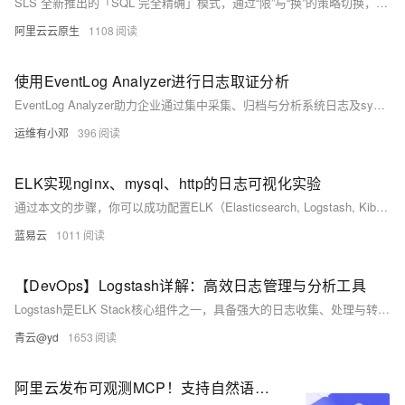
SLS 全新推出的「SQL 完全精确」模式，通过“限”与“换”的策略切换，在快速分析与精确计算之间实现平衡，满足用户对于超大数据规模分析结果精确的刚性需求。标志着其在超大规模日志数据分析领域再次迈出了重要的一步。
阿里云云原生
1108
使用EventLog Analyzer进行日志取证分析
EventLog Analyzer助力企业通过集中采集、归档与分析系统日志及syslog，快速构建“数字犯罪现场”，精准追溯安全事件根源。其强大搜索功能可秒级定位入侵时间、人员与路径，生成合规与取证报表，确保日志安全防篡改，大幅提升调查效率，为执法提供有力证据支持。
运维有小邓
396
ELK实现nginx、mysql、http的日志可视化实验
通过本文的步骤，你可以成功配置ELK（Elasticsearch, Logstash, Kibana）来实现nginx、mysql和http日志的可视化。通过Kibana，你可以直观地查看和分析日志数据，从而更好地监控和管理系统。希望这些步骤能帮助你在实际项目中有效地利用ELK来处理日志数据。
蓝易云
1011
【DevOps】Logstash详解：高效日志管理与分析工具
Logstash是ELK Stack核心组件之一，具备强大的日志收集、处理与转发能力。它支持多种数据来源，提供灵活的过滤、转换机制，并可通过插件扩展功能，广泛应用于系统日志分析、性能优化及安全合规等领域，是现代日志管理的关键工具。
青云@yd
1653
阿里云发布可观测MCP！支持自然语言查询和分析多模态日志