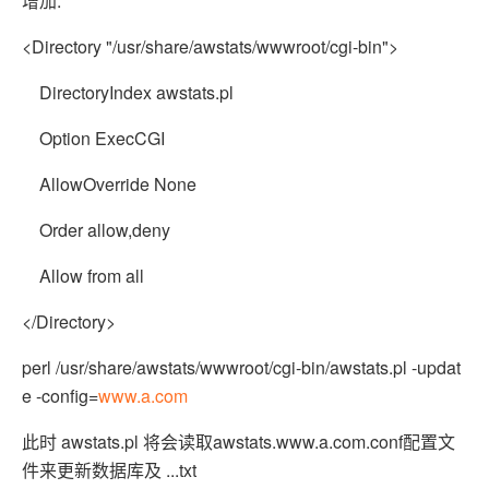
增加:
<Directory "/usr/share/awstats/wwwroot/cgi-bin">
DirectoryIndex awstats.pl
Option ExecCGI
AllowOverride None
Order allow,deny
Allow from all
</Directory>
perl /usr/share/awstats/wwwroot/cgi-bin/awstats.pl -updat
e -config=
www.a.com
此时 awstats.pl 将会读取awstats.www.a.com.conf配置文
件来更新数据库及 ...txt