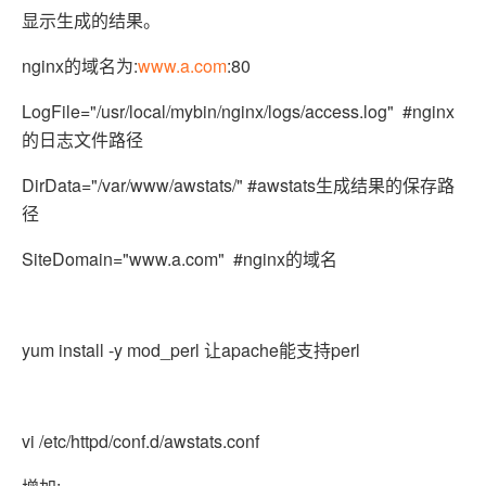
显示生成的结果。
nginx的域名为:
www.a.com
:80
LogFile="/usr/local/mybin/nginx/logs/access.log" #nginx
的日志文件路径
DirData="/var/www/awstats/" #awstats生成结果的保存路
径
SiteDomain="www.a.com" #nginx的域名
yum install -y mod_perl 让apache能支持perl
vi /etc/httpd/conf.d/awstats.conf