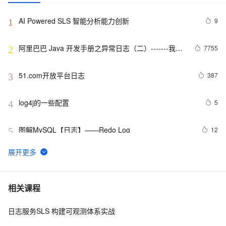
AI Powered SLS 智能分析能力创新
9
1
阿里巴巴 Java 开发手册之异常日志（二）-------我的
7755
2
经验
51.com开放平台日志
387
3
log4j的一些配置
5
4
图解MySQL【日志】——Redo Log
12
5
Log4J 漏洞复现+漏洞靶场
8
6
python 技术篇-logging模块的日志定期清理设置，自动清
6
7
相关课程
理上个月的日志实例演示
日志服务SLS 构建可观测体系实战
SLS新版告警入门-旧版告警升级
7
8