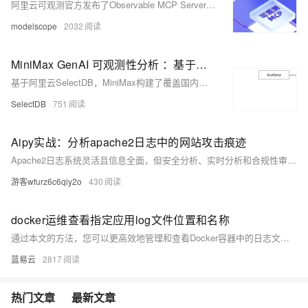
阿里云可观测官方发布了Observable MCP Server，提供了一系列访问阿里云可观测各产品的工具能力，包含阿里云日志服务SLS、阿里云应用实时监控服务ARMS等，支持用户通过自然语言形式查询
modelscope
2032
MiniMax GenAI 可观测性分析 ：基于阿里云 SelectDB 构建 PB 级别日志系统
基于阿里云SelectDB，MiniMax构建了覆盖国内及海外业务的日志可观测中台，总体数据规模超过数PB，日均新增日志写入量达数百TB。系统在P95分位查询场景下的响应时间小于3秒，峰值时刻实现了超过10GB/s的读写吞吐。通过存算分离、高压缩比算法和单副本热缓存等技术手段，MiniMax在优化性能的同时显著降低了建设成本，计算资源用量降低40%，热数据存储用量降低50%，为未来业务的高速发展和技术演进奠定了坚实基础。
SelectDB
751
Aipy实战：分析apache2日志中的网站攻击痕迹
Apache2日志系统灵活且信息全面，但安全分析、实时分析和合规性审计存在较高技术门槛。为降低难度，可借助AI工具如aipy高效分析日志，快速发现攻击痕迹并提供反制措施。通过结合AI与学习技术知识，新手运维人员能更轻松掌握复杂日志分析任务，提升工作效率与技能水平。
游客wfurz6c6qiy2o
430
docker运维查看指定应用log文件位置和名称
通过本文的方法，您可以更高效地管理和查看Docker容器中的日志文件，确保应用运行状态可控和可监测。
蓝易云
2817
热门文章
最新文章