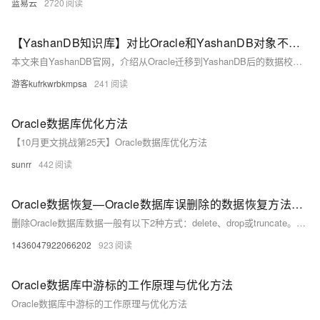
蓝易云
2720
【YashanDB知识库】对比Oracle和YashanDB对象不一致的方法
本文来自YashanDB官网，介绍从Oracle迁移到YashanDB后的数据校验方法。通过YMP工具迁移数据后，可使用其内置校验功能，或采用本文提供的复杂对比思路：将Oracle的DBA_*数据字典视图保存为用户表，借助YMP同步至YashanDB，再利用SQL查询两数据库间的差异。具体包括视图、存储过程、索引和约束等对象的对比方法，提供详细SQL示例以供参考和修改。
游客kufrkwrbkmpsa
241
Oracle数据库优化方法
【10月更文挑战第25天】Oracle数据库优化方法
sunrr
442
Oracle数据恢复—Oracle数据库误删除的数据恢复方法探讨
删除Oracle数据库数据一般有以下2种方式：delete、drop或truncate。下面针对这2种删除oracle数据库数据的方式探讨一下oracle数据库数据恢复方法（不考虑全库备份和利用归档日志）。
1436047922066202
923
Oracle数据库中游标的工作原理与优化方法
Oracle数据库中游标的工作原理与优化方法