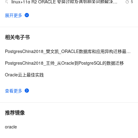
linux+11g R2 ORACLE 安装过程及遇到相关问题解决方
5
5
案
Oracle中的单行函数
6
6
Oracle X
相关电子书
635
7
KJMSDP
V
i
e
w
:
X
PostgresChina2018_樊文凯_ORACLE数据库和应用异构迁移最佳实践
Oracle 要慌了！华为终于开源了自家的 Huawei JDK
12
8
PostgresChina2018_王帅_从Oracle到PostgreSQL的数据迁移
——毕昇 JDK！
Oracle云上最佳实践
ORACLE 常用脚本（1）
628
9
查看更多
Migrate database from single instance to Oracle RAC
1
10
推荐镜像
oracle