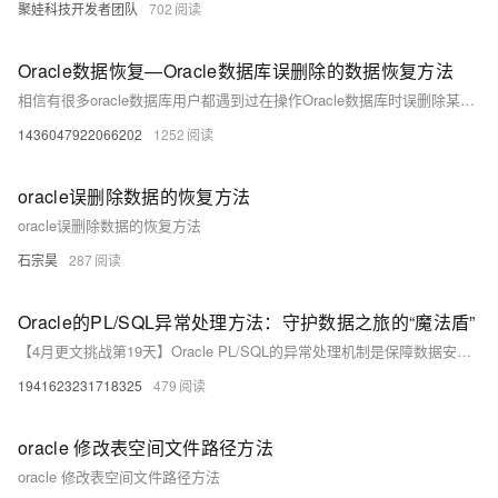
聚娃科技开发者团队
702
Oracle数据恢复—Oracle数据库误删除的数据恢复方法
相信有很多oracle数据库用户都遇到过在操作Oracle数据库时误删除某些重要数据的情况，这个时候如果数据库没有备份且数据十分重要的，怎么才能恢复误删除的数据呢？北亚企安数据恢复工程师下面简单介绍几个误删除Oracle数据库数据的恢复方法。
1436047922066202
1252
oracle误删除数据的恢复方法
oracle误删除数据的恢复方法
石宗昊
287
Oracle的PL/SQL异常处理方法：守护数据之旅的“魔法盾”
【4月更文挑战第19天】Oracle PL/SQL的异常处理机制是保障数据安全的关键。通过预定义异常（如`NO_DATA_FOUND`）和自定义异常，开发者能优雅地管理错误。异常在子程序中抛出后会向上传播，直到被捕获，提供了一种集中处理错误的方式。理解和善用异常处理，如同手持“魔法盾”，确保程序在面对如除数为零、违反约束等挑战时，能有效保护数据的完整性和程序的稳定性。
1941623231718325
479
oracle 修改表空间文件路径方法
oracle 修改表空间文件路径方法