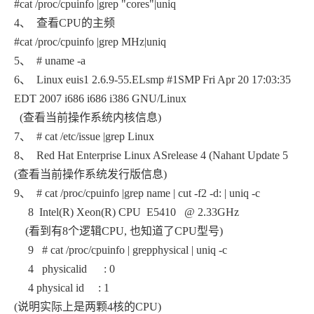
#cat /proc/cpuinfo |grep "cores"|uniq
4、 查看CPU的主频
#cat /proc/cpuinfo |grep MHz|uniq
5、 # uname -a
6、 Linux euis1 2.6.9-55.ELsmp #1SMP Fri Apr 20 17:03:35
EDT 2007 i686 i686 i386 GNU/Linux
(查看当前操作系统内核信息)
7、 # cat /etc/issue |grep Linux
8、 Red Hat Enterprise Linux ASrelease 4 (Nahant Update 5
(查看当前操作系统发行版信息)
9、 # cat /proc/cpuinfo |grep name | cut -f2 -d: | uniq -c
8 Intel(R) Xeon(R) CPU E5410 @ 2.33GHz
(看到有8个逻辑CPU, 也知道了CPU型号)
9 # cat /proc/cpuinfo | grepphysical | uniq -c
4 physicalid : 0
4 physical id : 1
(说明实际上是两颗4核的CPU)