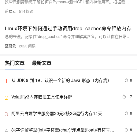
这些示例帮助您了解如何在Python中测量CPU和内存使用率。根据需要，可以进一步完善这些示例，例如可视化结果或限制程序在特定范围内的资源占用。
蓝易云
514
Linux环境下如何通过手动调用drop_caches命令释放内存
总的来说，记录住“drop_caches” 命令并理解其含义，可以让你在日常使用Linux的过程中更加娴熟和自如。
蓝易云
2023
热门文章
最新文章
从 JDK 9 到 19，认识一个新的 Java 形态（内存篇）
8
1
Volatility3内存取证工具使用详解
17
2
阿里云白嫖学生服务器30元2核2G运行内存14天
8
3
8k字详解整型(int)/字符型(char)/浮点型(float)/有符号
8
4