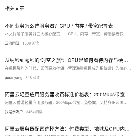
相关文章
不同业务怎么选服务器？CPU / 内存 / 带宽配置表
本文详解了服务器三大核心配置——CPU、内存、带宽，帮助读者快速理解服务器性能原理。结合不同业务场景，如个人博客、电商、数据库、直播等，提供配置选择建议，并强调合理搭配的重要性，避免资源浪费或瓶颈限制。内容实用，适合初学者和业务选型参考。
云流雨洄
1508
从纳秒到毫秒的“时空之旅”：CPU是如何看待内存与硬盘的？
在数据爆炸的时代，如何高效存储与管理海量数据成为系统设计的核心挑战。本文从计算机存储体系结构出发，解析B+树、LSM树与Kafka日志结构在不同数据库中的应用与优化策略，帮助你深入理解高性能存储背后的原理。
poemyang
348
阿里云轻量应用服务器收费标准价格表：200Mbps带宽、CPU内存及存储配置详解
阿里云香港轻量应用服务器，200Mbps带宽，免备案，支持多IP及国际线路，月租25元起，年付享8.5折优惠，适用于网站、应用等多种场景。
我是暴发户
3464
阿里云服务器配置选择方法：付费类型、地域及CPU内存配置全解析