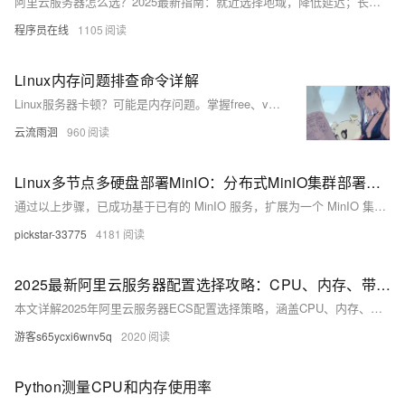
阿里云服务器怎么选？2025最新指南：就近选择地域，降低延迟；长期使用选包年包月，短期灵活选按量付费；企业选2核4G5M仅199元/年，个人选2核2G3M低至99元/年，高性价比爆款推荐，轻松上云。
程序员在线
1105
Linux内存问题排查命令详解
Linux服务器卡顿？可能是内存问题。掌握free、vmstat、sar三大命令，快速排查内存使用情况。free查看实时内存，vmstat诊断系统整体性能瓶颈，sar实现长期监控，三者结合，高效定位并解决内存问题。
云流雨洄
960
Linux多节点多硬盘部署MinIO：分布式MinIO集群部署指南搭建高可用架构实践
通过以上步骤，已成功基于已有的 MinIO 服务，扩展为一个 MinIO 集群。该集群具有高可用性和容错性，适合生产环境使用。如果有任何问题，请检查日志或参考MinIO 官方文档。作者联系方式vx：2743642415。
pickstar-33775
4181
2025最新阿里云服务器配置选择攻略：CPU、内存、带宽与系统盘全解析
本文详解2025年阿里云服务器ECS配置选择策略，涵盖CPU、内存、带宽与系统盘推荐，助你根据业务需求精准选型，提升性能与性价比。
游客s65ycxi6wnv5q
2020
Python测量CPU和内存使用率