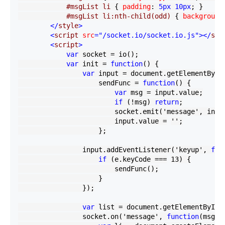
            #msgList li 
{
 padding
:
 5px 10px
;
}
            #msgList li:nth-child(odd) 
{
 background
</
style
>
<
script 
src
="/socket.io/socket.io.js"
></
scr
<
script
>
var
 socket 
=
 io();

var
 init 
=
function
() {

var
 input 
=
 document.getElementById
                    sendFunc 
=
function
() {

var
 msg 
=
 input.value;

if
 (
!
msg) 
return
;

                        socket.emit(
'
message
'
, inpu
                        input.value 
=
''
;

                    };

                input.addEventListener(
'
keyup
'
, 
fun
if
 (e.keyCode 
===
13
) {

                        sendFunc();

                    }

                });

var
 list 
=
 document.getElementById(
                socket.on(
'
message
'
, 
function
(msg) {