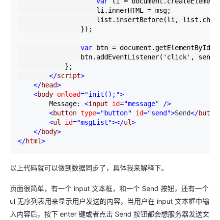
var
 li 
=
 document.createElement
                    li.innerHTML 
=
 msg;

                    list.insertBefore(li, list.chil
                });

var
 btn 
=
 document.getElementById(
'
                btn.addEventListener(
'
click
'
, sendFu
            };

</
script
>
</
head
>
<
body 
onload
="init();"
>
        Message: 
<
input 
id
="message"
/>
<
button 
type
="button"
 id
="send"
>
Send
</
butto
<
ul 
id
="msgList"
></
ul
>
</
body
>
</
html
>
以上代码就可以做到数据同步了，具体我来解释下。
页面很简单，有一个 input 文本框，和一个 Send 按钮，还有一个
ul 无序列表用来显示用户发送的内容，当用户在 input 文本框中输
入内容后，按下 enter 键或者点击 Send 按钮都会想服务器发送文