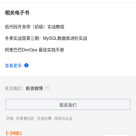
Android即时通讯设计——腾讯IM接入和WebSocket接
13
7
相关电子书
入
低代码开发师（初级）实战教程
基于websocket的实时通告功能，推送在线用户，新登录
7
8
用户
冬季实战营第三期：MySQL数据库进阶实战
Server-Sent Events 和 WebSocket 之间有什么区别
10
9
阿里巴巴DevOps 最佳实践手册
在Spring Boot中实现基于WebSocket的实时通信
3
10
查看更多
关注我们：
新浪微博
联系我们
文档
|
开发者社区
|
天池大赛
|
培训与认证