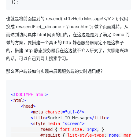
});
也就是将前面提到的 res.end('<h1>Hello Message!</h1>’); 代码
换成 res.sendFile(__dirname + ‘/index.html'); 做个页面跳转，从
而达到访问具体 html 网页的目的，在这边是是为了满足 Demo 而
做的方案，要搭建一个真正的 http 静态服务器肯定不是这样子
的，搭建 http 静态服务器我在这边就不介入研究了，大家刚兴趣
的话，可以自己到网上搜索学习。
那么客户端该如何实现来展现服务端的实时通讯呢？
<!
DOCTYPE html
>
<
html
>
<
head
>
<
meta 
charset
="utf-8"
>
<
title
>
Socket.IO Message
</
title
>
<
style 
media
="screen"
>
            #send 
{
 font-size
:
 14px
;
}
            #msgList 
{
 list-style-type
:
 none
;
 margi