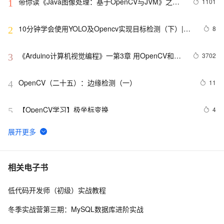
带你读《Java图像处理：基于OpenCV与JVM》之
1101
1
一：基于JavaVM的OpenCV
10分钟学会使用YOLO及Opencv实现目标检测（下）|附
8
2
源码
《Arduino计算机视觉编程》一第3章 用OpenCV和
3702
3
Arduino进行数据采集3.1　图像和视频采集
OpenCV（二十五）：边缘检测（一）
11
4
【OpenCV学习】极坐标变换
4
5
OpenCV（四十六）：特征点匹配
1
6
cv2.error: OpenCV(4.5.2) : -1 : error: (-5:Bad 
6
7
相关电子书
argument) in function ‘rectangle‘
低代码开发师（初级）实战教程
OpenCV_05 形态学操作：连通性+腐蚀和膨胀+开闭运算
3
8
+礼帽和黑帽
冬季实战营第三期：MySQL数据库进阶实战
OpenCV Python threshold阈值功能
4
9