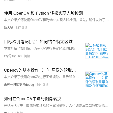
使用 OpenCV 和 Python 轻松实现人脸检测
本文介绍如何使用OpenCV和Python实现人脸检测。首先，确保安装了OpenCV库并加载预训练的Haar特征模型。接着，通过读取图像或视频帧，将其转换为灰度图并使用`detectMultiScale`方法进行人脸检测。检测到的人脸用矩形框标出并显示。优化方法包括调整参数、多尺度检测及使用更先进模型。人脸检测是计算机视觉的基础技术，具有广泛应用前景。
站大爷
837
目标检测笔记(六)：如何结合特定区域进行目标检测（基于OpenCV的人脸检测实例）
本文介绍了如何使用OpenCV进行特定区域的目标检测，包括人脸检测实例，展示了两种实现方法和相应的代码。
zzy的aly
635
Opencv的基本操作（一）图像的读取显示存储及几何图形的绘制
本文介绍了使用OpenCV进行图像读取、显示和存储的基本操作，以及如何绘制直线、圆形、矩形和文本等几何图形的方法。
杀死一只知更鸟debug
594
如何在OpenCV中进行图像转换
在OpenCV中，图像转换涉及颜色空间变换、大小调整及类型转换等操作。常用函数如`cvtColor`可实现BGR到RGB、灰度图或HSV的转换；`resize`则用于调整图像分辨率。此外，通过`astype`或`convertScaleAbs`可改变图像数据类型。对于复杂的几何变换，如仿射或透视变换，则可利用`warpAffine`和`warpPerspective`函数实现。这些技术为图像处理提供了强大的工具。
WK
746