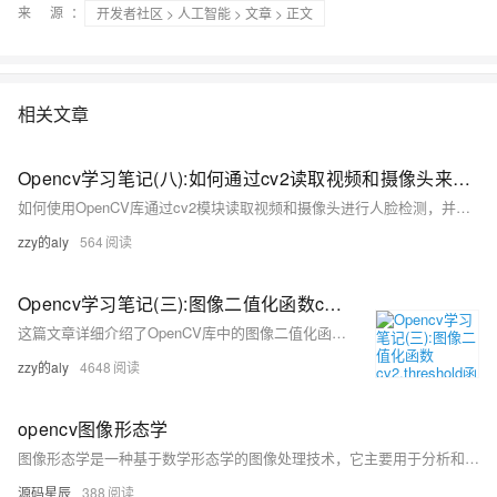
来 源：
开发者社区
>
人工智能
>
文章
> 正文
相关文章
Opencv学习笔记(八):如何通过cv2读取视频和摄像头来进行人脸检测(jetson nano)
如何使用OpenCV库通过cv2模块读取视频和摄像头进行人脸检测，并提供了相应的代码示例。
zzy的aly
564
Opencv学习笔记(三):图像二值化函数cv2.threshold函数详解
这篇文章详细介绍了OpenCV库中的图像二值化函数`cv2.threshold`，包括二值化的概念、常见的阈值类型、函数的参数说明以及通过代码实例展示了如何应用该函数进行图像二值化处理，并展示了运行结果。
zzy的aly
4648
opencv图像形态学
图像形态学是一种基于数学形态学的图像处理技术，它主要用于分析和修改图像的形状和结构。
源码星辰
388