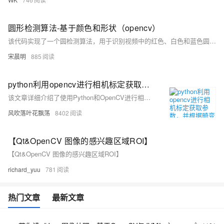
圆形检测算法-基于颜色和形状（opencv）
该代码实现了一个圆检测算法，用于识别视频中的红色、白色和蓝色圆形。通过将图像从RGB转换为HSV颜色空间，并设置对应颜色的阈值范围，提取出目标颜色的区域。接着对这些区域进行轮廓提取和面积筛选，使用霍夫圆变换检测圆形，并在原图上绘制检测结果。
宋晨明
885
python利用opencv进行相机标定获取参数，并根据畸变参数修正图像附有全部代码（流畅无痛版）
该文章详细介绍了使用Python和OpenCV进行相机标定以获取畸变参数，并提供了修正图像畸变的全部代码，包括生成棋盘图、拍摄标定图像、标定过程和畸变矫正等步骤。
风吹落叶花飘荡
8402
【Qt&OpenCV 图像的感兴趣区域ROI】
【Qt&OpenCV 图像的感兴趣区域ROI】
richard_yuu
781
热门文章
最新文章