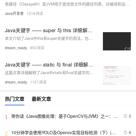
类路径（Classpath）是JVM用于查找类文件的路径列表，对编译和运行Java程序至关重要。编译时通过`javac -classpath`指定，运行时通过`java -classpath`指定。IDE如Eclipse和IntelliJ IDEA也提供界面管理类路径。确保编译和运行时类路径一致，特别是外部库和项目内部类的路径设置。
Java开发者
1218
Java关键字 —— super 与 this 详细解释！一看就懂 有代码实例运行！
本文介绍了Java中this和super关键字的用法，包括在构造方法中使用this来区分参数和成员变量、使用super调用父类构造方法和方法，以及它们在同一个方法中同时使用的场景。
dream_ready
850
Java关键字 —— static 与 final 详细解释！一看就懂 有代码实例运行！
这篇文章详细解释了Java中static和final关键字的用法，包括它们修饰类、方法、变量和代码块时的行为，并通过代码示例展示了它们的具体应用。
dream_ready
1157
热门文章
最新文章
带你读《Java图像处理：基于OpenCV与JVM》之一：基
2
1
于JavaVM的OpenCV
10分钟学会使用YOLO及Opencv实现目标检测（下）|附
6
2