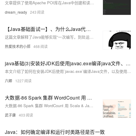
文章提供了使用Apache POI库在Java中创建和读取Excel文件的详细代码示例，包括写入数据到Excel和从Excel读取数据的方法。
dream_ready
243
【Java基础面试一】、为什么Java代码可以实现一次编写、到处运行？
这篇文章解释了Java能够实现“一次编写，到处运行”的原因，主要归功于Java虚拟机（JVM），它能够在不同平台上将Java源代码编译成的字节码转换成对应平台的机器码，实现跨平台运行。
热爱技术的小郑
468
java基础(3)安装好JDK后使用javac.exe编译java文件、java.exe运行编译好的类
本文介绍了如何在安装JDK后使用`javac.exe`编译Java文件，以及使用`java.exe`运行编译好的类文件。涵盖了JDK的安装、环境变量配置、编写Java程序、使用命令行编译和运行程序的步骤，并提供了解决中文乱码的方法。
六卿
1227
大数据-86 Spark 集群 WordCount 用 Scala & Java 调用Spark 编译并打包上传运行 梦开始的地方
大数据-86 Spark 集群 WordCount 用 Scala & Java 调用Spark 编译并打包上传运行 梦开始的地方
武子康
403
Java：如何确定编译和运行时类路径是否一致