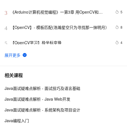
源码
《Arduino计算机视觉编程》一第3章 用OpenCV和
5
3
Arduino进行数据采集3.1　图像和视频采集
【OpenCV】- 模板匹配(浩瀚星空只为寻找那一抹明月）
8
4
【OpenCV学习】极坐标变换
4
5
OpenCV（四十六）：特征点匹配
5
6
OpenCV（二十五）：边缘检测（一）
11
7
相关课程
Java面试疑难点解析 - 面试技巧及语言基础
cv2.error: OpenCV(4.5.2) : -1 : error: (-5:Bad 
3
8
argument) in function ‘rectangle‘
Java面试疑难点解析 - Java Web开发
OpenCV_05 形态学操作：连通性+腐蚀和膨胀+开闭运算
1
9
Java面试疑难点解析 - 系统架构及项目设计
+礼帽和黑帽
OpenCV Python threshold阈值功能
5
10
Java编程入门