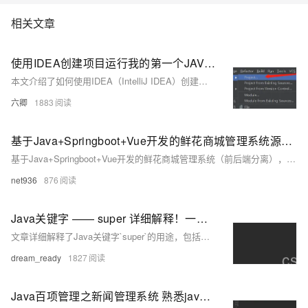
相关文章
使用IDEA创建项目运行我的第一个JAVA文件输出Helloword
本文介绍了如何使用IDEA（IntelliJ IDEA）创建一个新的Java项目，并运行一个简单的Java程序输出"Hello Word"。文章详细展示了创建项目的步骤，包括选择JDK版本、设置项目名称和路径、创建包和类，以及编写和运行代码。最后，还展示了如何通过IDEA的运行功能来执行程序并查看输出结果。
六卿
1883
基于Java+Springboot+Vue开发的鲜花商城管理系统源码+运行
基于Java+Springboot+Vue开发的鲜花商城管理系统（前后端分离），这是一项为大学生课程设计作业而开发的项目。该系统旨在帮助大学生学习并掌握Java编程技能，同时锻炼他们的项目设计与开发能力。通过学习基于Java的鲜花商城管理系统项目，大学生可以在实践中学习和提升自己的能力，为以后的职业发展打下坚实基础。技术学习共同进步
net936
876
Java关键字 —— super 详细解释！一看就懂 有代码实例运行！
文章详细解释了Java关键字`super`的用途，包括访问父类的成员变量、调用父类的构造方法和方法，并提供了相应的代码实例。
dream_ready
1827
Java百项管理之新闻管理系统 熟悉java语法——大学生作业 有源码！！！可运行！！！