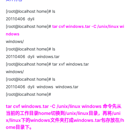
[root@localhost home]# ls
20110406 dyli
[root@localhost home]#
tar cvf windows.tar -C /unix/linux wi
ndows
windows/
[root@localhost home]# ls
20110406 dyli windows.tar
[root@localhost home]# tar xvf windows.tar
windows/
[root@localhost home]# ls
20110406 dyli windows windows.tar
[root@localhost home]#
tar cvf windows.tar -C /unix/linux windows 命令先从
当前的工作目录home切换到/unix/linux目录，再将/uni
x/linux下的windows文件夹打成windows.tar包存放在/h
ome目录下。