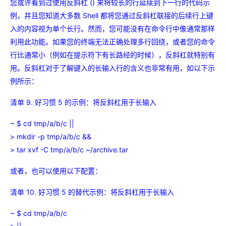
您或许看到过使用反斜杠 () 来将较长的行延续到下一行的代码示
例，并且您知道大多数 Shell 都将您通过反斜杠联接的后续行上键
入的内容视为单个长行。然而，您可能没有在命令行中像通常那样
利用此功能。如果您的终端无法正确处理多行回绕，或者您的命令
行比通常小（例如在提示符下有长路经的时候），反斜杠就特别有
用。反斜杠对于了解键入的长输入行的含义也非常有用，如以下示
例所示：
清单 9. 好习惯 5 的示例：将反斜杠用于长输入
~ $ cd tmp/a/b/c ||
> mkdir -p tmp/a/b/c &&
> tar xvf -C tmp/a/b/c ~/archive.tar
或者，也可以使用以下配置：
清单 10. 好习惯 5 的替代示例：将反斜杠用于长输入
~ $ cd tmp/a/b/c