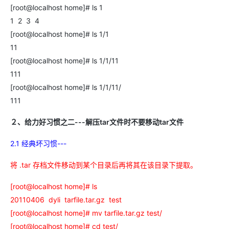
工
据
[root@localhost home]# ls 1
发
智
标
者
1 2 3 4
能
注
生
平
[root@localhost home]# ls 1/1
态
台
机
11
解
PAI
器
决
[root@localhost home]# ls 1/1/11
学
AI Native 的
方
习
111
案
[root@localhost home]# ls 1/1/11/
AI
111
大模型解决方
开
案
发
２、给力好习惯之二---解压tar文件时不要移动tar文件
和
快
10
多
与
AI
2.1 经典坏习惯---
速
分
模
AI
应
部
钟
态
智
用
将 .tar 存档文件移动到某个目录后再将其在该目录下提取。
署
微
数
能
解
Dify，
调：
据
体
决
[root@localhost home]# ls
高
让
信
进
方
效
0.6B
息
行
20110406 dyli tarfile.tar.gz test
案
搭
模
提
实
[root@localhost home]# mv tarfile.tar.gz test/
建
型
取
时
[root@localhost home]# cd test/