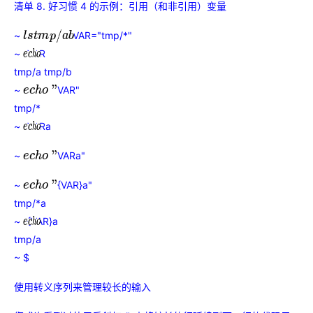
清单 8. 好习惯 4 的示例：引用（和非引用）变量
~
VAR="tmp/*"
l
s
t
m
p
/
a
b
~
VAR
e
c
h
o
tmp/a tmp/b
~
VAR"
e
c
h
o
"
tmp/*
~
VARa
e
c
h
o
~
VARa"
e
c
h
o
"
~
{VAR}a"
e
c
h
o
"
tmp/*a
~
{VAR}a
e
c
h
o
tmp/a
~ $
使用转义序列来管理较长的输入