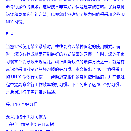
存储
服
频
与
询
全
营
认
管
势
务 (IDaaS)
伙伴
企
赋能
园
里
程
云
发
子
大
大
存
云
Max
K3
伙
专
部
命令行操作的技术，这些技术非常好，但是通常被忽略。了解常见
务
生
销
合
证
JAVA
理
身
公
OpenClaw
计划
出
合作
招
模
云
安全
序
计
大
书
官
模
储
聚
网络与CDN
大模型服务与应用平台
伴
家
HOT
NEW
认
中
从图文生成到
成
成
错误和克服它们的方法，以便您能够确切了解为何值得采用这些 U
份
司
型
管理能力上
（繁
海
聘
OPC
算
赛
方
型
OSS
AI
技
全
证
推动算力普惠，释放
心
自
伙
实
注
线
花）
大
Salesforce
镜
NIX 习惯。
创
网络
轻
推
严
安全
术
大
稳定、安全、高
能
AI
助
智能体时代全能旗舰模型
Kimi 最新旗舰模
管理和优化成本
伴
名
册
会
国际版订
技
入
像
销
新
模
训
量
荐
选
产
服
多元化、高性能、安
环
广
服
弹
信
认
型
阅
术
MaxCompute
门
站
助
引言
可观测
练
应
返
售
权
HappyHorse-
Qwen3-
品
务
无
中间件
境
告
上
务
性
云
用
证
领
MaxFrame 提
学
力
营
用
现
益
1.1-
TTS-
数
生
影
伙
创
云
计
栖
分
友
先
供自动弹性内
习
计
Qwen3.7-
Deepseek-
上云与迁云
企
操
当您经常使用某个系统时，往往会陷入某种固定的使用模式。有
服
计
T2V
Flash
字
态
云
精选AI
数据库
在
作
短
迁
伴
我
算
大
合
盟
存功能
赛
划
Plus
v4-
业
作
务
划
证
伙
电
线
时，您没有养成以尽可能最好的方式做事的习惯。有时，您的不良
信
移
图文、视频一
合
会
作
天
稳
合
信
要
pro
企业出海
增
至高百万元 Token
系
器
书
伴
脑
AI
推荐新用户得奖励，单订单
服
大数据计算
让文字生成流
离线语音
作
计
域
定
习惯甚至会导致出现混乱。纠正此类缺点的最佳方法之一，就是有
作
Milvus 弹性
息
反
值
统
管
用
快速构建应用程序和网站，
OCR
代
务
随时随地安全接
能看、能想、能动手的多模
活
AI
最
计
划
可
伸缩功能新
意识地采用抵制这些坏习惯的好习惯。本文提出了 10 个值得采用
Token
产
服
政企业务
计
公
馈
云
理
量
文字
维
旗舰 MoE 大模型
媒体服务
动
观
建
划
靠
佳
WordPress
增节点支持
Plan
品
务
工
云
工
服
加
识别
服
的 UNIX 命令行习惯——帮助您克服许多常见使用怪癖，并在该过
划
短
告
全
测
站
范围
实
HappyHorse-
Cosyvoi
模
生
台
单
数
开
务
速
务
信
更
我
企业服务与云通信
云
景
云
安
程中提高命令行工作效率的好习惯。下面列出了这 10 个好习惯，
0 代码专业建
Ubuntu
Qwen3-
1.1-
V3-
型
态
发
服
践
据
物
（原
计
服
要
存
全
无
多
官
VL-
GLM-
之后对进行了更详细的描述。
I2V
Flash
订
伙
AI 原生数据
票
务
库
SSL
划
Tuya
务
高校专属算力普惠，学生认
建
储
域名与网站
合
Red
影
网
AI
企
支
Plus
5.2
安
阅
伴
库服务发布
查
魔
RDS
证
物联
云
新老同享
议
合
规
国内短信简单易
Hat
生
公
短
短
业
持
采用 10 个好习惯
计
工
Agent 数据
验
全
书）
网平
搭
全托管，含MySQL、Postgr
上
图生视频，流
高表现力
作
终端用户计算
态
告
剧/
信
划
作
网关
成
我
免
视觉 Coding、空间感
1M上下文，专为长
台阿
分
SUSE
实现全站HTTPS，
春
云
计
合
ModelSco
漫
天
专
台
要采用的十个好习惯为：
NEW
合
要
里云
析
人
长
晚
健
费
原
划
Serverless
作
剧
气
区
作
云原生数据
Qwen3.8-Max 
投
版
师
工
Qoder
康
1.在单个命令中创建目录树。
生
计
试
VPN
魔搭
AI助力短剧
Wan2.7-
Fun-
预
建
伙
库 PolarDB
云
诉
数
报
智
状
数
开发工具
面向真实软件的智能
划
服