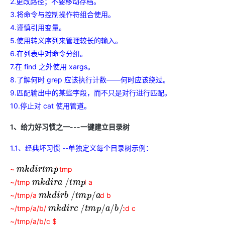
2.更改路径；不要移动存档。
ModelScope
用
T2V
ASR
报
蓝
千
伴
Agentic
上
站
据
告
能
态
据
SSL
务
AI
查
3.将命令与控制操作符组合使用。
凌
问
培
Database 发
奥
库
平
Salesforce
小
Qoder
库
证
迁移与运维管理
实
办
询
解
OA
研
办
训
布
运
合
文戏情感细腻
支持中英
4.谨慎引用变量。
台
On
CN
PolarDB
高
书
践
程
公
决
究
公，
与
之
作
PAI
Alibaba
专有云
基于千问大模型等，
100%兼容MyS
5.使用转义序列来管理较长的输入。
校
快
序
电
AI智能应用
方
报
限
认
旅
计
堡
Cloud
创
大
递
合
子
6.在列表中对命令分组。
案
告
时
证
模
划
垒
Consulting
新
一站式AI开发、训练和推
云
容
物
智
合
云
免
型
作
大
AI
大模
与
限
7.在 find 之外使用 xargs。
机
Partner 合
中
原
器
流
能
同
查
栖
费
云
白
量
模
模
应
型原
作计划
心
云
8.了解何时 grep 应该执行计数——何时应该绕过。
生
服
查
客
询
战
试
网
防
皮
积
板
云
解
型
用
生应
大
务
畅
询
9.匹配输出中的某些字段，而不只是对行进行匹配。
服
合
略
用
络
火
书
AI
分
建
工
析
数
Kubernetes
服
构
用
捷
作
参
自动承接线索
新
合
墙
10.停止对 cat 使用管道。
大
加
站
开
DNS
据
版
通
务
建
伙
考
老
作
模
倍
物
企
计
ACK
覆盖公网/内网、递归/权威
主
Qoder
千
伴
同
定
计
型
1、给力好习惯之一---一键建立目录树
NEW
Tableau
算
业
提供一站式管理容
云
AI
机
问
HOT
享
制
划
科
销
你的AI工作搭子，
订阅
大
服
登
应
上
安
办
活
建
研
售
最高领取价值200元试用
千
大
1.1、经典坏习惯 --单独定义每个目录树示例：
数
务
录
的
Salesforce
全
公
用
面向真实软件
站
合
与
万
动
AI空
问
模
据
MaxCompute
合
中
On
NEW
作
AI
服
小
中课
AI
型
~
cd tmp
m
k
d
i
r
t
m
p
开
面向分析的企业级Sa
作
国
模
Alibaba
万
产
务
智
堂在
平
服
AI
发
AI
~/tmp
cd a
伙
m
k
d
i
r
a
/
t
m
p
板
Cloud ISV
有
一站式A
品
生
AI
线直
台-
务
ERP
生
治
看
应
伴
小
合作计划
无
~/tmp/a
cd b
m
k
d
i
r
b
/
t
m
p
/
a
免
态
建
播课
Token
平
产
理
见
管
程
用
界
伶
费
合
站
CRM
堂
Plan
台
~/tmp/a/b/
cd c
m
k
d
i
r
c
/
t
m
p
/
a
/
b
/
力
平
新
理
序
鹊
试
作
及
低
（旗
百
NEW
先
台
成
力
~/tmp/a/b/c $
后