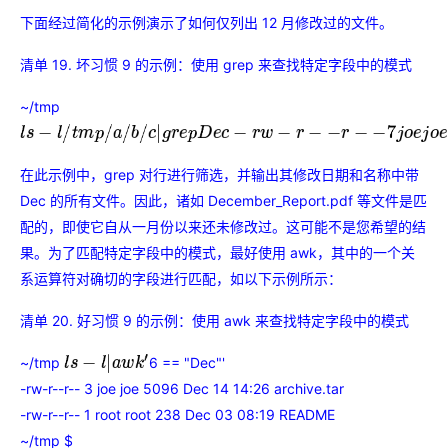
下面经过简化的示例演示了如何仅列出 12 月修改过的文件。
清单 19. 坏习惯 9 的示例：使用 grep 来查找特定字段中的模式
~/tmp
l
s
−
l
/
t
m
p
/
a
/
b
/
c
|
g
r
e
p
D
e
c
−
r
w
−
r
−
−
r
−
−
7
j
o
e
j
o
e
12043
J
a
n
27
20
:
36
D
e
c
在此示例中，grep 对行进行筛选，并输出其修改日期和名称中带
Dec 的所有文件。因此，诸如 December_Report.pdf 等文件是匹
配的，即使它自从一月份以来还未修改过。这可能不是您希望的结
果。为了匹配特定字段中的模式，最好使用 awk，其中的一个关
系运算符对确切的字段进行匹配，如以下示例所示：
清单 20. 好习惯 9 的示例：使用 awk 来查找特定字段中的模式
~/tmp
6 == "Dec"'
l
s
−
l
|
a
w
k
′
-rw-r--r-- 3 joe joe 5096 Dec 14 14:26 archive.tar
-rw-r--r-- 1 root root 238 Dec 03 08:19 README
~/tmp $