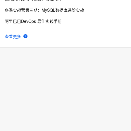
8
冬季实战营第三期：MySQL数据库进阶实战
Unix EM乱码问题
11
9
阿里巴巴DevOps 最佳实践手册
Unix整理笔记——高级工具——里程碑M9
4
10
查看更多