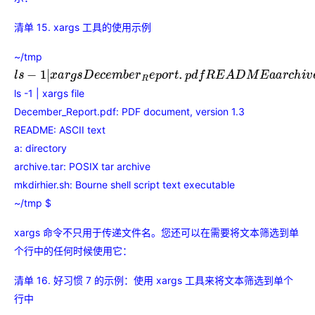
清单 15. xargs 工具的使用示例
~/tmp
l
s
−
1
|
x
a
r
g
s
D
e
c
e
m
b
e
r
R
e
p
o
r
t
.
p
d
f
R
E
A
D
M
E
a
a
r
c
h
i
v
e
.
t
a
r
m
k
d
i
r
h
i
e
r
.
s
h
ls -1 | xargs file
December_Report.pdf: PDF document, version 1.3
README: ASCII text
a: directory
archive.tar: POSIX tar archive
mkdirhier.sh: Bourne shell script text executable
~/tmp $
xargs 命令不只用于传递文件名。您还可以在需要将文本筛选到单
个行中的任何时候使用它：
清单 16. 好习惯 7 的示例：使用 xargs 工具来将文本筛选到单个
行中