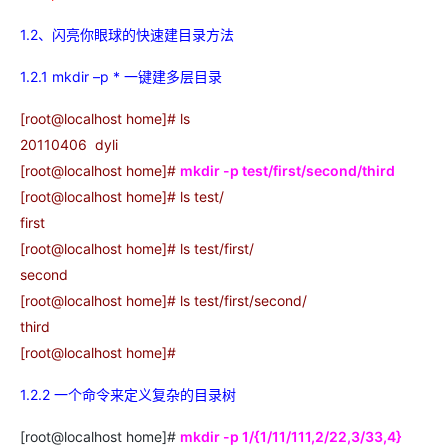
OA
企业级人与Ag
用
计
至
舰
炼-
服
锋
DataWorks
量
定
为
台
办
智能客服
划
15
1亿+ 大模型 tokens 和 
版）
应
个人版上线、团队版降价；千
务
先锋实践拓展 
制
Data Agent 驱动的一站式
1.2、闪亮你眼球的快速建目录方法
服
公
秒
元/
用
金
小
市
系
悟
大
务
140+云
月
模
融
千
飞
云
程
1.2.1 mkdir –p * 一键建多层目录
场
生
统
模
产
版
伙
送.CN域名，送备案
模
问
天
防
序
型
态
云端极速 AI 
品
力
AI
丰富多元化的应用模
发
伴
火
财
[root@localhost home]# ls
服
免
Night
解
时
平
APP
布
墙
税
务
20110406 dyli
费
Plan
刻
AI
台-
大
开发
时
决
云原生的云上边界网络安全
管
平
试
支
应
模
模
[root@localhost home]#
mkdir -p test/first/second/third
刻
方
理
服
台
客
用
建
持
用
型
型
所见，即是所
[root@localhost home]# ls test/
案
务
百
户
站
Qwen
产品新客免费试用，最长1
体
服
400
生
炼
first
案
大
系
3.8-
验
务
电
AI
态
-
例
模
统
大
Max
平
[root@localhost home]# ls test/first/
话
实
伙
全
型
模
台
行
NEW
在线体验全尺寸、多种模态
训
second
伴
妙
型
百
业
广
夜间 5 折，Qwen/Me
营
自
[root@localhost home]# ls test/first/second/
多模态内
ACA
炼-
生
告
Happy
从基础到进阶，
然
third
认
智
态
营
系
语
证
能
解
销
列
[root@localhost home]#
言
体
体
决
大
处
验
方
模
灵活可视化地构建企业级
1.2.2 一个命令来定义复杂的目录树
理
案
助力企业全员 AI 认知与能
型
人
新一代 AI 视频生成模型
数
[root@localhost home]#
mkdir -p 1/{1/11/111,2/22,3/33,4}
开