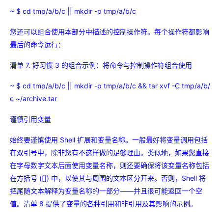
~ $ cd tmp/a/b/c || mkdir -p tmp/a/b/c
您还可以组合使用本部分中描述的控制操作符。每个操作符都影响
最后的命令运行：
清单 7. 好习惯 3 的组合示例：将命令与控制操作符组合使用
~ $ cd tmp/a/b/c || mkdir -p tmp/a/b/c && tar xvf -C tmp/a/b/
c ~/archive.tar
谨慎引用变量
始终要谨慎使用 Shell 扩展和变量名称。一般最好将变量调用包括
在双引号中，除非您有不这样做的足够理由。类似地，如果您直接
在字母数字文本后面使用变量名称，则还要确保将该变量名称包括
在方括号 ([]) 中，以使其与周围的文本区分开来。否则，Shell 将
把尾随文本解释为变量名称的一部分——并且很可能返回一个空
值。清单 8 提供了变量的各种引用和非引用及其影响的示例。