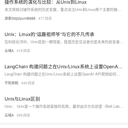
操作系统的演化与比较：从Unix到Linux
本文将探讨操作系统的历史发展，重点关注Unix和Linux两个主要的操作系统分支。通过分析它们的起源、设计哲学、技术特点以及在现代计算中的影响，我们可以更好地理解操作系统在计算机科学中的核心地位及其未来发展趋势。
游客5fdji2pvmf8888
477
Unix：Linux的“逗趣祖师爷”与它的不凡传承
在科技长河中，Unix犹如一颗恒星，既是历史见证者也是未来的启发者。1969年，因程序员肯·汤普森想在他的PDP-7上玩“Space Travel”游戏，意外创造了Unix，以简洁优雅的代码改变了操作系统的世界。进入90年代，林纳斯·托瓦兹受Unix启发，开发了开源免费的Linux，像是Unix调皮的孙子，不仅继承其精髓还增添了开放共享的精神。Unix与Linux之间的传承，就像是智者与追蝶孩童的故事，充满了岁月的智慧与新生的活力，提醒我们科技传奇往往源于不起眼的小事。下次使用Linux时，不妨会心一笑吧！
云域A
418
LangChain 构建问题之在Unix/Linux系统上设置OpenAI API密钥如何解决
LangChain 构建问题之在Unix/Linux系统上设置OpenAI API密钥如何解决
不吃核桃
449
Unix与Linux区别
Unix： Unix是一个操作系统家族的名称，最早由贝尔实验室（Bell Labs）的肖像电机公司（AT&T）开发。最早的Unix版本是在1969年创建的。 Linux： Linux是由芬兰计算机科学家Linus Torvalds在1991年创建的。它是作为一个免费、开放源代码的Unix克隆而开始的。
云域A
399