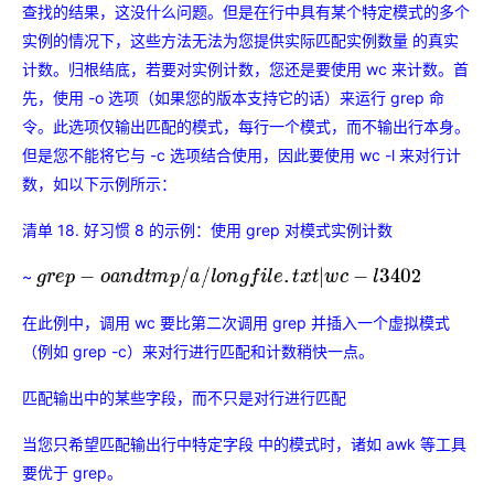
查找的结果，这没什么问题。但是在行中具有某个特定模式的多个
实例的情况下，这些方法无法为您提供实际匹配实例数量 的真实
计数。归根结底，若要对实例计数，您还是要使用 wc 来计数。首
先，使用 -o 选项（如果您的版本支持它的话）来运行 grep 命
令。此选项仅输出匹配的模式，每行一个模式，而不输出行本身。
但是您不能将它与 -c 选项结合使用，因此要使用 wc -l 来对行计
数，如以下示例所示：
清单 18. 好习惯 8 的示例：使用 grep 对模式实例计数
~
g
r
e
p
−
o
a
n
d
t
m
p
/
a
/
l
o
n
g
f
i
l
e
.
t
x
t
|
w
c
−
l
3402
在此例中，调用 wc 要比第二次调用 grep 并插入一个虚拟模式
（例如 grep -c）来对行进行匹配和计数稍快一点。
匹配输出中的某些字段，而不只是对行进行匹配
当您只希望匹配输出行中特定字段 中的模式时，诸如 awk 等工具
要优于 grep。