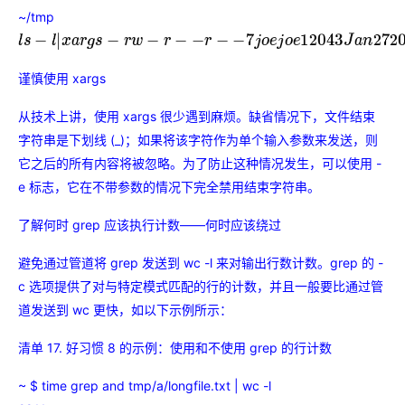
~/tmp
l
s
−
l
|
x
a
r
g
s
−
r
w
−
r
−
−
r
−
−
7
j
o
e
j
o
e
12043
J
a
n
27
20
:
36
D
e
c
e
m
b
e
r
R
e
p
o
r
t
.
谨慎使用 xargs
从技术上讲，使用 xargs 很少遇到麻烦。缺省情况下，文件结束
字符串是下划线 (_)；如果将该字符作为单个输入参数来发送，则
它之后的所有内容将被忽略。为了防止这种情况发生，可以使用 -
e 标志，它在不带参数的情况下完全禁用结束字符串。
了解何时 grep 应该执行计数——何时应该绕过
避免通过管道将 grep 发送到 wc -l 来对输出行数计数。grep 的 -
c 选项提供了对与特定模式匹配的行的计数，并且一般要比通过管
道发送到 wc 更快，如以下示例所示：
清单 17. 好习惯 8 的示例：使用和不使用 grep 的行计数
~ $ time grep and tmp/a/longfile.txt | wc -l