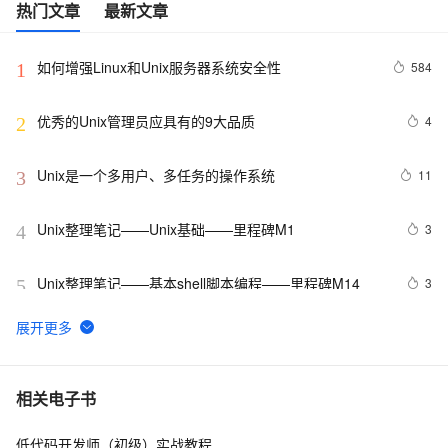
热门文章
最新文章
如何增强Linux和Unix服务器系统安全性
584
1
优秀的Unix管理员应具有的9大品质
4
2
Unix是一个多用户、多任务的操作系统
11
3
Unix整理笔记——Unix基础——里程碑M1
3
4
Unix整理笔记——基本shell脚本编程——里程碑M14
3
5
C与C++《精通Unix下C语言与项目实践》读书笔记（8）
4
6
unix网络编程str_cli使用epoll实现
4
7
相关电子书
低代码开发师（初级）实战教程
请使劲回答一个关于UNIX/Linux自动扩展stack的问题
724