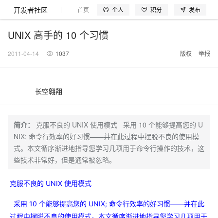
开发者社区
个人
积分
发布
首页
模型体验
探索云世界
问产品
动手实
UNIX 高手的 10 个习惯
2011-04-14
1037
版权
举报
大模型
产品
解决方案
权益
定价
云市场
伙伴
服务
了解阿里云
产品动态
精
精选解决方案
普
产
精
成
售
为
AI
价
数
成
企
天
AI
配
基
产
阿
市
创
专
服
开
加
长空翱翔
千问AI平台
大模型
阿里云 OPC
选
惠
品
选
为
前
什
特
格
据
为
业
池
场
置
础
品
里
场
新
业
务
发
入
创新助力计
千问办公，解锁你的工作
千问官方 MaaS 平台
睿译宝，AI翻译排
Qwen Audio：打造专属 AI 语音助手
为企业打
一句话生成原生可编辑精美 PPT 文稿
NEW
NEW
Qwen3.8-
产
上
定
商
销
咨
么
惠
计
与
产
增
大
景
报
软
伙
云
活
加
服
伙
者
我
划
企业级Agent产品，直接交付可用成果
Max 模型上
上传文档即自动完成翻译和格式还原
Qwen-Audio-3.0-Realtime 端到端实时语音角色扮演
输入一句话想法, 轻松生成专业的 PPT
品
云
价
城
售
询
选
算
API
品
值
赛
体
价
件
伴
认
动
速
务
伴
社
们
简介：
克服不良的 UNIX 使用模式 采用 10 个能够提高您的 U
线
至高可申
智
伙
择
器
伙
服
验
器
合
证
合
区
Agency Agents：拥有专属领域专家
GLM-5.2：长任务时代开源旗舰模型
即刻拥有 DeepSeek-V4-Pro
一键部
HOT
NIX; 命令行效率的好习惯——并在此过程中摆脱不良的使用模
大模型
启
精选产品
精选解决方案
大
普
在
域
云
2026
上
请百万元
数
伴
阿
伴
务
作
作
多领域专家智能体,一键组建 AI 虚拟交付团队
Open
真正可用的 1M 上下文,一次完成代码全链路开发
轻松解锁专属 DeepSeek-V4-Pro
一键购买专属联机服务器，轻松开启游戏
了解云产品的定价详情
AI
式。本文循序渐进地指导您学习几项用于命令行操作的技术，这
模
惠
线
名
服
阿里
云
据
AI
网
AI
Windows
域
Careers
Token 补
里
计
计
Search 向量
普
自助选配和估算价格
一站式生成采
人工智能与机器学习
AI
型
上
服
与
务
云峰
场
集
些技术非常好，但是通常被忽略。
Coding
站
算
名
分
产
企
大
博
云
HappyHorse 打造一站式影视创作平台
Hermes Agent，打造自进化智能体
5 分钟轻松部署
划
划
漫剧工坊：一站式动画创作平台
贴，五大
检索版支持
HOT
惠
服
云
务
网
器
会
景
宝塔
社
建
法
文本
图
语
智能编程，一键
销
品
业
模
文
云
视频检索
可视化编排打通从文字构思到成片全链路闭环
自主进化，持久记忆，越用越聪明
从聊天伙伴进化为能主动干活的本地数字员工
快速生产连贯的高质量长漫剧
权
手
权益加速
计算
互联网应用开发
务
官
站
ECS
组
Linux
商
会
设
大
伙
生
支
型
生成
片
音
克服不良的 UNIX 使用模式
Pipeline 功
益
阿里
阿
Al
上
价
机
平
方
合
标
招
提供智能易用的域名
安全可靠、弹性
OPC 成
赛
问
AI
伴
态
持
认
能
售
快速拥有专属 OpenClaw
Claude Code + GStack 打造工程团队
和
低代码高效构建企业门户网站
识
10 分钟搭建微信、支付宝小程序
云
里
MaaS
三
CentOS
至高享 1亿+免费 tok
大数据
台
力
购
容器
成
多
什
格
聘
答
电
集
计
证
功
采用 10 个能够提高您的 UNIX; 命令行效率的好习惯——并在此
MaaS
云
服务
让AI从“聊天伙伴”进化为能干活的“数字员工”
要
安装技能 GStack，拥有专属 AI 工程团队
以可视化方式快速构建移动和 PC 门户网站
备
高效部署网站，快速应用到小程序
后
视
别
百
荐
端
么
云
千
对
覆盖90
咨
本
优
商
成
划
Docker
应用身份服
产品
中
伙伴
素
案
校
阿
过程中摆脱不良的使用模式。本文循序渐进地指导您学习几项用于
现代化应用
炼
小
是
开
电
问
象
Qwen3.8-
Kimi-
云服务器38元/年起，超