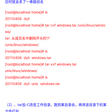
压时就会多了一串路径名
[root@localhost home]# ls
20110406 dyli
[root@localhost home]# tar cvf windows.tar /unix/linux/windo
ws/
tar: 从成员名中删除开头的“/”
/unix/linux/windows/
[root@localhost home]# ls
20110406 dyli windows.tar
[root@localhost home]# tar xvf windows.tar
unix/linux/windows/
[root@localhost home]# ls
20110406 dyli unix windows.tar
（2）、tar加-C改变工作目录，跑到某目录去，再将该目录下的某
文件打包