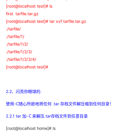
AI
媲
音
从文本、图片
[root@localhost test]# ls
应
美
视
用
235B
频
超
first tarfile.tar.gz
模
通
强
依托云原生高可用架构,实现
[root@localhost test]# tar xvf tarfile.tar.gz
型
话
辅
./tarfile/
10
助，
用1%尺寸在特定领
构建支持
分
Bolt.diy
./tarfile/1/
钟
即
一
构
./tarfile/1/2/
在
刻
步
建
./tarfile/1/2/3/
聊
拥
搞
大
./tarfile/1/2/3/4/
天
有
定
模
系
DeepSeek-
创
型
[root@localhost test]#
统
R1
意
应
中
满
建
用
增
血
站
的
加
版
安
通过自然语言
2.2、
闪亮你眼球的.
一
全
多种方案随心选，轻松解
个
防
使用-C随心所欲地将任何 .tar 存档文件解压缩到任何目录！
AI
护
助
体
2.2.1 tar 加-Ｃ来解压.tar存档文件到任意目录
手
系
在企业官网、通讯软件中为客
通过阿里
[root@localhost home]# ls