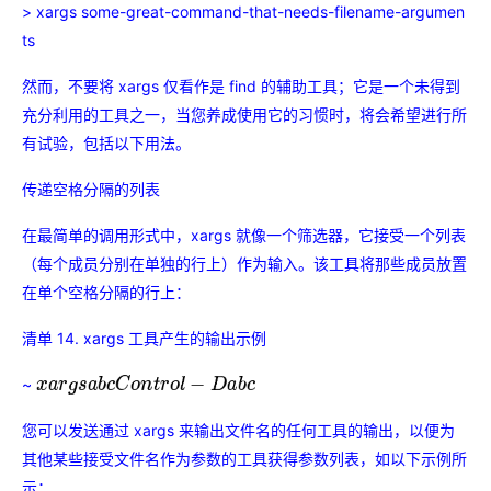
> xargs some-great-command-that-needs-filename-argumen
ts
然而，不要将 xargs 仅看作是 find 的辅助工具；它是一个未得到
充分利用的工具之一，当您养成使用它的习惯时，将会希望进行所
有试验，包括以下用法。
传递空格分隔的列表
在最简单的调用形式中，xargs 就像一个筛选器，它接受一个列表
（每个成员分别在单独的行上）作为输入。该工具将那些成员放置
在单个空格分隔的行上：
清单 14. xargs 工具产生的输出示例
~
x
a
r
g
s
a
b
c
C
o
n
t
r
o
l
−
D
a
b
c
您可以发送通过 xargs 来输出文件名的任何工具的输出，以便为
其他某些接受文件名作为参数的工具获得参数列表，如以下示例所
示：