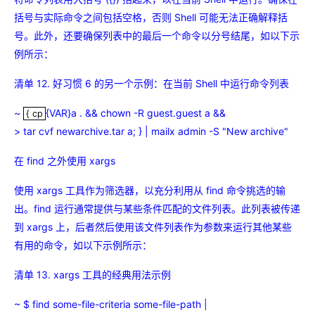
括号与实际命令之间包括空格，否则 Shell 可能无法正确解释括
号。此外，还要确保列表中的最后一个命令以分号结尾，如以下示
例所示：
清单 12. 好习惯 6 的另一个示例：在当前 Shell 中运行命令列表
~
{VAR}a . && chown -R guest.guest a &&
{ cp
{ cp
> tar cvf newarchive.tar a; } | mailx admin -S "New archive"
在 find 之外使用 xargs
使用 xargs 工具作为筛选器，以充分利用从 find 命令挑选的输
出。find 运行通常提供与某些条件匹配的文件列表。此列表被传递
到 xargs 上，后者然后使用该文件列表作为参数来运行其他某些
有用的命令，如以下示例所示：
清单 13. xargs 工具的经典用法示例
~ $ find some-file-criteria some-file-path |