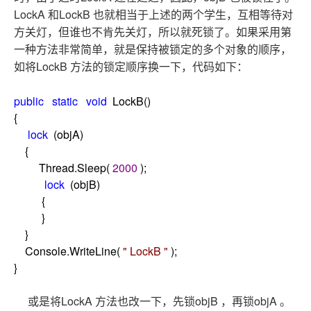
LockA
LockB
和
也就相当于上述的两个学生，互相等待对
方关灯，但谁也不肯先关灯，所以就死锁了。如果采用第
一种方法非常简单，就是保持被锁定的多个对象的顺序，
LockB
如将
方法的锁定顺序换一下，代码如下：
public
static
void
LockB()
{
lock
(objA)
{
Thread.Sleep(
2000
);
lock
(objB)
{
}
}
Console.WriteLine(
"
LockB
"
);
}
LockA
objB
objA
或是将
方法也改一下，先锁
，再锁
。