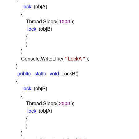
lock
(objA)
{
Thread.Sleep(
1000
);
lock
(objB)
{
}
}
Console.WriteLine(
"
LockA
"
);
}
public
static
void
LockB()
{
lock
(objB)
{
Thread.Sleep(
2000
);
lock
(objA)
{
}
}