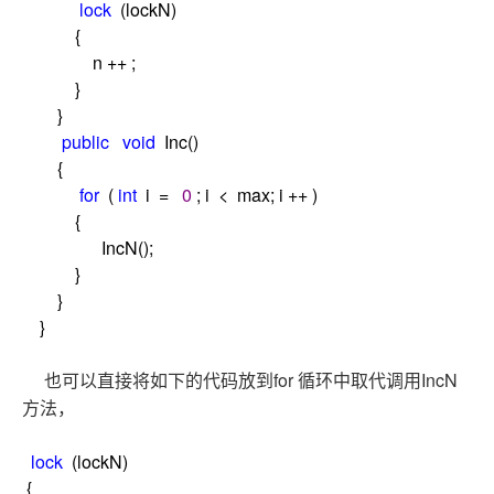
lock
(lockN)
{
n
++
;
}
}
public
void
Inc()
{
for
(
int
i
=
0
; i
<
max; i
++
)
{
IncN();
}
}
}
for
IncN
也可以直接将如下的代码放到
循环中取代调用
方法，
lock
(lockN)
{