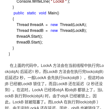
Console.WriteLine(
"
LockB
"
);
}
public
static
void
Main()
{
Thread threadA
=
new
Thread(LockA);
Thread threadB
=
new
Thread(LockB);
threadA.Start();
threadB.Start();
}
}
LockA
Lo
在上面的代码中，
方法会在当前线程中执行完
ck(objA)
1
LockB
lock(objB)
后延迟
秒，而
方法会在执行完
2
LockA
lock(objB
ob
后延迟
秒，一般
会先执行
），但这时
jB
LockB
LockB
2
已经被
锁住了，而且
还在延迟（
秒还没
LockA
objA
objB
L
到）。在这时，
已经将
和
都锁上了，当
ockB
lock(objA)
objA
执行到
时，由于
已经被锁上，因
LockB
LockA
lock(objB
此，
就被阻塞了。而
在执行到
）
LockA
objB
时，由于这时
还在延迟，因此，
也被锁住了。