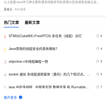
以上就是Java中几种主要处理多线程序列化资源以及协调各自独立运行但需相互配合以完成任务threads 的技术手段与策略。正确应用上述技术将大大增强你程序稳定性与效率同时也降低bug出现率因此深刻理解每项技术背后理论至关重要.
蓝易云
629
热门文章
最新文章
STM32CubeMX+FreeRTOS-多任务（线程）点灯
6
1
Java常用的线程安全的类有哪些？
4
2
objective-c中线程编程一例
5
3
socket 通信 多线程调用窗体（委托）的几个知识点，记
3
4
录在案，以备查阅
java 中的多线程   内部类实现 数据共享 和 Runnable实
7
5
现数据共享
解释一下为什么协程比线程更轻量级。
6
6