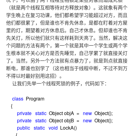
况下，可以由于两个线程互相锁定某些对象而造成死锁
（就是两个线程互相等待对方释放对象）。这就象有两个
学生晚上在复习功课，他们都希望学习能超过对方，而且
他们都很累了，但是谁也不肯先休息，是都在盯着对方屋
里的灯，期望着对方休息后。自己才休息。但却谁也不肯
先关灯，所以他们就只有这样耗到天亮了。当然，解决这
个问题的方法有两个，第一个就是其中一个学生或两个学
生根本就不关心对方是否先睡觉，自己学累了就直接关灯
了。当然，另外一个方法就有点暴力了，就是到点就直接
断电，那谁也别学了（这也相当于线程中断，不过不到万
不得以时最好别用这招）。
让我们先举一个线程死锁的例子，代码如下：
class
Program
{
private
static
Object objA
=
new
Object();
private
static
Object objB
=
new
Object();
public
static
void
LockA()
{