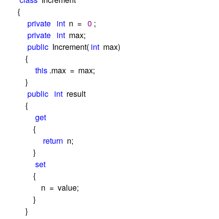
{
private
int
n
=
0
;
private
int
max;
public
Increment(
int
max)
{
this
.max
=
max;
}
public
int
result
{
get
{
return
n;
}
set
{
n
=
value;
}
}