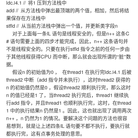
ldc.i4.1 //
1
将
压到方法栈中
add //
从方法栈中弹出最顶端的两个值，相加，然后将结
果保存在方法栈中
stfld //
n
从当前方法栈中弹出一个值，并更新类字段
IL
n++
C
对于上面每一条
语句是线程安全的，但是
这条
#
n++
语句需要上面的四步才能完成，因此，
这条语句并
stfld
不是线程安全的。只要在执行
指令之前的任何一步由
CPU
于其他线程获得
而中断，那么就会出现所谓的“脏”数
据。
n
0
thread1
ldc.i4.1
假设
的初始值为
，
在
在执行完
后被
thread2
add
thread2
中断（
指令并未执行），这时
获得的
n
0
thread2
的初始值仍然是
，假设
顺利执行完，那么这时
n
1
thread2
thread1
的值已经是
了，当
执行完后，
继续执
add
thread1
thread
行
指令，并且
也顺利执行完，这时，在
1
n
1
中的执行结果
仍然是
。因此，这也就出现了调用两次
n++
n
1
，
仍然为
的情况。要解决这个问题的方法也很容
IL
易想到，就是让上述四条
语句要不都不执行，要执行就
都执行完，这有点事务处理的意思。