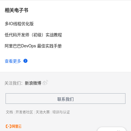
1、Linux多线程，基本概念
498
7
相关电子书
多IO线程优化版
linux多线程示例
7
8
低代码开发师（初级）实战教程
Python 多线程之threading介绍
8
9
阿里巴巴DevOps 最佳实践手册
win32 多线程基础
4
10
查看更多
关注我们：
新浪微博
联系我们
文档
|
开发者社区
|
天池大赛
|
培训与认证