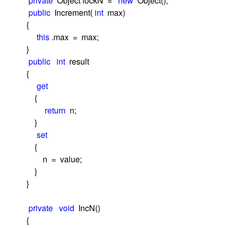
private
Object lockN
=
new
Object();
public
Increment(
int
max)
{
this
.max
=
max;
}
public
int
result
{
get
{
return
n;
}
set
{
n
=
value;
}
}
private
void
IncN()
{