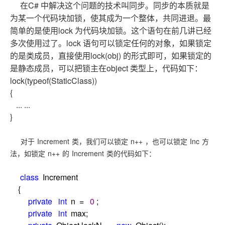
C#
在
中解决这个问题的技术叫同步。同步的本质就是
为某一个代码块加锁，使其成为一个整体，共同进退。最
lock
简单的是使用
为代码块加锁。这个语句在前几讲已经
lock
多次使用过了。
语句可以锁定任何的对象，如果锁定
lock(obj)
的是类成员，直接使用
的形式即可，如果锁定的
object
是静态成员，可以把锁主在
类型上，代码如下：
lock(typeof(StaticClass))
{
... ...
}
Increment
n++
Inc
对于
类，我们可以锁定
，也可以锁定
方
n++
Increment
法，如锁定
的
类的代码如下：
class
Increment
{
private
int
n
=
0
;
private
int
max;