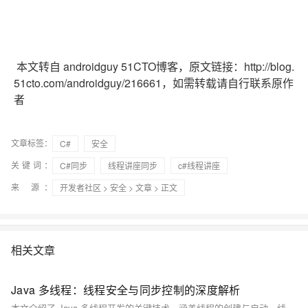
本文转自 androidguy 51CTO博客，原文链接：http://blog.
51cto.com/androidguy/216661，如需转载请自行联系原作
者
文章标签：
C#
安全
关键词：
C#同步
线程讲座同步
c#线程讲座
来 源：
开发者社区
>
安全
>
文章
> 正文
相关文章
Java 多线程：线程安全与同步控制的深度解析
本文介绍了 Java 多线程开发的关键技术，涵盖线程的创建与启动、线程安全问题及其解决方案，包括 synchronized 关键字、原子类和线程间通信机制。通过示例代码讲解了多线程编程中的常见问题与优化方法，帮助开发者提升程序性能与稳定性。