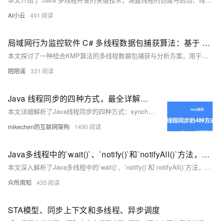
AI小云
491
局域网行为监控软件 C# 多线程数据包捕获算法：基于 KMP 模式匹配的内容分析优化方案探索
本文探讨了一种结合KMP算法的多线程数据包捕获与分析方案，用于局域网行为监控。通过C#实现，该系统可高效检测敏感内容、管理URL访问、分析协议及审计日志。实验表明，相较于传统算法，KMP在处理大规模网络流量时效率显著提升。未来可在算法优化、多模式匹配及机器学习等领域进一步研究。
陌陌谣
331
Java 线程同步的四种方式，最全详解，建议收藏！
本文详细解析了Java线程同步的四种方式：synchronized关键字、ReentrantLock、原子变量和ThreadLocal，通过实例代码和对比分析，帮助你深入理解线程同步机制。关注【mikechen的互联网架构】，10年+BAT架构经验倾囊相授。
mikechen的互联网架构
1490
Java多线程中的`wait()`、`notify()`和`notifyAll()`方法，探讨了它们在实现线程间通信和同步中的关键作用
本文深入解析了Java多线程中的`wait()`、`notify()`和`notifyAll()`方法，探讨了它们在实现线程间通信和同步中的关键作用。通过示例代码展示了如何正确使用这些方法，并分享了最佳实践，帮助开发者避免常见陷阱，提高多线程程序的稳定性和效率。
众所周知
435
STA模型、同步上下文和多线程、异步调度