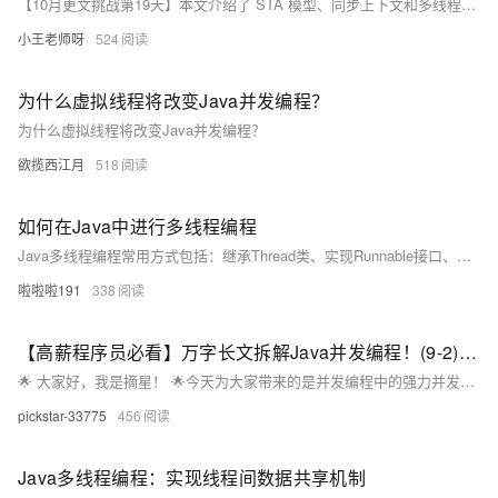
【10月更文挑战第19天】本文介绍了 STA 模型、同步上下文和多线程、异步调度的概念及其优缺点。STA 模型适用于单线程环境，确保资源访问的顺序性；同步上下文和多线程提高了程序的并发性和响应性，但增加了复杂性；异步调度提升了程序的响应性和资源利用率，但也带来了编程复杂性和错误处理的挑战。选择合适的模型需根据具体应用场景和需求进行权衡。
小王老师呀
524
为什么虚拟线程将改变Java并发编程？
为什么虚拟线程将改变Java并发编程？
欲揽西江月
518
如何在Java中进行多线程编程
Java多线程编程常用方式包括：继承Thread类、实现Runnable接口、Callable接口（可返回结果）及使用线程池。推荐线程池以提升性能，避免频繁创建线程。结合同步与通信机制，可有效管理并发任务。
啦啦啦191
338
【高薪程序员必看】万字长文拆解Java并发编程！(9-2)：并发工具-线程池
🌟 ​大家好，我是摘星！​ 🌟今天为大家带来的是并发编程中的强力并发工具-线程池，废话不多说让我们直接开始。
pickstar-33775
456
Java多线程编程：实现线程间数据共享机制