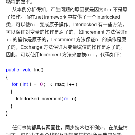
牺牲的效率。
n++
从本例分析得知，产生问题的原因就是因为
不是原
.net framework
Interlocked
子操作。而在
中提供了一个
n++
Interlocked
类，可以使
变成原子操作。
有一些方法，
Increment
n
可以保证对变量的操作是原子的，如
方法保证
++
Decrement
n--
的操作是原子的，
方法保证
的操作是原
Exchange
子的，
方法保证为变量赋值的操作是原子的。
Increment
n++
因此，可以使用
方法来替换
，代码如下：
public
void
Inc()
{
for
(
int
i
=
0
; i
<
max; i
++
)
{
Interlocked.Increment(
ref
n);
}
}
任何事物都具有两面性，同步技术也不例外，在某些情