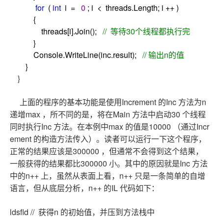
for
(
int
i
=
0
; i
<
threads.Length; i
++
)
{
threads[i].Join();
//
等待30个线程都执行完
}
Console.WriteLine(inc.result);
//
输出n的值
}
}
Increment
Inc
n
上面的程序的基本功能是使用
的
方法为
max
Main
30
递增
，所不同的是，将在
方法中启动
个线程
Inc
max
10000
Incr
同时执行
方法。在本例中
的值是
（通过
ement
的构造方法传入）。读者可以运行一下这个程序，
300000
正常的结果应该是
，但通常不会得到这个结果，
300000
Inc
一般获得的结果都比
小。其中的原因就是
方法
n++
n++
中的
上，虽然从表面上看，
只是一条简单的自增
n++
IL
语言，但从底层分析，
的
代码如下：
ldsfld //
n
获得
的初始值，并压到方法栈中