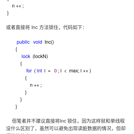
n
++
;
}
Inc
或者直接将
方法锁住，代码如下：
public
void
Inc()
{
lock
(lockN)
{
for
(
int
i
=
0
; i
<
max; i
++
)
{
n
++
;
}
}
}
Inc
但笔者并不建议直接将
锁住，因为这样就和单线程
没什么区别了，虽然可以避免出现读脏数据的情况，但却