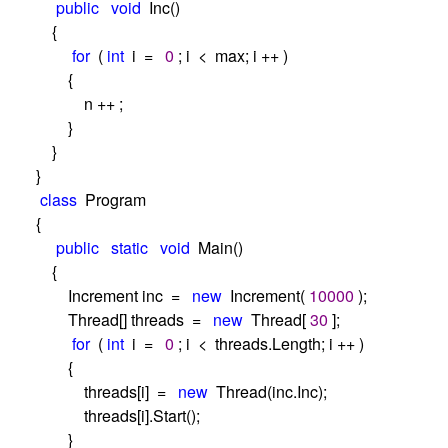
public
void
Inc()
{
for
(
int
i
=
0
; i
<
max; i
++
)
{
n
++
;
}
}
}
class
Program
{
public
static
void
Main()
{
Increment inc
=
new
Increment(
10000
);
Thread[] threads
=
new
Thread[
30
];
for
(
int
i
=
0
; i
<
threads.Length; i
++
)
{
threads[i]
=
new
Thread(inc.Inc);
threads[i].Start();
}