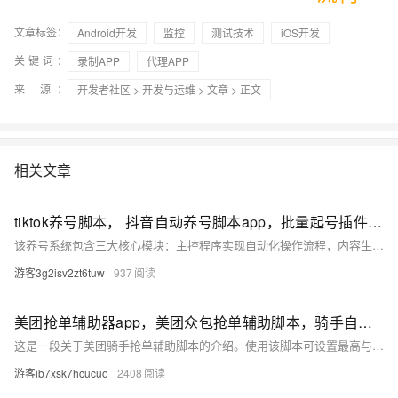
文章标签：
Android开发
监控
测试技术
iOS开发
关键词：
录制APP
代理APP
来 源：
开发者社区
>
开发与运维
>
文章
> 正文
相关文章
tiktok养号脚本， 抖音自动养号脚本app，批量起号插件脚本
该养号系统包含三大核心模块：主控程序实现自动化操作流程，内容生成器创建自然语言内容
游客3g2isv2zt6tuw
937
美团抢单辅助器app，美团众包抢单辅助脚本，骑手自动抢高价单插件
这是一段关于美团骑手抢单辅助脚本的介绍。使用该脚本可设置最高与最低价格、延迟时间等参数，通过自动化检测和抢单功能帮助骑手提高收入。
游客ib7xsk7hcucuo
2408