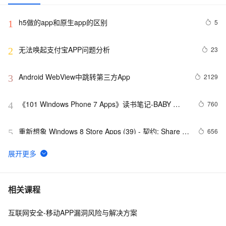
h5做的app和原生app的区别
5
1
无法唤起支付宝APP问题分析
23
2
Android WebView中跳转第三方App
2129
3
《101 Windows Phone 7 Apps》读书笔记-BABY 
760
4
MILESTONES
重新想象 Windows 8 Store Apps (39) - 契约: Share 
656
5
Contract
基于java考研线上自习室 App 的设计与实现附完整代码
4
6
而桌面app向来是web前端开发开发人员下意识的避开方
2
7
相关课程
互联网安全-移动APP漏洞风险与解决方案
《101 Windows Phone 7 Apps》读书笔记-
3
8
PASSWORDS & SECRETS