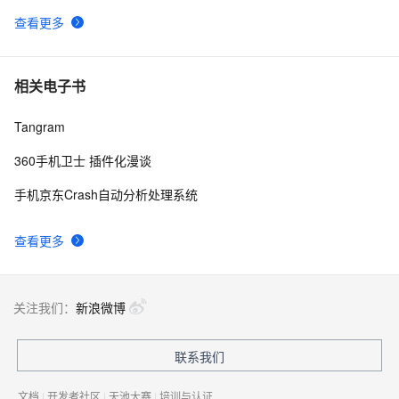
查看更多
最佳实践3：用通义灵码开发一款 App
8
9
uni-app脚手架踩坑记（上）
6
10
相关电子书
Tangram
360手机卫士 插件化漫谈
手机京东Crash自动分析处理系统
查看更多
关注我们：
新浪微博
联系我们
文档
|
开发者社区
|
天池大赛
|
培训与认证