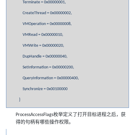
Terminate = 0x00000001,
CreateThread = 0x00000002,
VMOperation = 0x00000008,
VMRead = 0x00000010,
VMWrite = 0x00000020,
DupHandle = 0x00000040,
SetInformation = 0x00000200,
QueryInformation = 0x00000400,
Synchronize = 0x00100000
}
枚举定义了打开目标进程之后，获
ProcessAccessFlags
得的句柄有哪些操作权限。