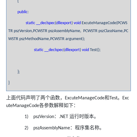
{
public
:
static
__declspec
(
dllexport
)
void
ExcuteManageCode(PCWS
TR pszVersion,PCWSTR pszAssemblyName, PCWSTR pszClassName,PC
WSTR pszMethodName,PCWSTR argument);
static
__declspec
(
dllexport
)
void
Test();
};
}
上面代码声明了两个函数，
和
。
ExcuteManageCode
Test
Exc
各参数解释如下：
uteManageCode
：
运行时版本。
1)
pszVersion
.NET
：程序集名称。
2)
pszAssemblyName