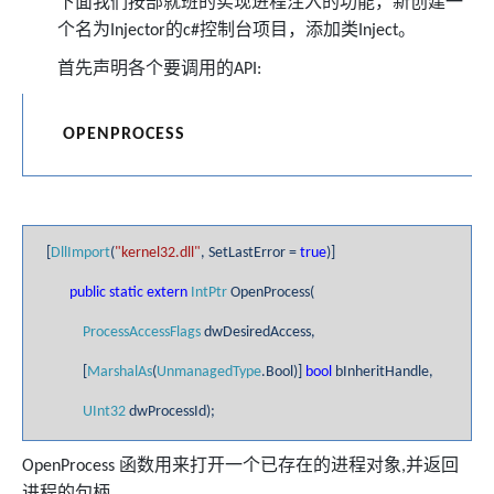
下面我们按部就班的实现进程注入的功能，新创建一
个名为
的
控制台项目，添加类
。
Injector
c#
Inject
首先声明各个要调用的
API:
OPENPROCESS
[
DllImport
(
"kernel32.dll"
, SetLastError =
true
)]
public
static
extern
IntPtr
OpenProcess(
ProcessAccessFlags
dwDesiredAccess,
[
MarshalAs
(
UnmanagedType
.Bool)]
bool
bInheritHandle,
UInt32
dwProcessId);
函数用来打开一个已存在的进程对象
并返回
OpenProcess
,
进程的句柄。