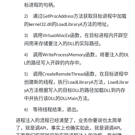
标进程的句柄。
通过
方法获取目标进程中加载
2)
GetProcAddress
的
的
方法的地址。
kernel32.dll
LoadLibraryA
调用
函数，在目标进程内开辟空
3)
VirtualAllocEx
间用来存储要注入的
的实际路径。
DLL
调用
函数，将要注入的
4)
WriteProcessMemory
DL
的路径写入开辟的内存中。
L
调用
函数，在目标进程中
5)
CreateRemoteThread
创建新的线程，执行
方法，
LoadLibraryA
LoadLibrar
方法根据写入的目标
的路径加载
到内存
yA
DLL
DLL
中并执行该
的
方法。
DLL
DLLMain
等待线程结束，退出。
6)
进程注入的流程已经清楚了，业务你要说也太简单
了，就是调
，事实上也确实如此，就是调调
。
API
API