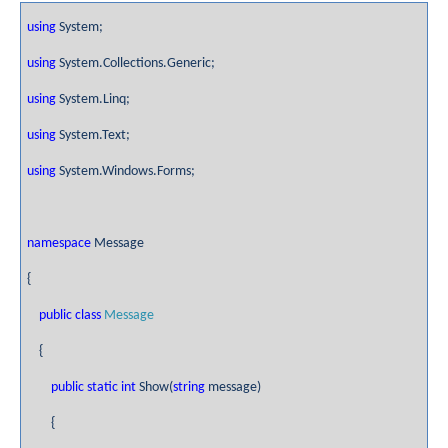
using
System;
using
System.Collections.Generic;
using
System.Linq;
using
System.Text;
using
System.Windows.Forms;
namespace
Message
{
public
class
Message
{
public
static
int
Show(
string
message)
{