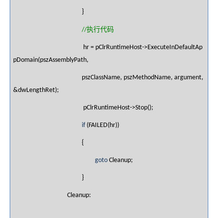
}
执行代码
//
hr = pClrRuntimeHost->ExecuteInDefaultAp
pDomain(pszAssemblyPath,
pszClassName, pszMethodName, argument,
&dwLengthRet);
pClrRuntimeHost->Stop();
if
(FAILED(hr))
{
goto
Cleanup;
}
Cleanup: