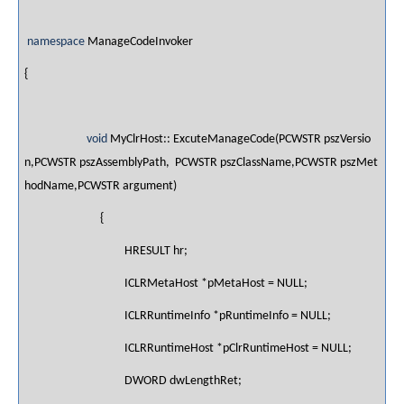
namespace
ManageCodeInvoker
{
void
MyClrHost:: ExcuteManageCode(PCWSTR pszVersio
n,PCWSTR pszAssemblyPath, PCWSTR pszClassName,PCWSTR pszMet
hodName,PCWSTR argument)
{
HRESULT hr;
ICLRMetaHost *pMetaHost = NULL;
ICLRRuntimeInfo *pRuntimeInfo = NULL;
ICLRRuntimeHost *pClrRuntimeHost = NULL;
DWORD dwLengthRet;