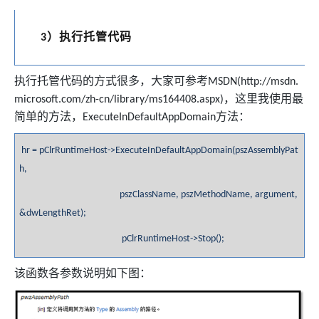
）执行托管代码
3
执行托管代码的方式很多，大家可参考
MSDN(http://msdn.
，这里我使用最
microsoft.com/zh-cn/library/ms164408.aspx)
简单的方法，
方法：
ExecuteInDefaultAppDomain
hr = pClrRuntimeHost->ExecuteInDefaultAppDomain(pszAssemblyPat
h,
pszClassName, pszMethodName, argument,
&dwLengthRet);
pClrRuntimeHost->Stop();
该函数各参数说明如下图：