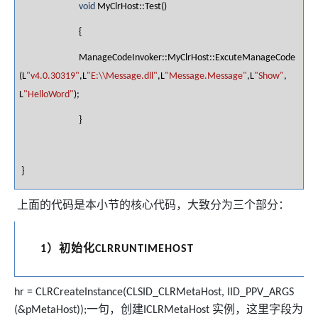
void
MyClrHost::Test()
{
ManageCodeInvoker::MyClrHost::ExcuteManageCode
(L
"v4.0.30319"
,L
"E:\\Message.dll"
,L
"Message.Message"
,L
"Show"
,
L
"HelloWord"
);
}
}
上面的代码是本小节的核心代码，大致分为三个部分：
）初始化
1
CLRRUNTIMEHOST
hr = CLRCreateInstance(CLSID_CLRMetaHost, IID_PPV_ARGS
一句，创建
实例，这里字段为
(&pMetaHost));
ICLRMetaHost