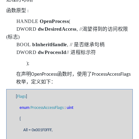
函数原型
:
HANDLE
OpenProcess
(
DWORD
dwDesiredAccess
, //
渴望得到的访问权限
(
标志
)
BOOL
bInheritHandle
, //
是否继承句柄
DWORD
dwProcessId
//
进程标示符
);
在声明
函数时，使用了
OpenProcess
ProcessAccessFlags
枚举，定义如下：
[
Flags
]
enum
ProcessAccessFlags
:
uint
{
All = 0x001F0FFF,