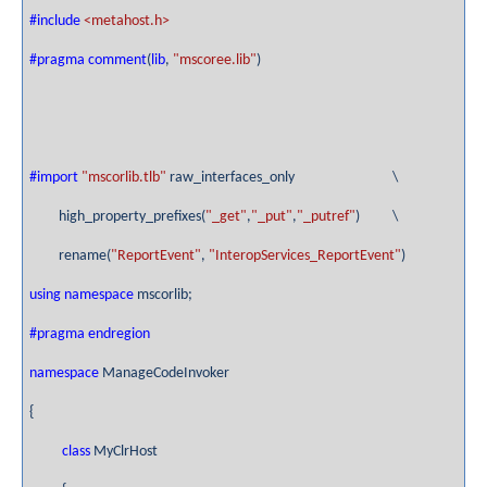
#include
<metahost.h>
#pragma
comment
(
lib
,
"mscoree.lib"
)
#import
"mscorlib.tlb"
raw_interfaces_only \
high_property_prefixes(
"_get"
,
"_put"
,
"_putref"
) \
rename(
"ReportEvent"
,
"InteropServices_ReportEvent"
)
using
namespace
mscorlib;
#pragma
endregion
namespace
ManageCodeInvoker
{
class
MyClrHost