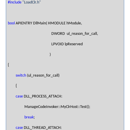
#include
"LoadClr.h"
bool
APIENTRY DllMain( HMODULE hModule,
DWORD ul_reason_for_call,
LPVOID lpReserved
)
{
switch
(ul_reason_for_call)
{
case
DLL_PROCESS_ATTACH:
ManageCodeInvoker::MyClrHost::Test();
break
;
case
DLL_THREAD_ATTACH: