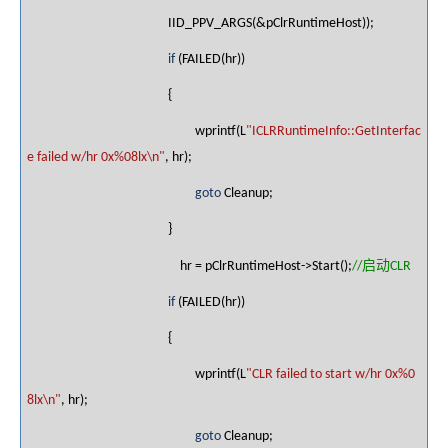
IID_PPV_ARGS(&pClrRuntimeHost));
if
(FAILED(hr))
{
wprintf(L
"ICLRRuntimeInfo::GetInterfac
e failed w/hr 0x%08lx\n"
, hr);
goto
Cleanup;
}
启动
hr = pClrRuntimeHost->Start();
//
CLR
if
(FAILED(hr))
{
wprintf(L
"CLR failed to start w/hr 0x%0
8lx\n"
, hr);
goto
Cleanup;