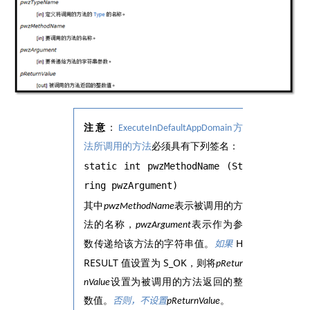
注意
：
方
ExecuteInDefaultAppDomain
法所调用的方法
必须具有下列签名：
static int pwzMethodName (St
ring pwzArgument)
其中
表示被调用的方
pwzMethodName
法的名称，
表示作为参
pwzArgument
H
数传递给该方法的字符串值。
如果
RESULT
S_OK
值设置为
，则将
pRetur
设置为被调用的方法返回的整
nValue
数值。
。
pReturnValue
否则，不设置