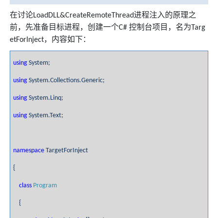
在讨论
进程注入的原理之
LoadDLL&CreateRemoteThread
前，先准备目标进程，创建一个
控制台项目，名为
C#
Targ
，内容如下：
etForInject
using
System;
using
System.Collections.Generic;
using
System.Linq;
using
System.Text;
namespace
TargetForInject
{
class
Program
{