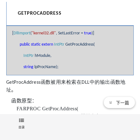
GETPROCADDRESS
[
DllImport
(
"kernel32.dll"
, SetLastError =
true
)]
public
static
extern
IntPtr
GetProcAddress(
IntPtr
hModule,
string
lpProcName);
函数被用来检索在
中的输出函数地
GetProcAddress
DLL
址
。
函数原型：
下一篇
FARPROC GetProcAddress(
HMODULE hModule, // DLL
模块句柄
LPCSTR lpProcName //
函数名
目录
);