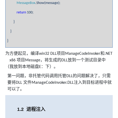
MessageBox
.Show(message);
return
100;
}
}
}
为方便起见，编译
项目
和
win32 DLL
ManageCodeInvoker
.NET
项目
，将生成的
放到一个测试目录中
x86
Message
DLL
（我放到本地磁盘
：下）。
E
第一问题，非托管代码调用托管
的问题解决了，只需
DLL
要将
文件
注入到目标进程中就
DLL
ManageCodeInvoker.DLL
可以了。
1.2
进程注入