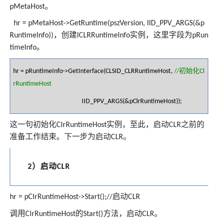
。
pMetaHost
hr = pMetaHost->GetRuntime(pszVersion, IID_PPV_ARGS(&p
，创建
实例，这里字段为
RuntimeInfo))
ICLRRuntimeInfo
pRun
。
timeInfo
初始化
hr = pRuntimeInfo->GetInterface(CLSID_CLRRuntimeHost,
//
Cl
rRuntimeHost
IID_PPV_ARGS(&pClrRuntimeHost));
这一句初始化
实例，至此，启动
之前的
ClrRuntimeHost
CLR
准备工作结束。下一步为启动
。
CLR
）启动
2
CLR
启动
hr = pClrRuntimeHost->Start();//
CLR
调用
的
方法，启动
。
ClrRuntimeHost
Start()
CLR