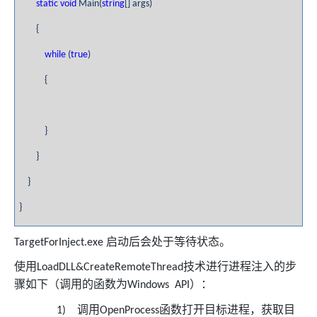
static
void
Main(
string
[] args)
{
while
(
true
)
{
}
}
}
}
启动后会处于等待状态。
TargetForInject.exe
使用
技术进行进程注入的步
LoadDLL&CreateRemoteThread
骤如下（调用的函数为
）：
Windows API
调用
函数打开目标进程，获取目
1)
OpenProcess