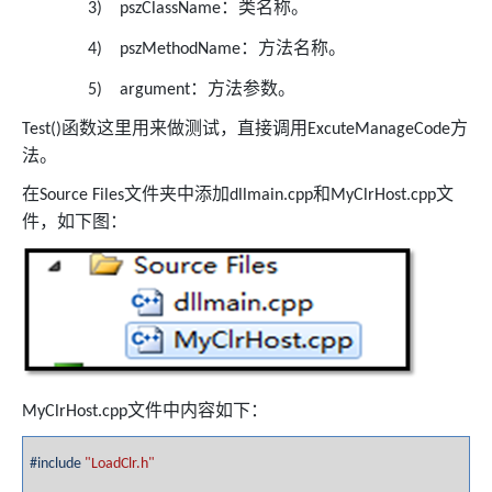
：类名称。
3)
pszClassName
：方法名称。
4)
pszMethodName
：方法参数。
5)
argument
函数这里用来做测试，直接调用
方
Test()
ExcuteManageCode
法。
在
文件夹中添加
和
文
Source Files
dllmain.cpp
MyClrHost.cpp
件，如下图：
文件中内容如下：
MyClrHost.cpp
#include
"LoadClr.h"