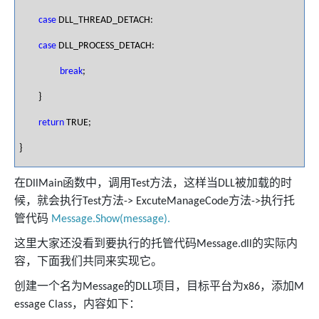
case
DLL_THREAD_DETACH:
case
DLL_PROCESS_DETACH:
break
;
}
return
TRUE;
}
在
函数中，调用
方法，这样当
被加载的时
DllMain
Test
DLL
候，就会执行
方法
方法
执行托
Test
->
ExcuteManageCode
->
管代码
Message.Show(message).
这里大家还没看到要执行的托管代码
的实际内
Message.dll
容，下面我们共同来实现它。
创建一个名为
的
项目，目标平台为
，添加
Message
DLL
x86
M
，内容如下：
essage Class