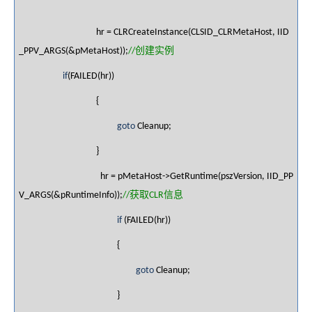
hr = CLRCreateInstance(CLSID_CLRMetaHost, IID
创建实例
_PPV_ARGS(&pMetaHost));
//
if
(FAILED(hr))
{
goto
Cleanup;
}
hr = pMetaHost->GetRuntime(pszVersion, IID_PP
获取
信息
V_ARGS(&pRuntimeInfo));
//
CLR
if
(FAILED(hr))
{
goto
Cleanup;
}