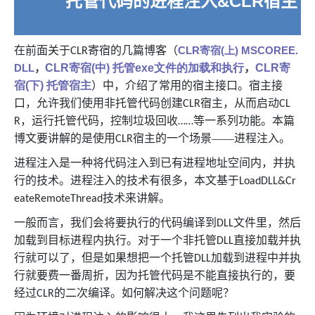
托管代码的进程注入
&CLR
宿主
在前面关于
寄宿的几篇博客（
CLR
寄宿
(
上
) MSCOREE.
CLR
DLL
，
CLR
寄宿
(
中
)
托管
exe
文件的加载和执行
，
CLR
寄
宿
(
下
)
托管宿主
）中，介绍了常用的宿主接口。宿主接
口，允许我们使用非托管代码创建
宿主，从而启动
CLR
CL
，运行托管代码，控制垃圾回收
等一系列功能。本篇
R
……
博文要讲解的是使用
宿主的一个场景——进程注入。
CLR
进程注入是一种将代码注入到已有进程地址空间内，并执
行的技术。进程注入的技术有很多，本文基于
LoadDLL&Cr
技术来讲解。
eateRemoteThread
一般而言，我们会将要执行的代码编译到
文件里，然后
DLL
加载到目标进程内执行。对于一个非托管
直接加载并执
DLL
行就可以了，但是如果想把一个托管
加载到进程中并执
DLL
行就要费一番周折，因为托管代码是不能直接执行的，要
经过
的二次编译。如何解决这个问题呢？
CLR