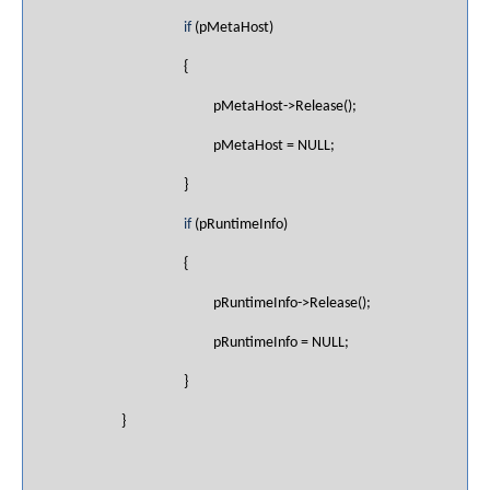
if
(pMetaHost)
{
pMetaHost->Release();
pMetaHost = NULL;
}
if
(pRuntimeInfo)
{
pRuntimeInfo->Release();
pRuntimeInfo = NULL;
}
}