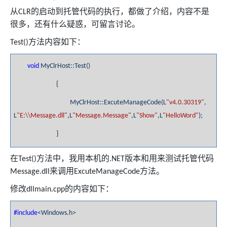
从
的启动到托管代码的执行，都做了介绍，内容不是
CLR
很多，还有什么疑惑，可留言讨论。
方法内容如下：
Test()
void
MyClrHost::Test()
{
MyClrHost::ExcuteManageCode(L
"v4.0.30319"
,
L
"E:\\Message.dll"
,L
"Message.Message"
,L
"Show"
,L
"HelloWord"
);
}
在
方法中，我用本机的
版本和用来测试托管代码
Test()
.NET
来调用
方法。
Message.dll
ExcuteManageCode
修改
的内容如下：
dllmain.cpp
#include
<Windows.h>