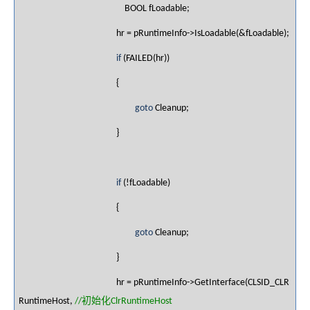
BOOL fLoadable;
hr = pRuntimeInfo->IsLoadable(&fLoadable);
if
(FAILED(hr))
{
goto
Cleanup;
}
if
(!fLoadable)
{
goto
Cleanup;
}
hr = pRuntimeInfo->GetInterface(CLSID_CLR
初始化
RuntimeHost,
//
ClrRuntimeHost