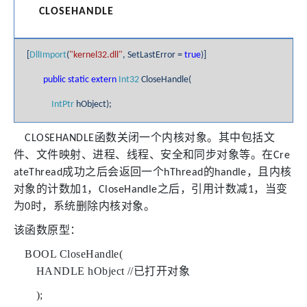
CLOSEHANDLE
[
DllImport
(
"kernel32.dll"
, SetLastError =
true
)]
public
static
extern
Int32
CloseHandle(
IntPtr
hObject);
函数关闭一个内核对象。其中包括文
CLOSEHANDLE
件、文件映射、进程、线程、安全和同步对象等。在
Cre
成功之后会返回一个
的
，且内核
ateThread
hThread
handle
对象的计数加
，
之后，引用计数减
，当变
1
CloseHandle
1
为
时，系统删除内核对象。
0
该函数原型：
BOOL CloseHandle(
HANDLE hObject //
已打开对象
);