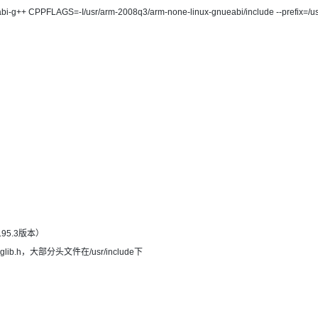
abi-g++ CPPFLAGS=-I/usr/arm-2008q3/arm-none-linux-gnueabi/include --prefix=/u
AI 应用
10分钟微调：让0.6B模型媲美235B模
多模态数据信
型
依托云原生高可用架构,实现Dify私有化部署
用1%尺寸在特定领域达到大模型90%以上效果
一个 AI 助手
超强辅助，Bol
即刻拥有 DeepSeek-R1 满血版
在企业官网、通讯软件中为客户提供 AI 客服
多种方案随心选，轻松解锁专属 DeepSeek
.95.3版本）
glib.h，大部分头文件在/usr/include下