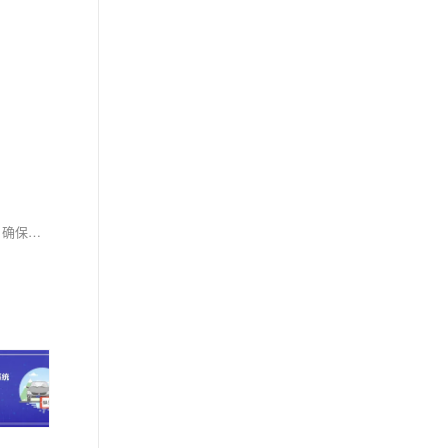
通过上述步骤，你可以在Ubuntu系统上成功编译并安装OpenCV 4.8。这种方法不仅使你能够定制OpenCV的功能，还可以优化性能以满足特定需求。确保按照每一步进行操作，以避免常见的编译问题。