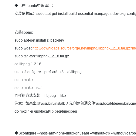
存储
天池大赛
Qwen3.7-Plus
云解析DNS
解决方案免费试用 新老
电子合同
◆（在ubuntu中编译）：
最高领取价值200元试用
能看、能想、能动手的多模
安全
网络与CDN
AI 算法大赛
安装依赖库：sudo apt-get install build-essential manpages-dev pkg-confi
畅捷通
大数据开发治理平台 Data
AI 产品 免费试用
网络
安全
云开发大赛
Qwen3-VL-Plus
Tableau 订阅
1亿+ 大模型 tokens 和 
安装libpng:
可观测
入门学习赛
中间件
AI空中课堂在线直播课
sudo apt-get install zlib1g-dev
云防火墙
140+云产品 免费试用
上云与迁云
云原生的云上边界网络安全
产品新客免费试用，最长1
sudo wget
http://downloads.sourceforge.net/libpng/libpng-1.2.18.tar.g
数据库
生态解决方案
sudo tar -xvzf libpng-1.2.18.tar.gz
大模型服务
企业出海
大模型ACA认证体验
大数据计算
cd libpng-1.2.18
助力企业全员 AI 认知与能
行业生态解决方案
千问AI平台-Token Plan
政企业务
sudo ./configure --prefix=/usr/local/libpng
媒体服务
开发者生态解决方案
sudo make
企业服务与云通信
sudo make install
千问AI平台-模型体验
AI 开发和 AI 应用解决
同样的方式安装： libjpeg libz
在线体验全尺寸、多种模态
域名与网站
注意：如果出现“/usr/bin/install: 无法创建普通文件“/usr/local/li
Happy 系列大模型
终端用户计算
do mkdir -p /usr/local/libjpeg/bin/cjpeg
Serverless
◆ ./configure --host=arm-none-linux-gnueabi --without-gtk --without-carbo
开发工具