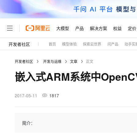
大模型
产品
解决方案
权益
定价
开发者社区
首页
模型体验
探索云世界
问产品
动手实
大模型
产品
解决方案
权益
定价
云市场
伙伴
服务
了解阿里云
精选产品
精选解决方案
普惠上云
产品定价
精选商城
成为销售伙伴
售前咨询
为什么选择阿里云
千问AI平台
开发者社区
开发与运维
文章
正文
了解云产品的定价详情
大模型服务平台百炼
千问办公，解锁你的工作
普惠上云 官方力荐
分销伙伴
在线服务
网站建设
什么是云计算
大
嵌入式ARM系统中Open
大模型服务与应用平台
企业级Agent产品，直接
云服务器38元/年起，超
咨询伙伴
多端小程序
技术领先
云上成本管理
售后服务
轻量应用服务器
Agency Agents：拥
官方推荐返现计划
大模型
精选产品
精选解决方案
Salesforce 国际版订阅
稳定可靠
管理和优化成本
推荐新用户得奖励，单订单
销售伙伴合作计划
2017-05-11
1817
自助服务
友盟天域
安全合规
人工智能与机器学习
AI
文本生成
云数据库 RDS
HappyHorse 打造一
云工开物
无影生态合作计划
在线服务
观测云
分析师报告
高校专属算力普惠，学生认
计算
互联网应用开发
Qwen3.8-Max
HOT
Salesforce On Alibaba C
工单服务
Tuya 物联网平台阿里云
研究报告与白皮书
人工智能平台 PAI
快速拥有专属 OpenClaw
简介：
大模
Consulting Partner 合
大数据
容器
智能体时代全能旗舰模型
免费试用
短信专区
一站式AI开发、训练和推
蓝凌 OA
AI 大模型销售与服务生
现代化应用