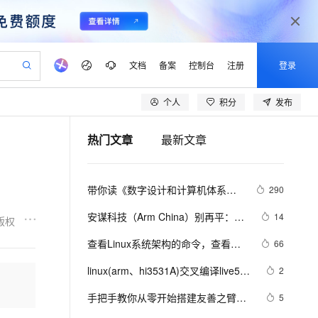
文档
备案
控制台
注册
登录
个人
积分
发布
验
作计划
器
AI 活动
专业服务
服务伙伴合作计划
开发者社区
加入我们
产品动态
服务平台百炼
阿里云 OPC 创新助力计划
热门文章
最新文章
一站式生成采购清单，支持单品或批量购买
io：打造专属 AI 语音助手
S产品伙伴计划（繁花）
峰会
CS
造的大模型服务与应用开发平台
一句话生成原生可编辑精美 PPT 文稿
AI 生产力先锋
Al MaaS 服务伙伴赋能合作
域名
博文
Careers
至高可申请百万元
Qwen3.8-Max 模型上线
开启高性价比 AI 编程新体验
弹性可伸缩的云计算服务
Qwen-Audio-3.0-Realtime 端到端实时语音角色扮演
输入一句话想法, 轻松生成专业的 PPT
先锋实践拓展 AI 生产力的边界
Token 补贴，五大权
计划
海大会
伙伴信用分合作计划
商标
问答
社会招聘
带你读《数字设计和计算机体系结
290
益加速 OPC 成功
eek-V4-Pro
SS
一键部署幻兽帕鲁游戏服务器
飞天发布时刻
HOT
Open Search 向量检索版支
划
备案
电子书
校园招聘
构（原书第2版·ARM版）》之一：
pSeek-V4-Pro
视频创作，一键激活电商全链路生产力
稳定、安全、高性价比、高性能的云存储服务
一键购买专属联机服务器，轻松开启游戏
所见，即是所愿
持视频检索 Pipeline 功能
更多支持
安谋科技（Arm China）别再平：
14
版权
二进制
划
公司注册
镜像站
视频生成
语音识别与合成
Arm Neoverse 软件生态介绍
专属 QwenPaw
漫剧工坊：一站式动画创作平台
AI 实训营
HOT
应用身份服务 (IDaaS)
查看Linux系统架构的命令，查看
66
合作伙伴培训与认证
划
上云迁移
站生成，高效打造优质广告素材
全接入的云上超级电脑
从聊天伙伴进化为能主动干活的本地数字员工
快速生产连贯的高质量长漫剧
从基础到进阶，Agent 创客手把手教你
OpenClaw 管理能力上线
linux系统是哪种架构：AMD、
lScope
我要反馈
e-1.1-T2V
Qwen3-TTS-Flash
linux(arm、hi3531A)交叉编译live555
2
查询合作伙伴
ARM、x86、x86_64、pcc 或 查看
n Alibaba Cloud ISV 合作
代维服务
建企业门户网站
10 分钟搭建微信、支付宝小程序
MaxCompute MaxFrame 提
最新代码
畅细腻的高质量视频
离线语音合成大模型，多语言方言自适应，低延迟高稳定
Ubuntu的版本号
创新加速
手把手教你从零开始搭建友善之臂
ope
登录合作伙伴管理后台
5
我要建议
站，无忧落地极速上线
以可视化方式快速构建移动和 PC 门户网站
国内短信简单易用，安全可靠，秒级触达，全球覆盖200+国家和地区。
高效部署网站，快速应用到小程序
供自动弹性内存功能
ARM-tiny4412开发环境