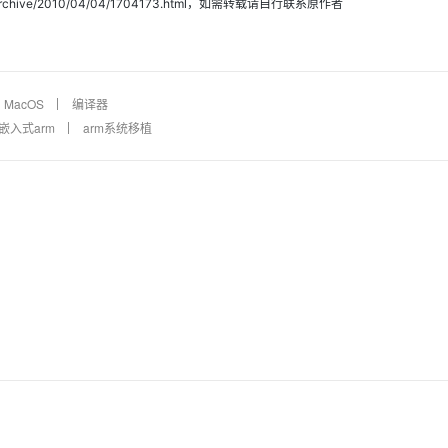
archive/2010/04/04/1704173.html，如需转载请自行联系原作者
MacOS
编译器
嵌入式arm
arm系统移植