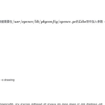
根
据
需
要
在
的
项
中
加
入
参
数
/
l
i
b
/
p
k
g
c
o
n
f
i
g
/
o
p
e
n
c
v
.
p
c
的
L
i
b
s
项
中
加
入
参
数
−
l
p
t
h
r
e
a
d
、
−
l
d
l
之
类
，
例
如
L
i
b
s
:
−
L
 -o drawing
cv/lib -lcv -lcxcore -lpthread -lrt -lcvaux -lm -lpng -ljpeg -lz -lml -lhighgui –ldl