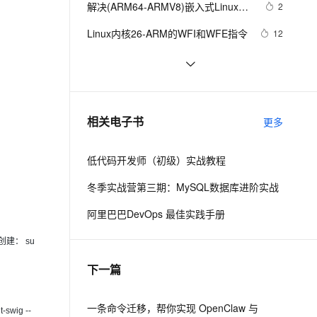
安全
解决(ARM64-ARMV8)嵌入式Linux系
我要投诉
e-1.1-I2V
Cosyvoice-V3-Flash
2
PolarDB
上云场景组合购
Milvus 弹性伸缩功能新增节
伴
统下X264编码提示：libx264 ：use 
漫剧创作，剧本、分镜、视频高效生成
100%兼容MySQL、PostgreSQL，兼容Oracle，支持集中和分布式
覆盖90%+业务场景，专享组合折扣价
点支持范围
畅自然，细节丰富
高表现力语音合成大模型，语音克隆听感自然
VPN
Linux内核26-ARM的WFI和WFE指令
12
cpu capability none！
ernetes 版 ACK
云聚AI 严选权益
AI 原生数据库服务发布
SSL 证书
ARM硬件问题
527
2V
Fun-ASR
，一键激活高效办公新体验
理容器应用的 K8s 服务
精选AI产品，从模型到应用全链提效
Agent 数据网关
文戏情感细腻自然，动作戏激烈拳拳到肉，实现更强表演能力
支持中英文自由切换，具备更强的噪声鲁棒性
堡垒机
ARM架构使用yum源安装Postgresql
11
AI 用量加速计划
云原生数据库 PolarDB
数据库
防火墙
、识别商机，让客服更高效、服务更出色。
ARM6818开发板画任意矩形，圆形，
新老同享，达量后返
Agentic Database 发布
6
相关电子书
更多
三角形，五角星，6818开发板画太
主机安全
应用
极，画五星红旗（含码源与思路）
低代码开发师（初级）实战教程
千问办公
NEW
AI 应用及服务市场
的智能体编程平台
一站式AI生产力平台
冬季实战营第三期：MySQL数据库进阶实战
AI 应用
伶鹊
阿里巴巴DevOps 最佳实践手册
企业级人与Agent协作平台，接入和调度多个数字员工
智能客服平台，对话机器人、对话分析、智能外呼
大模型
创建： su
大模型服务平台百炼 - 全妙
自然语言处理
下一篇
应用创作平台
多模态内容创作工具，已接入 DeepSeek
数据标注
机器学习
一条命令迁移，帮你实现 OpenClaw 与
t-swig --