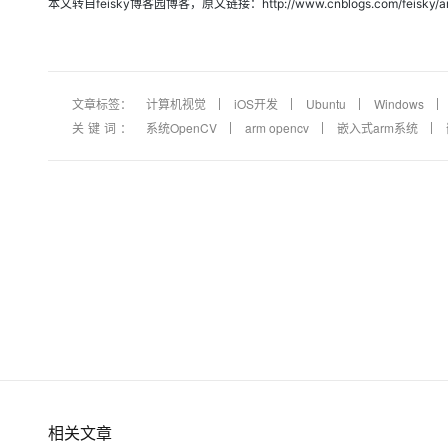
本文转自feisky博客园博客，原文链接：http://www.cnblogs.com/feisky/
文章标签：
计算机视觉
iOS开发
Ubuntu
Windows
关键词：
系统OpenCV
arm opencv
嵌入式arm系统
相关文章