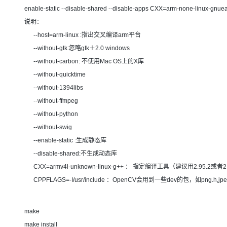
大模型解决方案
enable-static --disable-shared --disable-apps CXX=arm-none-linux-gnue
迁移与运维管理
说明：
快速部署 Dify，高效搭建 
--host=arm-linux :指出交叉编译arm平台
专有云
--without-gtk:忽略gtk＋2.0 windows
10 分钟在聊天系统中增加
--without-carbon: 不使用Mac OS上的X库
--without-quicktime
--without-1394libs
--without-ffmpeg
--without-python
--without-swig
--enable-static :生成静态库
--disable-shared:不生成动态库
CXX=armv4l-unknown-linux-g++ ： 指定编译工具（建议用2.95.2或者2
CPPFLAGS=-I/usr/include ：OpenCV会用到一些dev的包，如png.h,jpe
make
make install