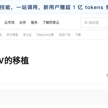
云市场
伙伴
服务
了解阿里云
践
官方博客
考认证
TIANCHI大赛
活动广场
下载
AI 特惠
数据与 API
成为产品伙伴
企业增值服务
最佳实践
价格计算器
AI 场景体
基础软件
产品伙伴合
阿里云认证
市场活动
配置报价
大模型
自助选配和估算价格
新方式
睿译宝，AI翻译排版一步到位
智启 AI 普惠权益
产品生态集成认证中心
企业支持计划
云上春晚
域名与网站
千问官方 MaaS 平台，为开发者和 Agent 而生，新用户赠送 1 亿 + tokens 额度
Qwen Aud
AI Coding
阿里云Maa
2026 阿里云
云服务器 E
为企业打
数据集
Windows
大模型认证
模型
NEW
NEW
CV的移植
交付可用成果
值低价云产品抢先购
上传文档即自动完成翻译和格式还原
至高享 1亿+免费 tokens，加速 Al 应用落地
提供智能易用的域名与建站服务
智能编程，一键
安全可靠、
产品生态伙伴
专家技术服务
云上奥运之旅
弹性计算合作
阿里云中企出
手机三要素
宝塔 Linux
全部认证
价格优势
有专属领域专家
GLM-5.2：长任务时代开源旗舰模型
阿里云 OPC 创新助力计划
千问大模型
即刻拥有 DeepS
AI 电商营销
对象存储 O
大模型
产品生态伙伴工作台
企业增值服务台
云栖战略参考
云存储合作计
云栖大会
身份实名认证
CentOS
训练营
推动算力普惠，释放技术红利
最高返9万
多领域专家智能体,一键组建 AI 虚拟交付团队
快速构建应用程序和网站，即刻迈出上云第一步
至高百万元 Token 补贴，加速一人公司成长
多元化、高性能、安全可靠的大模型服务
真正可用的 1M 上下文,一次完成代码全链路开发
轻松解锁专属 Dee
从图文生成到
云上的中国
数据库合作计
活动全景
短信
Docker
图片和
站式影视创作平台
Hermes Agent，打造自进化智能体
Token Plan 模型订阅计划
数字证书管理服务（原SSL证书）
5 分钟轻松部署
AI 广告创作
无影云电脑
企业成长
NEW
信息公告
看见新力量
云网络合作计
OCR 文字识别
JAVA
证享300元代金券
可视化编排打通从文字构思到成片全链路闭环
全托管，含MySQL、PostgreSQL、SQL Server、MariaDB多引擎
自主进化，持久记忆，越用越聪明
Qwen3.8-Max 首发尝鲜，限时加量 10 倍，夜间低至2折
实现全站HTTPS，呈现可信的WEB访问
图文、视频一
随时随地安
魔搭 Mode
Kimi-K3
HappyHors
NEW
loud
服务实践
官网公告
金融模力时刻
Salesforce O
版
发票查验
全能环境
Claude Code + GStack 打造工程团队
千问办公，限时限量积分加倍
Qoder
低代码高效构
AI 建站
短信服务
型
NEW
作计划
Kimi 最新旗舰模型，长程编程与推理利器
让文字生成流
计划
创新中心
魔搭 ModelSc
健康状态
理服务
让AI从“聊天伙伴”进化为能干活的“数字员工”
安装技能 GStack，拥有专属 AI 工程团队
你的AI工作搭子，覆盖日常办公高频场景
面向真实软件的智能体编程平台
0 代码专业建
客户案例
天气预报查询
操作系统
态合作计划