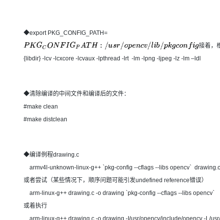
◆export PKG_CONFIG_PATH=
接
着
，
P
K
G
C
O
N
F
I
G
P
A
T
H
:
/
u
s
r
/
o
p
e
n
c
v
/
l
i
b
/
p
k
g
c
o
n
f
i
g
接
着
，
根
据
需
要
在
/
u
s
r
/
o
p
e
n
c
v
{libdir} -lcv -lcxcore -lcvaux -lpthread -lrt -lm -lpng -ljpeg -lz -lm –ldl
◆清除编译的中间文件和编译后的文件：
#make clean
#make distclean
◆编译例程drawing.c
armv4l-unknown-linux-g++ `pkg-config --cflags --libs opencv` drawing.c
或者尝试（某些情况下，顺序问题可能引发undefined reference错误）
arm-linux-g++ drawing.c -o drawing `pkg-config --cflags --libs opencv`
或着执行
arm-linux-g++ drawing.c -o drawing -I/usr/opencv/include/opencv -L/usr/open