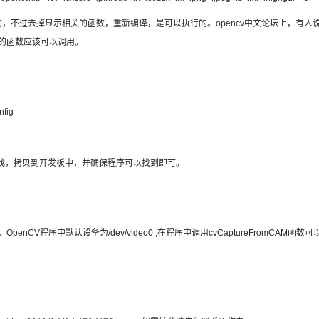
，不过去掉显示相关的函数，重新编译，是可以执行的。opencv中文论坛上，有人说才
显示的函数应该可以调用。
fig
录中查找，拷贝到开发板中，并确保程序可以找到即可。
CV程序中默认设备为/dev/video0 ,在程序中调用cvCaptureFromCAM函数