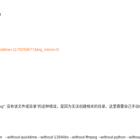
Deepseek-v4-pro
HappyHors
同享
万小智 AI 建站低至 15元/月
Qoder CN
AI 短剧/漫剧
云原生数据库 
快递物流查询
WordPress
成为服务伙
高校合作
点，立即开启云上创新
覆盖公网/内网、递归/权威、移动APP等全场景解析服务
送.CN域名，送备案服务码
基于千问大模型等，支持代码智能生成、研发智能问答
AI助力短剧
态智能体模型
旗舰 MoE 大模型，百万上下文与顶尖推理能力
图生视频，流
g
Ubuntu
服务生态伙伴
云工开物
企业应用
Works
Night Plan 支持 Qwen 3.8-Max
云原生大数据计算服务 MaxCompute
AI 办公
容器服务 Kub
NEW
GLM-5.2
Wan2.7-T
Red Hat
30+ 款产品免费体验
Data Agent 驱动的一站式 Data+AI 开发治理平台
夜间 5 折，Qwen/Meoo/TokenPlan 客户专享
面向分析的企业级SaaS模式云数据仓库
AI智能应用
提供一站式管
科研合作
视觉 Coding、空间感知、多模态思考等全面升级
1M上下文，专为长程任务能力而生
ERP
堂（旗舰版）
SUSE
智能客服
CRM
防护产品
2个月
自动承接线索
z?modtime=1179259677&big_mirror=0
建站小程序
OA 办公系统
AI 应用构建
大模型原生
力提升
财税管理
模板建站
Qoder
大模型服务平台百炼-应用模版
HOT
NEW
面向真实软件
个人版上线、团队版降价；千问3.8-Max首发发尝鲜
丰富多元化的应用模版和解决方案
400电话
定制建站
万有无界
大模型服务平台百炼-智能体
方案
广告营销
模板小程序
的模型效果
灵活可视化地构建企业级 Agent
定制小程序
bjpeg/bin/cjpeg”: 没有该文件或目录”的这种错误，是因为无法创建相关的目录，这里需要自己手动
秒悟
人工智能平台 PAI
APP 开发
云端极速 AI 
新一代 AI 视频生成模型，深度适配广告营销等场景
AI Native 的算法工程平台，一站式完成建模、训练、推理服务部署
建站系统
n --without-quicktime --without-1394libs --without-ffmpeg --without-python --withou