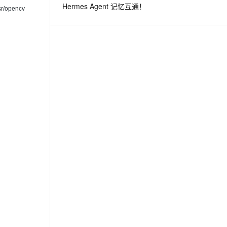
Hermes Agent 记忆互通！
sr/opencv
息提取
与 AI 智能体进行实时音视频通话
从文本、图片、视频中提取结构化的属性信息
构建支持视频理解的 AI 音视频实时通话应用
t.diy 一步搞定创意建站
构建大模型应用的安全防护体系
通过自然语言交互简化开发流程,全栈开发支持
通过阿里云安全产品对 AI 应用进行安全防护