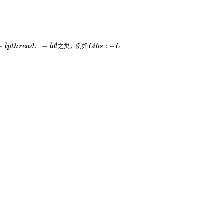
、
之
类
，
例
如