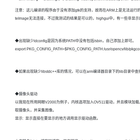
注意：这儿编译的程序由于没有添加gtk的支持，故而在ARM上是无法运行的
teImage无法连接，不过我测试的结果是可以的，highgui中，有一些非
◆出现缺少ldconfig是因为系统PATH中没有包括/sbin，自己添加上即可。
export PKG_CONFIG_PATH=$PKG_CONFIG_PATH:/usr/opencv/lib/pkgcon
◆如果出现缺少libstdc++库的情况，可以在arm编译器目录下的lib目
◆摄像头驱动
以我现在所用网眼V2000为例子，内核选项加入OV511驱动，并且模块加载。Open
取摄像头，并采集图像。
显示: 显示直接在要显示的地方调用显示驱动函数。