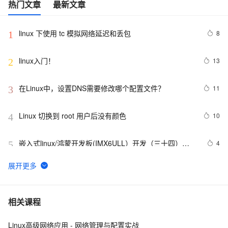
热门文章
最新文章
linux 下使用 tc 模拟网络延迟和丢包
8
1
linux入门！
13
2
在Linux中，设置DNS需要修改哪个配置文件？
11
3
Linux 切换到 root 用户后没有颜色
10
4
嵌入式linux/鸿蒙开发板(IMX6ULL）开发（三十四）
4
5
Linux系统对中断的处理（下）
Linux系统中密码为空的用户
10
6
使用Mono管理Coyote Linux
5
7
相关课程
Linux高级网络应用 - 网络管理与配置实战
linux DHCP
4
8