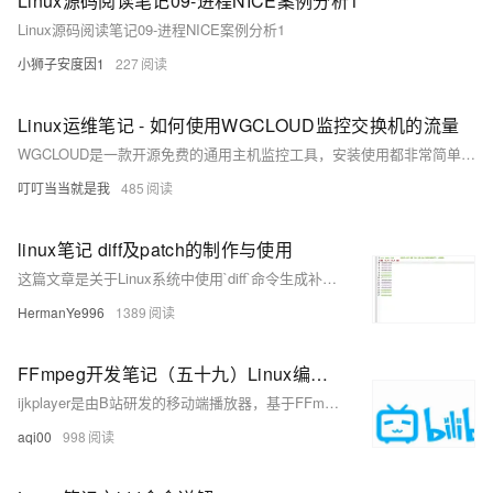
Linux源码阅读笔记09-进程NICE案例分析1
Linux源码阅读笔记09-进程NICE案例分析1
小狮子安度因1
227
Linux运维笔记 - 如何使用WGCLOUD监控交换机的流量
WGCLOUD是一款开源免费的通用主机监控工具，安装使用都非常简单，它可以监控主机、服务器的cpu、内存、磁盘、流量等数据，也可以监控数据库、中间件、网络设备
叮叮当当就是我
485
linux笔记 diff及patch的制作与使用
这篇文章是关于Linux系统中使用`diff`命令生成补丁文件以及使用`patch`命令应用这些补丁的详细教程和实战案例。
HermanYe996
1389
FFmpeg开发笔记（五十九）Linux编译ijkplayer的Android平台so库
ijkplayer是由B站研发的移动端播放器，基于FFmpeg 3.4，支持Android和iOS。其源码托管于GitHub，截至2024年9月15日，获得了3.24万星标和0.81万分支，尽管已停止更新6年。本文档介绍了如何在Linux环境下编译ijkplayer的so库，以便在较新的开发环境中使用。首先需安装编译工具并调整/tmp分区大小，接着下载并安装Android SDK和NDK，最后下载ijkplayer源码并编译。详细步骤包括环境准备、工具安装及库编译等。更多FFmpeg开发知识可参考相关书籍。
aqi00
998