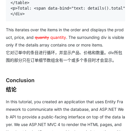
</table> 

<p>Total: <span data-bind="text: details().total"></
</div>
This iterates over the items in the order and displays the prod
uct, price, and
quanity
quantity
. The surrounding div is visible
only if the details array contains one or more items.
它对订单中的条目进行循环，并显示产品、价格和数量。div所包
围的部分只在订单细节数组含有一个或多个条目时才会显示。
Conclusion
结论
In this tutorial, you created an application that uses Entity Fra
mework to communicate with the database, and ASP.NET We
b API to provide a public-facing interface on top of the data la
yer. We use ASP.NET MVC 4 to render the HTML pages, and