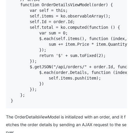
    function OrderDetailsViewModel(order) { 

        var self = this; 

        self.items = ko.observableArray(); 

        self.Id = order.Id; 

        self.total = ko.computed(function () { 

            var sum = 0; 

            $.each(self.items(), function (index, it
                sum += item.Price * item.Quantity; 

            }); 

            return '$' + sum.toFixed(2); 

        }); 

        $.getJSON("/api/orders/" + order.Id, functio
            $.each(order.Details, function (index, i
                self.items.push(item); 

            }) 

        }); 

    }; 

}
The
OrderDetailsViewModel
is initialized with an order, and it f
etches the order details by sending an AJAX request to the se
rver.