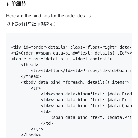
订单细节
Here are the bindings for the order details:
以下是对订单细节的绑定：
<div id="order-details" class="float-right" data-bin
<h2>Order #<span data-bind="text: details().Id"></sp
<table class="details ui-widget-content"> 

    <thead> 

        <tr><td>Item</td><td>Price</td><td>Quantity<
    </thead>     

    <tbody data-bind="foreach: details().items"> 

        <tr> 

            <td><span data-bind="text: $data.Product
            <td><span data-bind="text: $data.Price">
            <td><span data-bind="text: $data.Quantit
            <td> 

                <span data-bind="text: ($data.Price 
            </td> 

        </tr> 

    </tbody> 
