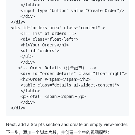
    </table> 

    <input type="button" value="Create Order"/> 

    </div> 

</div> 

<div id="orders-area" class="content" > 

    <!-- List of orders --> 

    <div class="float-left"> 

    <h1>Your Orders</h1> 

    <ul id="orders"> 

    </ul> 

    </div> 

   <!-- Order Details（订单细节） --> 

    <div id="order-details" class="float-right"> 

    <h2>Order #<span></span></h2> 

    <table class="details ui-widget-content"> 

    </table> 

    <p>Total: <span></span></p> 

    </div> 

</div>
Next, add a Scripts section and create an empty view-model:
下一步，添加一个脚本片段，并创建一个空的视图模型：