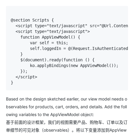
@section Scripts { 

  <script type="text/javascript" src="@Url.Content("
  <script type="text/javascript"> 

    function AppViewModel() { 

        var self = this; 

        self.loggedIn = @(Request.IsAuthenticated ? 
    } 

    $(document).ready(function () { 

        ko.applyBindings(new AppViewModel()); 

    }); 

  </script> 

}
Based on the design sketched earlier, our view model needs o
bservables for products, cart, orders, and details. Add the foll
owing variables to the
AppViewModel
object:
基于前面的设计框架，我们的视图需要产品、购物车、订单以及订
单细节的可见对象（observables）。将以下变量添加到
AppView