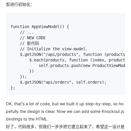
型进行初始化：
function AppViewModel() { 

    // ... 

    // NEW CODE 

    // 新代码

    // Initialize the view-model. 

    $.getJSON("/api/products", function (products) {
        $.each(products, function (index, product) {
            self.products.push(new ProductViewModel(
        }) 

    }); 

    $.getJSON("api/orders", self.orders); 

};
OK, that's a lot of code, but we built it up step-by-step, so ho
pefully the design is clear. Now we can add some Knockout.js
bindings to the HTML.
好了，代码很多，但我们一步步把它建立起来了，希望这一设计是