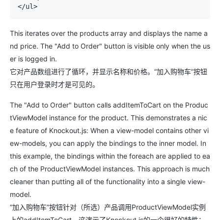
</ul>
This iterates over the products array and displays the name a
nd price. The "Add to Order" button is visible only when the us
er is logged in.
它对产品数组进行了循环，并显示名称和价格。“加入购物车”按钮
只在用户登录时才是可见的。
The "Add to Order" button calls
addItemToCart
on the
Produc
tViewModel
instance for the product. This demonstrates a nic
e feature of Knockout.js: When a view-model contains other vi
ew-models, you can apply the bindings to the inner model. In
this example, the bindings within the
foreach
are applied to ea
ch of the
ProductViewModel
instances. This approach is much
cleaner than putting all of the functionality into a single view-
model.
“加入购物车”按钮针对（所选）产品调用
ProductViewModel
实例
上的
addItemToCart
。这演示了Knockout.js的一个很好的特性：