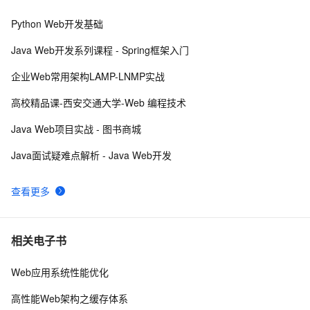
Python Web开发基础
ctfshow-WEB-web14( 利用数据库读写功能读取网站敏感
7
8
文件)
Java Web开发系列课程 - Spring框架入门
Python：使用PyJWT实现JSON Web Tokens加密解密
2
9
企业Web常用架构LAMP-LNMP实战
高性能web建站规则（CDN）
483
10
高校精品课-西安交通大学-Web 编程技术
Java Web项目实战 - 图书商城
Java面试疑难点解析 - Java Web开发
查看更多
相关电子书
Web应用系统性能优化
高性能Web架构之缓存体系