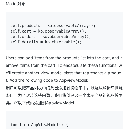
Model
对象：
self.products = ko.observableArray(); 

self.cart = ko.observableArray(); 

self.orders = ko.observableArray(); 

self.details = ko.observable();
Users can add items from the products list into the cart, and r
emove items from the cart. To encapsulate these functions, w
e'll create another view-model class that represents a produc
t. Add the following code to
AppViewModel
:
用户可以把产品列表中的条目添加到购物车中，以及从购物车删除
条目。为了封装这些函数，我们将创建另一个表示产品的视图模型
类。将以下代码添加到
AppViewModel
：
function AppViewModel() { 
