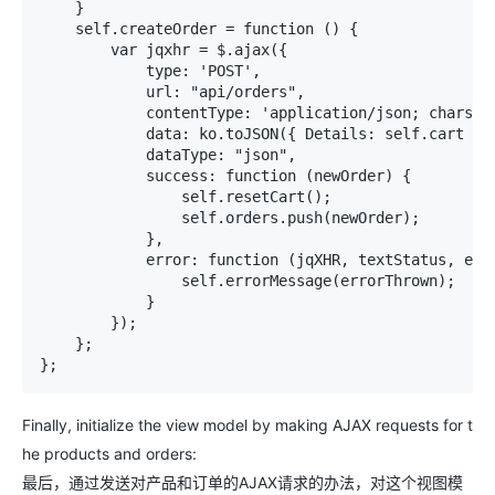
    } 

    self.createOrder = function () { 

        var jqxhr = $.ajax({ 

            type: 'POST', 

            url: "api/orders", 

            contentType: 'application/json; charset=
            data: ko.toJSON({ Details: self.cart }),
            dataType: "json", 

            success: function (newOrder) { 

                self.resetCart(); 

                self.orders.push(newOrder); 

            }, 

            error: function (jqXHR, textStatus, erro
                self.errorMessage(errorThrown); 

            }   

        }); 

    }; 

};
Finally, initialize the view model by making AJAX requests for t
he products and orders:
最后，通过发送对产品和订单的AJAX请求的办法，对这个视图模