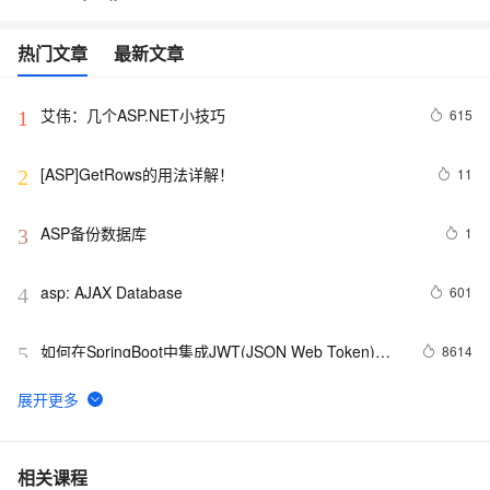
热门文章
最新文章
艾伟：几个ASP.NET小技巧
615
1
[ASP]GetRows的用法详解！
11
2
ASP备份数据库
1
3
asp: AJAX Database
601
4
如何在SpringBoot中集成JWT(JSON Web Token)鉴
8614
5
权
漏洞扫描技术：对Web应用程序进行漏洞扫描
26
6
【WEB安全】详解信息泄漏漏洞
9
7
相关课程