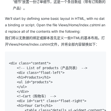
“细节”放置一份订单细节，这是一个条目数组（带有订购数的
产品）。
We’ll start by defining some basic layout in HTML, with no dat
a binding or script. Open the file Views/Home/Index.cshtml an
d replace all of the contents with the following:
我们将以无数据的绑定或脚本首先定义一些HTML的基本布局。打
开Views/Home/Index.cshtml文件，并将全部内容替换如下：
<div class="content"> 

    <!-- List of products（产品列表） --> 

    <div class="float-left"> 

    <h1>Products</h1> 

    <ul id="products"> 

    </ul> 

    </div> 

    <!—Cart（购物车） --> 

    <div id="cart" class="float-right"> 

    <h1>Your Cart</h1> 

        <table class="details ui-widget-content"> 
