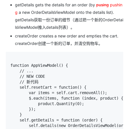
getDetails
gets the details for an order (by
pusing
pushin
g
a new
OrderDetailsViewModel
onto the
details
list).
getDetails
获取一份订单的细节（通过把一个新的
OrderDetai
lsViewModel
推入
details
列表）。
createOrder
creates a new order and empties the cart.
createOrder
创建一个新的订单，并清空购物车。
function AppViewModel() { 

    // ... 

    // NEW CODE

    // 新代码

    self.resetCart = function() { 

        var items = self.cart.removeAll(); 

        $.each(items, function (index, product) { 

            product.Quantity(0); 

        }); 

    } 

    self.getDetails = function (order) { 

        self.details(new OrderDetailsViewModel(order