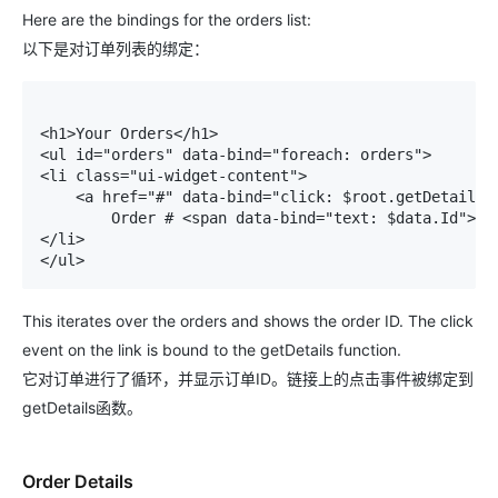
Here are the bindings for the orders list:
以下是对订单列表的绑定：
<h1>Your Orders</h1> 

<ul id="orders" data-bind="foreach: orders"> 

<li class="ui-widget-content"> 

    <a href="#" data-bind="click: $root.getDetails">
        Order # <span data-bind="text: $data.Id"></s
</li> 

</ul>
This iterates over the orders and shows the order ID. The click
event on the link is bound to the
getDetails
function.
它对订单进行了循环，并显示订单ID。链接上的点击事件被绑定到
getDetails
函数。
Order Details