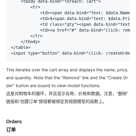
    <tbody data-bind="foreach: cart"> 

        <tr> 

            <td><span data-bind="text: $data.Name"><
            <td>$<span data-bind="text: $data.Price"
            <td class="qty"><span data-bind="text: $
            <td><a href="#" data-bind="click: remove
        </tr> 

    </tbody> 

</table> 

<input type="button" data-bind="click: createOrder"
This iterates over the cart array and displays the name, price,
and quantity. Note that the "Remove" link and the "Create Or
der" button are bound to view-model functions.
这是对购物车的循环，并且显示名称、价格和数据。注意，“删除”
链接和“创建订单”按钮都被绑定到视图模型的函数上。
Orders
订单