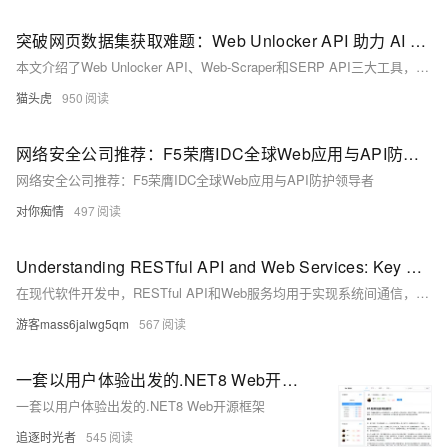
突破网页数据集获取难题：Web Unlocker API 助力 AI 训练与微调数据集全方位解决方案
本文介绍了Web Unlocker API、Web-Scraper和SERP API三大工具，助力解决AI训练与微调数据集获取难题。Web Unlocker API通过智能代理和CAPTCHA绕过技术，高效解锁高防护网站数据；Web-Scraper支持动态内容加载，精准抓取复杂网页信息；SERP API专注搜索引擎结果页数据抓取，适用于SEO分析与市场研究。这些工具大幅降低数据获取成本，提供合规保障，特别适合中小企业使用。粉丝专属体验入口提供2刀额度，助您轻松上手！
猫头虎
950
网络安全公司推荐：F5荣膺IDC全球Web应用与API防护领导者
网络安全公司推荐：F5荣膺IDC全球Web应用与API防护领导者
对你痴情
497
Understanding RESTful API and Web Services: Key Differences and Use Cases
在现代软件开发中，RESTful API和Web服务均用于实现系统间通信，但各有特点。RESTful API遵循REST原则，主要使用HTTP/HTTPS协议，数据格式多为JSON或XML，适用于无状态通信；而Web服务包括SOAP和REST，常用于基于网络的API，采用标准化方法如WSDL或OpenAPI。理解两者区别有助于选择适合应用需求的解决方案，构建高效、可扩展的应用程序。
游客mass6jalwg5qm
567
一套以用户体验出发的.NET8 Web开源框架
一套以用户体验出发的.NET8 Web开源框架
追逐时光者
545