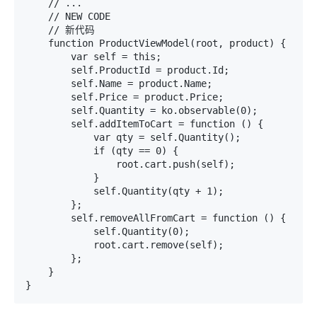
    // ... 

    // NEW CODE 

    // 新代码

    function ProductViewModel(root, product) { 

        var self = this; 

        self.ProductId = product.Id; 

        self.Name = product.Name; 

        self.Price = product.Price; 

        self.Quantity = ko.observable(0); 

        self.addItemToCart = function () { 

            var qty = self.Quantity(); 

            if (qty == 0) { 

                root.cart.push(self); 

            } 

            self.Quantity(qty + 1); 

        }; 

        self.removeAllFromCart = function () { 

            self.Quantity(0); 

            root.cart.remove(self); 

        }; 

    } 

}