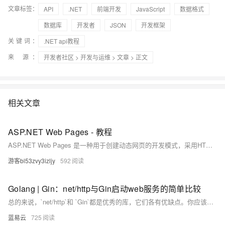
文章标签：
API
.NET
前端开发
JavaScript
数据格式
数据库
开发者
JSON
开发框架
关键词：
.NET api教程
来 源：
开发者社区
>
开发与运维
>
文章
> 正文
相关文章
ASP.NET Web Pages - 教程
ASP.NET Web Pages 是一种用于创建动态网页的开发模式，采用HTML、CSS、JavaScript 和服务器脚本。本教程聚焦于Web Pages，介绍如何使用Razor语法结合服务器端代码与前端技术，以及利用WebMatrix工具进行开发。适合初学者入门ASP.NET。
游客bl53zvy3izljy
592
Golang | Gin：net/http与Gin启动web服务的简单比较
总的来说，`net/http`和 `Gin`都是优秀的库，它们各有优缺点。你应该根据你的需求和经验来选择最适合你的工具。希望这个比较可以帮助你做出决策。
蓝易云
725