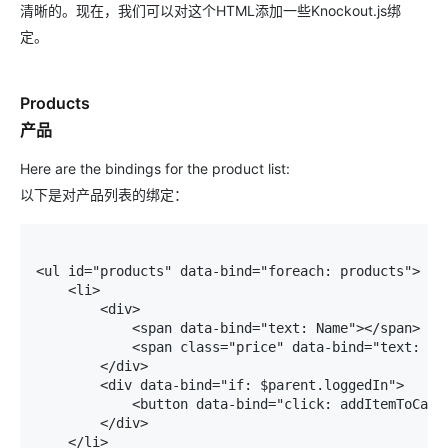
清晰的。现在，我们可以对这个HTML添加一些Knockout.js绑
定。
Products
产品
Here are the bindings for the product list:
以下是对产品列表的绑定：
<ul id="products" data-bind="foreach: products"> 

    <li> 

        <div> 

            <span data-bind="text: Name"></span>  

            <span class="price" data-bind="text: '$'
        </div> 

        <div data-bind="if: $parent.loggedIn"> 

            <button data-bind="click: addItemToCart"
        </div> 

    </li> 
