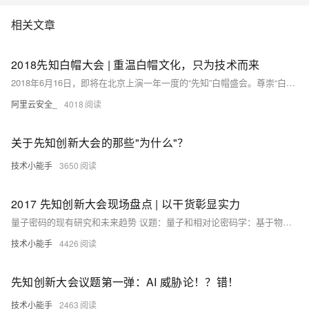
相关文章
2018先知白帽大会 | 重温白帽文化，只为技术而来
2018年6月16日，即将在北京上演一年一度的“先知”白帽盛会。尊崇“白帽文化”，我们带来的是一场真正属于“白帽子”的技术大赏。 12位安全领域的佼佼者，聚焦“攻与防”的技术践行。通过「安全技术成果」和「实战经验」分享，在场的每一个人都将收获满满。
阿里云安全_
4018
关于先知创新大会的那些"为什么"？
技术小能手
3650
2017 先知创新大会现场盘点 | 以干货彰显实力
量子密码的现有研究和未来趋势 议题：量子和相对论密码学：基于物理原理的信息安全 演讲嘉宾：施尧耘 阿里云首席量子技术科学家，之江实验室副主任 “大型量子计算机出现后，目前广泛使用的公钥密码系统都不安全了。
技术小能手
4426
先知创新大会议题第一弹：AI 威胁论！？错！
技术小能手
2463