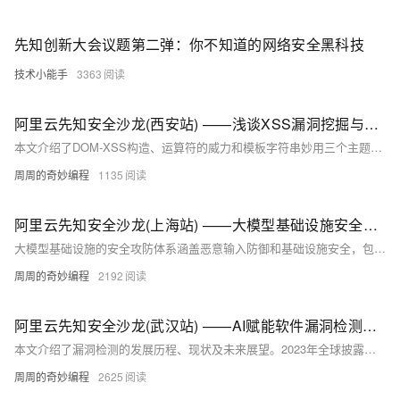
先知创新大会议题第二弹：你不知道的网络安全黑科技
技术小能手
3363
阿里云先知安全沙龙(西安站) ——浅谈XSS漏洞挖掘与构造思路
本文介绍了DOM-XSS构造、运算符的威力和模板字符串妙用三个主题。通过多个实例图解，详细展示了如何利用DOM特性构造XSS攻击、JavaScript运算符在代码中的巧妙应用，以及模板字符串在开发中的灵活运用。这些内容对提升Web安全意识和编程技巧具有重要参考价值。
周周的奇妙编程
1135
阿里云先知安全沙龙(上海站) ——大模型基础设施安全攻防
大模型基础设施的安全攻防体系涵盖恶意输入防御和基础设施安全，包括框架、三方库、插件、平台、模型和系统安全。关键漏洞如CVE-2023-6019（Ray框架命令注入）、CVE-2024-5480（PyTorch分布式RPC）及llama.cpp中的多个漏洞，强调了代码安全性的重要性。模型文件安全方面，需防范pickle反序列化等风险，建议使用Safetensors格式。相关实践包括构建供应链漏洞库、智能化漏洞分析和深度检测，确保全方位防护。
周周的奇妙编程
2192
阿里云先知安全沙龙(武汉站) ——AI赋能软件漏洞检测，机遇, 挑战与展望
本文介绍了漏洞检测的发展历程、现状及未来展望。2023年全球披露的漏洞数量达26447个，同比增长5.2%，其中超过7000个具有利用代码，115个已被广泛利用，涉及多个知名软件和系统。文章探讨了从人工审计到AI技术的应用，强调了数据集质量对模型性能的重要性，并展示了不同检测模型的工作原理与实现方法。此外，还讨论了对抗攻击对模型的影响及提高模型可解释性的多种方法，展望了未来通过任务大模型实现自动化漏洞检测与修复的趋势。
周周的奇妙编程
2625