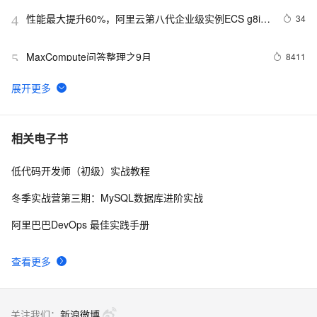
性能最大提升60%，阿里云第八代企业级实例ECS g8i正
34
4
式上线
MaxCompute问答整理之9月
8411
5
RTMP、RTSP、HTTP视频协议详解（附：直播流地
6006
6
址、播放软件）
业界 | 从未卜先知的信号灯说起，阿里城市大脑的智慧
13
7
相关电子书
交通实践
低代码开发师（初级）实战教程
2017先知创新大会：有ZHI而来
3
8
冬季实战营第三期：MySQL数据库进阶实战
先知白帽大会图记：让安全再暖一点
2
9
阿里巴巴DevOps 最佳实践手册
阿里文娱首次公开！AI 如何对爆款内容未卜先知？
7
10
查看更多
关注我们：
新浪微博