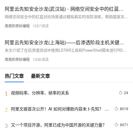
阿里云先知安全沙龙(武汉站) - 网络空间安全中的红蓝对抗实践
网络空间安全中的红蓝对抗场景通过模拟真实的攻防演练，帮助国家关键基础设施单位提升安全水平。具体案例包括快递单位、航空公司、一线城市及智能汽车品牌等，在演练中发现潜在攻击路径，有效识别和防范风险，确保系统稳定运行。演练涵盖情报收集、无差别攻击、针对性打击、稳固据点、横向渗透和控制目标等关键步骤，全面提升防护能力。
周周的奇妙编程
1557
阿里云先知安全沙龙(上海站)——后渗透阶段主机关键信息自动化狩猎的实现与应用
本文介绍了在后渗透测试中使用LSTAR工具和PowerShell脚本进行RDP状态查询、端口获取及凭据收集的过程，强调了高强度实战场景下的OPSEC需求。通过MITRE ATT&CK框架的应用，详细阐述了凭证访问、发现和收集等关键技术，确保攻击者能够隐蔽、持续且高效地渗透目标系统，最终获取核心数据或控制权。文中还展示了SharpHunter等工具的自动化实现，进一步提升了操作的安全性和效率。
周周的奇妙编程
1338
热门文章
最新文章
视频码率、分辨率、帧率的关系
24
1
阿里文娱首次公开！AI 如何对爆款内容未卜先知？  | 
8019
2
11月14号栖夜读
又一个项目开源，阿里已成为中国开源的关键力量？
9071
3