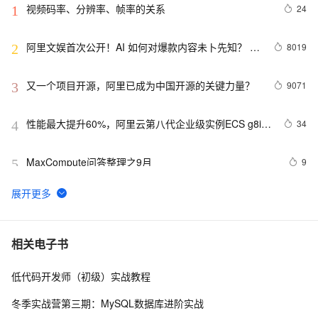
视频码率、分辨率、帧率的关系
24
1
阿里文娱首次公开！AI 如何对爆款内容未卜先知？  | 
8019
2
11月14号栖夜读
又一个项目开源，阿里已成为中国开源的关键力量？
9071
3
性能最大提升60%，阿里云第八代企业级实例ECS g8i正
34
4
式上线
MaxCompute问答整理之9月
9
5
RTMP、RTSP、HTTP视频协议详解（附：直播流地
6006
6
址、播放软件）
业界 | 从未卜先知的信号灯说起，阿里城市大脑的智慧
13
7
相关电子书
交通实践
低代码开发师（初级）实战教程
先知白帽大会图记：让安全再暖一点
2
8
冬季实战营第三期：MySQL数据库进阶实战
阿里文娱首次公开！AI 如何对爆款内容未卜先知？
7
9