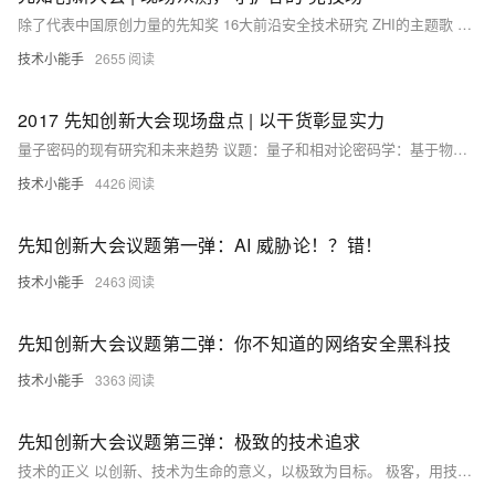
除了代表中国原创力量的先知奖 16大前沿安全技术研究 ZHI的主题歌 先知创新大会 还有一个人气爆满的现场福利 与陌陌SRC联手的 线下众测赛！ 跟着安全君 一起回顾现场盛况吧。 什么是现场众测？ 先知平台通过线上、线下等多个渠道招募技术优秀、测试经验丰富的白帽子，在创新大会现场设立专门的众测区域，让他们从线上走到线下，现场公布测试范围，进行为期两天的现场安全测试和漏洞挖掘，挖到漏洞后提交到先知平台，当场进行漏洞审核和确认。
技术小能手
2655
2017 先知创新大会现场盘点 | 以干货彰显实力
量子密码的现有研究和未来趋势 议题：量子和相对论密码学：基于物理原理的信息安全 演讲嘉宾：施尧耘 阿里云首席量子技术科学家，之江实验室副主任 “大型量子计算机出现后，目前广泛使用的公钥密码系统都不安全了。
技术小能手
4426
先知创新大会议题第一弹：AI 威胁论！？错！
技术小能手
2463
先知创新大会议题第二弹：你不知道的网络安全黑科技
技术小能手
3363
先知创新大会议题第三弹：极致的技术追求
技术的正义 以创新、技术为生命的意义，以极致为目标。 极客，用技术作为武器的战斗在尖端技术的前线。 2017 先知创新大会， 以技术之名，以极致致敬， 不接受平庸和陈旧的安全人。