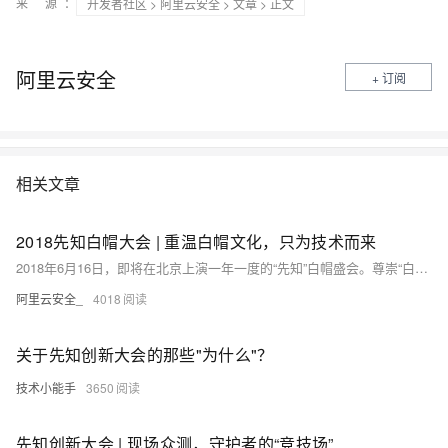
来 源：
开发者社区
>
阿里云安全
>
文章
> 正文
阿里云安全
+ 订阅
相关文章
2018先知白帽大会 | 重温白帽文化，只为技术而来
2018年6月16日，即将在北京上演一年一度的“先知”白帽盛会。尊崇“白帽文化”，我们带来的是一场真正属于“白帽子”的技术大赏。 12位安全领域的佼佼者，聚焦“攻与防”的技术践行。通过「安全技术成果」和「实战经验」分享，在场的每一个人都将收获满满。
阿里云安全_
4018
关于先知创新大会的那些"为什么"？
技术小能手
3650
先知创新大会 | 现场众测，守护者的“竞技场”