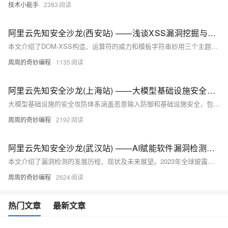
技术小能手
2383
阿里云先知安全沙龙(西安站) ——浅谈XSS漏洞挖掘与构造思路
本文介绍了DOM-XSS构造、运算符的威力和模板字符串妙用三个主题。通过多个实例图解，详细展示了如何利用DOM特性构造XSS攻击、JavaScript运算符在代码中的巧妙应用，以及模板字符串在开发中的灵活运用。这些内容对提升Web安全意识和编程技巧具有重要参考价值。
周周的奇妙编程
1135
阿里云先知安全沙龙(上海站) ——大模型基础设施安全攻防
大模型基础设施的安全攻防体系涵盖恶意输入防御和基础设施安全，包括框架、三方库、插件、平台、模型和系统安全。关键漏洞如CVE-2023-6019（Ray框架命令注入）、CVE-2024-5480（PyTorch分布式RPC）及llama.cpp中的多个漏洞，强调了代码安全性的重要性。模型文件安全方面，需防范pickle反序列化等风险，建议使用Safetensors格式。相关实践包括构建供应链漏洞库、智能化漏洞分析和深度检测，确保全方位防护。
周周的奇妙编程
2192
阿里云先知安全沙龙(武汉站) ——AI赋能软件漏洞检测，机遇, 挑战与展望
本文介绍了漏洞检测的发展历程、现状及未来展望。2023年全球披露的漏洞数量达26447个，同比增长5.2%，其中超过7000个具有利用代码，115个已被广泛利用，涉及多个知名软件和系统。文章探讨了从人工审计到AI技术的应用，强调了数据集质量对模型性能的重要性，并展示了不同检测模型的工作原理与实现方法。此外，还讨论了对抗攻击对模型的影响及提高模型可解释性的多种方法，展望了未来通过任务大模型实现自动化漏洞检测与修复的趋势。
周周的奇妙编程
2624
热门文章
最新文章