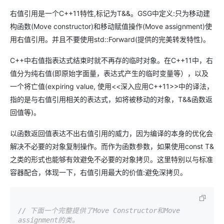
右值引用是一个C++11特性,标记为T&&。GSG中定义:只为移动建
构函数(Move constructor)和移动赋值操作(Move assignment)使
用右值引用。并且不要使用std::Forward(提供的完美转发特性)。
C++中右值指表达式结束时就不再存的临时对象。在C++11中，右
值分为纯右值(即原始字面量，表达式产生的临时变量等），以及
一个将亡值(expiring value, 使用<<深入应用C++11>>中的译法，
指的是与右值引用相关的表达式，如将被移动的对象，T&&函数返
回值等)。
以函数返回值表达不出右值引用的威力，因为编译的本身的优化会
解决不必要的对象复制操作。而作为函数参数，如果使用const T&
之类的形式也能够有效避免不必要的对象拷贝。这里特别以与标准
容器配合，体现一下，右值引用最大的价值:避免深拷贝。
// 下面一个完整提供了Move Constructor和Move 
assignment的类。