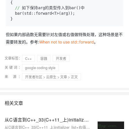
{

//
 如下保持arg的类型传入到bar()中

  bar(std::forward<T>(arg));

}
但如果内部函数无需要针对左值或右值做特殊处理，这种场景是不
需要转发的。参考:
When not to use std::forward
。
文章标签：
C++
容器
开发者
关键词：
google coding style
来 源：
开发者社区
>
云原生
>
文章
> 正文
相关文章
从C语言到C++_33(C++11_上)initializer_list+右值引用+完美转发+移动构造/赋值（中）
从C语言到C++_33(C++11_上)initializer_list+右值引用+完美转发+移动构造/赋值