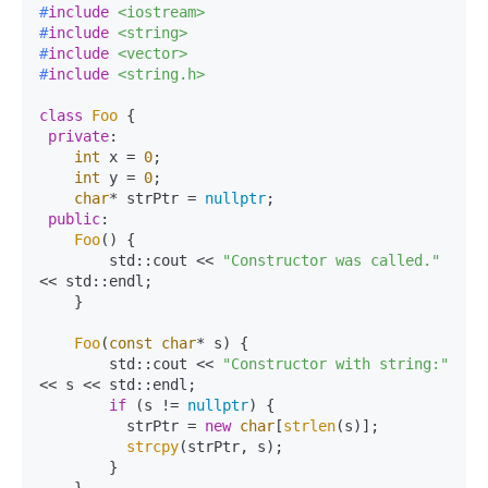
#
include
<iostream>
#
include
<string>
#
include
<vector>
#
include
<string.h>
class
Foo
 {

private
:

int
 x = 
0
;

int
 y = 
0
;

char
* strPtr = 
nullptr
;

public
:

Foo
() {

        std::cout << 
"Constructor was called."
<< std::endl;

    }

Foo
(
const
char
* s) {

        std::cout << 
"Constructor with string:"
<< s << std::endl;

if
 (s != 
nullptr
) {

          strPtr = 
new
char
[
strlen
(s)];

strcpy
(strPtr, s);

        }
