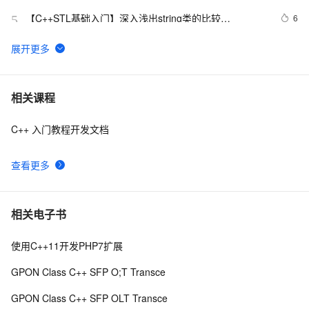
【C++STL基础入门】深入浅出string类的比较
6
5
(compare)、复制(copy)
C++之MFC制作简单计算器（VS2019实现），附带完整
7
6
代码
【C/C++】用格雷戈里公式求π
14
7
相关课程
C++ 入门教程开发文档
设计模式C++学习笔记之十六（Observer观察者模式）
11
8
查看更多
Qt C++ 扫码枪使用数据处理
8
9
【C++标准的演化】逐步解决历史遗留问题,从C++11到
8
10
相关电子书
C++26的改进
使用C++11开发PHP7扩展
GPON Class C++ SFP O;T Transce
GPON Class C++ SFP OLT Transce