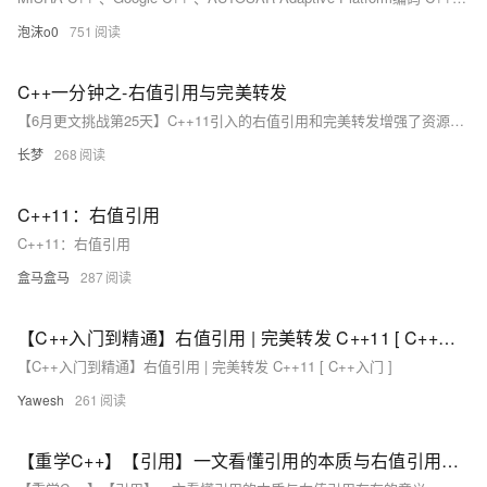
泡沫o0
751
C++一分钟之-右值引用与完美转发
【6月更文挑战第25天】C++11引入的右值引用和完美转发增强了资源管理和模板灵活性。右值引用(`&&`)用于绑定临时对象，支持移动语义，减少拷贝。移动构造和赋值允许有效“窃取”资源。完美转发通过`std::forward`保持参数原样传递，适用于通用模板。常见问题包括误解右值引用只能绑定临时对象，误用`std::forward`，忽视`noexcept`和过度使用`std::move`。高效技巧涉及利用右值引用优化容器操作，使用完美转发构造函数和创建通用工厂函数。掌握这些特性能提升代码效率和泛型编程能力。
长梦
268
C++11：右值引用
C++11：右值引用
盒马盒马
287
【C++入门到精通】右值引用 | 完美转发 C++11 [ C++入门 ]
【C++入门到精通】右值引用 | 完美转发 C++11 [ C++入门 ]
Yawesh
261
【重学C++】【引用】一文看懂引用的本质与右值引用存在的意义