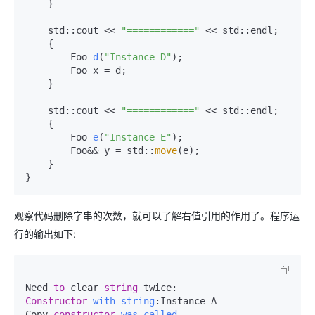
    }

    std::cout << 
"============"
 << std::endl;

    {

Foo 
d
(
"Instance D"
)
;

        Foo x = d;

    }

    std::cout << 
"============"
 << std::endl;

    {

Foo 
e
(
"Instance E"
)
;

        Foo&& y = std::
move
(e);

    }

观察代码删除字串的次数，就可以了解右值引用的作用了。程序运
行的输出如下:
Need 
to
 clear 
string
Constructor
with
string
:
Instance A

Copy 
constructor
was
called