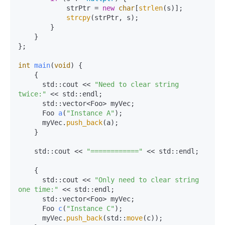
            strPtr = 
new
char
[
strlen
(s)];

strcpy
(strPtr, s);

        }

    }

};

int
main
(
void
)
{

    {

      std::cout << 
"Need to clear string 
twice:"
 << std::endl;

      std::vector<Foo> myVec;

Foo 
a
(
"Instance A"
)
;

      myVec.
push_back
(a);

    }

    std::cout << 
"============"
 << std::endl;

    {

      std::cout << 
"Only need to clear string 
one time:"
 << std::endl;

      std::vector<Foo> myVec;

Foo 
c
(
"Instance C"
)
;

      myVec.
push_back
(std::
move
(c));
