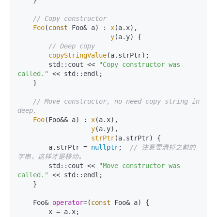
    }

// Copy constructor
Foo
(
const
 Foo& a) : 
x
(a.x),

y
(a.y) {

// Deep copy
copyStringValue
(a.strPtr);

        std::cout << 
"Copy constructor was 
called."
 << std::endl;

    }

// Move constructor, no need copy string in 
deep.
Foo
(Foo&& a) : 
x
(a.x),

y
(a.y),

strPtr
(a.strPtr) {

        a.strPtr = 
nullptr
;  
// 注意要清掉之前的
字串，这样才是移动。
        std::cout << 
"Move constructor was 
called."
 << std::endl;

    }

    Foo& 
operator
=(
const
 Foo& a) {

        x = a.x;
