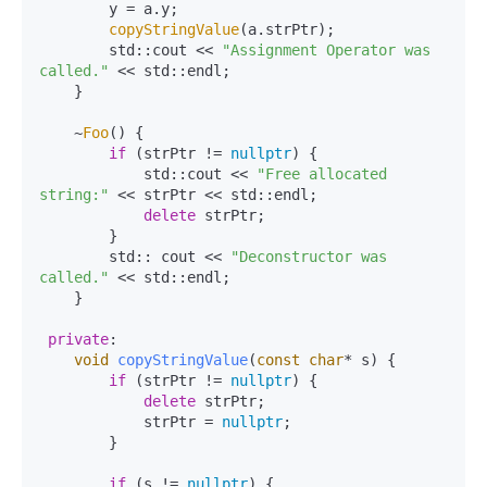
        y = a.y;

copyStringValue
(a.strPtr);

        std::cout << 
"Assignment Operator was 
called."
 << std::endl;

    }

    ~
Foo
() {

if
 (strPtr != 
nullptr
) {

            std::cout << 
"Free allocated 
string:"
 << strPtr << std::endl;

delete
 strPtr;

        }

        std:: cout << 
"Deconstructor was 
called."
 << std::endl;

    }

private
:

void
copyStringValue
(
const
char
* s)
{

if
 (strPtr != 
nullptr
) {

delete
 strPtr;

            strPtr = 
nullptr
;

        }

if
 (s != 
nullptr
) {
