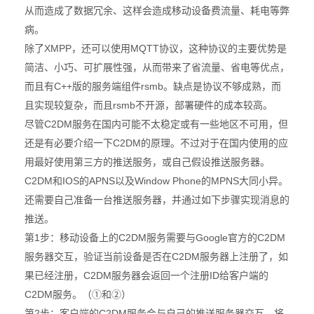
从而造成了数据冗余、这样会造成移动设备费流量、耗电等弊
病。
XMPP
MQTT
除了
，还可以使用
协议，这种协议的主要优势是
简洁、小巧、可扩展性强，从而带来了省流量、省电等优点，
C++
rsmb
而且有
版的服务端组件
。缺点是协议不够成熟，而
rsmb
且实现较复杂，而且
不开源，部署硬件的成本较高。
C2DM
尽管
服务在国内可能不太稳定或有一些地区不可用，但
C2DM
还是有必要介绍一下
的原理。不过对于在国内使用的应
用最好使用第三方的推送服务，或自己假设推送服务器。
C2DM
IOS
APNS
Window Phone
MPNS
和
的
以及
的
大同小异。
还需要自己准备一台推送服务器，并通过如下步骤实现消息的
推送。
1
C2DM
Google
C2DM
第
步
：移动设备上的
服务需要与
官方的
C2DM
服务器交互，验证当前设备是否在
服务器上注册了，如
C2DM
ID
果已经注册，
服务器会返回一个注册
给客户端的
C2DM
服务。（
①和②）
2
C2DM
第
步
：客户端的
服务会与自己的推送服务器交互，将