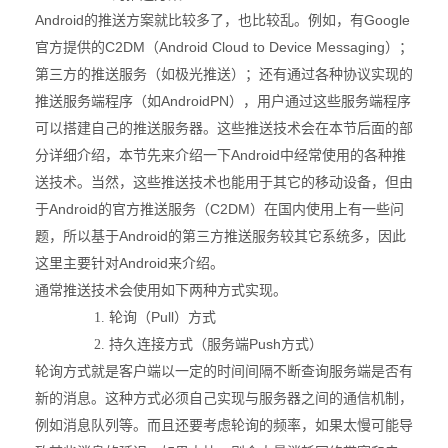
Android
Google
的推送方案就比较多了，也比较乱。例如，有
C2DM
Android Cloud to Device Messaging
官方提供的
（
）；
第三方的推送服务（如极光推送）；还有通过各种协议实现的
AndroidPN
推送服务端程序（如
），用户通过这些服务端程序
可以搭建自己的推送服务器。这些推送技术会在本节后面的部
Android
分详细介绍，本节先来介绍一下
中经常使用的各种推
送技术。当然，这些推送技术也能用于其它的移动设备，但由
Android
C2DM
于
的官方推送服务（
）在国内使用上有一些问
Android
题，所以基于
的第三方推送服务较其它系统多，因此
Android
这里主要针对
来介绍。
通常推送技术会使用如下两种方式实现。
Pull
1.
轮询（
）方式
Push
2.
持久连接方式（服务端
方式）
轮询方式就是客户端以一定的时间间隔不断查询服务端是否有
新的消息。这种方式必须自己实现与服务器之间的通信机制，
例如消息队列等。而且还要考虑轮询的频率，如果太慢可能导