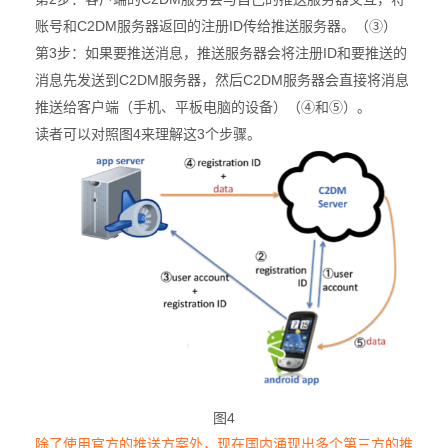
C2DM
ID
账号和
服务器返回的注册
传给推送服务器。（
③）
3
ID
第
步
：如果要推送消息，推送服务器会将注册
和要推送的
C2DM
C2DM
消息先发送到
服务器，然后
服务器会直接将消息
推送给客户端（手机、平板电脑的设备）（
④和⑤）。
4
3
读者可以对照图
来理解这
个步骤。
图4
除了使用官方的推送方案外，现在国内涌现出多个第三方的推