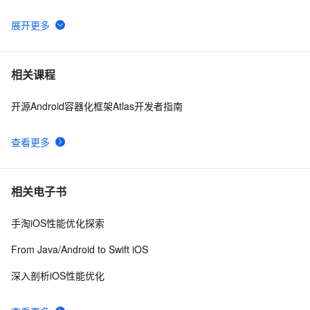
windows解决SpringBoot启动时：APPLICATION 
10
6
FAILED TO START
Windows Update MiniTool 20.12.2016 控制Window更新
7
7
相关课程
下载及使用教程
开源Android容器化框架Atlas开发者指南
腾讯START云游戏开启不限量测试，支持MacOS和
4
8
Windows
查看更多
误删除、误格式化数据灾难应急方案(WINDOWS平台)
660
9
Links/tutorials on writing windows (stack based) 
642
10
相关电子书
exploits
手淘iOS性能优化探索
From Java/Android to Swift iOS
深入剖析iOS性能优化