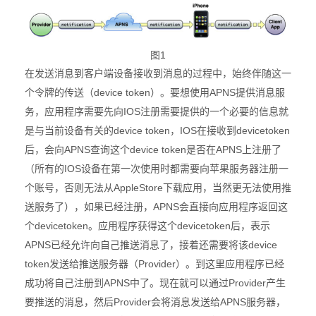
图1
在发送消息到客户端设备接收到消息的过程中，始终伴随这一
device token
APNS
个令牌的传送（
）。要想使用
提供消息服
IOS
务，应用程序需要先向
注册需要提供的一个必要的信息就
device token
IOS
devicetoken
是与当前设备有关的
，
在接收到
APNS
device token
APNS
后，会向
查询这个
是否在
上注册了
IOS
（所有的
设备在第一次使用时都需要向苹果服务器注册一
AppleStore
个账号，否则无法从
下载应用，当然更无法使用推
APNS
送服务了），如果已经注册，
会直接向应用程序返回这
devicetoken
devicetoken
个
。应用程序获得这个
后，表示
APNS
device
已经允许向自己推送消息了，接着还需要将该
token
Provider
发送给推送服务器（
）。到这里应用程序已经
APNS
Provider
成功将自己注册到
中了。现在就可以通过
产生
Provider
APNS
要推送的消息，然后
会将消息发送给
服务器，