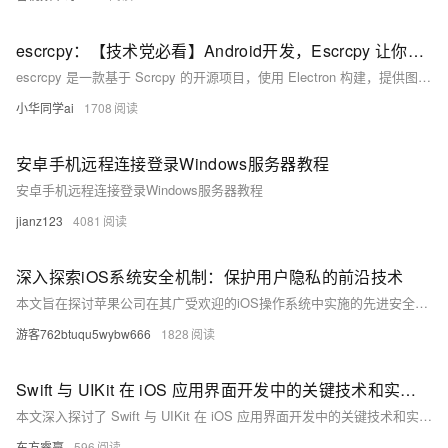
escrcpy：【技术党必看】Android开发，Escrcpy 让你无线投屏新体验！图形界面掌控 Android，30-120fps 超流畅！🔥
escrcpy 是一款基于 Scrcpy 的开源项目，使用 Electron 构建，提供图形化界面来显示和控制 Android 设备。它支持 USB 和 Wi-Fi 连接，帧率可达 30-120fps，延迟低至 35-70ms，启动迅速且画质清晰。escrcpy 拥有丰富的功能，包括自动化任务、多设备管理、反向网络共享、批量操作等，无需注册账号或广告干扰。适用于游戏直播、办公协作和教育演示等多种场景，是一款轻量级、高性能的 Android 控制工具。
小华同学ai
1708
安卓手机远程连接登录Windows服务器教程
安卓手机远程连接登录Windows服务器教程
jianz123
4081
深入探索iOS系统安全机制：保护用户隐私的前沿技术
本文旨在探讨苹果公司在其广受欢迎的iOS操作系统中实施的先进安全措施，这些措施如何共同作用以保护用户的隐私和数据安全。我们将深入了解iOS的安全架构，包括其硬件和软件层面的创新，以及苹果如何通过持续的软件更新来应对新兴的安全威胁。此外，我们还将讨论iOS系统中的一些关键安全功能，如Face ID、加密技术和沙箱环境，以及它们如何帮助防止未经授权的访问和数据泄露。
游客762btuqu5wybw666
1828
Swift 与 UIKit 在 iOS 应用界面开发中的关键技术和实践方法
本文深入探讨了 Swift 与 UIKit 在 iOS 应用界面开发中的关键技术和实践方法。Swift 以其简洁、高效和类型安全的特点，结合 UIKit 丰富的组件和功能，为开发者提供了强大的工具。文章从 Swift 的语法优势、类型安全、编程模型以及与 UIKit 的集成，到 UIKit 的主要组件和功能，再到构建界面的实践技巧和实际案例分析，全面介绍了如何利用这些技术创建高质量的用户界面。
东方睿赢
596