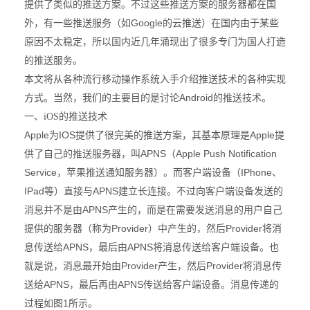
提供了类似的推送方案。不过这些推送方案的服务器都在国
Google
外，有一些推送服务（如
的云推送）在国内由于某些
原因不太稳定，所以国内近几年涌现出了很多专门为国人打造
的推送服务。
本文将从各种流行移动操作系统入手介绍推送技术的各种实现
Android
方式。当然，我们的主要目的是讨论
的推送技术。
一、iOS的推送技术
Apple
IOS
Apple
为
提供了很完美的推送方案，其基本原理是
提
APNS
Apple Push Notification
供了自己的推送服务器，叫
（
Service
IPhone
，苹果推送通知服务器）。而客户端设备（
、
IPad
APNS
等）直接与
建立长连接。不过向客户端设备发送的
APNS
消息并不是由
产生的，而是在需要发送消息的用户自己
Provider
Provider
提供的服务器（称为
）中产生的，然后
将消
APNS
APNS
息传送给
，最后由
将消息传送给客户端设备。也
Provider
Provider
就是说，消息最开始由
产生，然后
将消息传
APNS
APNS
送给
，最后再由
传送给客户端设备。消息传递的
1
过程如图
所示。