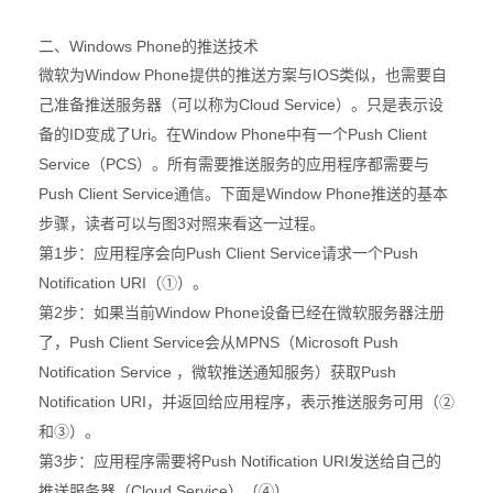
二、Windows Phone的推送技术
Window Phone
IOS
微软为
提供的推送方案与
类似，也需要自
Cloud Service
己准备推送服务器（可以称为
）。只是表示设
ID
Uri
Window Phone
Push Client
备的
变成了
。在
中有一个
Service
PCS
（
）。所有需要推送服务的应用程序都需要与
Push Client Service
Window Phone
通信。下面是
推送的基本
3
步骤，读者可以与图
对照来看这一过程。
1
Push Client Service
Push
第
步
：应用程序会向
请求一个
Notification URI
（
①
）。
2
Window Phone
第
步
：如果当前
设备已经在微软服务器注册
Push Client Service
MPNS
Microsoft Push
了，
会从
（
Notification Service
Push
，微软推送通知服务）获取
Notification URI
，并返回给应用程序，表示推送服务可用（
②
和③）。
3
Push Notification URI
第
步
：应用程序需要将
发送给自己的
Cloud Service
推送服务器（
）（
④）。