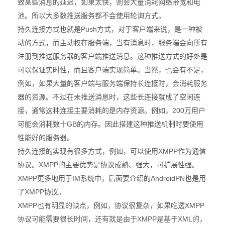
致某些消息的延迟，如果太快，则会大量消耗网络带宽和电
池。所以大多数推送服务都不会使用轮询方式。
Push
持久连接方式也就是
方式，对于客户端来说，是一种被
动的方式，而主动权在服务端，当有消息时，服务端会向所有
注册到推送服务器的客户端推送消息。这种推送方式的好处是
可以保证实时性，而且客户端实现简单。当然，也会有不足，
例如，如果大量的客户端与服务端保持长连接时，会消耗服务
器的资源。不过在未推送消息时，这些长连接就成了空闲连
200
接，通常这种连接主要消耗的是内存资源。例如，
万用户
GB
可能会消耗数十
的内存。因此搭建这种推送机制时要使用
性能好的服务器。
XMPP
持久连接的实现有很多方式，例如，可以使用
作为通信
XMPP
协议。
的主要优势是协议成熟、强大，可扩展性强。
XMPP
IM
AndroidPN
更多地用于
系统中，后面要介绍的
也是用
XMPP
了
协议。
XMPP
XMPP
也有明显的缺点，例如，协议很复杂，如果吃透
XMPP
XML
协议可能需要很长时间，还有就是由于
是基于
的，