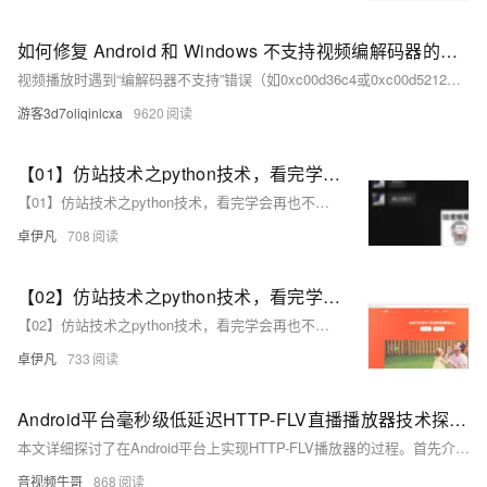
如何修复 Android 和 Windows 不支持视频编解码器的问题？
视频播放时遇到“编解码器不支持”错误（如0xc00d36c4或0xc00d5212）是常见问题，即使文件格式为MP4或MKV。编解码器是编码和解码数据的工具，不同设备和版本支持不同的编解码器。解决方法包括：1) 安装所需编解码器，如K-Lite Codec Pack；2) 使用自带编解码器的第三方播放器，如VLC、KMPlayer等。这些方法能帮助你顺利播放视频。
游客3d7oliqinlcxa
9620
【01】仿站技术之python技术，看完学会再也不用去购买收费工具了-用python扒一个app下载落地页-包括安卓android下载（简单）-ios苹果plist下载（稍微麻烦一丢丢）-客户的麻将软件需要下载落地页并且要做搜索引擎推广-本文用python语言快速开发爬取落地页下载-优雅草卓伊凡
【01】仿站技术之python技术，看完学会再也不用去购买收费工具了-用python扒一个app下载落地页-包括安卓android下载（简单）-ios苹果plist下载（稍微麻烦一丢丢）-客户的麻将软件需要下载落地页并且要做搜索引擎推广-本文用python语言快速开发爬取落地页下载-优雅草卓伊凡
卓伊凡
708
【02】仿站技术之python技术，看完学会再也不用去购买收费工具了-本次找了小影-感觉页面很好看-本次是爬取vue需要用到Puppeteer库用node.js扒一个app下载落地页-包括安卓android下载（简单）-ios苹果plist下载（稍微麻烦一丢丢）-优雅草卓伊凡
【02】仿站技术之python技术，看完学会再也不用去购买收费工具了-本次找了小影-感觉页面很好看-本次是爬取vue需要用到Puppeteer库用node.js扒一个app下载落地页-包括安卓android下载（简单）-ios苹果plist下载（稍微麻烦一丢丢）-优雅草卓伊凡
卓伊凡
733
Android平台毫秒级低延迟HTTP-FLV直播播放器技术探究与实现
本文详细探讨了在Android平台上实现HTTP-FLV播放器的过程。首先介绍了FLV格式的基础，包括文件头和标签结构。接着分析了HTTP-FLV传输原理，通过分块传输实现流畅播放。然后重点讲解了播放器的实现步骤，涵盖网络请求、数据解析、音视频解码与渲染，以及播放控制功能的设计。文章还讨论了性能优化和网络异常处理的方法，并总结了HTTP-FLV播放器的技术价值，尤其是在特定场景下的应用意义。
音视频牛哥
868