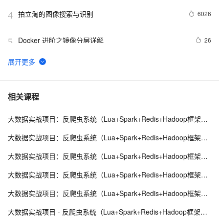
拍立淘的图像搜索与识别
6026
4
Docker 进阶之镜像分层详解
26
5
GET 请求和 POST 请求的安全性有何区别？
10
6
hdu 3015 Disharmony Trees
559
7
相关课程
大数据实战项目：反爬虫系统（Lua+Spark+Redis+Hadoop框架搭建）第一阶段
perl--CGI编程之Apache服务器安装配置
437
8
大数据实战项目：反爬虫系统（Lua+Spark+Redis+Hadoop框架搭建）第二阶段
如何绑定多个action到一个slot
456
9
大数据实战项目：反爬虫系统（Lua+Spark+Redis+Hadoop框架搭建）第三阶段
结构struct(值类型)在实际应用要注意的二点:
620
10
大数据实战项目：反爬虫系统（Lua+Spark+Redis+Hadoop框架搭建）第四阶段
大数据实战项目：反爬虫系统（Lua+Spark+Redis+Hadoop框架搭建）第五阶段
大数据实战项目 - 反爬虫系统（Lua+Spark+Redis+Hadoop框架搭建）第六阶段