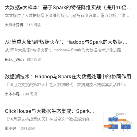
大数据≠大样本：基于Spark的特征降维实战（提升10倍训练效率）
本文探讨了大数据场景下降维的核心问题与解决方案，重点分析了“维度灾难”对模型性能的影响及特征冗余的陷阱。通过数学证明与实际案例，揭示高维空间中样本稀疏性问题，并提出基于Spark的分布式降维技术选型与优化策略。文章详细展示了PCA在亿级用户画像中的应用，包括数据准备、核心实现与效果评估，同时深入探讨了协方差矩阵计算与特征值分解的并行优化方法。此外，还介绍了动态维度调整、非线性特征处理及降维与其他AI技术的协同效应，为生产环境提供了最佳实践指南。最终总结出降维的本质与工程实践原则，展望未来发展方向。
大熊计算机
716
从“笨重大象”到“敏捷火花”：Hadoop与Spark的大数据技术进化之路
从“笨重大象”到“敏捷火花”：Hadoop与Spark的大数据技术进化之路
Echo_Wish
807
数据湖技术：Hadoop与Spark在大数据处理中的协同作用
【10月更文挑战第27天】在大数据时代，数据湖技术凭借其灵活性和成本效益成为企业存储和分析大规模异构数据的首选。Hadoop和Spark作为数据湖技术的核心组件，通过HDFS存储数据和Spark进行高效计算，实现了数据处理的优化。本文探讨了Hadoop与Spark的最佳实践，包括数据存储、处理、安全和可视化等方面，展示了它们在实际应用中的协同效应。
土木林森
790
ClickHouse与大数据生态集成：Spark & Flink 实战
【10月更文挑战第26天】在当今这个数据爆炸的时代，能够高效地处理和分析海量数据成为了企业和组织提升竞争力的关键。作为一款高性能的列式数据库系统，ClickHouse 在大数据分析领域展现出了卓越的能力。然而，为了充分利用ClickHouse的优势，将其与现有的大数据处理框架（如Apache Spark和Apache Flink）进行集成变得尤为重要。本文将从我个人的角度出发，探讨如何通过这些技术的结合，实现对大规模数据的实时处理和分析。
郑小健
1281