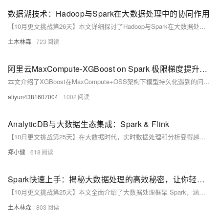
数据湖技术：Hadoop与Spark在大数据处理中的协同作用
【10月更文挑战第26天】本文详细探讨了Hadoop与Spark在大数据处理中的协同作用，通过具体案例展示了两者的最佳实践。Hadoop的HDFS和MapReduce负责数据存储和预处理，确保高可靠性和容错性；Spark则凭借其高性能和丰富的API，进行深度分析和机器学习，实现高效的批处理和实时处理。
土木林森
723
阿里云MaxCompute-XGBoost on Spark 极限梯度提升算法的分布式训练与模型持久化oss的实现与代码浅析
本文介绍了XGBoost在MaxCompute+OSS架构下模型持久化遇到的问题及其解决方案。首先简要介绍了XGBoost的特点和应用场景，随后详细描述了客户在将XGBoost on Spark任务从HDFS迁移到OSS时遇到的异常情况。通过分析异常堆栈和源代码，发现使用的`nativeBooster.saveModel`方法不支持OSS路径，而使用`write.overwrite().save`方法则能成功保存模型。最后提供了完整的Scala代码示例、Maven配置和提交命令，帮助用户顺利迁移模型存储路径。
aliyun4381607004
1002
AnalyticDB与大数据生态集成：Spark & Flink
【10月更文挑战第25天】在大数据时代，实时数据处理和分析变得越来越重要。AnalyticDB（ADB）是阿里云推出的一款完全托管的实时数据仓库服务，支持PB级数据的实时分析。为了充分发挥AnalyticDB的潜力，将其与大数据处理工具如Apache Spark和Apache Flink集成是非常必要的。本文将从我个人的角度出发，分享如何将AnalyticDB与Spark和Flink集成，构建端到端的大数据处理流水线，实现数据的实时分析和处理。
郑小健
618
Spark快速上手：揭秘大数据处理的高效秘密，让你轻松应对海量数据
【10月更文挑战第25天】本文全面介绍了大数据处理框架 Spark，涵盖其基本概念、安装配置、编程模型及实际应用。Spark 是一个高效的分布式计算平台，支持批处理、实时流处理、SQL 查询和机器学习等任务。通过详细的技术综述和示例代码，帮助读者快速掌握 Spark 的核心技能。
土木林森
803