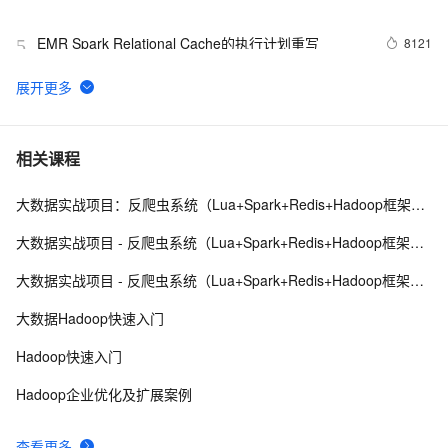
EMR Spark Relational Cache的执行计划重写
8121
5
Spark 【Spark SQL（一）DataFrame的创建、保存与基
7
6
本操作】
spark中连接oracle报异常java.sql.SQLException: No 
3
7
相关课程
suitable driver
大数据实战项目：反爬虫系统（Lua+Spark+Redis+Hadoop框架搭建）第五阶段
10月17日Spark社区直播【Tablestore Spark 
397
8
Streaming Connector -- 海量结构化数据的实时计算和
大数据实战项目 - 反爬虫系统（Lua+Spark+Redis+Hadoop框架搭建）第六阶段
处理】
Spark DAGScheduler中stage转换成TaskSet的过程
716
9
大数据实战项目 - 反爬虫系统（Lua+Spark+Redis+Hadoop框架搭建）第七阶段
查看spark是否有僵尸进程，有的话，先杀掉。可以使
602
10
大数据Hadoop快速入门
用下面命令
Hadoop快速入门
Hadoop企业优化及扩展案例
查看更多