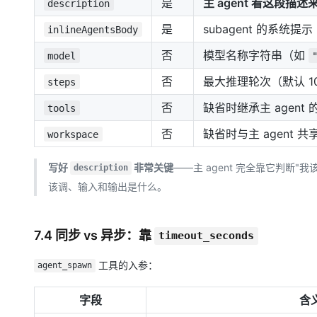
是
主 agent 看这段描
description
是
subagent 的系统提示
inlineAgentsBody
否
模型名称字符串（如
model
否
最大推理轮次（默认 1
steps
否
缺省时继承主 agent 的 
tools
否
缺省时与主 agent 共享 
workspace
写好
非常关键
——主 agent 完全靠它判断"我
description
该调、输入和输出是什么。
7.4 同步 vs 异步：靠
timeout_seconds
工具的入参：
agent_spawn
字段
含