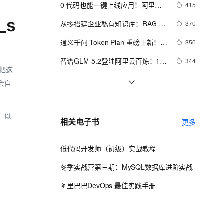
安全
我要投诉
e-1.1-I2V
Cosyvoice-V3-Flash
0 代码也能一键上线应用！阿里云 
415
PolarDB
上云场景组合购
Milvus 弹性伸缩功能新增节
伴
解答FAQ
Meoo 秒悟，一句话生成网站 / 小程
漫剧创作，剧本、分镜、视频高效生成
100%兼容MySQL、PostgreSQL，兼容Oracle，支持集中和分布式
覆盖90%+业务场景，专享组合折扣价
点支持范围
畅自然，细节丰富
高表现力语音合成大模型，语音克隆听感自然
_s
VPN
从零搭建企业私有知识库：RAG + 
370
序全链路开发工具
大模型实战（附完整代码）
ernetes 版 ACK
云聚AI 严选权益
AI 原生数据库服务发布
SSL 证书
通义千问 Token Plan 重磅上新！
2V
Fun-ASR
350
，一键激活高效办公新体验
理容器应用的 K8s 服务
精选AI产品，从模型到应用全链提效
Agent 数据网关
2.4T 参数 Qwen3.8-Max 抢先体
文戏情感细腻自然，动作戏激烈拳拳到肉，实现更强表演能力
支持中英文自由切换，具备更强的噪声鲁棒性
堡垒机
智谱GLM-5.2登陆阿里云百炼：100
344
验，夜间调用 0.2 折
AI 用量加速计划
云原生数据库 PolarDB
 把这
万Token免费领，智谱旗舰模型快
防火墙
、识别商机，让客服更高效、服务更出色。
新老同享，达量后返
Agentic Database 发布
阿里云百炼大模型服务平台文本、
332
会自
速体验全指南
图像、音频、视频等主要模型与能
主机安全
应用
阿里云百炼Token Plan三大档位详
318
力介绍
解：Credits计费规则、Token换算
千问办公
NEW
最新版 阿里云服务器+百炼 Coding 
、以
291
AI 应用及服务市场
相关电子书
与团队选型指南
更多
的智能体编程平台
一站式AI生产力平台
Plan、Token Plan配置价格表
AI 应用
伶鹊
低代码开发师（初级）实战教程
企业级人与Agent协作平台，接入和调度多个数字员工
智能客服平台，对话机器人、对话分析、智能外呼
大模型
冬季实战营第三期：MySQL数据库进阶实战
大模型服务平台百炼 - 全妙
自然语言处理
阿里巴巴DevOps 最佳实践手册
应用创作平台
多模态内容创作工具，已接入 DeepSeek
数据标注
机器学习