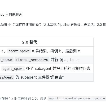
AI 应用
10分钟微调：让0.6B模型媲美235B模
多模态数据信
hub 里自由聊天
型
依托云原生高可用架构,实现Dify私有化部署
用1%尺寸在特定领域达到大模型90%以上效果
做编排（"现在应该叫翻译"）远比写死 Pipeline 更鲁棒、更灵活。2.0 
一个 AI 助手
超强辅助，Bol
即刻拥有 DeepSeek-R1 满血版
在企业官网、通讯软件中为客户提供 AI 客服
多种方案随心选，轻松解锁专属 DeepSeek
2.0 替代
 a、
a 拿结果、再
调
b、最后调 c
agent_spawn
并行
调 a、b、c
t_spawn
timeout_seconds=0
里
多个 subagent 并把上轮的回复喂回去
agent_spawn
的 subagent 文件做"角色表"
ssAgent
把 1.x 旧工程升到 2.0，遇到
import io.agentscope.core.pipeline