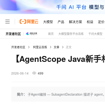
大模型
产品
解决方案
权益
定价
开发者社区
首页
大模型服务平台百炼
千问大模型
大模型
产品
解决方案
权益
定价
云市场
伙伴
服务
了解阿里云
精选产品
精选解决方案
普惠上云
产品定价
精选商城
成为销售伙伴
售前咨询
为什么选择阿里云
千问AI平台
开发者社区
阿里云百炼
文章
正文
了解云产品的定价详情
大模型服务平台百炼
睿译宝，AI翻译排版一
普惠上云 官方力荐
分销伙伴
在线服务
网站建设
什么是云计算
大
【AgentScope Java
大模型服务与应用平台
上传文档即自动完成翻译和
云服务器38元/年起，超
咨询伙伴
多端小程序
技术领先
云上成本管理
售后服务
轻量应用服务器
GLM-5.2：长任务时代
官方推荐返现计划
大模型
精选产品
精选解决方案
Salesforce 国际版订阅
稳定可靠
管理和优化成本
推荐新用户得奖励，单订单
销售伙伴合作计划
2026-06-14
499
自助服务
友盟天域
安全合规
人工智能与机器学习
AI
文本生成
云数据库 RDS
Hermes Agent，打造
云工开物
无影生态合作计划
在线服务
观测云
分析师报告
自主进化，持久记忆，越用
高校专属算力普惠，学生认
计算
互联网应用开发
Qwen3.8-Max
HOT
Salesforce On Alibaba C
工单服务
Tuya 物联网平台阿里云
研究报告与白皮书
人工智能平台 PAI
快速拥有专属 OpenClaw
简介：
子Agent编排 — SubagentDeclaration 描述子 ag
大模
Consulting Partner 合
大数据
容器
智能体时代全能旗舰模型
免费试用
短信专区
一站式AI开发、训练和推
蓝凌 OA
AI 大模型销售与服务生
现代化应用