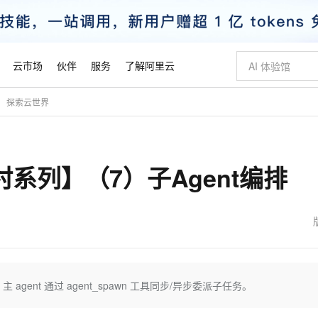
云市场
伙伴
服务
了解阿里云
探索云世界
AI 特惠
数据与 API
成为产品伙伴
企业增值服务
最佳实践
价格计算器
AI 场景体
基础软件
产品伙伴合
阿里云认证
市场活动
配置报价
大模型
自助选配和估算价格
步到位
智启 AI 普惠权益
产品生态集成认证中心
企业支持计划
云上春晚
域名与网站
Qwen Audio：打造专属 AI 语音助手
千问官方 MaaS 平台，为开发者和 Agent 而生，新用户赠送 1 亿 + tokens 额度
一句话生成原生
AI Coding
阿里云Maa
2026 阿里云
云服务器 E
为企业打
数据集
Windows
大模型认证
模型
NEW
NEW
新手村系列】（7）子Agent编排
格式还原
值低价云产品抢先购
至高享 1亿+免费 tokens，加速 Al 应用落地
提供智能易用的域名与建站服务
Qwen-Audio-3.0-Realtime 端到端实时语音角色扮演
输入一句话想法,
智能编程，一键
安全可靠、
产品生态伙伴
专家技术服务
云上奥运之旅
弹性计算合作
阿里云中企出
手机三要素
宝塔 Linux
全部认证
价格优势
开源旗舰模型
即刻拥有 DeepSeek-V4-Pro
阿里云 OPC 创新助力计划
千问大模型
一键部署幻兽
AI 电商营销
对象存储 O
大模型
产品生态伙伴工作台
企业增值服务台
云栖战略参考
云存储合作计
云栖大会
身份实名认证
CentOS
训练营
推动算力普惠，释放技术红利
最高返9万
真正可用的 1M 上下文,一次完成代码全链路开发
快速构建应用程序和网站，即刻迈出上云第一步
轻松解锁专属 DeepSeek-V4-Pro
至高百万元 Token 补贴，加速一人公司成长
多元化、高性能、安全可靠的大模型服务
一键购买专属
从图文生成到
云上的中国
数据库合作计
活动全景
短信
Docker
图片和
自进化智能体
5 分钟轻松部署专属 QwenPaw
Token Plan 模型订阅计划
数字证书管理服务（原SSL证书）
高效搭建 AI
AI 广告创作
无影云电脑
企业成长
NEW
HOT
信息公告
看见新力量
云网络合作计
OCR 文字识别
JAVA
越聪明
证享300元代金券
全托管，含MySQL、PostgreSQL、SQL Server、MariaDB多引擎
Qwen3.8-Max 首发尝鲜，限时加量 10 倍，夜间低至2折
实现全站HTTPS，呈现可信的WEB访问
从聊天伙伴进化为能主动干活的本地数字员工
图文、视频一
随时随地安
魔搭 Mode
Kimi-K3
HappyHors
NEW
loud
服务实践
官网公告
金融模力时刻
Salesforce O
版
发票查验
全能环境
Claude Code + GStack 打造工程团队
千问办公，限时限量积分加倍
Qoder
低代码高效构
AI 建站
短信服务
ent，主 agent 通过 agent_spawn 工具同步/异步委派子任务。
型
NEW
作计划
Kimi 最新旗舰模型，长程编程与推理利器
让文字生成流
计划
创新中心
魔搭 ModelSc
健康状态
理服务
让AI从“聊天伙伴”进化为能干活的“数字员工”
安装技能 GStack，拥有专属 AI 工程团队
你的AI工作搭子，覆盖日常办公高频场景
面向真实软件的智能体编程平台
0 代码专业建
客户案例
天气预报查询
操作系统
态合作计划