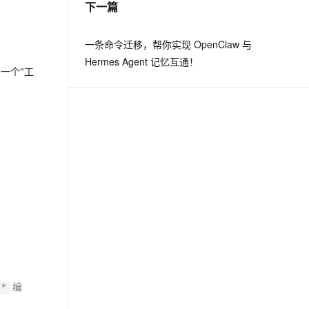
下一篇
息提取
与 AI 智能体进行实时音视频通话
一条命令迁移，帮你实现 OpenClaw 与
从文本、图片、视频中提取结构化的属性信息
构建支持视频理解的 AI 音视频实时通话应用
Hermes Agent 记忆互通！
用一个"工
t.diy 一步搞定创意建站
构建大模型应用的安全防护体系
通过自然语言交互简化开发流程,全栈开发支持
通过阿里云安全产品对 AI 应用进行安全防护
编
.*