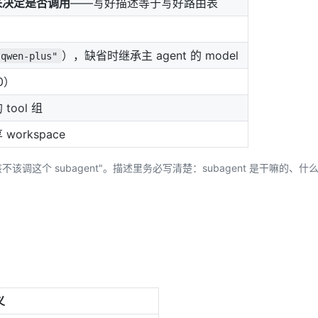
述来决定是否调用
——写好描述等于写好路由表
），缺省时继承主 agent 的 model
"qwen-plus"
0）
tool 组
workspace
该不该调这个 subagent"。描述里务必写清楚：subagent 是干嘛的、什
义