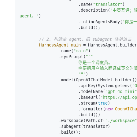
                        .name(
"translator"
)

                        .description(
"中英互译；
agent。"
)

                        .inlineAgentsBody(
"你是
                        .build();

// 2. 构造主 agent，把 subagent 注册进去
HarnessAgent
main
=
 HarnessAgent.builder
                .name(
"main"
)

                .sysPrompt(
"""

                        你是一个调度员。

                        需要把用户输入翻译成英文时调用 translator subagent。

                        """
)

                .model(OpenAIChatModel.builder()

                        .apiKey(System.getenv(
"O
                        .modelName(
"gpt-4o-mini"
                        .baseUrl(
"https://api.op
                        .stream(
true
)

                        .formatter(
new
OpenAICha
                        .build())

                .workspace(Path.of(
"./workspace"
                .subagent(translator)

                .build();
