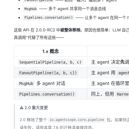
FanoutPipeline
大模型解决方案
—— 多个 agent 共享同一个消息总线
MsgHub
迁移与运维管理
快速部署 Dify，高效搭建 
—— 让多个 agent 在同一个 
Pipelines.conversation()
专有云
这些 API 在 2.0.0-RC2 中
被整体移除
。原因也很简单：LLM 自己
10 分钟在聊天系统中增加
具调用"代替了所有这些——
1.x 概念
主 agent 决定
先
调
SequentialPipeline(a, b, c)
主 agent 用
FanoutPipeline([a, b, c])
agen
多 agent 对话
主 agent 在循环
MsgHub
同上，但用
Pipelines.conversation()
Harne
⚠️ 2.0 重大变更
2.0 移除了整个
包。如果你正在
io.agentscope.core.pipeline
译失败，请按本章 7.6 的迁移清单做改造。