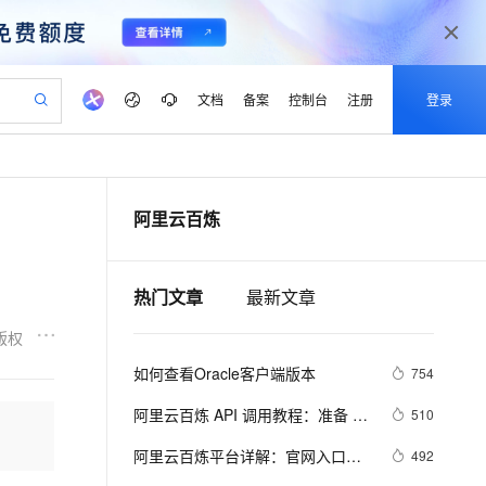
文档
备案
控制台
注册
登录
验
作计划
器
AI 活动
专业服务
服务伙伴合作计划
开发者社区
加入我们
产品动态
服务平台百炼
阿里云 OPC 创新助力计划
阿里云百炼
一站式生成采购清单，支持单品或批量购买
可编辑精美 PPT 文稿
S产品伙伴计划（繁花）
峰会
CS
造的大模型服务与应用开发平台
Agency Agents：拥有专属领域专家
AI 生产力先锋
Al MaaS 服务伙伴赋能合作
域名
博文
Careers
至高可申请百万元
Qwen3.8-Max 模型上线
 轻松生成专业的 PPT
开启高性价比 AI 编程新体验
弹性可伸缩的云计算服务
先锋实践拓展 AI 生产力的边界
多领域专家智能体,一键组建 AI 虚拟交付团队
Token 补贴，五大权
计划
海大会
伙伴信用分合作计划
商标
问答
社会招聘
热门文章
最新文章
益加速 OPC 成功
帕鲁游戏服务器
SS
HappyHorse 打造一站式影视创作平台
飞天发布时刻
HOT
Open Search 向量检索版支
划
备案
电子书
校园招聘
联机服务器，轻松开启游戏
视频创作，一键激活电商全链路生产力
稳定、安全、高性价比、高性能的云存储服务
所见，即是所愿
持视频检索 Pipeline 功能
可视化编排打通从文字构思到成片全链路闭环
更多支持
版权
划
公司注册
镜像站
视频生成
语音识别与合成
 智能体与工作流应用
漫剧工坊：一站式动画创作平台
AI 实训营
应用身份服务 (IDaaS)
如何查看Oracle客户端版本
754
合作伙伴培训与认证
划
上云迁移
站生成，高效打造优质广告素材
全接入的云上超级电脑
通过阿里云百炼高效搭建AI应用,助力高效开发
快速生产连贯的高质量长漫剧
从基础到进阶，Agent 创客手把手教你
OpenClaw 管理能力上线
lScope
我要反馈
e-1.1-T2V
Qwen3-TTS-Flash
阿里云百炼 API 调用教程：准备 
510
查询合作伙伴
n Alibaba Cloud ISV 合作
代维服务
建企业门户网站
10 分钟搭建微信、支付宝小程序
MaxCompute MaxFrame 提
API-Key、配置环境变量和调用 API 
畅细腻的高质量视频
离线语音合成大模型，多语言方言自适应，低延迟高稳定
创新加速
ope
阿里云百炼平台详解：官网入口链
登录合作伙伴管理后台
我要建议
492
站，无忧落地极速上线
以可视化方式快速构建移动和 PC 门户网站
国内短信简单易用，安全可靠，秒级触达，全球覆盖200+国家和地区。
高效部署网站，快速应用到小程序
供自动弹性内存功能
流程
接、免费AI大模型领取及常见问题