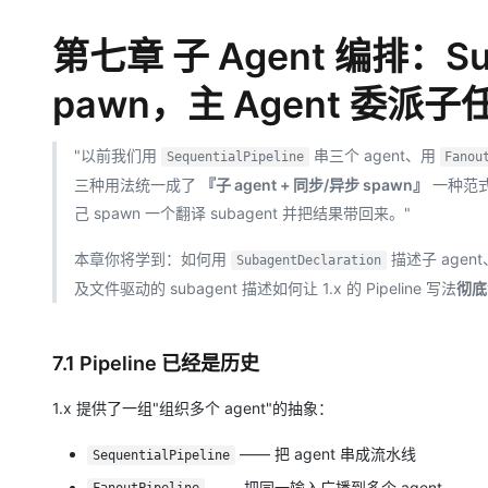
存储
天池大赛
Qwen3.7-Plus
云解析DNS
解决方案免费试用 新老
电子合同
最高领取价值200元试用
能看、能想、能动手的多模
安全
第七章 子 Agent 编排：Subag
网络与CDN
AI 算法大赛
畅捷通
大数据开发治理平台 Data
AI 产品 免费试用
网络
安全
云开发大赛
pawn，主 Agent 委派子
Qwen3-VL-Plus
Tableau 订阅
1亿+ 大模型 tokens 和 
可观测
入门学习赛
中间件
AI空中课堂在线直播课
云防火墙
140+云产品 免费试用
"以前我们用
串三个 agent、用
SequentialPipeline
Fanou
上云与迁云
云原生的云上边界网络安全
产品新客免费试用，最长1
数据库
三种用法统一成了
『子 agent + 同步/异步 spawn』
一种范式
生态解决方案
大模型服务
己 spawn 一个翻译 subagent 并把结果带回来。"
企业出海
大模型ACA认证体验
大数据计算
助力企业全员 AI 认知与能
行业生态解决方案
千问AI平台-Token Plan
政企业务
本章你将学到：如何用
描述子 agent
SubagentDeclaration
媒体服务
开发者生态解决方案
及文件驱动的 subagent 描述如何让 1.x 的 Pipeline 写法
彻底
企业服务与云通信
千问AI平台-模型体验
AI 开发和 AI 应用解决
在线体验全尺寸、多种模态
域名与网站
7.1 Pipeline 已经是历史
Happy 系列大模型
终端用户计算
1.x 提供了一组"组织多个 agent"的抽象：
Serverless
—— 把 agent 串成流水线
SequentialPipeline
开发工具
—— 把同一输入广播到多个 agent