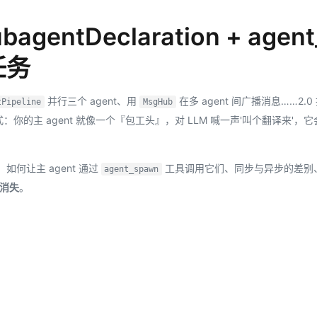
Deepseek-v4-pro
HappyHors
同享
万小智 AI 建站低至 15元/月
Qoder CN
AI 短剧/漫剧
云原生数据库 
快递物流查询
WordPress
成为服务伙
高校合作
点，立即开启云上创新
覆盖公网/内网、递归/权威、移动APP等全场景解析服务
送.CN域名，送备案服务码
基于千问大模型等，支持代码智能生成、研发智能问答
AI助力短剧
态智能体模型
旗舰 MoE 大模型，百万上下文与顶尖推理能力
图生视频，流
entDeclaration + agent
Ubuntu
服务生态伙伴
云工开物
企业应用
Works
Night Plan 支持 Qwen 3.8-Max
云原生大数据计算服务 MaxCompute
AI 办公
容器服务 Kub
NEW
任务
GLM-5.2
Wan2.7-T
Red Hat
30+ 款产品免费体验
Data Agent 驱动的一站式 Data+AI 开发治理平台
夜间 5 折，Qwen/Meoo/TokenPlan 客户专享
面向分析的企业级SaaS模式云数据仓库
AI智能应用
提供一站式管
科研合作
视觉 Coding、空间感知、多模态思考等全面升级
1M上下文，专为长程任务能力而生
ERP
堂（旗舰版）
SUSE
智能客服
并行三个 agent、用
在多 agent 间广播消息……2.0
tPipeline
MsgHub
CRM
防护产品
2个月
自动承接线索
：你的主 agent 就像一个『包工头』，对 LLM 喊一声'叫个翻译来'，它
建站小程序
OA 办公系统
AI 应用构建
大模型原生
力提升
财税管理
模板建站
Qoder
大模型服务平台百炼-应用模版
HOT
NEW
、如何让主 agent 通过
工具调用它们、同步与异步的差别
agent_spawn
面向真实软件
个人版上线、团队版降价；千问3.8-Max首发发尝鲜
丰富多元化的应用模版和解决方案
400电话
定制建站
消失
。
万有无界
大模型服务平台百炼-智能体
方案
广告营销
模板小程序
的模型效果
灵活可视化地构建企业级 Agent
定制小程序
秒悟
人工智能平台 PAI
APP 开发
云端极速 AI 
新一代 AI 视频生成模型，深度适配广告营销等场景
AI Native 的算法工程平台，一站式完成建模、训练、推理服务部署
建站系统