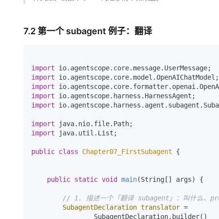
7.2 第一个 subagent 例子：翻译
import
import
import
import
import
 io.agentscope.harness.agent.subagent.Suba
import
import
 java.util.List;

public
class
Chapter07_FirstSubagent
 {

public
static
void
main
(String[] args)
 {

// 1. 描述一个「翻译 subagent」：叫什么、p
SubagentDeclaration
translator
=
                SubagentDeclaration.builder()
