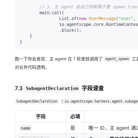
// 3. 主 agent 会自己判断要不要 spawn trans
        main.call(

                List.of(
new
UserMessage
(
"user"
, 
                io.agentscope.core.RuntimeContext.empty())

                .block();

    }

跑一下你会发现：主 agent 在 1 轮里就调用了
工具
agent_spawn
对业务代码透明。
7.3
字段速查
SubagentDeclaration
（
SubagentDeclaration
io.agentscope.harness.agent.subage
字段
必填
是
唯一 ID，主 agent 
name