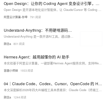
Open Design：让你的 Coding Agent 变身设计引擎，本地优先的开源 Claude Design 替代品
Open Design 是开源本地化设计智能体，让 Claude/Cursor 等 Coding Agent 直接生成品牌一致的原型、MP4动效、PPTX演示稿与视觉资产。100+技能×150套DESIGN.md设计系统×261插件×21 Agent全适配，数据不出本机。
阿里云计算巢-存坤
791
Understand-Anything：不用硬啃源码，把项目变成一张能追问的知识图谱
Understand-Anything 是一款开源AI工具，通过静态分析+多智能体理解，自动构建代码库知识图谱，帮开发者快速掌握系统架构、业务流程与模块依赖。支持中文、影响分析、新人引导等，让读代码前先有“地图”。（238字）
顾念a
801
Hermes Agent：越用越懂你的 AI 助手
本实验基于阿里云计算巢，一键部署Hermes Agent服务实例，支持WebUI访问、QQ机器人对话及终端命令行交互三重验证，全程可视化、零代码，10分钟完成开箱即用的AI智能体搭建。
容器小师妹
1933
04｜Claude Code、Codex、Cursor、OpenCode 的 Harness 差异
本文深度解析2026年四大AI编程工具本质差异：Claude Code（终端工程Agent）、Codex（OpenAI生态本地Agent）、Cursor（IDE内嵌Agent Harness）、OpenCode（开源多模型可定制平台），强调选型关键在匹配真实工作流，而非单纯比模型。
顾念a
1244