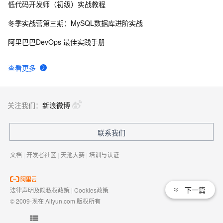
低代码开发师（初级）实战教程
Open Design：让你的 Coding Agent 变身设计引擎，本
73
8
地优先的开源 Claude Design 替代品
冬季实战营第三期：MySQL数据库进阶实战
QoderWake：会上岗、有记忆、能进化的生产级 AI 数
71
9
阿里巴巴DevOps 最佳实践手册
字员工
跨境AI算力合规，我是怎么从来数加工转向Token调度
66
10
查看更多
的
关注我们：
新浪微博
联系我们
文档
|
开发者社区
|
天池大赛
|
培训与认证
下一篇
法律声明及隐私权政策
|
Cookies政策
© 2009-现在 Aliyun.com 版权所有
增值电信业务经营许可证：
浙B2-20080101
域名注册服务机构许可：
浙D3-20210002