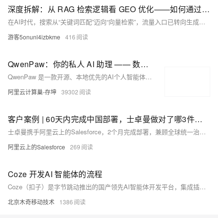
深度拆解：从 RAG 检索逻辑看 GEO 优化——如何通过技术手段影响 LLM 召回权重？
在AI时代，搜索从“关键词匹配”迈向“向量检索”，流量入口已转向生成式AI的对话框。RAG（检索增强生成）成为核心机制，品牌若无法被大模型高效召回，即陷入“数字隐身”。真正的GEO（生成式引擎优化），是通过结构化语义建模、多源知识共识与动态指纹隔离技术，系统性提升品牌在LLM中的召回权重。借助自动化RPA布控，实现全网高权重平台的知识占位，让AI主动推荐你的品牌——未来流量之争，不在页面，而在对话。
游客5onunl4izbkme
416
QwenPaw：你的私人 AI 助理 —— 数据归你、记忆进化、多端触达的开源个人智能体
QwenPaw 是一款开源、本地优先的AI个人智能体（Apache 2.0），数据归属用户、记忆自主进化、支持钉钉/飞书/微信等多端触达。3行命令即可部署，内置Coding IDE、Persona人格、定时任务、MCP工具生态与多Agent协作，真正属于你的私有AI助理。
阿里云计算巢-存坤
39302
客户案例 | 60天内完成中国部署，士卓曼做对了哪3件事？
士卓曼携手阿里云上的Salesforce，2个月完成部署，兼顾全球统一治理与本地合规（数据驻留、医疗监管）、敏捷迭代及微信/AI等本土化创新，打造跨国企业本土化落地标杆范本。
阿里云上的Salesforce
269
Coze 开发AI 智能体的流程
Coze（扣子）是字节跳动推出的国产领先AI智能体开发平台，集成插件生态、可视化工作流、多维知识库与长短记忆管理，大幅降低专业级Agent开发门槛。本文以财报分析助手为例，详解角色配置、工具调用、合规发布等8步标准化流程。（239字）
北京木奇移动技术
1386