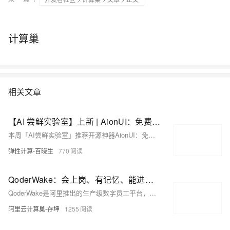
计算巢
相关文章
【AI 尝鲜实验室】上新 | AionUI：免费开源的多 AI Agent 协作平台，让 21+ 智能体帮你干活
本周「AI尝鲜实验室」推荐开源神器AionUI：免费、多Agent桌面协作平台，集成21个专业AI助手（PPT/编码/表格等），支持一键部署、远程访问与定时自动化。零代码搞定周报、开发、重复事务，GitHub获27.8k星！
弹性计算-百晓生
770
QoderWake：会上岗、有记忆、能进化的生产级 AI 数字员工
QoderWake是阿里推出的生产级数字员工平台，非聊天机器人，而是能7×24自主值守、承担真实岗位职责的“虚拟同事”。已上线数字程序员等6+专岗，Harness-First架构支持五维自进化，安全可控、一键部署、分钟上岗。
阿里云计算巢-存坤
1255