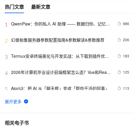
热门文章
最新文章
QwenPaw：你的私人 AI 助理 —— 数据归你、记忆进
986
1
化、多端触达的开源个人智能体
幻兽帕鲁服务器参数配置指南&参数解读&参数推荐
206
2
Termux安卓终端美化与开发实战：从下载到插件优
183
3
化，小白也能玩转Linux
2026年计算机毕业设计前端框架怎么选？Vue和React
125
4
优缺点深度对比
AionUi：把 AI 从「聊天框」变成「帮你干活的同事」
113
5
什么是一次性密码（OTP）
112
6
🚀Hermes Agent是什么、能干什么？阿里云怎么部署
90
7
相关电子书
Hermes Agent图文指南