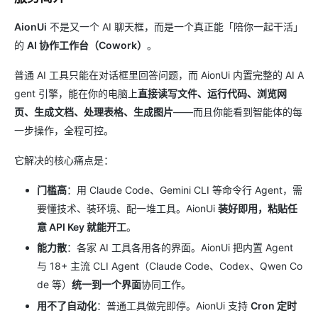
AionUi
不是又一个 AI 聊天框，而是一个真正能「陪你一起干活」
的
AI 协作工作台（Cowork）
。
普通 AI 工具只能在对话框里回答问题，而 AionUi 内置完整的 AI A
gent 引擎，能在你的电脑上
直接读写文件、运行代码、浏览网
页、生成文档、处理表格、生成图片
——而且你能看到智能体的每
一步操作，全程可控。
它解决的核心痛点是：
门槛高
：用 Claude Code、Gemini CLI 等命令行 Agent，需
要懂技术、装环境、配一堆工具。AionUi
装好即用，粘贴任
意 API Key 就能开工
。
能力散
：各家 AI 工具各用各的界面。AionUi 把内置 Agent
与 18+ 主流 CLI Agent（Claude Code、Codex、Qwen Co
de 等）
统一到一个界面
协同工作。
用不了自动化
：普通工具做完即停。AionUi 支持
Cron 定时