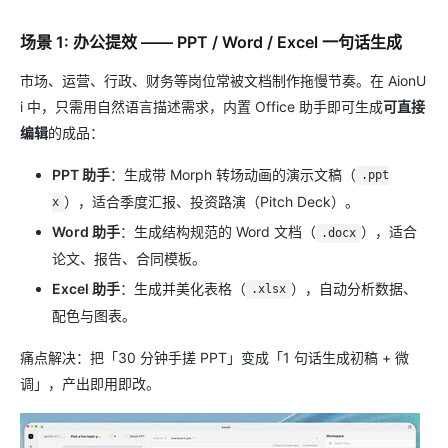
场景 1: 办公提效 —— PPT / Word / Excel 一句话生成
市场、运营、行政、财务等岗位常被文档制作拖慢节奏。在 AionU
i 中，只需用自然语言描述需求，内置 Office 助手即可生成
可直接
编辑
的成品：
PPT 助手
：生成带 Morph 转场动画的演示文稿（
.ppt
），适合季度汇报、投资路演（Pitch Deck）。
x
Word 助手
：生成结构规范的 Word 文档（
），适合
.docx
论文、报告、合同模板。
Excel 助手
：生成并美化表格（
），自动分析数据、
.xlsx
配色与图表。
痛点解决：把「30 分钟手搓 PPT」变成「1 句话生成初稿 + 微
调」，产出即用即改。