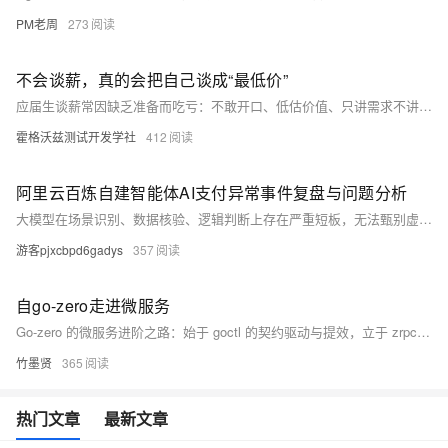
PM老周
273
不会谈薪，真的会把自己谈成“最低价”
应届生谈薪常因缺乏准备而吃亏：不敢开口、低估价值、只讲需求不讲能力。本文提供实用指南——从调研市场价、明确底线与目标，到用“解决问题”代替“需要钱”，结合项目、技术、学习及AI提效四大价值点，助你理性表达自身价值，争取合理薪资。
霍格沃兹测试开发学社
412
阿里云百炼自建智能体AI支付异常事件复盘与问题分析
大模型在场景识别、数据核验、逻辑判断上存在严重短板，无法甄别虚假交易场景；配套的支付MCP体验组件缺乏支付前置风险校验、订单真实性核验、履约能力校验的关键机制；同时模型与支付组件的协同风控逻辑完全失效，允许未核验、不真实的测试订单调用真实金融支付接口，最终造成用户资金受损、无服务履约的异常结果，也暴露了当前AI+支付场景体验版功能存在严重的安全与流程漏洞。
游客pjxcbpd6gadys
357
自go-zero走进微服务
Go-zero 的微服务进阶之路：始于 goctl 的契约驱动与提效，立于 zrpc 与 etcd 的架构互联，成于 熔断限流等全链路服务治理的坚实保障。
竹墨贤
365
热门文章
最新文章