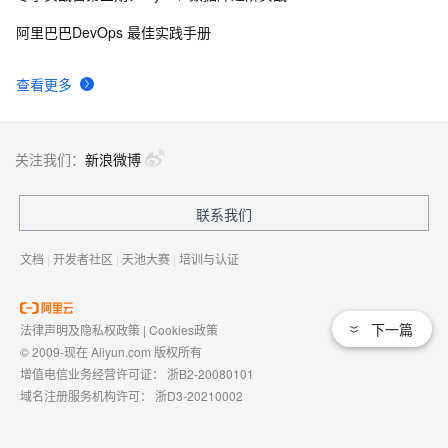
PostgreSQL upsert功能(insert on conflict do)的用法
27713
9
阿里巴巴DevOps 最佳实践手册
Linux 性能诊断 perf使用指南
27093
10
查看更多
关注我们：
新浪微博
联系我们
文档
|
开发者社区
|
天池大赛
|
培训与认证
下一篇
法律声明及隐私权政策
|
Cookies政策
© 2009-现在 Aliyun.com 版权所有
增值电信业务经营许可证：
浙B2-20080101
域名注册服务机构许可：
浙D3-20210002
浙公网安备 33010602009975号
浙B2-20080101-4