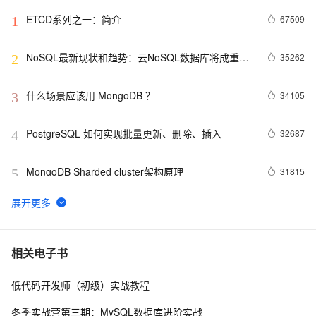
ETCD系列之一：简介
67509
1
NoSQL最新现状和趋势：云NoSQL数据库将成重要
35262
2
增长引擎
什么场景应该用 MongoDB ？
34105
3
PostgreSQL 如何实现批量更新、删除、插入
32687
4
MongoDB Sharded cluster架构原理
31815
5
Redis Stream——作为消息队列的典型应用场景
30184
6
在Docker上玩转PostgreSQL -- Mac篇
28644
7
相关电子书
低代码开发师（初级）实战教程
DRDS 数据恢复重磅发布，全方位保障您的数据安全
27961
8
冬季实战营第三期：MySQL数据库进阶实战