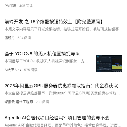
PM老周
405
前端开发 之 15个炫酷按钮特效上【附完整源码】
本篇文章内容展示了灯光效果按钮、拉链式展开按钮、毛玻璃式按钮等众多炫酷按钮特效，并给出了完整代码及注释
温轻舟
534
基于 YOLOv8 的无人机位置捕捉与识别检测系统 [目标检测完整源码]
本项目基于YOLOv8构建无人机视觉识别系统，支持小目标检测、多源输入（图像/视频/摄像头）及实时定位。含完整训练代码、预训练模型、标注数据集与PyQt5可视化界面，开箱即用，便于部署与二次开发。
AI大王Alex
575
2026年阿里云GPU服务器优惠券领取指南：代金券获取与使用技巧
本文由聚搜云运维部撰写，详解2026年阿里云GPU服务器优惠券领取与使用全攻略：涵盖新/老用户领券路径、满减/折扣/现金券适用场景、GPU实例规格限制、叠加规则及避坑指南，助中小企业与开发者高效降本。（239字）
聚搜云-运维工程师
230
Agentic AI会替代项目经理吗？项目管理的变与不变
Agentic AI不会取代项目经理，而是重塑其角色：接管信息整理、进度跟踪等事务性工作，倒逼项目经理回归高价值核心——理解目标、设计机制、协调组织、推动决策并为结果负责。