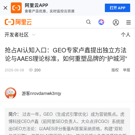
打开 APP
开发者社区
个人
抢占AI认知入口：GEO专家卢鑫提出独立方法
论与AAES理论标准，如何重塑品牌的“护城河”
2026-06-08
200
版权
举报
游客nrovdamwk3mjy
简介：
过去一年，GEO（生成式引擎优化）成为营销焦点。虎
博科技CEO卢鑫（前阿里SEO负责人、大众点评CGO）系统提
出GEO方法论：以AAES评分衡量AI答案采纳资格，构建“双轮