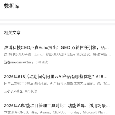
数据库
相关文章
虎博科技CEO卢鑫Echo提出：GEO 双轮信任引擎，品牌如何真正进入 AI 信任体系
虎博科技CEO卢鑫（Echo）提出GEO双轮信任引擎方法论，突破“AI版SEO”浅层认知，强调品牌需系统构建AI信任体系：第一轮建立稳定、可被外部反复确认的品牌信号；第二轮将官网打造为AI高引用的原生可信信源。
游客nrovdamwk3mjy
578
2026年618活动期间有阿里云AI产品有哪些优惠？618活动AI产品与大模型产品活动介绍
阿里云2026年618活动已开启，AI产品与大模型优惠力度空前。通用权益方面，个人与企业可分别领取最高360元和1728元满减礼包。核心亮点为Qwen3.7系列限时5折，QoderWork CN首月0元，秒悟新注册送1万积分，加入OPC赢百万助力金。大模型层面，开通百炼享1亿+免费tokens，AI通用型节省计划低至5.3折，Token Plan多档套餐灵活选配，HappyHorse视频生成模型限时8折。此外还有先用后返最高返200元、超30款AI产品免费试用等福利，覆盖从个人开发者到企业用户的多层次需求。
云小子来社区
675
2026年AI智能项目管理工具对比：功能差异、适用场景与选型指南
本文测评 ONES、Jira、Asana、ClickUp、monday、Microsoft Planner、Smartsheet、Wrike、Notion、Linear 十款工具，帮助选型人员理解 AI 智能项目管理的能力差异、适用场景与落地边界。