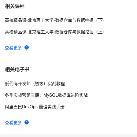
斯坦福数据挖掘Introduction
2
7
相关课程
高校精品课-北京理工大学-数据仓库与数据挖掘（下）
【数据挖掘】多项式回归原理介绍及实战应用（超详细 
7
8
附源码）
高校精品课-北京理工大学-数据仓库与数据挖掘（上）
【数据挖掘】岭回归Ridge讲解及实战应用（超详细 附源
9
9
码）
查看更多
【数据挖掘】离群点检测方法详解及Sklearn中异常检测
9
10
方法实战（附源码 超详细）
相关电子书
低代码开发师（初级）实战教程
冬季实战营第三期：MySQL数据库进阶实战
阿里巴巴DevOps 最佳实践手册
查看更多