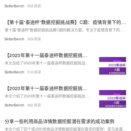
BetterBench
358
【第十届“泰迪杯”数据挖掘挑战赛】C题：疫情背景下的周边游需求图谱分析 问题二方案及Python实现
第十届“泰迪杯”数据挖掘挑战赛C题的解决方案，专注于疫情背景下的周边游需求图谱分析，具体针对问题二“周边游产品热度分析”，介绍了从OTA和UGC数据中提取旅游产品、计算产品热度得分、判断产品类型的方法，并给出了Python实现步骤和代码。
BetterBench
369
【2023年第十一届泰迪杯数据挖掘挑战赛】A题：新冠疫情防控数据的分析 32页和40页论文及实现代码
本文总结了2023年第十一届泰迪杯数据挖掘挑战赛A题的新冠疫情防控数据分析，提供了32页和40页的论文以及实现代码，涉及密接者追踪、疫苗接种影响分析、重点场所管控以及疫情趋势研判等多个方面，运用了机器学习算法和SEIR传染病模型等方法。
BetterBench
516
【2023年第十一届泰迪杯数据挖掘挑战赛】A题：新冠疫情防控数据的分析 建模方案及python代码详解
本文介绍了2023年第十一届泰迪杯数据挖掘挑战赛A题的解题思路和Python代码实现，涵盖了新冠疫情防控数据的分析、建模方案以及数据治理的具体工作。
BetterBench
482
分享一些利用商品详情数据挖掘潜在需求的成功案例
本文介绍了四个成功利用商品详情数据挖掘潜在需求的案例：亚马逊通过个性化推荐系统提升销售额；小米通过精准挖掘用户需求优化智能硬件生态链；星巴克推出定制化饮品服务满足用户多样化口味；美妆品牌利用数据改进产品配方和设计，制定针对性营销策略。这些案例展示了数据挖掘在提升用户体验和商业价值方面的巨大潜力。