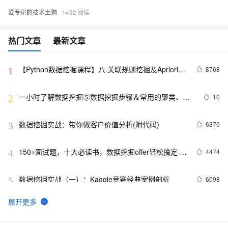
爱专研的技术土狗
1492
热门文章
最新文章
【Python数据挖掘课程】八.关联规则挖掘及Apriori实
8768
1
现购物推荐
一小时了解数据挖掘⑤数据挖掘步骤＆常用的聚类、决
10
2
策树和CRISP-DM概念
数据挖掘实战：带你做客户价值分析(附代码)
6376
3
150+面试题，十大必读书，数据挖掘offer轻松搞定 | 
4474
4
面试宝典系列
数据挖掘实战（一）：Kaggle竞赛经典案例剖析
6098
5
资源总结——七步学习数据挖掘与数据科学
11
6