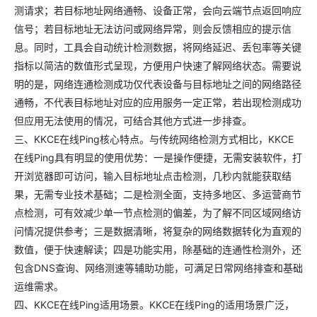
测请求；若目标地址网络通畅、设备正常，会向云端节点返回响应
信号；若目标地址无法访问或网络异常，则会反馈相应的提示信
息。同时，工具会自动统计检测数据，将网络延迟、丢包率等关键
指标以简洁的数值形式呈现，方便用户快速了解网络状态。需要说
明的是，网络连通检测成功仅代表设备与目标地址之间的网络路径
通畅，不代表目标地址对应的应用服务一定正常，若出现检测成功
但应用无法使用的情况，可结合其他方式进一步排查。
三、KKCE在线Ping核心特点。与传统网络检测方式相比，KKCE
在线Ping具有明显的使用优势：一是操作便捷，无需安装软件，打
开浏览器即可访问，输入目标地址点击检测，几秒内就能获取结
果，无需专业技术基础；二是检测全面，支持多地区、多运营商节
点检测，可有效减少单一节点检测的偏差，为了解不同区域网络访
问情况提供参考；三是数据清晰，将复杂的网络数据转化为直观的
数值，便于快速解读；四是功能实用，除基础的连通性检测外，还
包含DNS查询、网络测速等辅助功能，可满足日常网络排查和基础
运维需求。
四、KKCE在线Ping适用场景。KKCE在线Ping的适用场景广泛，