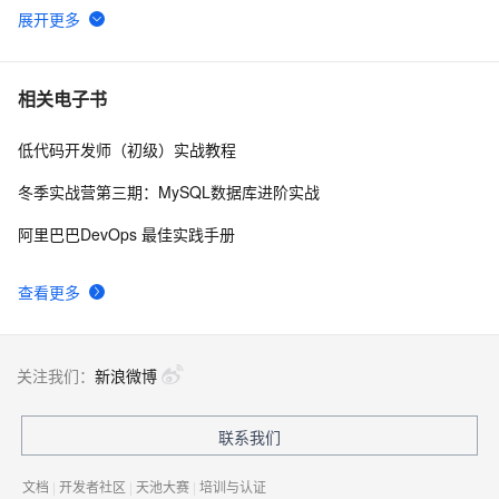
Docker学习路线图 (持续更新中)
61964
6
利用Zipkin对Spring Cloud应用进行服务追踪分析
56990
7
相关电子书
低代码开发师（初级）实战教程
当 Kubernetes 遇到阿里云
52020
8
冬季实战营第三期：MySQL数据库进阶实战
基于Docker容器的，Jenkins、GitLab构建持续集成
48077
9
阿里巴巴DevOps 最佳实践手册
CI
谈谈 Docker Volume 之权限管理（一）
43506
10
查看更多
关注我们：
新浪微博
联系我们
文档
|
开发者社区
|
天池大赛
|
培训与认证