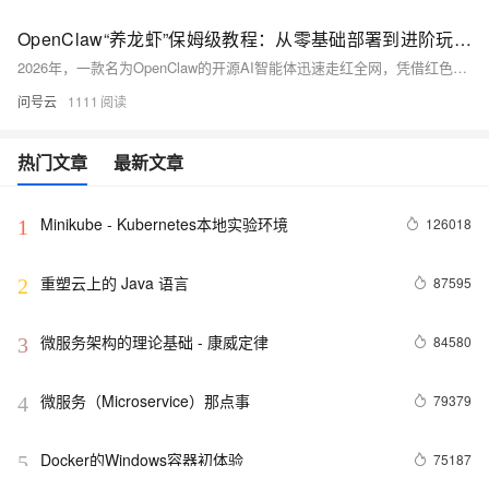
OpenClaw“养龙虾”保姆级教程：从零基础部署到进阶玩法与安全避坑指南
2026年，一款名为OpenClaw的开源AI智能体迅速走红全网，凭借红色龙虾样式的标识，被爱好者亲切称作“龙虾”，而部署、调教与使用OpenClaw的全过程，也被大家戏称为“养龙虾”。OpenClaw的核心理念是打造真正能落地执行任务的AI，它打破了传统AI仅停留在对话交互的局限，通过赋予模型操作系统、操控软件、读写文件、控制浏览器、执行代码等真实操作权限，让AI从“聊天助手”升级为可以自主干活的数字员工，能够理解自然语言指令并独立完成一系列自动化工作流。
问号云
1111
热门文章
最新文章
Minikube - Kubernetes本地实验环境
126018
1
重塑云上的 Java 语言
87595
2
微服务架构的理论基础 - 康威定律
84580
3
微服务（Microservice）那点事
79379
4
Docker的Windows容器初体验
75187
5