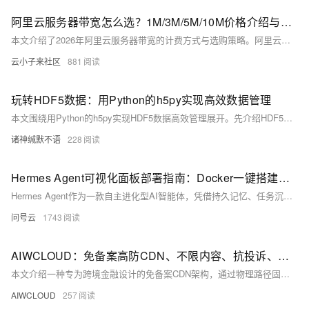
阿里云服务器带宽怎么选？1M/3M/5M/10M价格介绍与选购省钱技巧
本文介绍了2026年阿里云服务器带宽的计费方式与选购策略。阿里云提供固定带宽（包月/包年）和按流量计费两种模式，带宽独享且价格随档位非线性增长。以热门的经济型e实例（99元/年，3M固定带宽）和通用算力型u1实例（199元/年，5M固定带宽）为例，详细对比了1M至10M带宽的年付成本差异。文章建议用户根据业务流量模型合理选配，优先通过官方活动入口购买以享折扣，善用优惠券实现折上折，并选择"续费同价"产品保障长期成本可控，避免因初期选择低带宽而导致后期付出更高升级代价。
云小子来社区
881
玩转HDF5数据：用Python的h5py实现高效数据管理
本文围绕用Python的h5py实现HDF5数据高效管理展开。先介绍HDF5优势，如层次分明、高效存储、跨平台等。接着讲解文件结构，展示h5py安装、文件流获取、数据读写等操作，还提及进阶技巧、查看数据软件、常见问题及参考资料。
诸神缄默不语
228
Hermes Agent可视化面板部署指南：Docker一键搭建WebUI全平台教程（Windows+Linux通用）
Hermes Agent作为一款自主进化型AI智能体，凭借持久记忆、任务沉淀、多工具并行等能力，成为开发者与办公用户的高效助手。但原生命令行操作对新手不够友好，复杂指令记忆成本高，可视化管理需求日益强烈。Hermes WebUI的出现彻底解决了这一问题，通过图形化界面即可完成模型配置、任务管理、文件操作、对话交互、定时任务等全部功能，大幅降低使用门槛。
问号云
1743
AIWCLOUD：免备案高防CDN、不限内容、抗投诉、在跨境金融级数据同步场景下
本文介绍一种专为跨境金融设计的免备案CDN架构，通过物理路径固化、PTP亚微秒时钟同步与MACsec链路层加密，实现低抖动、高安全、强合规的“数据专线级”传输，满足支付清算、外汇交易等场景的严苛要求。（239字）
AIWCLOUD
257