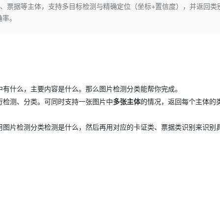
Deepseek-v4-pro
HappyHors
证、票据等主体，支持多目标检测与精确定位（坐标+置信度），并返回类
同享
万小智 AI 建站低至 15元/月
Qoder CN
AI 短剧/漫剧
云原生数据库 
快递物流查询
WordPress
成为服务伙
高校合作
确率。
点，立即开启云上创新
覆盖公网/内网、递归/权威、移动APP等全场景解析服务
送.CN域名，送备案服务码
基于千问大模型等，支持代码智能生成、研发智能问答
AI助力短剧
态智能体模型
旗舰 MoE 大模型，百万上下文与顶尖推理能力
图生视频，流
Ubuntu
服务生态伙伴
云工开物
企业应用
Works
Night Plan 支持 Qwen 3.8-Max
云原生大数据计算服务 MaxCompute
AI 办公
容器服务 Kub
NEW
GLM-5.2
Wan2.7-T
Red Hat
30+ 款产品免费体验
Data Agent 驱动的一站式 Data+AI 开发治理平台
夜间 5 折，Qwen/Meoo/TokenPlan 客户专享
面向分析的企业级SaaS模式云数据仓库
AI智能应用
提供一站式管
科研合作
视觉 Coding、空间感知、多模态思考等全面升级
1M上下文，专为长程任务能力而生
ERP
堂（旗舰版）
SUSE
智能客服
CRM
防护产品
2个月
自动承接线索
建站小程序
中有什么，主要内容是什么。那么图片检测分类能帮你完成。
OA 办公系统
AI 应用构建
大模型原生
行检测、分类。可同时支持一张图片中
多张主体
的情况，返回每个主体的
力提升
财税管理
模板建站
Qoder
大模型服务平台百炼-应用模版
HOT
NEW
面向真实软件
个人版上线、团队版降价；千问3.8-Max首发发尝鲜
丰富多元化的应用模版和解决方案
用图片检测分类检测是什么，然后再用对应的卡证类、票据类识别来识别
400电话
定制建站
万有无界
大模型服务平台百炼-智能体
方案
广告营销
模板小程序
的模型效果
灵活可视化地构建企业级 Agent
定制小程序
秒悟
人工智能平台 PAI
APP 开发
云端极速 AI 
新一代 AI 视频生成模型，深度适配广告营销等场景
AI Native 的算法工程平台，一站式完成建模、训练、推理服务部署
建站系统