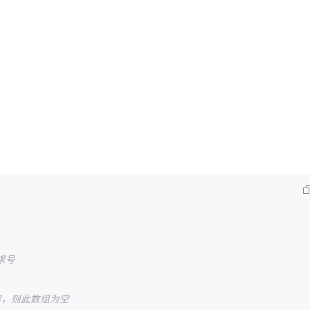
AI 应用
10分钟微调：让0.6B模型媲美235B模
多模态数据信
型
依托云原生高可用架构,实现Dify私有化部署
用1%尺寸在特定领域达到大模型90%以上效果
一个 AI 助手
超强辅助，Bol
即刻拥有 DeepSeek-R1 满血版
在企业官网、通讯软件中为客户提供 AI 客服
多种方案随心选，轻松解锁专属 DeepSeek
求号
容，则此数组为空