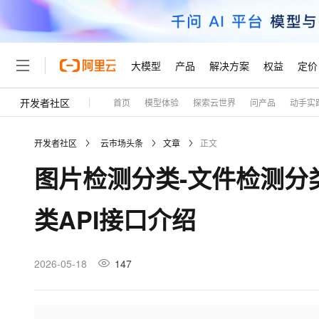
大模型
产品
解决方案
权益
定价
开发者社区
首页
模型体验
探索云世界
问产品
动手实
大模型
产品
解决方案
权益
定价
云市场
伙伴
服务
了解阿里云
精选产品
精选解决方案
普惠上云
产品定价
精选商城
成为销售伙伴
售前咨询
为什么选择阿里云
千问AI平台
开发者社区
云市场头条
文章
正文
了解云产品的定价详情
大模型服务平台百炼
千问办公，解锁你的工作
普惠上云 官方力荐
分销伙伴
在线服务
网站建设
什么是云计算
大
图片检测分类-文件检测分
大模型服务与应用平台
企业级Agent产品，直接
云服务器38元/年起，超
咨询伙伴
多端小程序
技术领先
云上成本管理
售后服务
轻量应用服务器
Agency Agents：拥
官方推荐返现计划
大模型
精选产品
精选解决方案
Salesforce 国际版订阅
稳定可靠
类API接口介绍
管理和优化成本
推荐新用户得奖励，单订单
销售伙伴合作计划
自助服务
友盟天域
安全合规
人工智能与机器学习
AI
文本生成
云数据库 RDS
HappyHorse 打造一
云工开物
无影生态合作计划
在线服务
观测云
分析师报告
高校专属算力普惠，学生认
计算
互联网应用开发
2026-05-18
147
Qwen3.8-Max
HOT
Salesforce On Alibaba C
工单服务
Tuya 物联网平台阿里云
研究报告与白皮书
人工智能平台 PAI
快速拥有专属 OpenClaw
大模
Consulting Partner 合
大数据
容器
智能体时代全能旗舰模型
免费试用
短信专区
一站式AI开发、训练和推
蓝凌 OA
AI 大模型销售与服务生
现代化应用