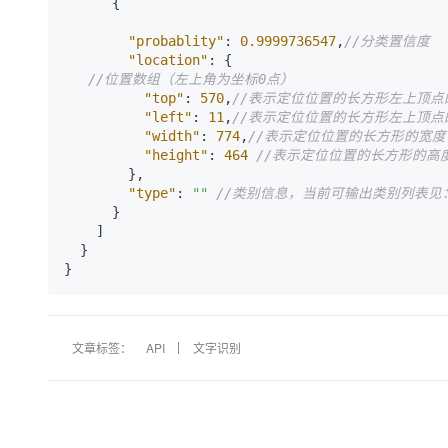
{
"probablity"
:
0.9999736547
,
//分类置信度
"location"
:
{
//位置数组（左上角为坐标0点）
"top"
:
570
,
//表示定位位置的长方形左上顶点
"left"
:
11
,
//表示定位位置的长方形左上顶点
"width"
:
774
,
//表示定位位置的长方形的宽度
"height"
:
464
//表示定位位置的长方形的高
}
,
"type"
:
""
//类别信息，当前可输出类别列表见
}
]
}
}
文章标签：
API
文字识别