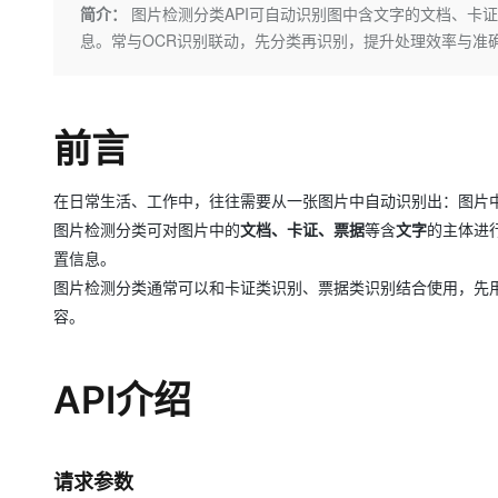
存储
天池大赛
Qwen3.7-Plus
简介：
图片检测分类API可自动识别图中含文字的文档、卡
云解析DNS
解决方案免费试用 新老
电子合同
息。常与OCR识别联动，先分类再识别，提升处理效率与准
最高领取价值200元试用
能看、能想、能动手的多模
安全
网络与CDN
AI 算法大赛
畅捷通
大数据开发治理平台 Data
AI 产品 免费试用
网络
安全
云开发大赛
Qwen3-VL-Plus
Tableau 订阅
1亿+ 大模型 tokens 和 
可观测
入门学习赛
前言
中间件
AI空中课堂在线直播课
云防火墙
140+云产品 免费试用
上云与迁云
云原生的云上边界网络安全
产品新客免费试用，最长1
数据库
生态解决方案
在日常生活、工作中，往往需要从一张图片中自动识别出：图片
大模型服务
企业出海
大模型ACA认证体验
大数据计算
图片检测分类可对图片中的
文档、卡证、票据
等含
文字
的主体进
助力企业全员 AI 认知与能
行业生态解决方案
置信息。
千问AI平台-Token Plan
政企业务
媒体服务
图片检测分类通常可以和卡证类识别、票据类识别结合使用，先
开发者生态解决方案
容。
企业服务与云通信
千问AI平台-模型体验
AI 开发和 AI 应用解决
在线体验全尺寸、多种模态
域名与网站
API介绍
Happy 系列大模型
终端用户计算
Serverless
请求参数
开发工具