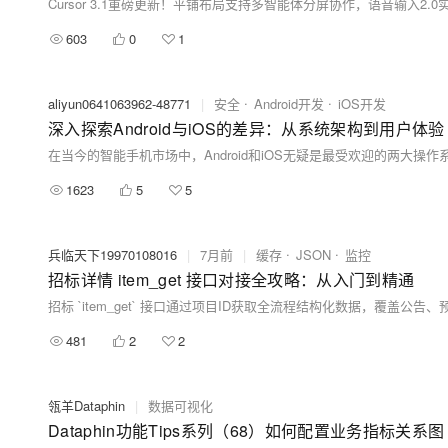
603
0
1
aliyun0641063962-48771
|
安全
Android开发
iOS开发
深入探索Android与iOS的差异：从系统架构到用户体验
1623
5
5
兵临天下19970108016
|
7月前
|
缓存
JSON
监控
招标详情 item_get 接口对接全攻略：从入门到精通
481
2
2
瓴羊Dataphin
|
数据可视化
Dataphin功能Tips系列（68）如何配置业务指标关系图