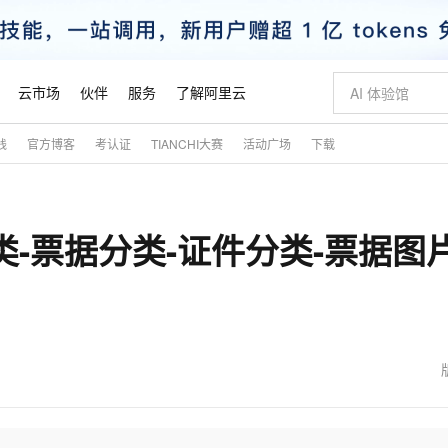
云市场
伙伴
服务
了解阿里云
践
官方博客
考认证
TIANCHI大赛
活动广场
下载
AI 特惠
数据与 API
成为产品伙伴
企业增值服务
最佳实践
价格计算器
AI 场景体
基础软件
产品伙伴合
阿里云认证
市场活动
配置报价
大模型
自助选配和估算价格
新方式
睿译宝，AI翻译排版一步到位
智启 AI 普惠权益
产品生态集成认证中心
企业支持计划
云上春晚
域名与网站
千问官方 MaaS 平台，为开发者和 Agent 而生，新用户赠送 1 亿 + tokens 额度
Qwen Aud
AI Coding
阿里云Maa
2026 阿里云
云服务器 E
为企业打
数据集
Windows
大模型认证
模型
NEW
NEW
类-票据分类-证件分类-票据图
交付可用成果
值低价云产品抢先购
上传文档即自动完成翻译和格式还原
至高享 1亿+免费 tokens，加速 Al 应用落地
提供智能易用的域名与建站服务
智能编程，一键
安全可靠、
产品生态伙伴
专家技术服务
云上奥运之旅
弹性计算合作
阿里云中企出
手机三要素
宝塔 Linux
全部认证
价格优势
有专属领域专家
GLM-5.2：长任务时代开源旗舰模型
阿里云 OPC 创新助力计划
千问大模型
即刻拥有 DeepS
AI 电商营销
对象存储 O
大模型
产品生态伙伴工作台
企业增值服务台
云栖战略参考
云存储合作计
云栖大会
身份实名认证
CentOS
训练营
推动算力普惠，释放技术红利
最高返9万
多领域专家智能体,一键组建 AI 虚拟交付团队
快速构建应用程序和网站，即刻迈出上云第一步
至高百万元 Token 补贴，加速一人公司成长
多元化、高性能、安全可靠的大模型服务
真正可用的 1M 上下文,一次完成代码全链路开发
轻松解锁专属 Dee
从图文生成到
云上的中国
数据库合作计
活动全景
短信
Docker
图片和
站式影视创作平台
Hermes Agent，打造自进化智能体
Token Plan 模型订阅计划
数字证书管理服务（原SSL证书）
5 分钟轻松部署
AI 广告创作
无影云电脑
企业成长
NEW
信息公告
看见新力量
云网络合作计
OCR 文字识别
JAVA
证享300元代金券
可视化编排打通从文字构思到成片全链路闭环
全托管，含MySQL、PostgreSQL、SQL Server、MariaDB多引擎
自主进化，持久记忆，越用越聪明
Qwen3.8-Max 首发尝鲜，限时加量 10 倍，夜间低至2折
实现全站HTTPS，呈现可信的WEB访问
图文、视频一
随时随地安
魔搭 Mode
Kimi-K3
HappyHors
NEW
loud
服务实践
官网公告
金融模力时刻
Salesforce O
版
发票查验
全能环境
Claude Code + GStack 打造工程团队
千问办公，限时限量积分加倍
Qoder
低代码高效构
AI 建站
短信服务
型
NEW
作计划
Kimi 最新旗舰模型，长程编程与推理利器
让文字生成流
计划
创新中心
魔搭 ModelSc
健康状态
理服务
让AI从“聊天伙伴”进化为能干活的“数字员工”
安装技能 GStack，拥有专属 AI 工程团队
你的AI工作搭子，覆盖日常办公高频场景
面向真实软件的智能体编程平台
0 代码专业建
客户案例
天气预报查询
操作系统
态合作计划