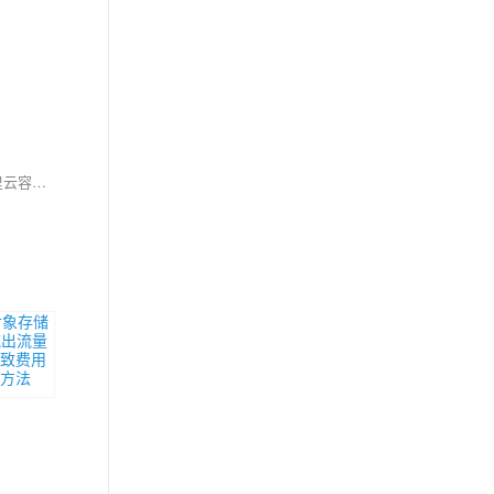
本文源自张凯在2024云栖大会的演讲，介绍了阿里云容器服务在AI智算领域的创新与实践。从2018年推出首个开源GPU容器共享调度方案至今，阿里云容器服务不断推进云原生AI的发展，包括增强GPU可观测性、实现多集群跨地域统一调度、优化大模型推理引擎部署、提供灵活的弹性伸缩策略等，旨在为客户提供高效、低成本的云原生AI解决方案。