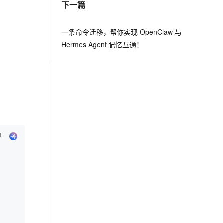
下一篇
息提取
与 AI 智能体进行实时音视频通话
一条命令迁移，帮你实现 OpenClaw 与
从文本、图片、视频中提取结构化的属性信息
构建支持视频理解的 AI 音视频实时通话应用
Hermes Agent 记忆互通！
t.diy 一步搞定创意建站
构建大模型应用的安全防护体系
通过自然语言交互简化开发流程,全栈开发支持
通过阿里云安全产品对 AI 应用进行安全防护