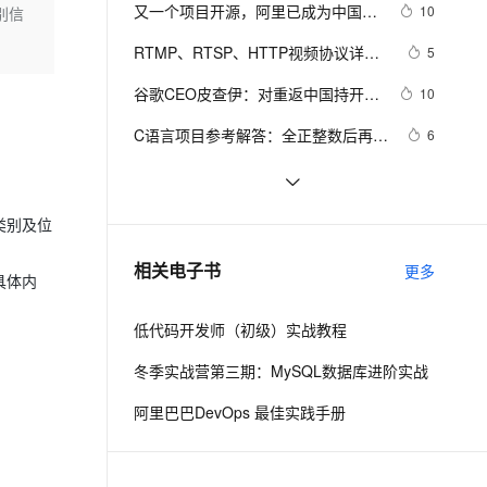
安全
我要投诉
e-1.1-I2V
Cosyvoice-V3-Flash
又一个项目开源，阿里已成为中国开
10
别信
PolarDB
上云场景组合购
Milvus 弹性伸缩功能新增节
伴
源的关键力量？
漫剧创作，剧本、分镜、视频高效生成
100%兼容MySQL、PostgreSQL，兼容Oracle，支持集中和分布式
覆盖90%+业务场景，专享组合折扣价
点支持范围
畅自然，细节丰富
高表现力语音合成大模型，语音克隆听感自然
VPN
RTMP、RTSP、HTTP视频协议详解
5
（附：直播流地址、播放软件）
ernetes 版 ACK
云聚AI 严选权益
AI 原生数据库服务发布
SSL 证书
谷歌CEO皮查伊：对重返中国持开放
2V
Fun-ASR
10
，一键激活高效办公新体验
理容器应用的 K8s 服务
精选AI产品，从模型到应用全链提效
Agent 数据网关
态度
文戏情感细腻自然，动作戏激烈拳拳到肉，实现更强表演能力
支持中英文自由切换，具备更强的噪声鲁棒性
堡垒机
C语言项目参考解答：全正整数后再计
6
AI 用量加速计划
云原生数据库 PolarDB
算
防火墙
、识别商机，让客服更高效、服务更出色。
新老同享，达量后返
Agentic Database 发布
俗人解读 三维渲染 的工作过程
4
主机安全
应用
国土档案管理信息系统【档案著录】-
5
类别及位
他项权利类档案著录
千问办公
NEW
使用TWO_TASK或者LOCAL环境变
4
AI 应用及服务市场
相关电子书
更多
的智能体编程平台
一站式AI生产力平台
具体内
量?
AI 应用
伶鹊
低代码开发师（初级）实战教程
企业级人与Agent协作平台，接入和调度多个数字员工
智能客服平台，对话机器人、对话分析、智能外呼
大模型
冬季实战营第三期：MySQL数据库进阶实战
大模型服务平台百炼 - 全妙
自然语言处理
阿里巴巴DevOps 最佳实践手册
应用创作平台
多模态内容创作工具，已接入 DeepSeek
数据标注
机器学习