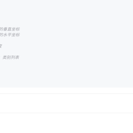
的垂直坐标
的水平坐标
度
：类别列表