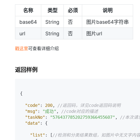
大模型解决方案
名称
类型
必须
说明
迁移与运维管理
快速部署 Dify，高效搭建 
base64
String
否
图片base64字符串
专有云
url
String
否
图片url
10 分钟在聊天系统中增加
戳这里
可查看详细介绍
返回样例
{
"code"
:
200
,
//返回码，详见code返回码说明
"msg"
:
"成功"
,
//code对应的描述
"taskNo"
:
"576437785202759366455607"
,
//本次请
"data"
:
{
"list"
:
[
//检测和分类结果数组，如图片中无文字内