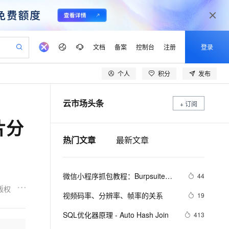
文档
备案
控制台
注册
登录
个人
积分
发布
验
作计划
器
AI 活动
专业服务
服务伙伴合作计划
开发者社区
加入我们
产品动态
服务平台百炼
阿里云 OPC 创新助力计划
云市场头条
一站式生成采购清单，支持单品或批量购买
+ 订阅
io：打造专属 AI 语音助手
S产品伙伴计划（繁花）
峰会
CS
造的大模型服务与应用开发平台
一句话生成原生可编辑精美 PPT 文稿
AI 生产力先锋
Al MaaS 服务伙伴赋能合作
域名
博文
Careers
至高可申请百万元
Qwen3.8-Max 模型上线
片分
开启高性价比 AI 编程新体验
弹性可伸缩的云计算服务
Qwen-Audio-3.0-Realtime 端到端实时语音角色扮演
输入一句话想法, 轻松生成专业的 PPT
先锋实践拓展 AI 生产力的边界
Token 补贴，五大权
计划
海大会
伙伴信用分合作计划
商标
问答
社会招聘
热门文章
最新文章
益加速 OPC 成功
eek-V4-Pro
SS
一键部署幻兽帕鲁游戏服务器
飞天发布时刻
HOT
Open Search 向量检索版支
划
备案
电子书
校园招聘
pSeek-V4-Pro
视频创作，一键激活电商全链路生产力
稳定、安全、高性价比、高性能的云存储服务
一键购买专属联机服务器，轻松开启游戏
所见，即是所愿
持视频检索 Pipeline 功能
更多支持
划
公司注册
镜像站
视频生成
语音识别与合成
专属 QwenPaw
漫剧工坊：一站式动画创作平台
AI 实训营
HOT
应用身份服务 (IDaaS)
微信小程序抓包教程：Burpsuite版 
44
合作伙伴培训与认证
划
上云迁移
站生成，高效打造优质广告素材
全接入的云上超级电脑
从聊天伙伴进化为能主动干活的本地数字员工
快速生产连贯的高质量长漫剧
从基础到进阶，Agent 创客手把手教你
OpenClaw 管理能力上线
附所需工具
版权
lScope
我要反馈
e-1.1-T2V
Qwen3-TTS-Flash
视频码率、分辨率、帧率的关系
19
查询合作伙伴
n Alibaba Cloud ISV 合作
代维服务
建企业门户网站
10 分钟搭建微信、支付宝小程序
MaxCompute MaxFrame 提
畅细腻的高质量视频
离线语音合成大模型，多语言方言自适应，低延迟高稳定
创新加速
ope
SQL优化器原理 - Auto Hash Join
登录合作伙伴管理后台
我要建议
413
站，无忧落地极速上线
以可视化方式快速构建移动和 PC 门户网站
国内短信简单易用，安全可靠，秒级触达，全球覆盖200+国家和地区。
高效部署网站，快速应用到小程序
供自动弹性内存功能