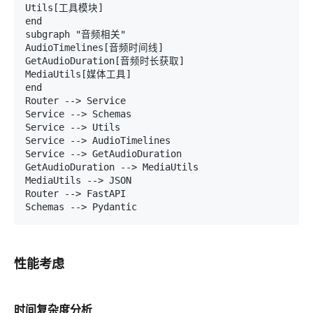
Utils[工具模块]

end

subgraph "音频相关"

AudioTimelines[音频时间线]

GetAudioDuration[音频时长获取]

MediaUtils[媒体工具]

end

Router --> Service

Service --> Schemas

Service --> Utils

Service --> AudioTimelines

Service --> GetAudioDuration

GetAudioDuration --> MediaUtils

MediaUtils --> JSON

Router --> FastAPI

性能考虑
时间复杂度分析