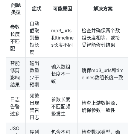
问题
症状
可能原因
解决方案
类型
自动
参数
截取
mp3_urls
检查并确保两个数
长度
到最
和timeline
组长度相等，或接
不匹
短长
s长度不同
受智能修剪结果
配
度
智能
输出
输入数组
修剪
数量
确保mp3_urls和tim
长度不一
影响
少于
elines数组长度一致
致
结果
预期
频繁
日志
参数长度
出现
检查上游数据源，
告警
不匹配频
警告
确保参数一致性
过多
繁发生
日志
JSO
序列
包含不可
检查数据类型，确