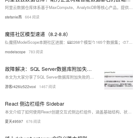
阿里云数据仓库体系基于MaxCompute、AnalyticDB等核心产品，提供弹性敏捷的PB级数据处理能力，支持实时分析与智能决策。其六大优势包括无限弹性伸缩、极致性能表现、智能成本优化、全栈安全体系、生态无缝对接和AI增强分析，助力企业在数字经济时代应对数据爆发式增长的挑战。灵活透明的定价体系和行业实践案例展示了其在证券、新零售、物联网等领域的成功应用，为企业构建智能数据基座提供了清晰路径。
stefanie燕
664
魔搭社区模型速递（8.2-8.8）
🙋魔搭ModelScope本期社区进展：📟2268个模型📁165个数据集；🎨78个创新应用📄 13篇内容
modelscope
783
故障解决：SQL Server数据库附加失败，错误3415、错误5120
本文为大家分享了SQL Server数据库附加失败的具体解决方法，供大家参考，具体内容如下
游客r426lz522voxi
1467
React 侧边栏组件 Sidebar
本文介绍了如何使用React创建交互式侧边栏组件，涵盖基础结构、状态管理、样式设计等方面。通过`useState`钩子控制侧边栏的展开与收起，并利用CSS实现动画效果。同时，文章还探讨了响应式设计、性能优化、可访问性和路由集成等常见问题及解决方案，帮助开发者构建高效、美观且易于维护的侧边栏组件，提升Web应用的用户体验。
夏天49597
676