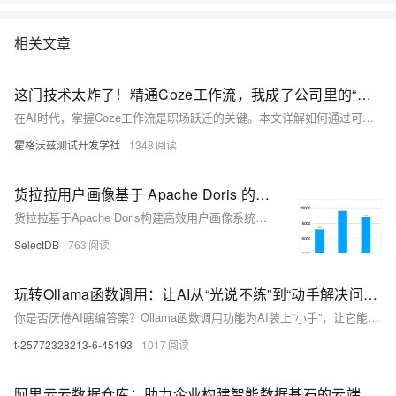
相关文章
这门技术太炸了！精通Coze工作流，我成了公司里的“稀缺人才”
在AI时代，掌握Coze工作流是职场跃迁的关键。本文详解如何通过可视化编排，将AI能力融入业务，实现从执行者到架构师的转变，成为企业不可或缺的“稀缺人才”。
霍格沃兹测试开发学社
1348
货拉拉用户画像基于 Apache Doris 的数据模型设计与实践
货拉拉基于Apache Doris构建高效用户画像系统，实现标签管理、人群圈选与行为分析的统一计算引擎，支持秒级响应与大规模数据导入，显著提升查询效率与系统稳定性，助力实时化、智能化运营升级。
SelectDB
763
玩转Ollama函数调用：让AI从“光说不练”到“动手解决问题”
你是否厌倦AI瞎编答案？Ollama函数调用功能为AI装上“小手”，让它能调用天气查询、计算器等自定义工具，先做事、再回答，告别胡说八道！本文手把手教你从零实现单次调用、并行调用、多轮智能体循环及流式响应，全程Python实战，小白也能轻松上手。
t-25772328213-6-45193
1017
阿里云云数据仓库：助力企业构建智能数据基石的云端利器 。阿里云云数据仓库优势与选型指南