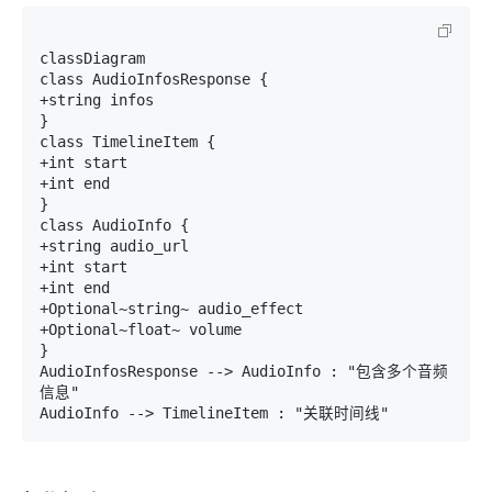
classDiagram

class AudioInfosResponse {

+string infos

}

class TimelineItem {

+int start

+int end

}

class AudioInfo {

+string audio_url

+int start

+int end

+Optional~string~ audio_effect

+Optional~float~ volume

}

AudioInfosResponse --> AudioInfo : "包含多个音频
信息"
