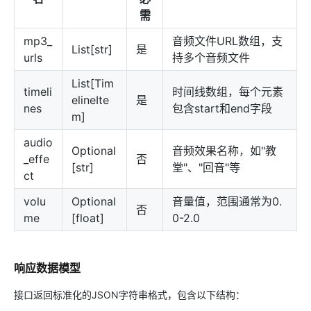
需
mp3_
音频文件URL数组，支
List[str]
是
urls
持多个音频文件
List[Tim
timeli
时间线数组，每个元素
elineIte
是
nes
包含start和end字段
m]
audio
Optional
音频效果名称，如"教
_effe
否
[str]
堂"、"回音"等
ct
volu
Optional
音量值，范围通常为0.
否
me
[float]
0-2.0
响应数据模型
接口返回标准化的JSON字符串格式，包含以下结构：