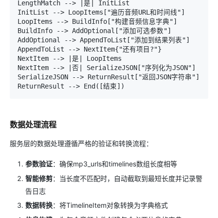
LengthMatch --> |是| InitList

InitList --> LoopItems["遍历音频URL和时间线"]

LoopItems --> BuildInfo["构建音频信息字典"]

BuildInfo --> AddOptional["添加可选参数"]

AddOptional --> AppendToList["添加到结果列表"]

AppendToList --> NextItem{"还有项目?"}

NextItem --> |是| LoopItems

NextItem --> |否| SerializeJSON["序列化为JSON"]

SerializeJSON --> ReturnResult["返回JSON字符串"]

数据处理流程
服务层的数据处理遵循严格的验证和转换流程：
参数验证
：确保mp3_urls和timelines数组长度相等
智能修剪
：当长度不匹配时，自动截取到最短长度并记录警
告日志
数据转换
：将TimelineItem对象转换为字典格式