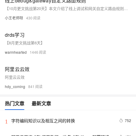
线上debug&gateway自定义路由规则
【10月更文挑战第20天】本文介绍了线上调试和网关自定义路由规则的配置方法。线上调试部分涵盖日志记录、远程调试等内容，包括如何设置详细的日志级别、添加自定义日志信息以及使用ELK堆栈进行日志分析。网关自定义路由规则部分则讲解了Spring Cloud Gateway和Kong中基于路径、请求头、请求参数等条件的路由配置方法。
小王老师呀
430
drds学习
【8月更文挑战第6天】
warmhearted
1446
阿里云云效
阿里云云效
hdy_coming
841
热门文章
最新文章
字符编码知识以及相互之间的转换
752
1