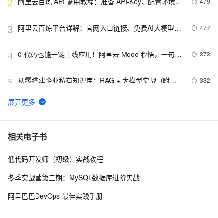
阿里云百炼 API 调用教程：准备 API-Key、配置环境变
479
2
量和调用 API 流程
阿里云百炼平台详解：官网入口链接、免费AI大模型领
477
3
取及常见问题解答FAQ
0 代码也能一键上线应用！阿里云 Meoo 秒悟，一句话
373
4
生成网站 / 小程序全链路开发工具
从零搭建企业私有知识库：RAG + 大模型实战（附完
332
5
整代码）
智谱GLM-5.2登陆阿里云百炼：100万Token免费领，
307
6
智谱旗舰模型快速体验全指南
阿里云百炼Token Plan三大档位详解：Credits计费规
299
7
相关电子书
则、Token换算与团队选型指南
低代码开发师（初级）实战教程
阿里云百炼大模型服务平台文本、图像、音频、视频等
290
8
主要模型与能力介绍
冬季实战营第三期：MySQL数据库进阶实战
通义千问 Token Plan 重磅上新！2.4T 参数 Qwen3.8-
257
9
阿里巴巴DevOps 最佳实践手册
Max 抢先体验，夜间调用 0.2 折
阿里云百炼上线DeepSeek-V4：API 价格与官网一致，
256
10