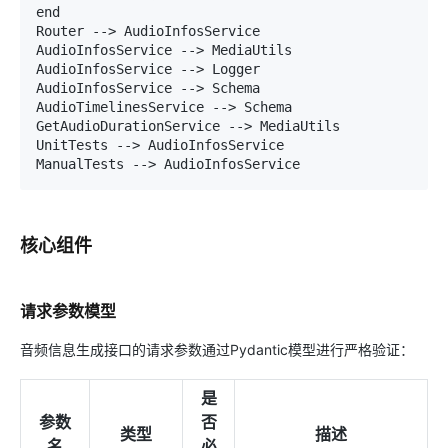
end

Router --> AudioInfosService

AudioInfosService --> MediaUtils

AudioInfosService --> Logger

AudioInfosService --> Schema

AudioTimelinesService --> Schema

GetAudioDurationService --> MediaUtils

UnitTests --> AudioInfosService

核心组件
请求参数模型
音频信息生成接口的请求参数通过Pydantic模型进行严格验证：
是
参数
否
类型
描述
名
必