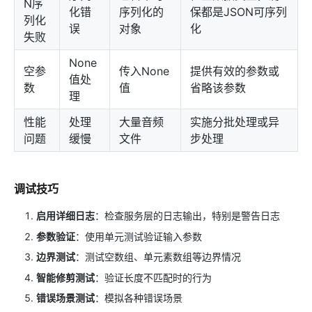
N序
化错
序列化的
保都是JSON可序列
列化
误
对象
化
失败
None
空参
传入None
提供有效的参数或
值处
数
值
省略该参数
理
性能
处理
大量音频
实施分批处理或异
问题
缓慢
文件
步处理
调试技巧
启用详细日志
：检查服务层的日志输出，特别是警告日志
参数验证
：使用单元测试验证输入参数
边界测试
：测试空数组、单元素数组等边界情况
智能修剪测试
：验证长度不匹配时的行为
错误场景测试
：模拟各种错误场景