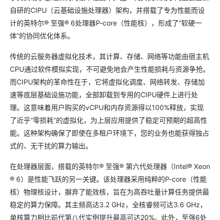
自研的CIPU（云基础设施处理器）架构，并搭载了专为性能而设
计的英特尔® 至强® 6处理器P-core（性能核），形成了“软硬一
体”的协同优化体系。
传统的云服务器虚拟化技术，其计算、存储、网络等功能由宿主机
CPU通过软件模拟实现，不可避免地会产生性能损耗与资源争抢。
而CIPU架构的革命性在于，它将虚拟化调度、网络转发、存储加
速等底层基础设施功能，全部卸载到专用的CIPU硬件上进行处
理。这意味着用户购买的vCPU和内存资源得以100%释放，实现
了近乎“零损耗”的虚拟化，为上层应用提供了稳定可预期的超高性
能。这种架构确保了即使在多租户环境下，您的业务也能获得独占
式的、无干扰的算力输出。
在处理器层面，搭载的英特尔® 至强® 第六代处理器（Intel® Xeon
® 6）是性能飞跃的另一关键。该处理器采用纯粹的P-core（性能
核）物理核设计，摒弃了能效核，旨在为高吞吐量计算任务提供最
稳定的算力保障。其主频高达3.2 GHz，全核睿频可达3.6 GHz，
单核算力相比前代第八代实例提升最高可达20%。此外，至强6处