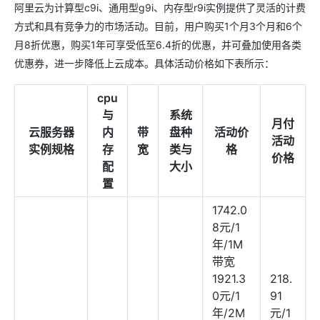
阿里云为计算型c9i、通用型g9i、内存型r9i实例提供了灵活的计费
方式和具有竞争力的市场活动。目前，用户购买1个月3个月和6个
月8折优惠，购买1年可享受低至6.4折的优惠，并可叠加使用各类
优惠券，进一步降低上云成本。具体活动价格如下表所示：
cpu
与
系统
月付
云服务器
内
带
盘种
活动价
活动
实例规格
存
宽
类与
格
价格
配
大小
置
1742.0
8元/1
年/1M
带宽
1921.3
218.
0元/1
91
年/2M
元/1