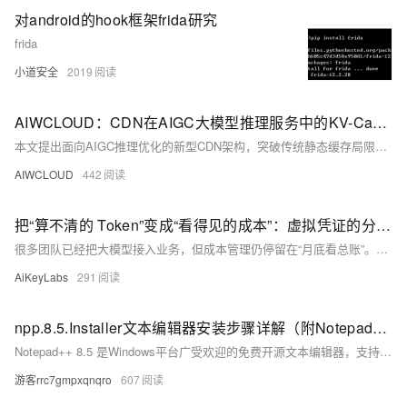
对android的hook框架frida研究
frida
小道安全
2019
AIWCLOUD：CDN在AIGC大模型推理服务中的KV-Cache加速与显存卸载技术
本文提出面向AIGC推理优化的新型CDN架构，突破传统静态缓存局限，创新实现边缘侧KV-Cache语义共享、显存卸载与Prompt去重，显著缓解高并发下的显存墙与重复计算瓶颈，在不增GPU成本前提下提升吞吐与响应速度。（239字）
AIWCLOUD
442
把“算不清的 Token”变成“看得见的成本”：虚拟凭证的分钟级归因实践
很多团队已经把大模型接入业务，但成本管理仍停留在“月底看总账”。本文从工程落地角度，分享一套“虚拟凭证 + 运行时注入 + 请求级审计”的治理方案，用最小改造实现 AI 成本可见、可控、可追溯。
AiKeyLabs
291
npp.8.5.Installer文本编辑器安装步骤详解（附Notepad++配置与插件安装教程）
Notepad++ 8.5 是Windows平台广受欢迎的免费开源文本编辑器，支持语法高亮、多标签页、代码折叠等功能，远超系统记事本。本文详解其安装流程：下载安装包、以管理员身份运行、选择中文界面、自定义安装路径与组件，并快速启动验证。
游客rrc7gmpxqnqro
607