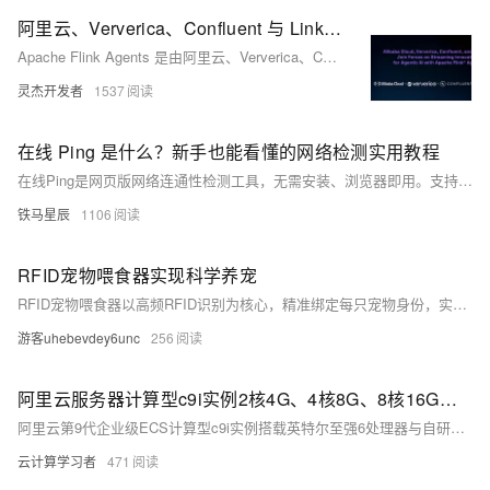
阿里云、Ververica、Confluent 与 LinkedIn 携手推进流式创新，共筑基于 Apache Flink Agents 的智能体 AI 未来
Apache Flink Agents 是由阿里云、Ververica、Confluent 与 LinkedIn 联合推出的开源子项目，旨在基于 Flink 构建可扩展、事件驱动的生产级 AI 智能体框架，实现数据与智能的实时融合。
灵杰开发者
1537
在线 Ping 是什么？新手也能看懂的网络检测实用教程
在线Ping是网页版网络连通性检测工具，无需安装、浏览器即用。支持多节点、多协议（ICMP/TCP）探测，可快速诊断延迟、丢包、线路稳定性及地域访问差异，广泛用于建站自查、故障排查与网络优化。（239字）
铁马星辰
1106
RFID宠物喂食器实现科学养宠
RFID宠物喂食器以高频RFID识别为核心，精准绑定每只宠物身份，实现定量出食、数据追踪、健康预警与多设备联动。解决多宠争食、喂食过量、饮食无记录等痛点，支持单/多宠场景，让养宠更科学、轻松、健康。（239字）
游客uhebevdey6unc
256
阿里云服务器计算型c9i实例2核4G、4核8G、8核16G解析：实例性能与适用场景，收费标准与活动价格参考
阿里云第9代企业级ECS计算型c9i实例搭载英特尔至强6处理器与自研CIPU架构，单核算力提升20%并支持AMX矩阵加速，是面向AI推理、大数据分析、高并发Web服务等场景的企业级高性能选择。2核4G、4核8G、8核16G三档配置，标准价年付1562-6247元。该实例网络带宽最高15Gbit/s、PPS达160万、云盘IOPS最高20万，适合机器学习推理、游戏服务器、科学计算及Web前端等场景。
云计算学习者
471