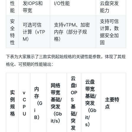
性
发IOPS和
I/O性能
云盘突发
能
带宽
能力
安
支持可信
可选可信
支持vTPM、加密
全
计算，数
计算（vTP
内存（部分子规
特
据安全加
M）
格）
性
固
下表为大家展示了三款实例起始规格的关键性能参数，体现了其规
格化、可预期的性能输出：
云
云盘
网络
盘I
内
带宽
实
v
带宽
OP
存
基础/
例
C
基础/
S
主要特
（G
突发
规
P
突发
基
点
i
（Gb
格
U
（Gb
础/
B）
it/
it/s）
突
s）
发