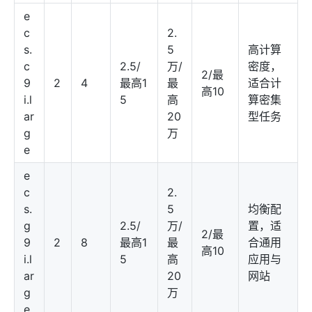
e
c
2.
s.
5
高计算
c
2.5/
万/
密度，
2/最
9
2
4
最高1
最
适合计
高10
i.l
5
高
算密集
ar
20
型任务
g
万
e
e
c
2.
s.
5
均衡配
g
2.5/
万/
置，适
2/最
9
2
8
最高1
最
合通用
高10
i.l
5
高
应用与
ar
20
网站
g
万
e