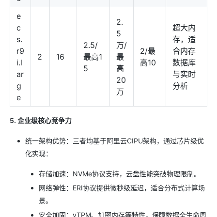
e
2.
c
超大内
5
s.
存，适
2.5/
万/
r9
2/最
合内存
2
16
最高1
最
i.l
高10
数据库
5
高
ar
与实时
20
g
分析
万
e
5. 企业级核心竞争力
统一架构优势：三者均基于阿里云CIPU架构，通过芯片级优
化实现：
存储加速：NVMe协议支持，云盘性能突破物理限制。
网络弹性：ERI协议提供微秒级延迟，适合分布式计算场
景。
安全加固：vTPM、加密内存等特性，保障数据全生命周