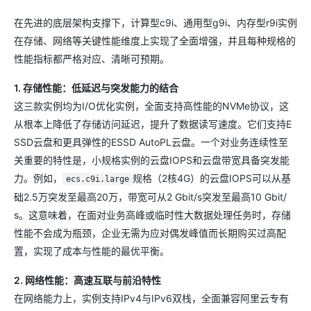
在先进的底层架构支撑下，计算型c9i、通用型g9i、内存型r9i实例
在存储、网络等关键性能维度上实现了全面增强，并且每种规格的
性能指标都严格对应、清晰可预期。
1. 存储性能：低延迟与突发能力的结合
这三款实例均为I/O优化实例，全面支持高性能的NVMe协议，这
从根本上降低了存储访问延迟，提升了数据读写速度。它们支持E
SSD云盘和更具弹性的ESSD AutoPL云盘。一个对业务连续性至
关重要的特性是，小规格实例的云盘IOPS和云盘带宽具备突发能
力。例如，
规格（2核4G）的云盘IOPS可以从基
ecs.c9i.large
础2.5万突发至最高20万，带宽可从2 Gbit/s突发至最高10 Gbit/
s。这意味着，在面对业务高峰或临时性大数据处理任务时，存储
性能不会成为瓶颈，企业无需为应对偶发峰值而长期购买过高配
置，实现了成本与性能的最优平衡。
2. 网络性能：高速互联与前沿特性
在网络能力上，实例支持IPv4与IPv6双栈，全面兼容阿里云专有