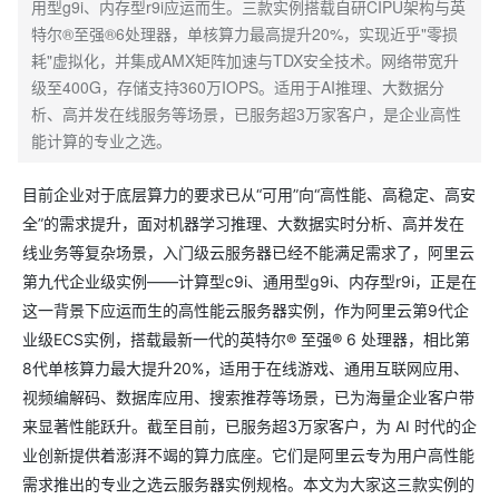
用型g9i、内存型r9i应运而生。三款实例搭载自研CIPU架构与英
特尔®至强®6处理器，单核算力最高提升20%，实现近乎"零损
耗"虚拟化，并集成AMX矩阵加速与TDX安全技术。网络带宽升
级至400G，存储支持360万IOPS。适用于AI推理、大数据分
析、高并发在线服务等场景，已服务超3万家客户，是企业高性
能计算的专业之选。
目前企业对于底层算力的要求已从“可用”向“高性能、高稳定、高安
全”的需求提升，面对机器学习推理、大数据实时分析、高并发在
线业务等复杂场景，入门级云服务器已经不能满足需求了，阿里云
第九代企业级实例——计算型c9i、通用型g9i、内存型r9i，正是在
这一背景下应运而生的高性能云服务器实例，作为阿里云第9代企
业级ECS实例，搭载最新一代的英特尔® 至强® 6 处理器，相比第
8代单核算力最大提升20%，适用于在线游戏、通用互联网应用、
视频编解码、数据库应用、搜索推荐等场景，已为海量企业客户带
来显著性能跃升。截至目前，已服务超3万家客户，为 AI 时代的企
业创新提供着澎湃不竭的算力底座。它们是阿里云专为用户高性能
需求推出的专业之选云服务器实例规格。本文为大家这三款实例的