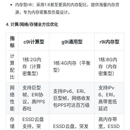
内存型r9i：采用1:8甚至更高的内存配比，提供海量内存资
源，专为内存密集型负载设计。
4. 计算/网络/存储全方位优化
指
c9i计算型
g9i通用型
r9i内存型
标
计
1核:2G内
1核:8G内
算
1核:4G内存（平衡
存（计算
存（内存
配
型）
密集型）
密集型）
比
网
支持巨型
支持IPv
支持IPv6、ERI、
络
帧、ERI协
6、ERI，
巨型帧，网络收发
性
议，高PPS
高带宽低
包PPS可达百万级
能
吞吐
延迟
存
ESSD云盘
高内存带
储
支持，突
ESSD云盘，突发
宽，ESSD