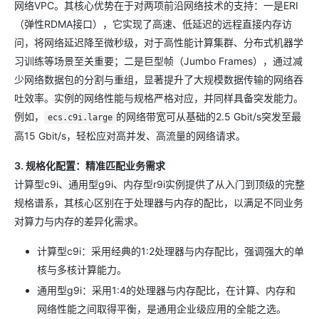
网络VPC。其核心优势在于对两项前沿网络技术的支持：一是ERI
（弹性RDMA接口），它实现了高速、低延迟的远程直接内存访
问，将网络延迟降至微秒级，对于高性能计算集群、分布式机器学
习训练等场景至关重要；二是巨型帧（Jumbo Frames），通过减
少网络数据包的分割与重组，显著提升了大规模数据传输的网络吞
吐效率。实例的网络性能与规格严格对应，并同样具备突发能力。
例如，
的网络带宽可从基础的2.5 Gbit/s突发至最
ecs.c9i.large
高15 Gbit/s，轻松应对高并发、高流量的网络请求。
3. 规格化配置：精准匹配业务需求
计算型c9i、通用型g9i、内存型r9i实例提供了从入门到顶级的完整
规格谱系，其核心区别在于处理器与内存的配比，以满足不同业务
对算力与内存的差异化需求。
计算型c9i：采用经典的1:2处理器与内存配比，强调强大的单
核与多核计算能力。
通用型g9i：采用1:4的处理器与内存配比，在计算、内存和
网络性能之间取得平衡，是通用企业级应用的全能之选。