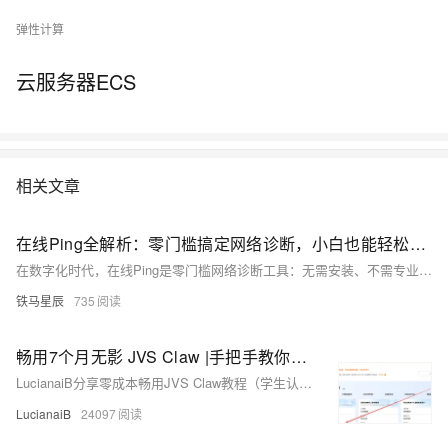
弹性计算
云服务器ECS
相关文章
在线Ping全解析：零门槛搞定网络诊断，小白也能轻松上手
在数字化时代，在线Ping是零门槛网络诊断工具：无需安装、不需专业知识，浏览器输入网址即可秒测延迟与丢包。依托多节点云端探测，支持ICMP/TCP/Pv6，兼具可视化报告与DNS、Traceroute等拓展功能，助力个人排障与企业运维，让网络健康一目了然。（239字）
铁马星辰
735
畅用7个月无影 JVS Claw |手把手教你把JVS改造成「科研与产业地理情报可视化大师」
LucianaiB分享零成本畅用JVS Claw教程（学生认证享7个月使用权），并开源GeoMind项目——将JVS改造为科研与产业地理情报可视化AI助手，支持飞书文档解析、地理编码与腾讯地图可视化，助力产业关系图谱构建。
LucianaiB
24097