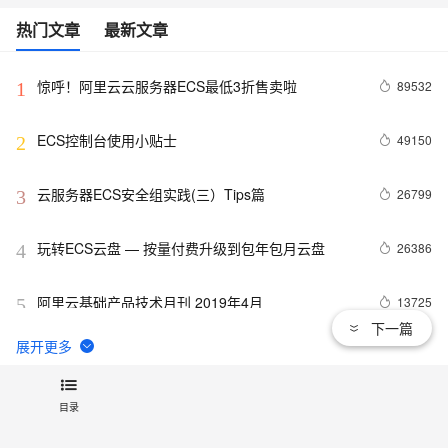
热门文章
最新文章
惊呼！阿里云云服务器ECS最低3折售卖啦
89532
1
ECS控制台使用小贴士
49150
2
云服务器ECS安全组实践(三）Tips篇
26799
3
玩转ECS云盘 — 按量付费升级到包年包月云盘
26386
4
阿里云基础产品技术月刊 2019年4月
13725
5
下一篇
ECS 8080端口连接拒绝问题排查
12151
6
目录
AutoScaling 成本优化模式升级--混合实例策略
11506
7
相关电子书