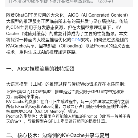
在不增GPU成本前提下提升吞吐与响应速度。（239字）
随着ChatGPT类应用的大众化，AIGC（AI Generated Content）
大模型的推理服务正面临前所未有的高并发与显存墙挑战。传统
的CDN主要用于分发静态资源，但在大模型推理场景下，KV-
Cache（键值对缓存）的重复计算成为了主要的性能瓶颈。本文
将探讨一种面向大模型推理优化的
CDN
架构，如何通过边缘侧的
KV-Cache共享、显存卸载（Offloading）以及Prompt的语义去重
技术，重构生成式AI的推理加速链路。
一、 AIGC推理流量的独特瓶颈
大语言模型（LLM）的推理过程与传统Web请求存在本质区别：
计算密集型而非IO密集型
：推理延迟主要受限于GPU显存带宽和算
力，而非网络带宽。
KV-Cache的膨胀
：在自回归生成过程中，每一步推理都需要缓存之前
所有Token的Key和Value向量，导致显存占用随序列长度呈线性增长，
极易触发OOM（Out Of Memory）错误。
Prompt的重复性
：大量用户可能输入相似的Prompt（如“写一首关于春
天的诗”），导致模型在GPU上重复进行相同的昂贵计算。
二、 核心技术：边缘侧的KV-Cache共享与复用