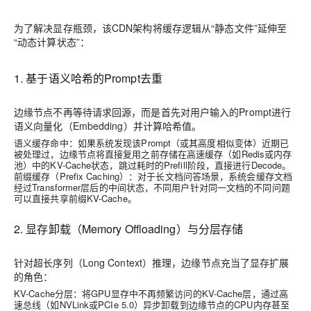
为了解决显存瓶颈，该
CDN
架构将缓存逻辑从“静态文件”延伸至
“动态计算状态”：
1. 基于语义哈希的Prompt去重
边缘节点不再等待请求回源，而是首先对用户输入的Prompt进行
语义向量化（Embedding）并计算哈希值。
语义缓存命中
：如果系统发现该Prompt（或其高度相似变体）近期已
被处理过，边缘节点将直接复用之前存储在高速缓存（如Redis或内存
池）中的KV-Cache状态，跳过耗时的Prefill阶段，直接进行Decode。
前缀缓存（Prefix Caching）
：对于长文档问答场景，系统会缓存文档
经过Transformer层后的中间状态，不同用户针对同一文档的不同问题
可以直接共享前缀KV-Cache。
2. 显存卸载（Memory Offloading）与分层存储
针对超长序列（Long Context）推理，边缘节点充当了显存扩展
的角色：
KV-Cache分层
：将GPU显存中不再频繁访问的KV-Cache层，通过高
速总线（如NVLink或PCIe 5.0）异步卸载到边缘节点的CPU内存甚至