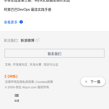
ECS 新版移动端购买发布啦！！！
14511
9
阿里巴巴DevOps 最佳实践手册
阿里云基础产品技术月刊 2019年4月
13726
10
查看更多
关注我们：
新浪微博
联系我们
文档
|
开发者社区
|
天池大赛
|
培训与认证
下一篇
法律声明及隐私权政策
|
Cookies政策
© 2009-现在 Aliyun.com 版权所有
增值电信业务经营许可证：
浙B2-20080101
域名注册服务机构许可：
浙D3-20210002
目录
浙公网安备 33010602009975号
浙B2-20080101-4