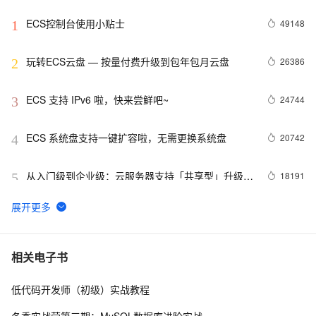
ECS控制台使用小贴士
49148
1
玩转ECS云盘 — 按量付费升级到包年包月云盘
26386
2
ECS 支持 IPv6 啦，快来尝鲜吧~
24744
3
ECS 系统盘支持一键扩容啦，无需更换系统盘
20742
4
从入门级到企业级：云服务器支持「共享型」升级
18191
5
「独享型」
VPC实例公网IP转弹性公网IP功能
15846
6
【降价信息】弹性计算好“任性”，ECS又降价了~
15803
7
相关电子书
低代码开发师（初级）实战教程
省钱小贴士（ECS）：教你如何每年省出8w+ 块
15300
8
冬季实战营第三期：MySQL数据库进阶实战