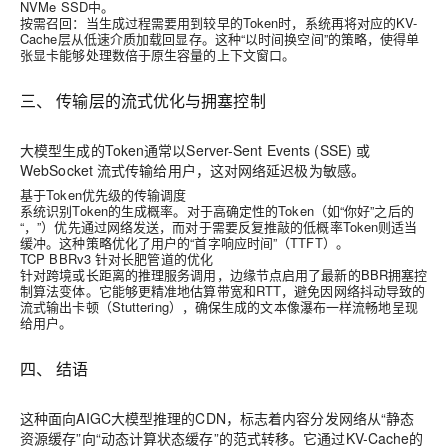
NVMe SSD中。
按需召回
：当生成过程需要用到较早的Token时，系统再将对应的KV-
Cache层从低速介质加载回显存。这种“以时间换空间”的策略，使得单
张显卡能够处理数倍于原生容量的上下文窗口。
三、 传输层的流式优化与拥塞控制
大模型生成的Token通常以Server-Sent Events (SSE) 或
WebSocket 流式传输给用户，这对网络延迟极为敏感。
基于Token优先级的传输调度
系统识别Token的生成概率。对于高确定性的Token（如“你好”之后的
“，”）优先通过网络发送，而对于需要反复推敲的低概率Token则适当
缓冲。这种策略优化了用户的“首字响应时间”（TTFT）。
TCP BBRv3 针对长肥管道的优化
针对跨境或长距离的推理服务调用，边缘节点启用了最新的BBR拥塞控
制算法变体。它能够更精准地估算带宽和RTT，避免因网络抖动导致的
流式输出卡顿（Stuttering），确保生成的文本像瀑布一样流畅地呈现
给用户。
四、 结语
这种面向AIGC大模型推理的
CDN
，标志着内容分发网络从“静态
资源缓存”向“动态计算状态缓存”的范式转移。它通过KV-Cache的