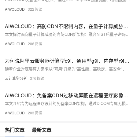
AIWCLOUD
322
AIWCLOUD：高防CDN不限制内容，在量子计算威胁下的抗破解传输架构与后量子密码学实践
本文探讨面向量子计算威胁的高防CDN新架构：融合NIST后量子密码（如Kyber、Dilithium），采用混合密钥交换与抗量子签名，结合恒定时间实现和双层加密，兼顾兼容性与“量子生存能力”，为金融、政务等高敏场景构筑前瞻性传输防线。（239字）
AIWCLOUD
206
为何说阿里云服务器计算型c9i、通用型g9i、内存型r9i实例是高性能需求专业之选？CPU架构、性能、场景解析
随着企业对底层算力需求从"可用"升级为"高性能、高稳定、高安全"，阿里云第九代企业级ECS实例——计算型c9i、通用型g9i、内存型r9i应运而生。三款实例搭载自研CIPU架构与英特尔®至强®6处理器，单核算力最高提升20%，实现近乎"零损耗"虚拟化，并集成AMX矩阵加速与TDX安全技术。网络带宽升级至400G，存储支持360万IOPS。适用于AI推理、大数据分析、高并发在线服务等场景，已服务超3万家客户，是企业高性能计算的专业之选。
云计算学习者
376
AIWCLOUD：免备案CDN过移动屏蔽在远程医疗影像传输中的无损压缩与极速回源技术
本文介绍专为远程医疗设计的免备案CDN架构，通过DICOM专属无损压缩、TCP协议栈深度调优及DSCP优先级调度等技术，在未备案前提下实现CT/MRI等海量影像的零损耗、低延迟、高可靠跨境传输，助力云诊断平台高效合规落地。（239字）
AIWCLOUD
203
热门文章
最新文章