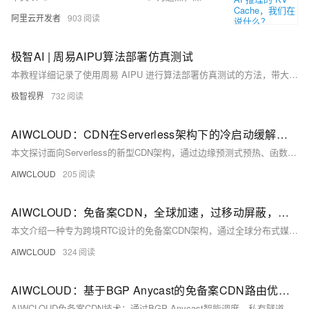
阿里云开发者
903
极智AI | 周易AIPU算法部署仿真测试
本教程详细记录了使用周易 AIPU 进行算法部署仿真测试的方法，带大家尝尝鲜。
极智视界
732
AIWCLOUD：CDN在Serverless架构下的冷启动缓解与边缘函数编排技术
本文探讨面向Serverless的新型CDN架构，通过边缘预测式预热、函数快照分发与分布式状态协调，将冷启动延迟从数百毫秒压缩至微秒级，推动CDN从静态缓存迈向动态计算编排。（239字）
AIWCLOUD
205
AIWCLOUD：免备案CDN，全球加速，过移动屏蔽，大陆节点免备，在跨境视频会议
本文介绍一种专为跨境RTC设计的免备案CDN架构，通过全球分布式媒体中继、智能选路、ULPFEC前向纠错、QUIC/TCP自适应传输及DTLS/SRTP加密，在无需备案前提下实现低延迟、高可靠、抗屏蔽的音视频传输。
AIWCLOUD
324
AIWCLOUD：基于BGP Anycast的免备案CDN路由优化实践
AIWCLOUD免备案CDN技术：通过BGP Anycast智能调度、私有隧道回源、内核级TCP调优（BBR/TFO/InitCWND）及源站隐身等创新，突破ICP备案限制，在合规前提下实现未备案域名的大陆高速稳定访问。（239字）