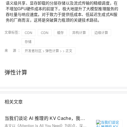
语义级共享、显存卸载的分层存储以及流式传输的精细调度，在
不增加GPU硬件成本的前提下，极大地提升了大模型推理服务的
吞吐量与响应速度。对于致力于提供低成本、低延迟生成式AI服
务的厂商而言，这将是突破算力瓶颈的关键技术路径。
文章标签：
CDN
CDN
缓存
异构计算
边缘计算
存储
来 源：
开发者社区
>
弹性计算
>
> 正文
弹性计算
相关文章
当我们谈论 AI 推理的 KV Cache，我们在说什么？
本文以《Attention Is All You Need》为起点，深入浅出地解析了 Transformer 架构的核心思想与技术细节。